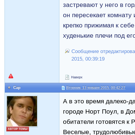
застревают у него в го
он пересекает комнату 
крепко прижимая к себе
худенькие плечи под е
Сообщение отредактировал
2015, 00:39:19
Наверх
Cap
Вторник, 13 января 2015, 00:42:27
А в это время далеко-д
городе Норт Поул, в До
обитатели готовятся к 
АВТОР ТЕМЫ
Веселые, трудолюбивы