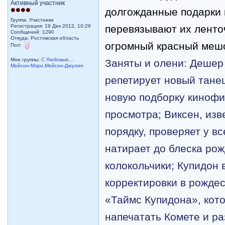
Активный участник
долгожданные подарки в
Группа: Участники
Регистрация: 19 Дек 2012, 10:29
перевязывают их ленто
Сообщений: 1290
Откуда: Ростовская область
огромный красный меш
Пол:
Мои группы:
С Любовью...
Заняты и олени: Дешер
Мейсон-Мэри,Мейсон-Джулия
репетирует новый танец
новую подборку кинофи
просмотра; Виксен, изв
порядку, проверяет у вс
натирает до блеска ро
колокольчики; Купидон 
корректировки в рожде
«Таймс Купидона», кот
напечатать Комете и р