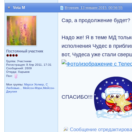
Veta M
Вторник, 13 января 2015, 00:56:55
Cap, а продолжение будет?
Надо же! Я в теме МД тольк
исполнения Чудес в прибли
Постоянный участник
вот, Чудеса уже стали сверш
Группа: Участники
Регистрация: 9 Апр 2011, 17:31
Сообщений: 2609
Откуда: Харьков
Пол:
Мои группы:
Марси Уолкер
,
С
Любовью... Мейсон-Мэри,Мейсон-
Джулия
СПАСИБО!!!
Сообщение отредактировал