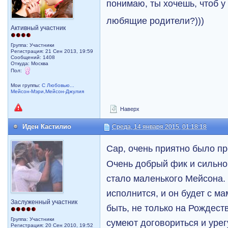
понимаю, ты хочешь, чтоб 
любящие родители?)))
Активный участник
Группа: Участники
Регистрация: 21 Сен 2013, 19:59
Сообщений: 1408
Откуда: Москва
Пол:
Мои группы:
С Любовью...
Мейсон-Мэри,Мейсон-Джулия
Наверх
Иден Кастилио
Среда, 14 января 2015, 01:18:18
Cap, очень приятно было п
Очень добрый фик и сильно 
стало маленького Мейсона
исполнится, и он будет с м
Заслуженный участник
быть, не только на Рождест
Группа: Участники
сумеют договориться и уре
Регистрация: 20 Сен 2010, 19:52