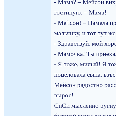
- Мама? – Мейсон вих
гостиную. – Мама!
- Мейсон! – Памела п
мальчику, и тот тут ж
- Здравствуй, мой хо
- Мамочка! Ты приеха
- Я тоже, милый! Я т
поцеловала сына, взъ
Мейсон радостно расс
вырос!
СиСи мысленно ругнул
бывшей жены самые н