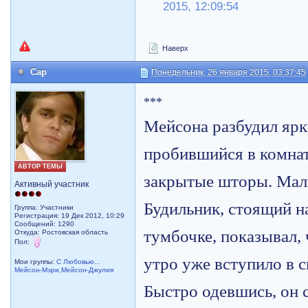
2015, 12:09:54
Наверх
Cap
Понедельник, 26 января 2015, 03:37:45
***
Мейсона разбудил ярк
пробившийся в комнат
АВТОР ТЕМЫ
закрытые шторы. Маль
Активный участник
Будильник, стоящий н
Группа: Участники
Регистрация: 19 Дек 2012, 10:29
Сообщений: 1290
тумбочке, показывал,
Откуда: Ростовская область
Пол:
утро уже вступило в с
Мои группы:
С Любовью...
Мейсон-Мэри,Мейсон-Джулия
Быстро одевшись, он с