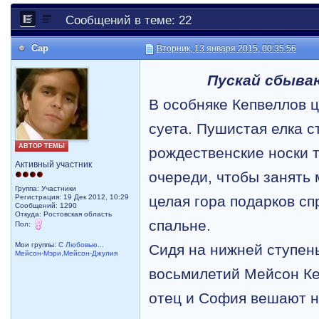
Сообщений в теме: 22
Cap
Вторник, 13 января 2015, 00:35:56
Пускай сбыв
В
особняке Кепвеллов 
суета. Пушистая елка с
АВТОР ТЕМЫ
рождественские носки 
Активный участник
очереди, чтобы занять 
Группа: Участники
Регистрация: 19 Дек 2012, 10:29
целая гора подарков сп
Сообщений: 1290
Откуда: Ростовская область
спальне.
Пол:
Мои группы:
С Любовью...
Сидя на нижней
ступен
Мейсон-Мэри,Мейсон-Джулия
восьмилетий Мейсон К
отец и София вешают н