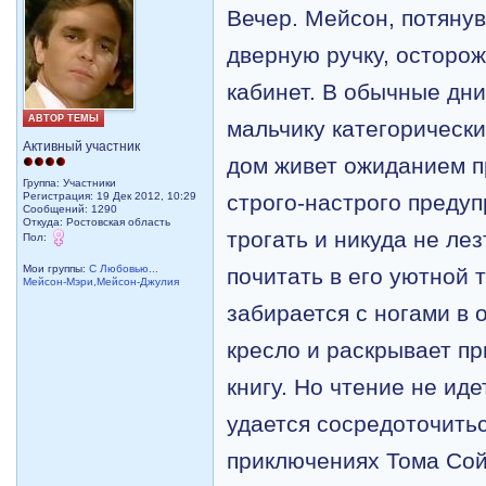
Вечер. Мейсон, потянув
дверную ручку, осторож
кабинет. В обычные дн
АВТОР ТЕМЫ
мальчику категорически
Активный участник
дом живет ожиданием п
Группа: Участники
Регистрация: 19 Дек 2012, 10:29
строго-настрого предуп
Сообщений: 1290
Откуда: Ростовская область
трогать и никуда не ле
Пол:
Мои группы:
С Любовью...
почитать в его уютной
Мейсон-Мэри,Мейсон-Джулия
забирается с ногами в 
кресло и раскрывает п
книгу. Но чтение не ид
удается сосредоточить
приключениях Тома Со