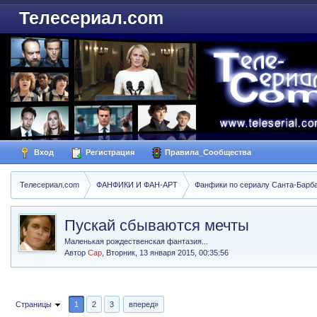
Телесериал.com
Вход
Регистрация
Правила_Сообщества
Телесериал.com
ФАНФИКИ И ФАН-АРТ
Фанфики по сериалу Санта-Барбара
Пускай сбываются мечты
Маленькая рождественская фантазия...
Автор
Cap
,
Вторник, 13 января 2015, 00:35:56
Страницы
1
2
3
вперед»