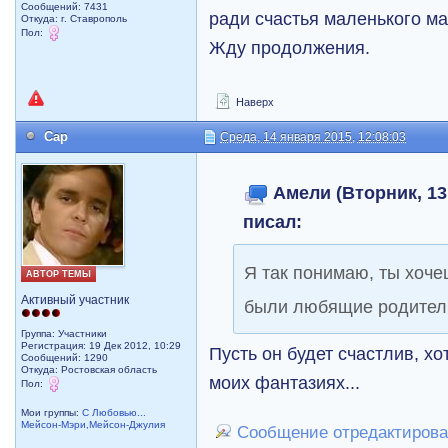
Сообщений: 7431
ради счастья маленького ма
Откуда: г. Ставрополь
Пол:
Жду продолжения.
Наверх
Cap
Среда, 14 января 2015, 12:08:03
Амели (Вторник, 13 
писал:
Я так понимаю, ты хоче
АВТОР ТЕМЫ
Активный участник
были любящие родители
Группа: Участники
Регистрация: 19 Дек 2012, 10:29
Пусть он будет счастлив, хо
Сообщений: 1290
Откуда: Ростовская область
моих фантазиях...
Пол:
Мои группы:
С Любовью...
Мейсон-Мэри,Мейсон-Джулия
Сообщение отредактировал