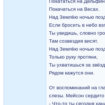
Покататься на Дельфин
Покачаться на Весах.
Над Землёю ночью поз
Если бросить в небо вз
Ты увидишь, словно гро
Там созвездия висят.
Над Землёю ночью поз
Только руку протяни,
Ты ухватишься за звёзд
Рядом кажутся они.
От воспоминаний на гл
слезы. Мейсон сердито
- Что-то ты сегодня ха