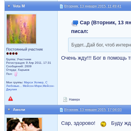
Veta M
Вторник, 13 января 2015, 11:49:41
Cap (Вторник, 13 ян
писал:
Будет...Дай бог, чтоб интер
Постоянный участник
Очень жду!!! Бог в помощь т
Группа: Участники
Регистрация: 9 Апр 2011, 17:31
Сообщений: 2609
Откуда: Харьков
Пол:
Мои группы:
Марси Уолкер
,
С
Любовью... Мейсон-Мэри,Мейсон-
Джулия
Наверх
Амели
Вторник, 13 января 2015, 17:04:03
Cap, здорово!
Буду жд