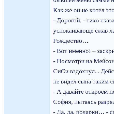
Как же он не хотел эт
- Дорогой, - тихо сказ
успокаивающе сжав ла
Рождество…
- Вот именно! – заск
- Посмотри на Мейсо
СиСи вздохнул... Дейс
не видел сына таки
- А давайте откроем 
София, пытаясь разря
- Да, да, подарки… - 