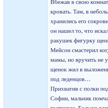
Вбежав в свою комнат
кровать. Там, в небол
хранились его сокров
он нашел то, что иска
ракушек фигурку щенк
Мейсон смастерил когд
мамы, но вручить не 
щенок жил в выложенн
под леденцов…
Прихватив с полки по
Софии, мальчик помча
гостиную. Больше всег