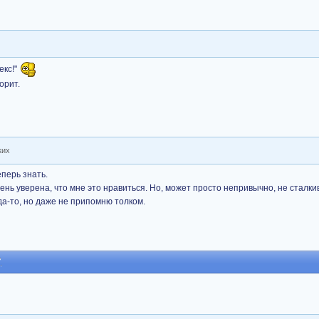
екс!"
орит.
ких
еперь знать.
ень уверена, что мне это нравиться. Но, может просто непривычно, не сталки
да-то, но даже не припомню толком.
7