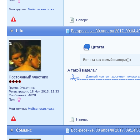
Пол:
Мои группы:
Мейсонская ложа
Наверх
Lilu
Воскресенье, 30 апреля 2017, 09:04:4
Цитата
Вот эта так самый фаворит)))
А такой видела?
Постоянный участник
Группа: Участники
Регистрация: 18 Ноя 2013, 12:33
Сообщений: 4028
Пол:
Мои группы:
Мейсонская ложа
Наверх
Сэммис
Воскресенье, 30 апреля 2017, 09:14:5