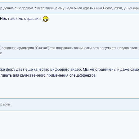
 не дошла еще толком. Чисто внешне ему надо было играть сына Белоснежки, у них од
 Нос такой же отрастил.
основная аудитория "Сказки") так подкована технически, что получаются видео отлич
е.
у же фору дает еще качество цифрового видео. Мы же ограничены и даже само
ягивать для качественного применения спецэффектов.
к арты.