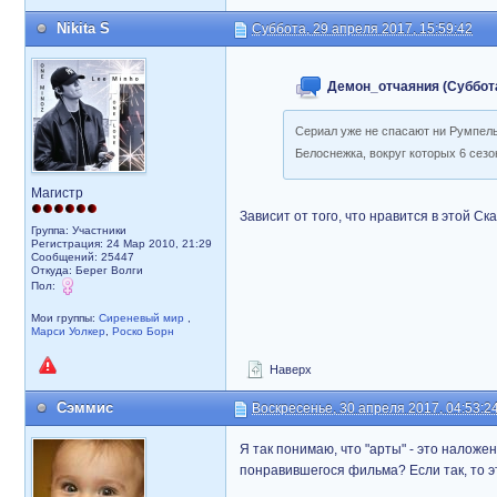
Nikita S
Суббота, 29 апреля 2017, 15:59:42
Демон_отчаяния (Суббота,
Сериал уже не спасают ни Румпельш
Белоснежка, вокруг которых 6 сез
Магистр
Зависит от того, что нравится в этой С
Группа: Участники
Регистрация: 24 Мар 2010, 21:29
Сообщений: 25447
Откуда: Берег Волги
Пол:
Мои группы:
Сиреневый мир
,
Марси Уолкер
,
Роско Борн
Наверх
Сэммис
Воскресенье, 30 апреля 2017, 04:53:2
Я так понимаю, что "арты" - это наложе
понравившегося фильма? Если так, то э