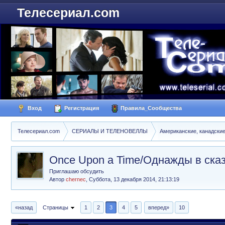
Телесериал.com
Вход
Регистрация
Правила_Сообщества
Телесериал.com
СЕРИАЛЫ И ТЕЛЕНОВЕЛЛЫ
Американские, канадски
Once Upon a Time/Однажды в ска
Приглашаю обсудить
Автор
chernec
,
Суббота, 13 декабря 2014, 21:13:19
«назад
Страницы
1
2
3
4
5
вперед»
10