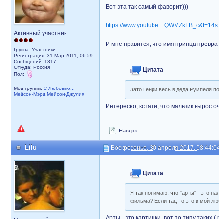
Вот эта так самый фаворит)))
https://www.youtube....QWMZkLB_c&t=14s
Активный участник
И мне нравится, что имя принца превра
Группа: Участники
Регистрация: 31 Мар 2011, 06:59
Сообщений: 1317
Откуда: Россия
Цитата
Пол:
Мои группы:
С Любовью...
Зато Генри весь в деда Румпеля по
Мейсон-Мэри,Мейсон-Джулия
Интересно, кстати, что мальчик вырос 
Наверх
Lilu
Воскресенье, 30 апреля 2017, 08:44:0
Цитата
Я так понимаю, что "арты" - это 
фильма? Если так, то это и мой л
Арты - это картинки, вот по типу таких ( 