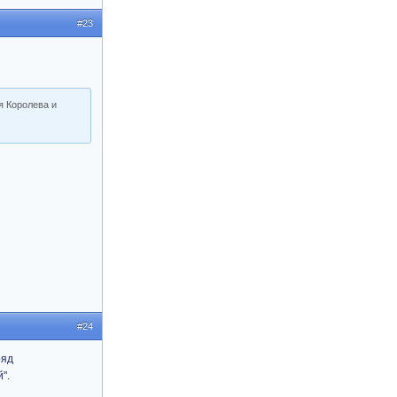
#23
я Королева и
#24
ряд
".