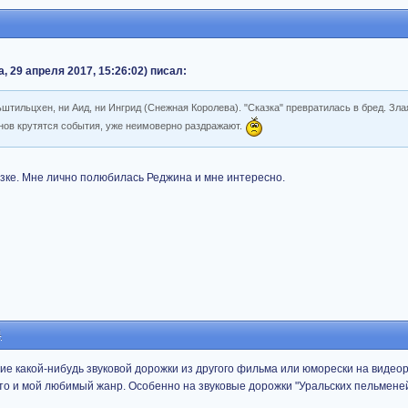
 29 апреля 2017, 15:26:02) писал:
тильцхен, ни Аид, ни Ингрид (Снежная Королева). "Сказка" превратилась в бред. Зла
онов крутятся события, уже неимоверно раздражают.
казке. Мне лично полюбилась Реджина и мне интересно.
4
ние какой-нибудь звуковой дорожки из другого фильма или юморески на видео
то и мой любимый жанр. Особенно на звуковые дорожки "Уральских пельменей