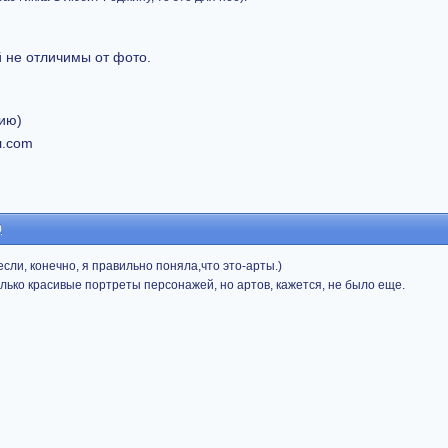
 не отличимы от фото.
нию)
0
если, конечно, я правильно поняла,что это-арты.)
лько красивые портреты персонажей, но артов, кажется, не было еще.