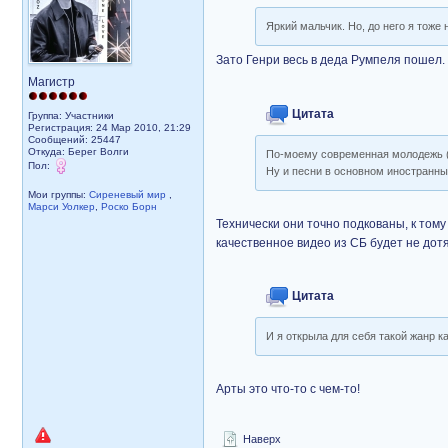
Яркий мальчик. Но, до него я тоже
Зато Генри весь в деда Румпеля пошел.
Магистр
Цитата
Группа: Участники
Регистрация: 24 Мар 2010, 21:29
Сообщений: 25447
Откуда: Берег Волги
По-моему современная молодежь ( 
Пол:
Ну и песни в основном иностранны
Мои группы:
Сиреневый мир
,
Марси Уолкер
,
Роско Борн
Технически они точно подкованы, к том
качественное видео из СБ будет не дот
Цитата
И я открыла для себя такой жанр ка
Арты это что-то с чем-то!
Наверх