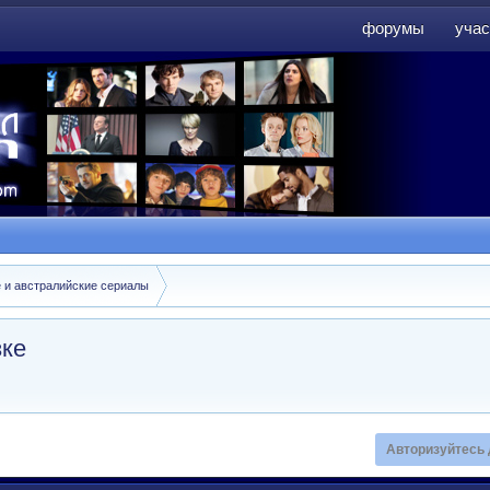
форумы
учас
форумы
учас
е и австралийские сериалы
зке
Авторизуйтесь 