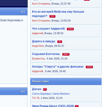
Катя Очкарева
,
Вчера, 22:37:40
#21
Кто из матерей Мейсона ему больше
подходит?
217
 Злая Королева и
Катя Очкарева
,
Вчера, 13:55:29
Что слушает luigiperelli
2114
luigiperelli
,
Вчера, 13:38:32
Дорога в никуда
50
Angel Ren
,
Вчера, 09:41:37
Седьмая Болталка.
6047
Ekatterrina
,
6 Авг 2026, 21:20
Актеры "Спрута" в других фильмах
2533
luigiperelli
,
6 Авг 2026, 16:40
Новые темы
Дилан .
6
#22
Санта-Барбара | Santa Barbara
ТА-76
, 1 Июл 2026, 21:24
Умер Ронни Шелл (1931-2026)
7