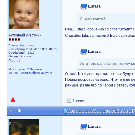
Цитата
А такой видела?
Неа... Класс! особенно со слов "Входит с
Активный участник
Спасибо, Lilu, за наводку! Еще один фав
Группа: Участники
Регистрация: 31 Мар 2011, 06:59
Цитата
Сообщений: 1317
Откуда: Россия
Пол:
Арты - это картинки, вот по типу та
Мои группы:
С Любовью...
Мейсон-Мэри,Мейсон-Джулия
О, как! Что ж день прожит не зря. Буду т
Пошла посмотрела еще... Что-то я не оч
раньше, разве что по Гарри Поттеру ког
Наверх
Lilu
Воскресенье, 30 апреля 2017, 09:43:1
Цитата