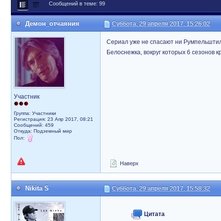
Сообщений в теме: 99
Демон_отчаяния
Суббота, 29 апреля 2017, 15:26:02
Сериал уже не спасают ни Румпельштиль
Белоснежка, вокруг которых 6 сезонов 
Участник
Группа: Участники
Регистрация: 23 Апр 2017, 08:21
Сообщений: 459
Откуда: Подземный мир
Пол:
Наверх
Nikita S
Суббота, 29 апреля 2017, 15:58:32
Цитата