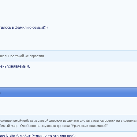
тилось в фамилию семьи))))
шел. Нос такой же отрастил
очень узнаваемым.
4
наложение какой-нибудь звуковой дорожки из другого фильма или юморески на видеоря
юбимый жанр. Особенно на звуковые дорожки "Уральских пельменей".
раз Nikita S любит Реджину, то это для нее):