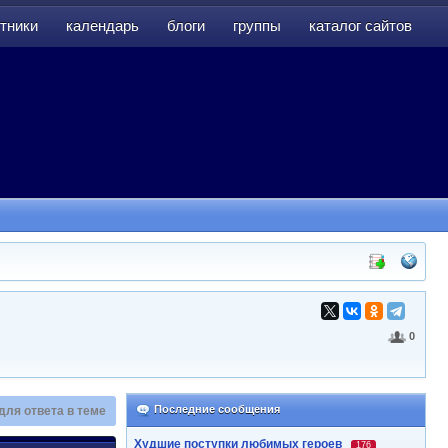
тники
календарь
блоги
группы
каталог сайтов
тники
календарь
блоги
группы
каталог сайтов
0
Последние сообщения
для ответа в теме
Худшие поступки любимых героев
176