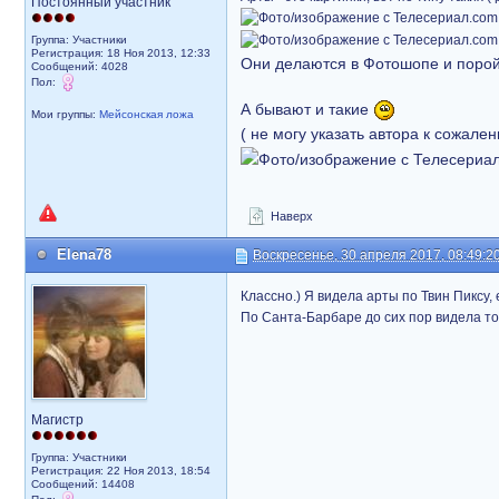
Постоянный участник
Группа: Участники
Регистрация: 18 Ноя 2013, 12:33
Они делаются в Фотошопе и порой
Сообщений: 4028
Пол:
А бывают и такие
Мои группы:
Мейсонская ложа
( не могу указать автора к сожале
Наверх
Elena78
Воскресенье, 30 апреля 2017, 08:49:2
Классно.) Я видела арты по Твин Пиксу, 
По Санта-Барбаре до сих пор видела то
Магистр
Группа: Участники
Регистрация: 22 Ноя 2013, 18:54
Сообщений: 14408