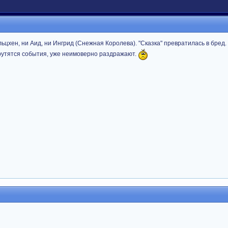
цхен, ни Аид, ни Ингрид (Снежная Королева). "Сказка" превратилась в бред.
крутятся события, уже неимоверно раздражают.