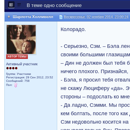
В теме одно сообщение
Шарлотта Холливелл
Воскресенье, 02 ноября 2014, 23:00:24
Колорадо.
- Серьезно, Сэм. – Бэла ле
своими большими глазищами,
АВТОР ТЕМЫ
– Дин не должен был тебя б
Активный участник
ничего плохого. Признайся,
Группа: Участники
Регистрация: 29 Сен 2012, 23:52
- Бэла, я просил тебя отвал
Сообщений: 758
Пол:
не скажу Люциферу «да». Эт
стороны – подослать ко мне 
- Да ладно, Сэмми. Мы прос
кем болтать, после того как
Сэм недовольно косится на 