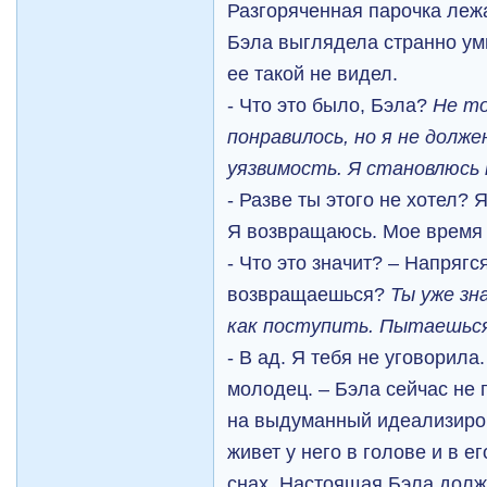
Разгоряченная парочка леж
Бэла выглядела странно ум
ее такой не видел.
- Что это было, Бэла?
Не то
понравилось, но я не долж
уязвимость. Я становлюсь
- Разве ты этого не хотел?
Я возвращаюсь. Мое время
- Что это значит? – Напрягс
возвращаешься?
Ты уже зн
как поступить. Пытаешьс
- В ад. Я тебя не уговорил
молодец. – Бэла сейчас не 
на выдуманный идеализиро
живет у него в голове и в е
снах. Настоящая Бэла дол