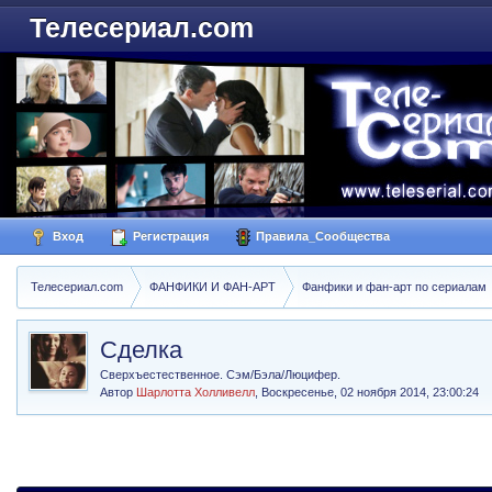
Телесериал.com
Вход
Регистрация
Правила_Сообщества
Телесериал.com
ФАНФИКИ И ФАН-АРТ
Фанфики и фан-арт по сериалам
Сделка
Сверхъестественное. Сэм/Бэла/Люцифер.
Автор
Шарлотта Холливелл
,
Воскресенье, 02 ноября 2014, 23:00:24