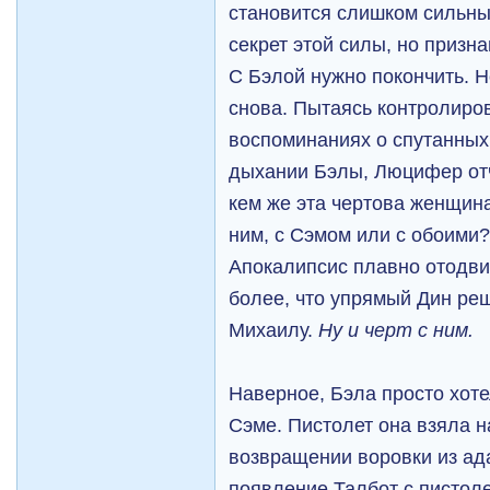
становится слишком сильны
секрет этой силы, но призна
С Бэлой нужно покончить. Н
снова. Пытаясь контролиров
воспоминаниях о спутанных
дыхании Бэлы, Люцифер отч
кем же эта чертова женщин
ним, с Сэмом или с обоими
Апокалипсис плавно отодвиг
более, что упрямый Дин ре
Михаилу.
Ну и черт с ним.
Наверное, Бэла просто хоте
Сэме. Пистолет она взяла н
возвращении воровки из ада
появление Талбот с пистол