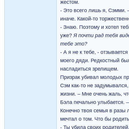
жестом.
- Это всего лишь я, Сэмми. 
иначе. Какой-то торжествен
- Знаю. Поэтому и хотел те
уже?
Я почти рад тебя вид
тебе это?
- А я не к тебе, - отзываетс
моего дяди. Редкостный бы
насладиться зрелищем.
Призрак убивал молодых п
Сэм как-то не задумывался, 
жизни. – Мне очень жаль, чт
Бэла печально улыбается. –
Конечно твоя семья в разы л
мечтал о том. Что бы родит
- Ты убила своих родителей