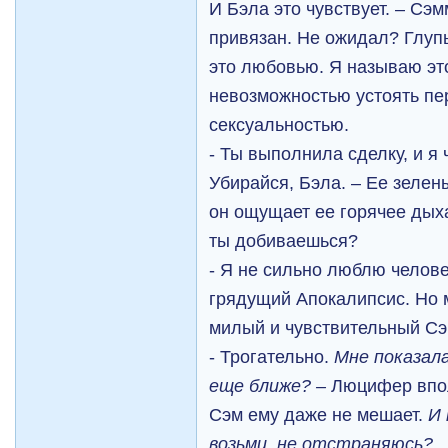
И Бэла это чувствует. – Сэ
привязан. Не ожидал? Глу
это любовью. Я называю эт
невозможностью устоять п
сексуальностью.
- Ты выполнила сделку, и я 
Убирайся, Бэла. – Ее зелен
он ощущает ее горячее дыха
ты добиваешься?
- Я не сильно люблю челове
грядущий Апокалипсис. Но 
милый и чувствительный Сэ
- Трогательно.
Мне показала
еще ближе? –
Люцифер впол
Сэм ему даже не мешает.
И 
возьми, не отстраняюсь?