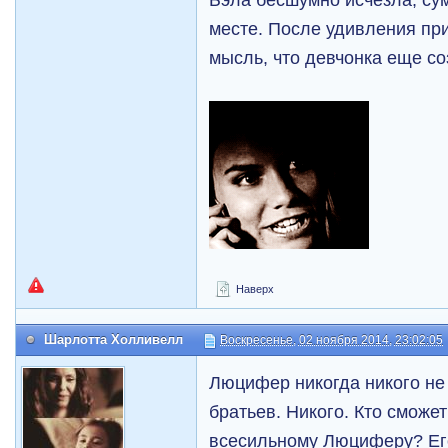
месте. После удивления пр
мысль, что девчонка еще со
Наверх
Шарлотта Холливелл
Воскресенье, 02 ноября 2014, 23:02:05
Люцифер никогда никого не 
братьев. Никого. Кто сможе
всесильному Люциферу? Его