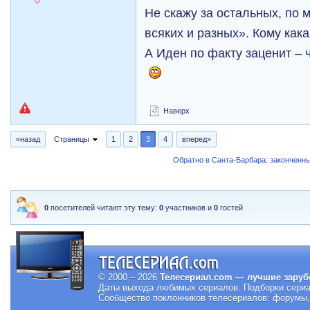
Не скажу за остальных, по м
всяких и разных». Кому как
А Иден по факту заценит – 
Наверх
«назад
Страницы
1
2
3
4
вперед»
Обратно в Санта-Барбара: закончен
0
посетителей читают эту тему:
0
участников и
0
гостей
© 2000 – 2026
Телесериал.com — лучшие заруб
Даты выхода любимых сериалов.
Подборки сериа
Сообщество поклонников телесериалов: форумы, 