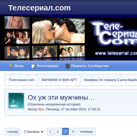
Телесериал.com
Вход
Регистрация
Правила_Сообщества
Телесериал.com
ФАНФИКИ И ФАН-АРТ
Фанфики по сериалу Санта-Барбара
Ох уж эти мужчины…
(Оооочень неприличная история).
Автор
Niro
,
Пятница, 17 октября 2014, 17:55:11
«назад
Страницы
1
2
3
4
вперед»