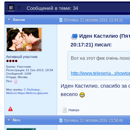
Сообщений в теме: 34
Амели
Пятница, 17 октября 2014, 21:44:32
Иден Кастилио (Пят
20:17:21) писал:
Активный участник
Вот на этот фик очень похо
Группа: Участники
Регистрация: 21 Сен 2013, 19:59
http://www.teleseria...showt
Сообщений: 1408
Откуда: Москва
Пол:
Иден Кастилио, спасибо за
Мои группы:
С Любовью...
весело
Мейсон-Мэри,Мейсон-Джулия
Наверх
Niro
Пятница, 17 октября 2014, 21:58:46