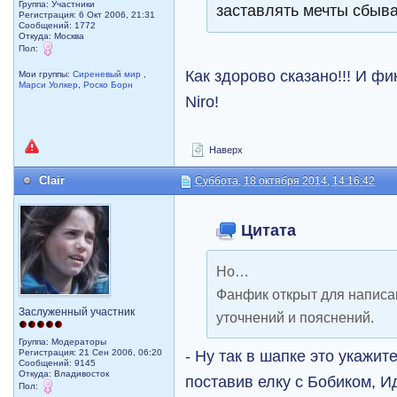
Группа: Участники
заставлять мечты сбыв
Регистрация: 6 Окт 2006, 21:31
Сообщений: 1772
Откуда: Москва
Пол:
Как здорово сказано!!! И фи
Мои группы:
Сиреневый мир
,
Марси Уолкер
,
Роско Борн
Niro!
Наверх
Clair
Суббота, 18 октября 2014, 14:16:42
Цитата
Но…
Фанфик открыт для написан
Заслуженный участник
уточнений и пояснений.
Группа: Модераторы
- Ну так в шапке это укажите
Регистрация: 21 Сен 2006, 06:20
Сообщений: 9145
Откуда: Владивосток
поставив елку с Бобиком, И
Пол: