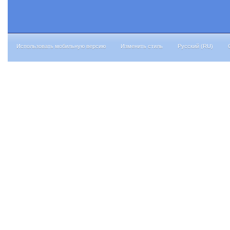
Использовать мобильную версию
Изменить стиль
Русский (RU)