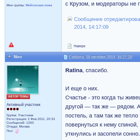
с Крузом, и модераторы не 
Мои группы:
Мейсонская ложа
Сообщение отредактировал
2014, 14:17:09
Наверх
Niro
Суббота, 18 октября 2014, 16:27:20
Ratina
, спасибо.
И еще о них.
Счастье - это когда ты живе
АВТОР ТЕМЫ
Активный участник
другой — так же — рядом. А
постель, а там так же тепло
Группа: Участники
Регистрация: 2 Фев 2011, 20:33
Сообщений: 1293
повернуться к нему спиной,
Откуда: Москва
Пол:
уткнулись и засопели сонно.