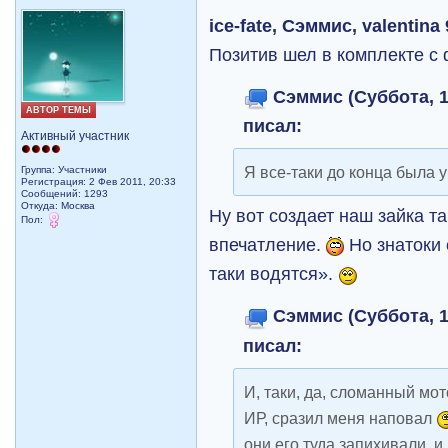
ice-fate, Сэммис, valentina
Позитив шел в комплекте с
Сэммис (Суббота, 1
АВТОР ТЕМЫ
писал:
Активный участник
Я все-таки до конца была 
Группа: Участники
Регистрация: 2 Фев 2011, 20:33
Сообщений: 1293
Откуда: Москва
Ну вот создает наш зайка т
Пол:
впечатление.
Но знатоки 
таки водятся».
Сэммис (Суббота, 1
писал:
И, таки, да, сломанный мо
ИР, сразил меня наповал
они его туда запихивали, и