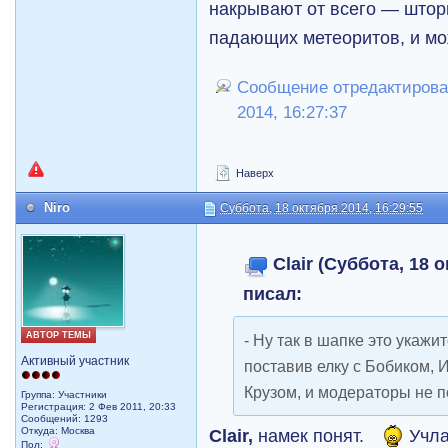
накрывают от всего — штор
падающих метеоритов, и мож
Сообщение отредактировал
2014, 16:27:37
Наверх
Niro
Суббота, 18 октября 2014, 16:29:55
Clair (Суббота, 18 о
писал:
АВТОР ТЕМЫ
- Ну так в шапке это укажит
Активный участник
поставив елку с Бобиком, 
Крузом, и модераторы не п
Группа: Участники
Регистрация: 2 Фев 2011, 20:33
Сообщений: 1293
Clair,
намек понят.
Учла
Откуда: Москва
Пол: