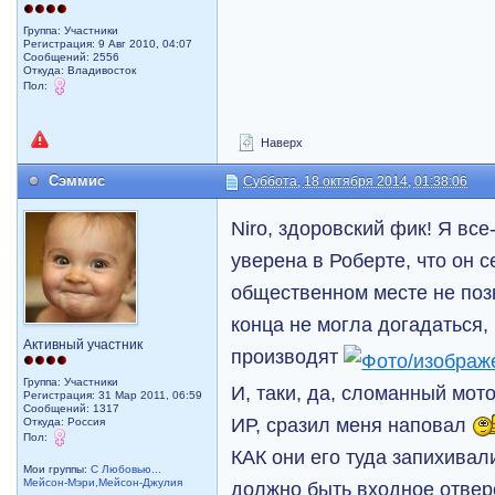
Группа: Участники
Регистрация: 9 Авг 2010, 04:07
Сообщений: 2556
Откуда: Владивосток
Пол:
Наверх
Сэммис
Суббота, 18 октября 2014, 01:38:06
Niro, здоровский фик! Я все
уверена в Роберте, что он 
общественном месте не по
конца не могла догадаться, 
Активный участник
производят
Группа: Участники
И, таки, да, сломанный мот
Регистрация: 31 Мар 2011, 06:59
Сообщений: 1317
ИР, сразил меня наповал
Откуда: Россия
Пол:
КАК они его туда запихивали
Мои группы:
С Любовью...
Мейсон-Мэри,Мейсон-Джулия
должно быть входное отве