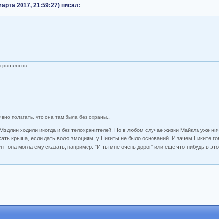
марта 2017, 21:59:27) писал:
и решенное.
вно полагать, что она там была без охраны...
и Мэдлин ходили иногда и без телохранителей. Но в любом случае жизни Майкла уже ни
ехать крыша, если дать волю эмоциям, у Никиты не было оснований. И зачем Никите го
т она могла ему сказать, например: "И ты мне очень дорог" или еще что-нибудь в эт