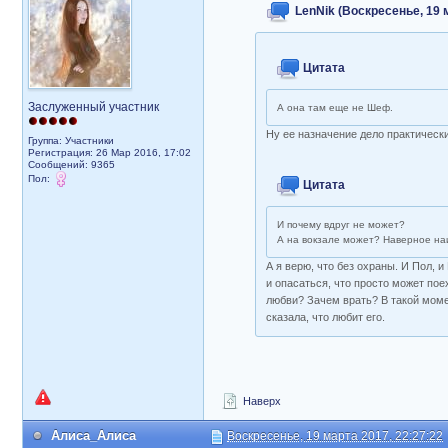
LenNik (Воскресенье, 19 
Цитата
Заслуженный участник
А она там еще не Шеф.
Ну ее назначение дело практическ
Группа: Участники
Регистрация: 26 Мар 2016, 17:02
Сообщений: 9365
Пол:
Цитата
И почему вдруг не может?
А на вокзале может? Наверное наи
А я верю, что без охраны. И Пол, 
и опасаться, что просто может по
любви? Зачем врать? В такой момен
сказала, что любит его.
Наверх
Алиса_Алиса
Воскресенье, 19 марта 2017, 22:27:22