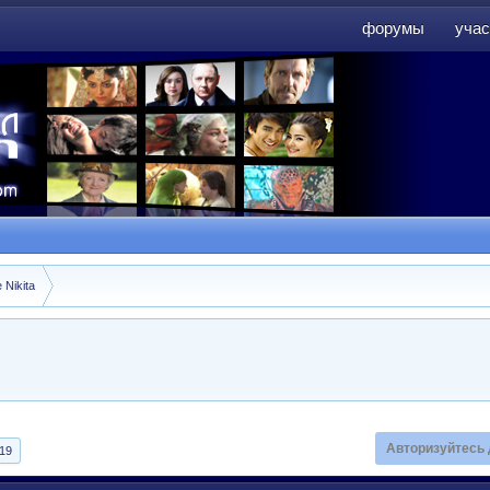
форумы
учас
форумы
учас
 Nikita
Авторизуйтесь 
19