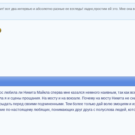
ит! вот два интервью и абсолютно разные ее взгляды! ладно,простим ей это. Мне она 
с любила ли Никита Майкла сперва мне казался немного наивным, так как все
а я и сцены прощания. На мосту и на вокзале. Почему на мосту Никита не сн
рыдать перед своими подчиненными. Тем более только дай волю эмоциям и и
вание по-настоящему любящих, понимающих друг друга с полуслова людей, кот