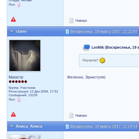
Откуда: Москва
Пол:
Наверх
claire
Воскресенье, 19 марта 2017, 22:22:07
LenNik (Воскресенье, 19 
Неужели?
Магистр
Железно, Эрнестуля)
Группа: Участники
Регистрация: 12 Дек 2006, 17:51
Сообщений: 13235
Пол:
Наверх
Алиса_Алиса
Воскресенье, 19 марта 2017, 22:24:14