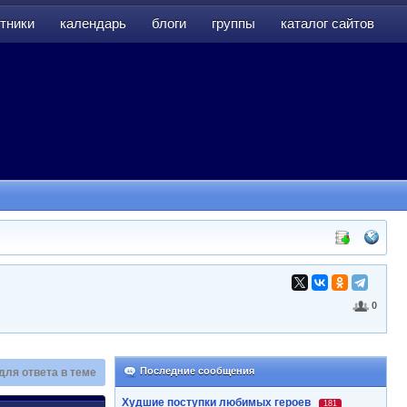
тники
календарь
блоги
группы
каталог сайтов
тники
календарь
блоги
группы
каталог сайтов
0
Последние сообщения
для ответа в теме
Худшие поступки любимых героев
181