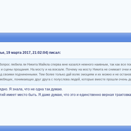
, 19 марта 2017, 21:02:04) писал:
Вопрос любила ли Никита Майкла сперва мне казался немного наивным, так как все по
 и сцены прощания. На мосту и на вокзале. Почему на мосту Никита не снимает очки 
 своими подчиненными. Тем более только дай волю эмоциям и их можно и не останов
любящих, понимающих друг друга с полуслова людей, которые вместе прошли очень до
дно. Я знала, что не одна так думаю.
тий имеет место быть. Я даже думаю, что это и единственно верная трактовка