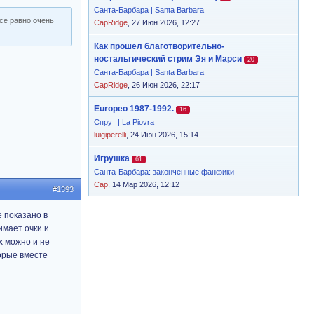
Санта-Барбара | Santa Barbara
все равно очень
CapRidge
, 27 Июн 2026, 12:27
Как прошёл благотворительно-
ностальгический стрим Эя и Марси
20
Санта-Барбара | Santa Barbara
CapRidge
, 26 Июн 2026, 22:17
Europeo 1987-1992.
16
Спрут | La Piovra
luigiperelli
, 24 Июн 2026, 15:14
Игрушка
61
Санта-Барбара: законченные фанфики
Cap
, 14 Мар 2026, 12:12
#1393
 показано в
имает очки и
х можно и не
орые вместе