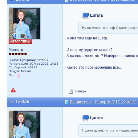
Цитата
Ну не может же шеф Отдела рыдат
А она там еще не Шеф.
АВТОР ТЕМЫ
Магистр
И почему вдруг не может?
А на вокзале может? Наверное наивно по
Группа: Супермодераторы
Регистрация: 20 Фев 2002, 14:33
Как-то это противоречиво все...
Сообщений: 40232
Откуда: Москва
Пол:
Наверх
LenNik
Воскресенье, 19 марта 2017, 22:02:28
Цитата
Я даже думаю, что это и единствен