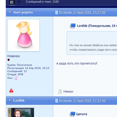
Сообщений в теме: 2180
meri popins
Вторник, 17 мая 2016, 15:27:56
LenNik (Понедельник, 16 
Но тем не менее Майкла она любила
чтобы пожертвовать ради него св
Новичок
я рада хоть это прочитать!!
Группа: Посетители
Регистрация: 13 Апр 2016, 15:12
Сообщений: 12
Откуда: SPB
Пол:
Наверх
LenNik
Вторник, 17 мая 2016, 17:12:49
Цитата