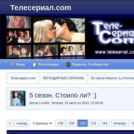
Телесериал.com
Вход
Регистрация
Правила_Сообщества
Телесериал.com
ЛЕГЕНДАРНЫЕ СЕРИАЛЫ
Ее звали Никита | La Femme
5 сезон. Стоило ли? :)
Автор
LenNik
,
Четверг, 14 августа 2014, 21:59:45
1
«назад
Страницы
138
139
140
141
142
вперед»
2