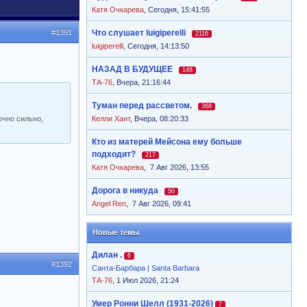
Катя Очкарева
,
Сегодня, 15:41:55
#1391
Что слушает luigiperelli
2116
luigiperelli
,
Сегодня, 14:13:50
НАЗАД В БУДУЩЕЕ
148
ТА-76
,
Вчера, 21:16:44
Туман перед рассветом.
368
очно сильно,
Келли Хант
,
Вчера, 08:20:33
Кто из матерей Мейсона ему больше
подходит?
217
Катя Очкарева
,
7 Авг 2026, 13:55
Дорога в никуда
50
Angel Ren
,
7 Авг 2026, 09:41
Новые темы
Дилан .
6
#1392
Санта-Барбара | Santa Barbara
ТА-76
, 1 Июл 2026, 21:24
Умер Ронни Шелл (1931-2026)
7