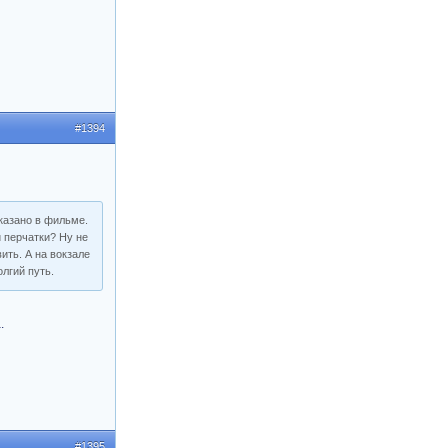
#1394
казано в фильме.
и перчатки? Ну не
ить. А на вокзале
лгий путь.
.
#1395