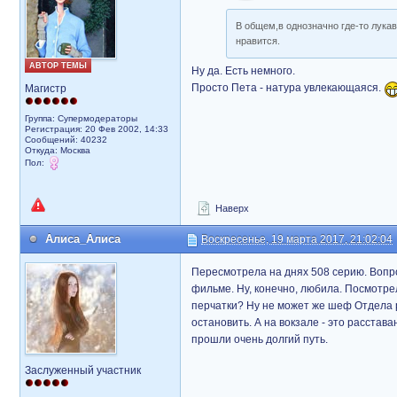
В общем,в однозначно где-то лукав
нравится.
АВТОР ТЕМЫ
Ну да. Есть немного.
Просто Пета - натура увлекающаяся.
Магистр
Группа: Супермодераторы
Регистрация: 20 Фев 2002, 14:33
Сообщений: 40232
Откуда: Москва
Пол:
Наверх
Алиса_Алиса
Воскресенье, 19 марта 2017, 21:02:04
Пересмотрела на днях 508 серию. Вопро
фильме. Ну, конечно, любила. Посмотрел
перчатки? Ну не может же шеф Отдела 
остановить. А на вокзале - это расста
прошли очень долгий путь.
Заслуженный участник