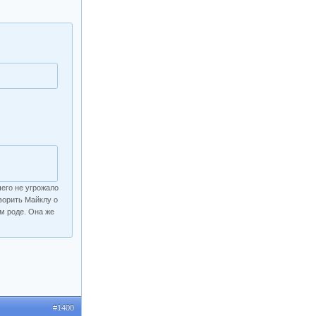
чего не угрожало
ворить Майклу о
ом роде. Она же
#1400