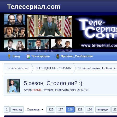
Телесериал.com
Вход
Регистрация
Правила_Сообщества
Телесериал.com
ЛЕГЕНДАРНЫЕ СЕРИАЛЫ
Ее звали Никита | La Femme N
5 сезон. Стоило ли? :)
Автор
LenNik
,
Четверг, 14 августа 2014, 21:59:45
1
«назад
Страницы
126
127
128
129
130
вперед»
21