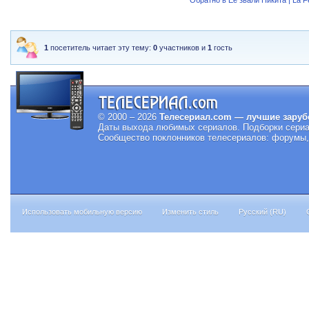
Обратно в Ее звали Никита | La 
1
посетитель читает эту тему:
0
участников и
1
гость
© 2000 – 2026
Телесериал.com — лучшие заруб
Даты выхода любимых сериалов.
Подборки сериа
Сообщество поклонников телесериалов: форумы, 
Использовать мобильную версию
Изменить стиль
Русский (RU)