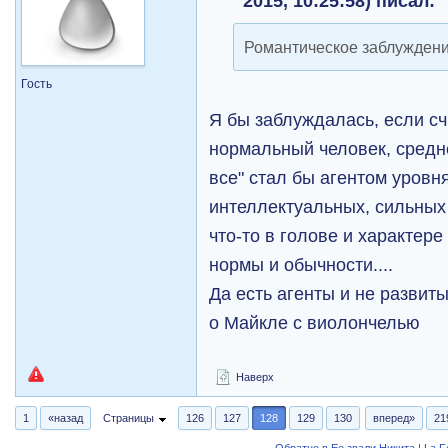
2015, 10:25:58) писал:
Романтическое заблужден
Гость
Я бы заблуждалась, если сч
нормальный человек, средне
все" стал бы агентом уровн
интеллектуальных, сильных
что-то в голове и характере
нормы и обычности....
Да есть агенты и не развит
о Майкле с виолончелью
Наверх
1
«назад
Страницы
126
127
128
129
130
вперед»
21