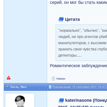
серий, он мог бы стать каки
Цитата
"нормально", "обычно", "как
людей, не про агентов убий
манипуляторов, с высоки
хранить свои чувства глу
детекторы.....
Романтическое заблуждени
Наверх
Гость_Нел
Понедельник, 21 сентября 2015, 10:42:
katerinasone (Поне