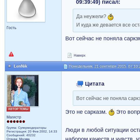
09:39:49) писал:
Да неужели?
И куда же девается все ос
Гость
Вот сейчас не поняла саркзм
Наверх
LenNik
Понедельник, 21 сентября 2015, 07:10:
Цитата
Вот сейчас не поняла саркзм
АВТОР ТЕМЫ
Это не сарказм.
Это вопр
Магистр
Группа: Супермодераторы
Люди в любой ситуации ост
Регистрация: 20 Фев 2002, 14:33
Сообщений: 40232
набором качеств и чувств, чт
Откуда: Москва