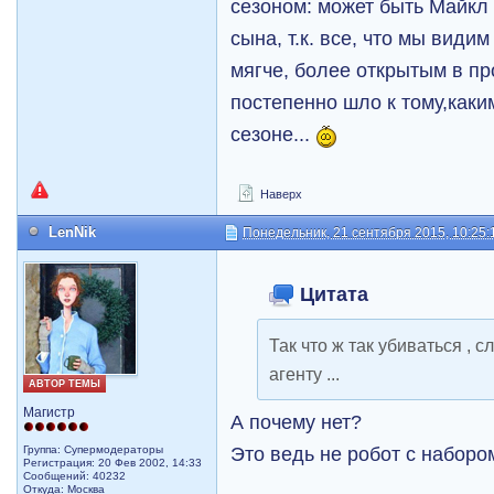
сезоном: может быть Майкл 
сына, т.к. все, что мы видим
мягче, более открытым в пр
постепенно шло к тому,каки
сезоне...
Наверх
LenNik
Понедельник, 21 сентября 2015, 10:25:
Цитата
Так что ж так убиваться , 
агенту ...
АВТОР ТЕМЫ
Магистр
А почему нет?
Это ведь не робот с наборо
Группа: Супермодераторы
Регистрация: 20 Фев 2002, 14:33
Сообщений: 40232
Откуда: Москва