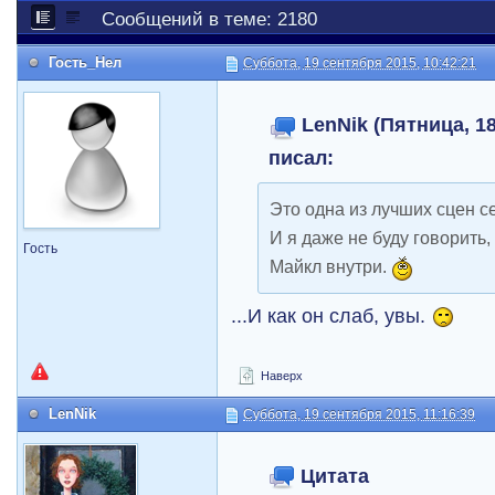
Сообщений в теме: 2180
Гость_Нел
Суббота, 19 сентября 2015, 10:42:21
LenNik (Пятница, 18
писал:
Это одна из лучших сцен с
И я даже не буду говорить, 
Гость
Майкл внутри.
...И как он слаб, увы.
Наверх
LenNik
Суббота, 19 сентября 2015, 11:16:39
Цитата