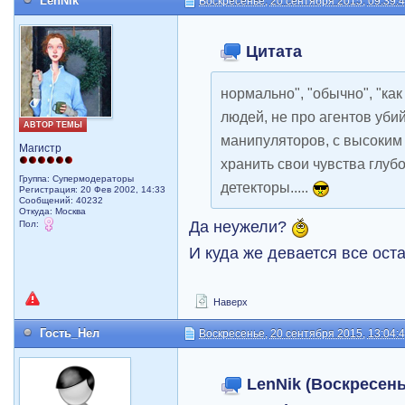
LenNik
Воскресенье, 20 сентября 2015, 09:39:
Цитата
нормально", "обычно", "как 
людей, не про агентов убий
АВТОР ТЕМЫ
манипуляторов, с высоки
Магистр
хранить свои чувства глу
Группа: Супермодераторы
детекторы.....
Регистрация: 20 Фев 2002, 14:33
Сообщений: 40232
Откуда: Москва
Да неужели?
Пол:
И куда же девается все ост
Наверх
Гость_Нел
Воскресенье, 20 сентября 2015, 13:04:
LenNik (Воскресень