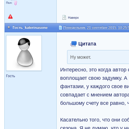
Пол:
Наверх
Гость_katerinasone
Понедельник, 21 сентября 2015, 10:25:
Цитата
Ну может.
Интересно, это когда автор
Гость
воплощает свою задумку. А
фантазии, у каждого свое в
совпадает с мнением автора
большому счету все равно, 
Касательно того, что они с
сезона. Я не думаю, что у н