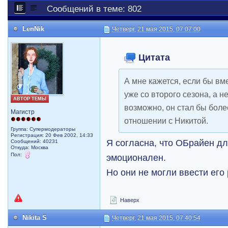
Сообщений в теме: 802
LenNik
Четверг, 21 мая 2015, 07:07:00
Цитата
А мне кажется, если бы в
уже со второго сезона, а не
АВТОР ТЕМЫ
возможно, он стал бы бол
Магистр
отношении с Никитой.
Группа: Супермодераторы
Регистрация: 20 Фев 2002, 14:33
Я согласна, что ОБрайен д
Сообщений: 40231
Откуда: Москва
Пол:
эмоционален.
Но они не могли ввести его
Наверх
Nikita S
Четверг, 21 мая 2015, 07:40:54