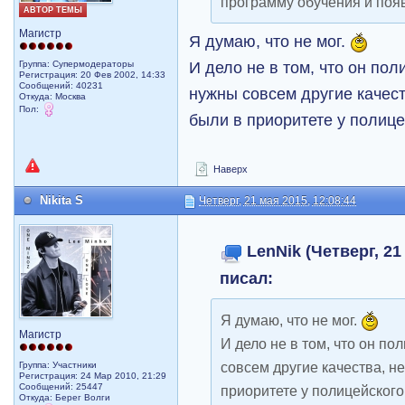
программу обучения и появ
АВТОР ТЕМЫ
Магистр
Я думаю, что не мог.
И дело не в том, что он по
Группа: Супермодераторы
Регистрация: 20 Фев 2002, 14:33
Сообщений: 40231
нужны совсем другие качест
Откуда: Москва
Пол:
были в приоритете у полице
Наверх
Nikita S
Четверг, 21 мая 2015, 12:08:44
LenNik (Четверг, 21
писал:
Я думаю, что не мог.
Магистр
И дело не в том, что он п
совсем другие качества, н
Группа: Участники
Регистрация: 24 Мар 2010, 21:29
Сообщений: 25447
приоритете у полицейского
Откуда: Берег Волги