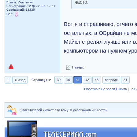
часто.
Группа: Участники
Регистрация: 12 Дек 2006, 17:51
Сообщений: 13235
Пол:
Вот я и спрашиваю, отчего
остальных, а ОБрайан не мо
Майкл стрелял лучше или в
компьютером на нужном ур
Наверх
1
«назад
Страницы
39
40
41
42
43
вперед»
81
Обратно в Ее звали Никита | La 
0
посетителей читают эту тему:
0
участников и
0
гостей