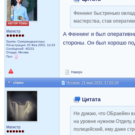
Феннинг быстренько овлад
мастерства, став оператив
АВТОР ТЕМЫ
Магистр
А Феннинг и был оперативн
стороны. Он был хорошо по
Группа: Супермодераторы
Регистрация: 20 Фев 2002, 14:33
Сообщений: 40231
Откуда: Москва
Пол:
Наверх
claire
Четверг, 21 мая 2015, 17:03:26
Цитата
Не думаю, что ОБраейен в
на уровне нужном Отделу,
Магистр
полицейский, ему даже стр