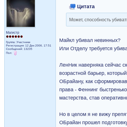
Цитата
Может, способность убива
Магистр
Майкл убивал невинных?
Группа: Участники
Регистрация: 12 Дек 2006, 17:51
Или Отделу требуется убив
Сообщений: 13235
Пол:
ЛенНик наверняка сейчас ск
возрастной барьер, которы
ОБрайану, как сформировав
права - Феннинг быстреньк
мастерства, став оперативн
Но в целом я не вижу препя
ОБрайан прошел подготовку