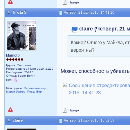
Наверх
Nikita S
Четверг, 21 мая 2015, 14:41:10
claire (Четверг, 21 
Какие? Отчего у Майкла, с
вероятны?
Магистр
Группа: Участники
Регистрация: 24 Мар 2010, 21:29
Может, способность убиват
Сообщений: 25447
Откуда: Берег Волги
Пол:
Сообщение отредактировал 
Мои группы:
Сиреневый мир
,
2015, 14:41:23
Марси Уолкер
,
Роско Борн
Наверх
claire
Четверг, 21 мая 2015, 15:52:58