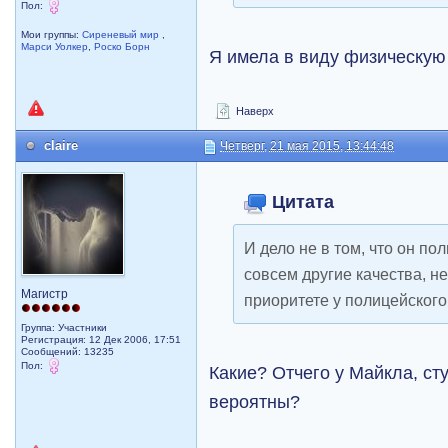
Пол:
Мои группы:
Сиреневый мир
,
Марси Уолкер
,
Роско Борн
Я имела в виду физическую 
Наверх
claire
Четверг, 21 мая 2015, 13:44:48
Цитата
И дело не в том, что он п
совсем другие качества, н
Магистр
приоритете у полицейского
Группа: Участники
Регистрация: 12 Дек 2006, 17:51
Сообщений: 13235
Пол:
Какие? Отчего у Майкла, ст
вероятны?