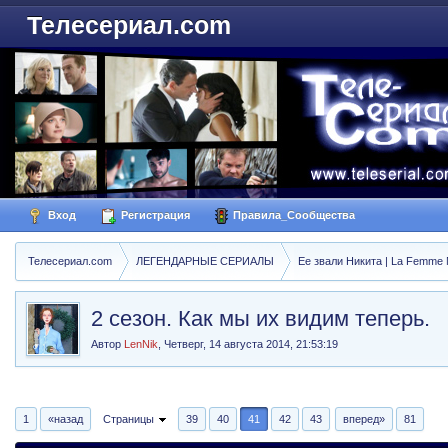
Телесериал.com
Вход
Регистрация
Правила_Сообщества
Телесериал.com
ЛЕГЕНДАРНЫЕ СЕРИАЛЫ
Ее звали Никита | La Femme N
2 сезон. Как мы их видим теперь.
Автор
LenNik
,
Четверг, 14 августа 2014, 21:53:19
1
«назад
Страницы
39
40
41
42
43
вперед»
81