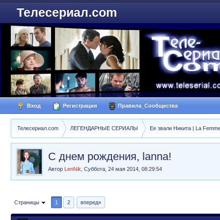
Телесериал.com
Вход
Регистрация
Правила_Сообщества
Телесериал.com
ЛЕГЕНДАРНЫЕ СЕРИАЛЫ
Ее звали Никита | La Femme
С днем рождения, lanna!
Автор
LenNik
,
Суббота, 24 мая 2014, 08:29:54
Страницы
1
2
вперед»