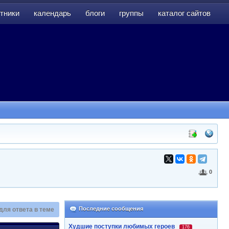
тники
календарь
блоги
группы
каталог сайтов
тники
календарь
блоги
группы
каталог сайтов
0
Последние сообщения
для ответа в теме
Худшие поступки любимых героев
176