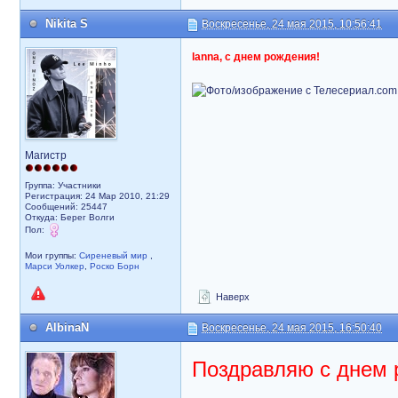
Nikita S
Воскресенье, 24 мая 2015, 10:56:41
lanna, с днем рождения!
Магистр
Группа: Участники
Регистрация: 24 Мар 2010, 21:29
Сообщений: 25447
Откуда: Берег Волги
Пол:
Мои группы:
Сиреневый мир
,
Марси Уолкер
,
Роско Борн
Наверх
AlbinaN
Воскресенье, 24 мая 2015, 16:50:40
Поздравляю с днем 