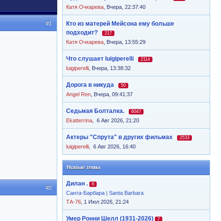
Катя Очкарева
,
Вчера, 22:37:40
#1
Кто из матерей Мейсона ему больше
подходит?
217
Катя Очкарева
,
Вчера, 13:55:29
Что слушает luigiperelli
2114
luigiperelli
,
Вчера, 13:38:32
Дорога в никуда
50
Angel Ren
,
Вчера, 09:41:37
Седьмая Болталка.
6047
Ekatterrina
,
6 Авг 2026, 21:20
Актеры "Спрута" в других фильмах
2533
luigiperelli
,
6 Авг 2026, 16:40
Новые темы
Дилан .
6
#2
Санта-Барбара | Santa Barbara
ТА-76
, 1 Июл 2026, 21:24
Умер Ронни Шелл (1931-2026)
7