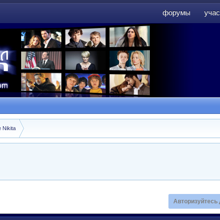
форумы
учас
форумы
учас
 Nikita
Авторизуйтесь 