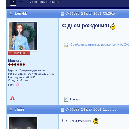
Сообщений в теме: 10
LenNik
Суббота, 24 мая 2014, 08:29:54
С днем рождения!
Сообщение отредактировал LenNik: Субб
АВТОР ТЕМЫ
Магистр
Группа: Супермодераторы
Регистрация: 20 Фев 2002, 14:33
Сообщений: 40232
Откуда: Москва
Пол:
Наверх
claire
Суббота, 24 мая 2014, 11:38:30
С днем рождения!