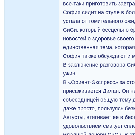
все-таки приготовить завтра
София сидит на стуле в бо
устала от томительного ожи
СиСи, который бесцельно б
новостей о здоровье своего 
единственная тема, которая
София также обсуждают и м
В заключение разговора С
ужин.
В «Ориент-Экспресс» за сто
присаживается Дилан. Он н
собеседницей общую тему дл
даже просто, пользуясь б
Августы, втягивает ее в бес
удовольствием смакует спл
младшей дочери СиСи. В эт