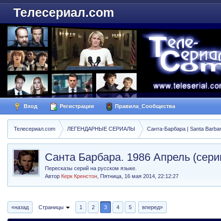
Телесериал.com
Вход
Регистрация
Правила_Сообщества
Телесериал.com
ЛЕГЕНДАРНЫЕ СЕРИАЛЫ
Санта-Барбара | Santa Barba
Санта Барбара. 1986 Апрель (сери
Пересказы серий на русском языке.
Автор
Керк Кренстон
,
Пятница, 16 мая 2014, 22:12:27
«назад
Страницы
1
2
3
4
5
вперед»