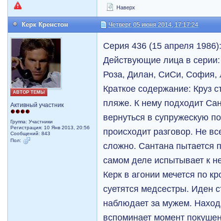
Наверх
Керк Кренстон
Четверг, 05 июня 2014, 17:17:24
Серия 436 (15 апреля 1986)
Действующие лица в серии: 
Роза, Дилан, СиСи, София,
Краткое содержание: Круз с
АВТОР ТЕМЫ
пляже. К нему подходит Сан
Активный участник
вернуться в супружескую п
Группа: Участники
Регистрация: 10 Янв 2013, 20:56
происходит разговор. Не все
Сообщений: 843
Пол:
сложно. Сантана пытается п
самом деле испытывает к не
Керк в агонии мечется по кр
суетятся медсестры. Иден с
наблюдает за мужем. Находя
вспоминает момент покушен