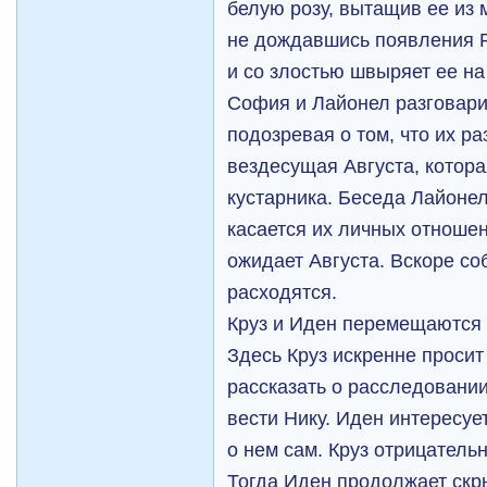
белую розу, вытащив ее из 
не дождавшись появления Р
и со злостью швыряет ее на
София и Лайонел разговари
подозревая о том, что их р
вездесущая Августа, котора
кустарника. Беседа Лайоне
касается их личных отношен
ожидает Августа. Вскоре с
расходятся.
Круз и Иден перемещаются 
Здесь Круз искренне просит
рассказать о расследовании
вести Нику. Иден интересуе
о нем сам. Круз отрицатель
Тогда Иден продолжает скр