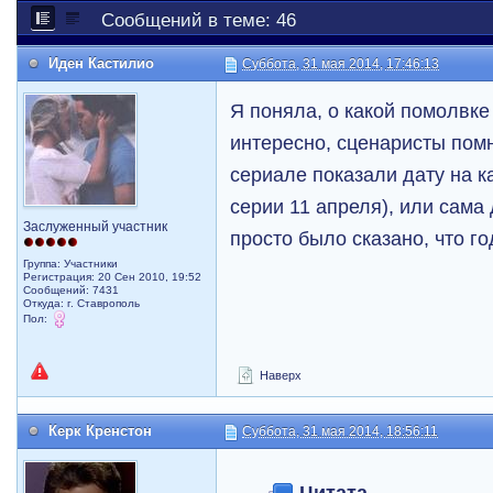
Сообщений в теме: 46
Иден Кастилио
Суббота, 31 мая 2014, 17:46:13
Я поняла, о какой помолвке
интересно, сценаристы помн
сериале показали дату на к
серии 11 апреля), или сама
Заслуженный участник
просто было сказано, что г
Группа: Участники
Регистрация: 20 Сен 2010, 19:52
Сообщений: 7431
Откуда: г. Ставрополь
Пол:
Наверх
Керк Кренстон
Суббота, 31 мая 2014, 18:56:11
Цитата