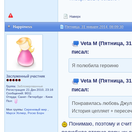
Наверх
Happiness
Пятница, 31 января 2014, 08:09:30
Veta M (Пятница, 31
писал:
Я полюбила героиню
Заслуженный участник
Veta M (Пятница, 31
Группа:
Заблокированные
писал:
Регистрация: 21 Дек 2010, 23:16
Сообщений: 9011
Откуда: Санкт- Петербург - Киев
Пол:
Понравилась любовь Джули
Мои группы:
Сиреневый мир
,
История цепляет + пересе
Марси Уолкер
,
Роско Борн
Понимаю, поэтому и счит