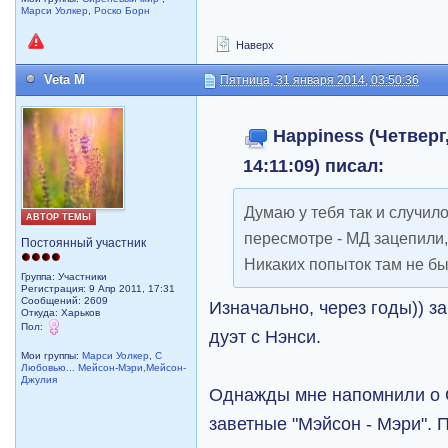
Марси Уолкер
,
Роско Борн
Наверх
Veta M
Пятница, 31 января 2014, 03:50:36
Happiness (Четверг,
14:11:09) писал:
Думаю у тебя так и случил
АВТОР ТЕМЫ
пересмотре - МД зацепили,
Постоянный участник
Никаких попыток там не бы
Группа: Участники
Регистрация: 9 Апр 2011, 17:31
Сообщений: 2609
Изначально, через годы)) з
Откуда: Харьков
Пол:
дуэт с Нэнси.
Мои группы:
Марси Уолкер
,
С
Любовью... Мейсон-Мэри,Мейсон-
Джулия
Однажды мне напомнили о С
заветные "Мэйсон - Мэри". 