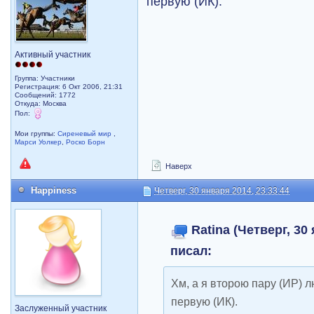
первую (ИК).
Активный участник
Группа: Участники
Регистрация: 6 Окт 2006, 21:31
Сообщений: 1772
Откуда: Москва
Пол:
Мои группы:
Сиреневый мир
,
Марси Уолкер
,
Роско Борн
Наверх
Happiness
Четверг, 30 января 2014, 23:33:44
Ratina (Четверг, 30
писал:
Хм, а я второю пару (ИР) 
первую (ИК).
Заслуженный участник