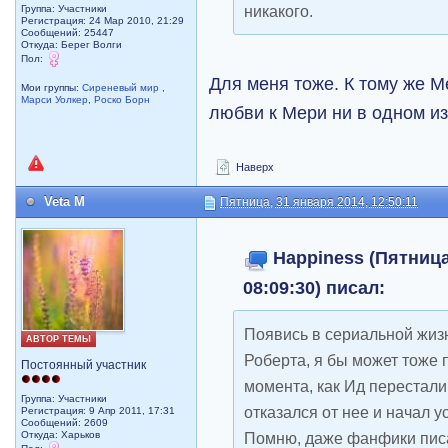
никакого.
Группа: Участники
Регистрация: 24 Мар 2010, 21:29
Сообщений: 25447
Откуда: Берег Волги
Пол:
Для меня тоже. К тому же М
Мои группы:
Сиреневый мир
,
Марси Уолкер
,
Роско Борн
любви к Мери ни в одном из
Наверх
Veta M
Пятница, 31 января 2014, 12:50:11
Happiness (Пятница
08:09:30) писал:
Появись в сериальной жизн
АВТОР ТЕМЫ
Роберта, я бы может тоже 
Постоянный участник
момента, как Ид перестали 
Группа: Участники
отказался от нее и начал у
Регистрация: 9 Апр 2011, 17:31
Сообщений: 2609
Помню, даже фанфики писал
Откуда: Харьков