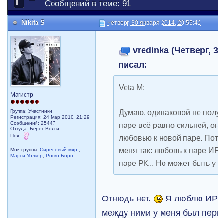
Сообщений в теме: 91
Nikita S
Четверг, 30 января 2014, 20:55:42
vredinka (Четверг, 
писал:
Veta M:
Магистр
Думаю, одинаковой не полу
Группа: Участники
Регистрация: 24 Мар 2010, 21:29
Сообщений: 25447
паре всё равно сильней, о
Откуда: Берег Волги
Пол:
любовью к новой паре. Пот
меня так: любовь к паре ИР
Мои группы:
Сиреневый мир
,
Марси Уолкер
,
Роско Борн
паре РК... Но может быть у
Отнюдь нет.
Я люблю ИР т
между ними у меня был пер