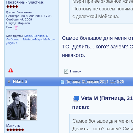
Мэри при ее экранной жизн
Постоянный участник
Поэтому не совсем понима
Группа: Участники
с дележкой Мейсона.
Регистрация: 9 Апр 2011, 17:31
Сообщений: 2609
Откуда: Харьков
Пол:
Мои группы:
Марси Уолкер
,
С
Самое большое для меня от
Любовью... Мейсон-Мэри,Мейсон-
Джулия
ТС. Делить... кого? зачем?
никакого.
Наверх
Nikita S
Пятница, 31 января 2014, 11:45:25
Veta M (Пятница, 31
писал:
Самое большое для меня о
Магистр
Делить... кого? зачем? См