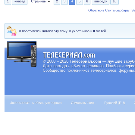
1
«назад
Страницы
2
3
4
5
6
вперед»
10
Обратно в Санта-Барбара | Sa
0
посетителей читают эту тему:
0
участников и
0
гостей
© 2000 – 2026
Телесериал.com — лучшие заруб
Даты выхода любимых сериалов.
Подборки сериа
Сообщество поклонников телесериалов: форумы, 
Использовать мобильную версию
Изменить стиль
Русский (RU)