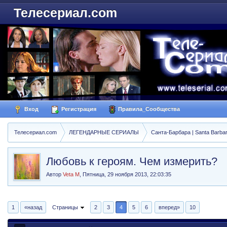
Телесериал.com
Вход
Регистрация
Правила_Сообщества
Телесериал.com
ЛЕГЕНДАРНЫЕ СЕРИАЛЫ
Санта-Барбара | Santa Barba
Любовь к героям. Чем измерить?
Автор
Veta M
,
Пятница, 29 ноября 2013, 22:03:35
1
«назад
Страницы
2
3
4
5
6
вперед»
10