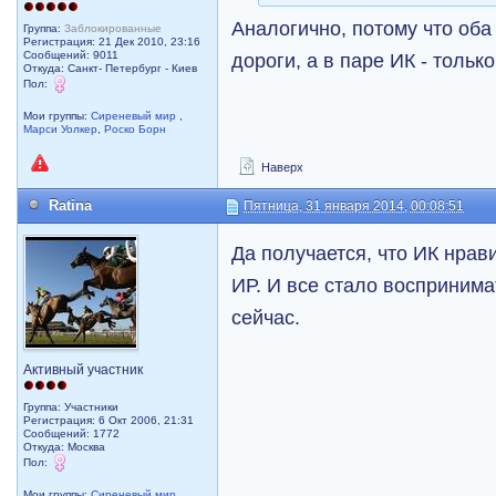
Аналогично, потому что оба
Группа:
Заблокированные
Регистрация: 21 Дек 2010, 23:16
дороги, а в паре ИК - только
Сообщений: 9011
Откуда: Санкт- Петербург - Киев
Пол:
Мои группы:
Сиреневый мир
,
Марси Уолкер
,
Роско Борн
Наверх
Ratina
Пятница, 31 января 2014, 00:08:51
Да получается, что ИК нрав
ИР. И все стало воспринима
сейчас.
Активный участник
Группа: Участники
Регистрация: 6 Окт 2006, 21:31
Сообщений: 1772
Откуда: Москва
Пол:
Мои группы:
Сиреневый мир
,