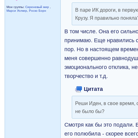
Мои группы:
Сиреневый мир
,
В паре ИК дороги, в перву
Марси Уолкер
,
Роско Борн
Крузу. Я правильно поняла
В том числе. Она его сильн
принимаю. Еще нравились с
пор. Но в настоящем време
меня совершенно равнодуш
эмоционального отклика, н
творчество и т.д.
Цитата
Реши Иден, в свое время, 
не было бы?
Смотря как бы это подали. 
его полюбила - скорее всег