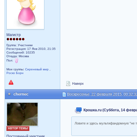
Магистр
Группа: Участники
Регистрация: 17 Янв 2010, 21:35
Сообщений: 10235
Откуда: Москва
Пол:
Мои группы:
Сиреневый мир
,
Роско Борн
Наверх
chernec
Воскресенье, 22 февраля 2015, 00:32:3
Крошка.ru (Суббота, 14 февра
Ловите и здесь мультифандомную "не 
АВТОР ТЕМЫ
Постоянный участник