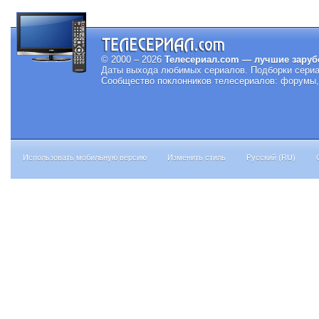
© 2000 – 2026
Телесериал.com — лучшие заруб
Даты выхода любимых сериалов.
Подборки сериа
Сообщество поклонников телесериалов: форумы, 
Использовать мобильную версию
Изменить стиль
Русский (RU)