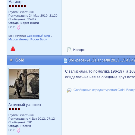
Магистр
Группа: Участники
Регистрация: 24 Мар 2010, 21:29
Сообщений: 25447
Откуда: Берег Волги
Пол:
Мои группы:
Сиреневый мир
,
Марси Уолкер
,
Роско Борн
Наверх
Gold
Воскресенье, 21 апреля 2013, 15:43:4
С записками, то помолвка 196-197, а 1
обиделась на нее за обедом,а Круз пото
Сообщение отредактировал Gold: Воскре
Активный участник
Группа: Участники
Регистрация: 4 Дек 2012, 07:12
Сообщений: 581
Откуда: Россия
Пол: