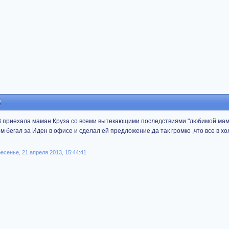
2
68 приехала маман Круза со всеми вытекающими последствиями "любимой мам
м бегал за Иден в офисе и сделал ей предложение,да так громко ,что все в х
сенье, 21 апреля 2013, 15:44:41