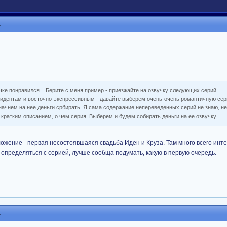
1
вучке понравился. Берите с меня пример - приезжайте на озвучку следующих серий.
зидентам и восточно-экспрессивным - давайте выберем очень-очень романтичную сер
нем на нее деньги србирать. Я сама содержание непереведенных серий не знаю, не
 кратким описанием, о чем серия. Выберем и будем собирать деньги на ее озвучку.
ожение - первая несостоявшаяся свадьба Иден и Круза. Там много всего инт
определяться с серией, лучше сообща подумать, какую в первую очередь.
1