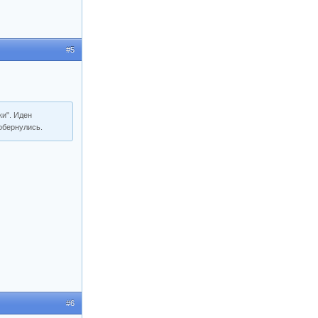
#5
и". Иден
 обернулись.
#6