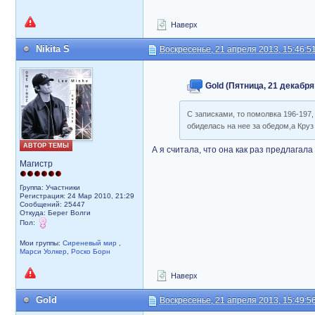
Наверх
Nikita S
Воскресенье, 21 апреля 2013, 15:46:5
Gold (Пятница, 21 декабря 
С записками, то помолвка 196-197
обиделась на нее за обедом,а Круз
АВТОР ТЕМЫ
А я считала, что она как раз предлагал
Магистр
Группа: Участники
Регистрация: 24 Мар 2010, 21:29
Сообщений: 25447
Откуда: Берег Волги
Пол:
Мои группы:
Сиреневый мир
,
Марси Уолкер
,
Роско Борн
Наверх
Gold
Воскресенье, 21 апреля 2013, 15:49:5