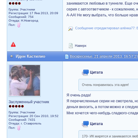
занимаются любовью в туннеле. Еще очен
серия с автоответчиком - к сожалению, 
Группа: Участники
Регистрация: 17 Янв 2013, 20:09
А-АА! Не могу выбрать, что больше нрави
Сообщений: 754
Откуда: Н.Новгород
Пол:
Сообщение отредактировал алёнка77: В
Наверх
Иден Кастилио
Воскресенье, 21 апреля 2013, 16:57:2
Цитата
Очень понравилась эта идея!
Я очень рада!
Я перечисленные серии не смотрела, но
Заслуженный участник
деньги вносить, а потом можно и следу
Группа: Участники
Мне хочется чего-нибудь сладкого-сладко
Регистрация: 20 Сен 2010, 19:52
Сообщений: 7431
Откуда: г. Ставрополь
Цитата
Пол:
170- ИК мирятся и занимаются люб