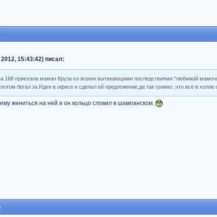
1
2012, 15:43:42) писал:
, а 168 приехала маман Круза со всеми вытекающими последствиями "любимой мамочк
 потом бегал за Иден в офисе и сделал ей предложение,да так громко ,что все в холле
а ему жениться на ней и он кольцо словил в шампанском.
6