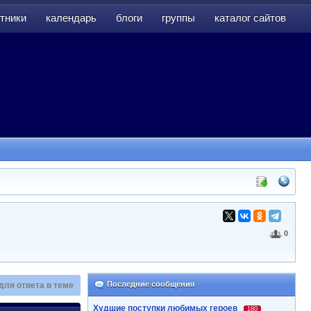
тники
календарь
блоги
группы
каталог сайтов
тники
календарь
блоги
группы
каталог сайтов
0
Последние сообщения
для ответа в теме
Худшие поступки любимых героев
180