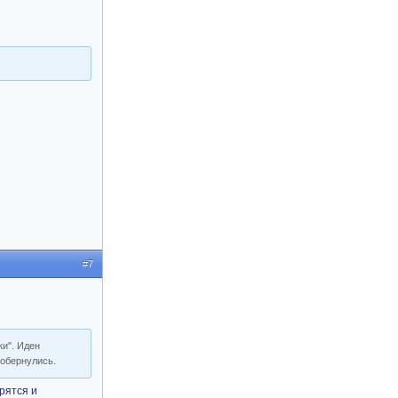
#7
и". Иден
 обернулись.
рятся и