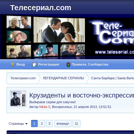
Телесериал.com
Вход
Регистрация
Правила_Сообщества
Телесериал.com
ЛЕГЕНДАРНЫЕ СЕРИАЛЫ
Санта-Барбара | Santa Barb
Крузиденты и восточно-экспре
Выбираем серию для озвучки!
Автор
Nikita S
,
Воскресенье, 21 апреля 2013, 13:51:51
Страницы
1
2
3
вперед»
11