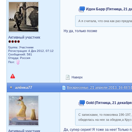
Иден Барр (Пятница, 21 де
А я считала, что она как раз пред
Ну да, только позже
Активный участник
Группа: Участники
Регистрация: 4 Дек 2012, 07:12
Сообщений: 581
Откуда: Россия
Пол:
Наверх
алёнка77
Воскресенье, 21 апреля 2013, 16:48:5
Gold (Пятница, 21 декабря 
С записками, то помолвка 196-197
обиделась на нее за обедом,а Круз
Да, супер серия! Я тоже за нее! Только
Активный участник