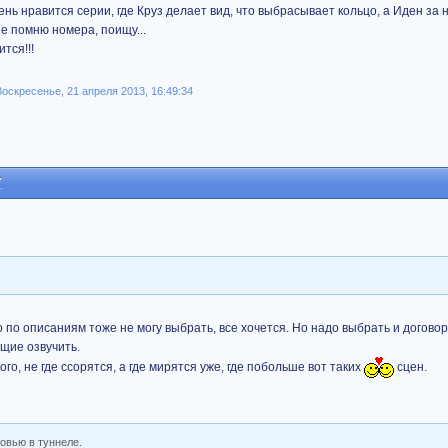
ь нравится серии, где Круз делает вид, что выбрасывает кольцо, а Иден за 
не помню номера, поищу...
тся!!!
оскресенье, 21 апреля 2013, 16:49:34
7
 по описаниям тоже не могу выбрать, все хочется. Но надо выбрать и договор
ющие озвучить.
го, не где ссорятся, а где мирятся уже, где побольше вот таких
сцен.
овью в туннеле.