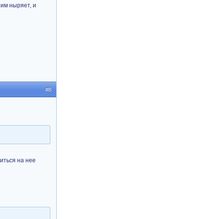
ним ныряет, и
#8
иться на нее