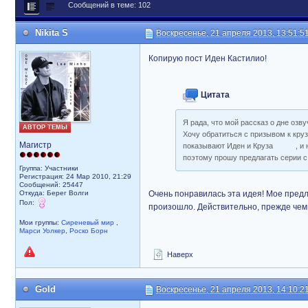
Сообщений в теме: 102
Nikita S
Воскресенье, 21 апреля 2013, 13:51:5
Копирую пост Иден Кастилио!
Цитата
Я рада, что мой рассказ о дне оз
АВТОР ТЕМЫ
Хочу обратиться с призывом к кру
Магистр
показывают Иден и Круза , и нач
поэтому прошу предлагать серии с
Группа: Участники
Регистрация: 24 Мар 2010, 21:29
Сообщений: 25447
Откуда: Берег Волги
Очень понравилась эта идея! Мое предл
Пол:
произошло. Действительно, прежде чем 
Мои группы:
Сиреневый мир
,
Марси Уолкер
,
Роско Борн
Наверх
Gold
Воскресенье, 21 апреля 2013, 14:10:2