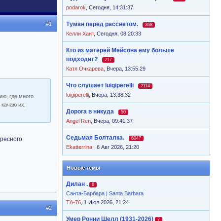
podarok
,
Сегодня, 14:31:37
#1
Туман перед рассветом.
368
Келли Хант
,
Сегодня, 08:20:33
Кто из матерей Мейсона ему больше
подходит?
217
Катя Очкарева
,
Вчера, 13:55:29
Что слушает luigiperelli
2114
luigiperelli
,
Вчера, 13:38:32
ию, где много
 качаю их,
Дорога в никуда
50
Angel Ren
,
Вчера, 09:41:37
Седьмая Болталка.
ересного
6047
Ekatterrina
,
6 Авг 2026, 21:20
Новые темы
Дилан .
6
Санта-Барбара | Santa Barbara
ТА-76
, 1 Июл 2026, 21:24
#2
Умер Ронни Шелл (1931-2026)
7