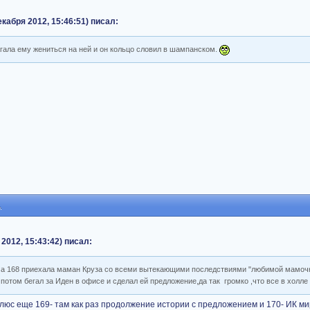
кабря 2012, 15:46:51) писал:
лагала ему жениться на ней и он кольцо словил в шампанском.
1
2012, 15:43:42) писал:
, а 168 приехала маман Круза со всеми вытекающими последствиями "любимой мамочк
 потом бегал за Иден в офисе и сделал ей предложение,да так громко ,что все в холле
 плюс еще 169- там как раз продолжение истории с предложением и 170- ИК ми