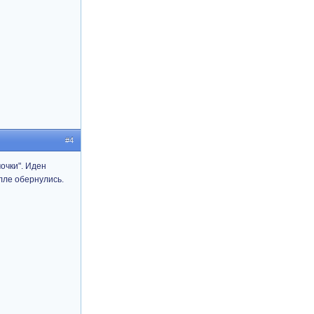
#4
очки". Иден
олле обернулись.