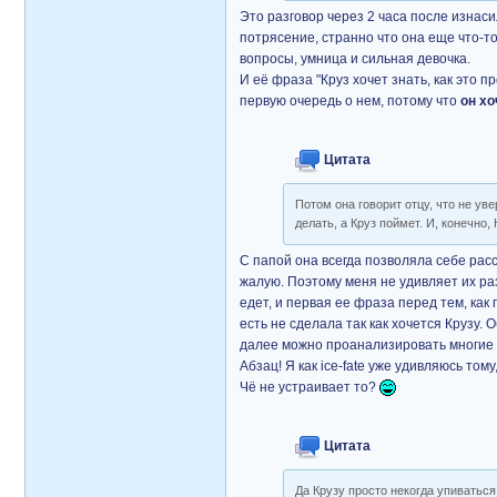
Это разговор через 2 часа после изнас
потрясение, странно что она еще что-то
вопросы, умница и сильная девочка.
И её фраза "Круз хочет знать, как это пр
первую очередь о нем, потому что
он хо
Цитата
Потом она говорит отцу, что не ув
делать, а Круз поймет. И, конечно,
С папой она всегда позволяла себе расс
жалую. Поэтому меня не удивляет их раз
едет, и первая ее фраза перед тем, как 
есть не сделала так как хочется Крузу. 
далее можно проанализировать многие 
Абзац! Я как ice-fate уже удивляюсь том
Чё не устраивает то?
Цитата
Да Крузу просто некогда упиваться