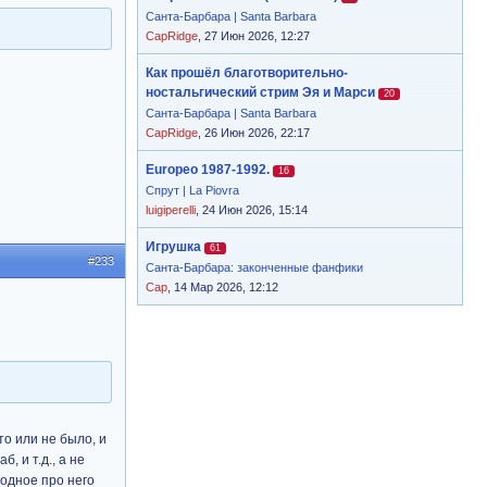
Санта-Барбара | Santa Barbara
CapRidge
, 27 Июн 2026, 12:27
Как прошёл благотворительно-
ностальгический стрим Эя и Марси
20
Санта-Барбара | Santa Barbara
CapRidge
, 26 Июн 2026, 22:17
Europeo 1987-1992.
16
Спрут | La Piovra
luigiperelli
, 24 Июн 2026, 15:14
Игрушка
61
#233
Санта-Барбара: законченные фанфики
Cap
, 14 Мар 2026, 12:12
то или не было, и
, и т.д., а не
годное про него