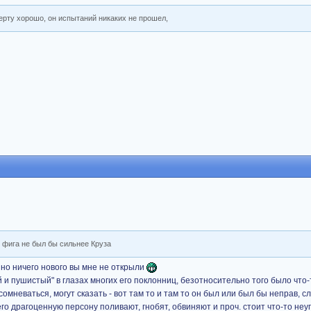
оберту хорошо, он испытаний никаких не прошел,
и фига не был бы сильнее Круза
, но ничего нового вы мне не открыли
й и пушистый" в глазах многих его поклонниц, безотносительно того было что-
мневаться, могут сказать - вот там то и там то он был или был бы неправ, слаб
его драгоценную персону поливают, гнобят, обвиняют и проч. стоит что-то неу