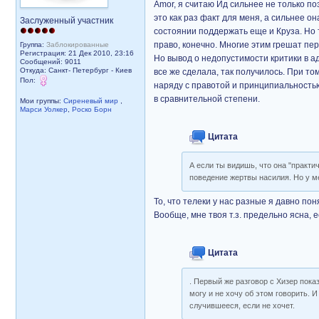
Amor, я считаю Ид сильнее не только по
это как раз факт для меня, а сильнее о
Заслуженный участник
состоянии поддержать еще и Круза. Но 
право, конечно. Многие этим грешат пе
Группа:
Заблокированные
Регистрация: 21 Дек 2010, 23:16
Но вывод о недопустимости критики в а
Сообщений: 9011
Откуда: Санкт- Петербург - Киев
все же сделала, так получилось. При то
Пол:
наряду с правотой и принципиальностью
в сравнительной степени.
Мои группы:
Сиреневый мир
,
Марси Уолкер
,
Роско Борн
Цитата
А если ты видишь, что она "практи
поведение жертвы насилия. Но у м
То, что телеки у нас разные я давно по
Вообще, мне твоя т.з. предельно ясна, 
Цитата
. Первый же разговор с Хизер показ
могу и не хочу об этом говорить. И
случившееся, если не хочет.