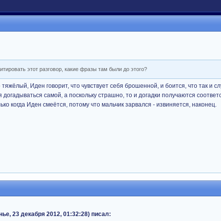
итировать этот разговор, какие фразы там были до этого?
яжёлый, Иден говорит, что чувствует себя брошенной, и боится, что так и слу
я догадываться самой, а поскольку страшно, то и догадки получаются соответ
ько когда Иден смеётся, потому что мальчик зарвался - извиняется, наконец.
е, 23 декабря 2012, 01:32:28) писал: