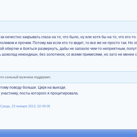
так нечестно закрывать глаза на то, что было, ну или хотя бы на то, что кто-то
ливом и прочим. Потому как если кто-то видит, то все же не просто так. Но э
вой обертке и бояться развернуть, дабы не запахло чем-то неприятным, попутн
ь шоколад некондишн, без золотинок, со всеми примесями, но зато не менее 
 что сильный мужчина поддержит.
этому поводу больше. Цирк на выезде.
 участнику, посты которого я процитировала.
реда, 23 января 2013, 02:49:06