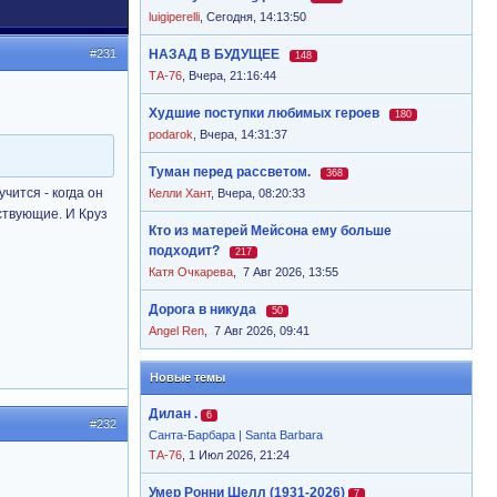
luigiperelli
,
Сегодня, 14:13:50
#231
НАЗАД В БУДУЩЕЕ
148
ТА-76
,
Вчера, 21:16:44
Худшие поступки любимых героев
180
podarok
,
Вчера, 14:31:37
Туман перед рассветом.
368
чится - когда он
Келли Хант
,
Вчера, 08:20:33
ствующие. И Круз
Кто из матерей Мейсона ему больше
подходит?
217
Катя Очкарева
,
7 Авг 2026, 13:55
Дорога в никуда
50
Angel Ren
,
7 Авг 2026, 09:41
Новые темы
Дилан .
6
#232
Санта-Барбара | Santa Barbara
ТА-76
, 1 Июл 2026, 21:24
Умер Ронни Шелл (1931-2026)
7