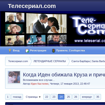
Телесериал.com
Вход
Регистрация
Правила_Сообщества
Телесериал.com
ЛЕГЕНДАРНЫЕ СЕРИАЛЫ
Санта-Барбара | Santa Barb
Когда Иден обижала Круза и прич
Вспоминаем все случаи…
Автор
Иден Кастилио
,
Четверг, 17 января 2013, 22:48:47
1
«назад
Страницы
22
23
24
25
26
вперед»
35