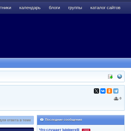
тники
календарь
блоги
группы
каталог сайтов
тники
календарь
блоги
группы
каталог сайтов
0
Последние сообщения
для ответа в теме
Что слушает luigiperelli
2116