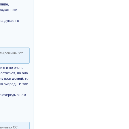
ояние,
 задает эти
она думает в
 ты решишь, что
и я и не очень
остаться, но она
рнуться домой
, то
ую очередь. И так
ю очередь о нем.
канчивая СС,