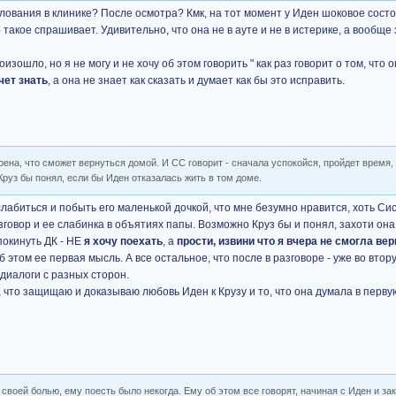
илования в клинике? После осмотра? Кмк, на тот момент у Иден шоковое сост
 такое спрашивает. Удивительно, что она не в ауте и не в истерике, а вообще
оизошло, но я не могу и не хочу об этом говорить " как раз говорит о том, что 
чет знать
, а она не знает как сказать и думает как бы это исправить.
ерена, что сможет вернуться домой. И СС говорит - сначала успокойся, пройдет время,
 Круз бы понял, если бы Иден отказалась жить в том доме.
лабиться и побыть его маленькой дочкой, что мне безумно нравится, хоть Сис
говор и ее слабинка в объятиях папы. Возможно Круз бы и понял, захоти она 
покинуть ДК - НЕ
я хочу поехать
, а
прости, извини что я вчера не смогла ве
Об этом ее первая мысль. А все остальное, что после в разговоре - уже во втор
диалоги с разных сторон.
у, что защищаю и доказываю любовь Иден к Крузу и то, что она думала в перву
 своей болью, ему поесть было некогда. Ему об этом все говорят, начиная с Иден и за