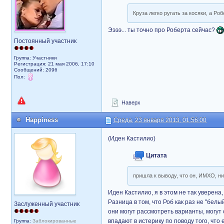
Круза легко ругать за косяки, а Р
Ээээ... ты точно про Роберта сейчас?
Постоянный участник
Группа: Участники
Регистрация: 21 мая 2006, 17:10
Сообщений: 2096
Пол:
Наверх
Happiness
Среда, 23 января 2013, 01:56:00
(Иден Кастилио)
Цитата
пришла к выводу, что он, ИМХО, н
Иден Кастилио, я в этом не так уверена
Разница в том, что Роб как раз не "белы
Заслуженный участник
они могут рассмотреть варианты, могут со
впадают в истерику по поводу того, что 
Группа:
Заблокированные