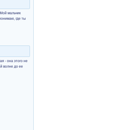
. Мой мальчик
понимаю, где ты
я - она этого не
ей волне до ее