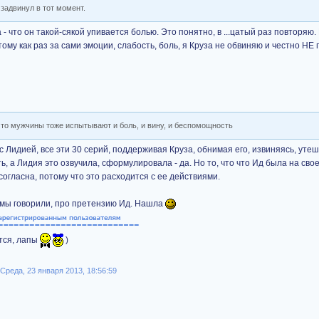
задвинул в тот момент.
 - что он такой-сякой упивается болью. Это понятно, в ...цатый раз повторяю
ому как раз за сами эмоции, слабость, боль, я Круза не обвиняю и честно НЕ 
 что мужчины тоже испытывают и боль, и вину, и беспомощность
с Лидией, все эти 30 серий, поддерживая Круза, обнимая его, извиняясь, утеша
 а Лидия это озвучила, сформулировала - да. Но то, что что Ид была на сво
согласна, потому что это расходится с ее действиями.
м мы говорили, про претензию Ид. Нашла
ятся, лапы
)
реда, 23 января 2013, 18:56:59