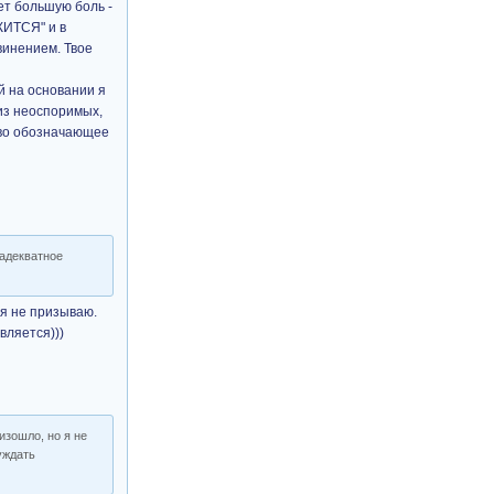
ает большую боль -
ЖИТСЯ" и в
винением. Твое
й на основании я
 из неоспоримых,
ство обозначающее
еадекватное
ся не призываю.
вляется)))
изошло, но я не
суждать