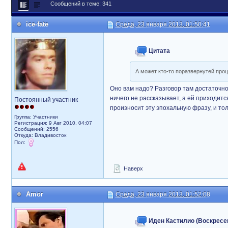
Сообщений в теме: 341
ice-fate
Среда, 23 января 2013, 01:50:41
Цитата
А может кто-то поразвернутей проц
Оно вам надо? Разговор там достаточно т
ничего не рассказывает, а ей приходитс
Постоянный участник
произносит эту эпохальную фразу, и тол
Группа: Участники
Регистрация: 9 Авг 2010, 04:07
Сообщений: 2556
Откуда: Владивосток
Пол:
Наверх
Amor
Среда, 23 января 2013, 01:52:08
Иден Кастилио (Воскресень