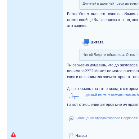
Джулией и даже Кейт свои шуточки 
Верю. Уж в этом я его точно не обвиняла
может вообще бы в неадекват впал, поэт
это видишь.
Цитата
Что ей Лидия и объяснила. О том,
Ты серьезно думаешь, что до разговора 
понимала???? Может не могла высказать,
слов и не понимала элементарного - не 
Да, вот ссылка на тот эпизод, о которо
( а вот отношения актеров мне оч нрав
Сообщение отредактировал Happiness: С
Наверх