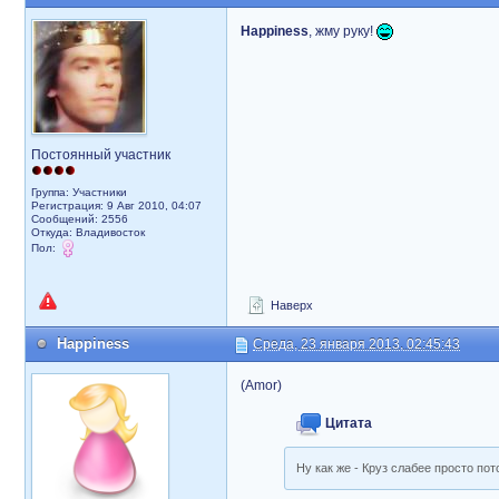
Happiness
, жму руку!
Постоянный участник
Группа: Участники
Регистрация: 9 Авг 2010, 04:07
Сообщений: 2556
Откуда: Владивосток
Пол:
Наверх
Happiness
Среда, 23 января 2013, 02:45:43
(Amor)
Цитата
Ну как же - Круз слабее просто по