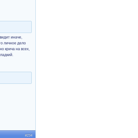
 видит иначе,
то личное дело
о крича на всех,
сладкий.
#234