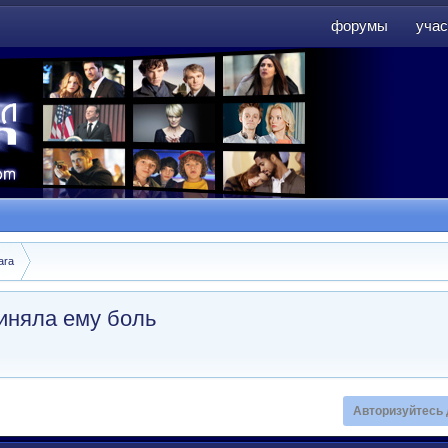
форумы
учас
форумы
учас
ara
иняла ему боль
Авторизуйтесь 