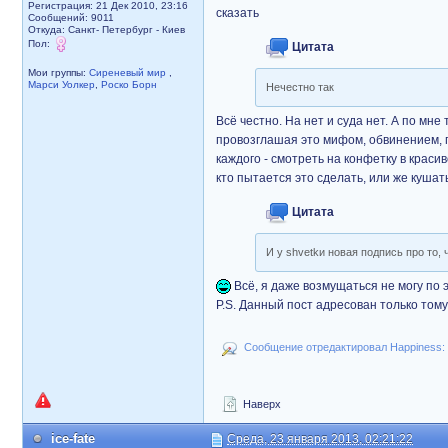
Регистрация: 21 Дек 2010, 23:16
сказать
Сообщений: 9011
Откуда: Санкт- Петербург - Киев
Пол:
Цитата
Мои группы:
Сиреневый мир
,
Марси Уолкер
,
Роско Борн
Нечестно так
Всё честно. На нет и суда нет. А по мне 
провозглашая это мифом, обвинением, по
каждого - смотреть на конфетку в краси
кто пытается это сделать, или же кушат
Цитата
И у shvetkи новая подпись про то,
Всё, я даже возмущаться не могу по 
P.S. Данный пост адресован только тому
Сообщение отредактировал Happiness: С
Наверх
ice-fate
Среда, 23 января 2013, 02:21:22