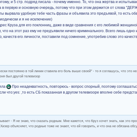
этому, и 5 стр. подряд писала - почему именно. То, что она жертва и испытыв
на в первую и основную очередь, потому что при этом держится от слова "ДЕР
ты вырвала удобную тебе часть фразы и объявила это предъявой, то есть об
риодически и я не исключение)
дрес Круза для его поклонниц, даже в виде сравнения с его любимой женщино
м, что на этот раз ему не предъявили ничего криминального. Всего лишь одно
, качеств его личности, поставили под сомнение, употребив слово это каче
чески постоянно в той линии ставила его боль выше своей" - то я соглашусь, что это н
еня был другой телевизор
няла
Про неадекватность, повторюсь - вопрос спорный, поэтому соглашать
если что:yes: ,то есть СБ показанная в другом телевизоре вполне себе предста
ывает - Я не знаю, что сказать родным. Мне кажется, что Круз хочет знать, как это про
 Хизер объясняет, что родные тоже не знают, что ей говорить, и что она не обязана об