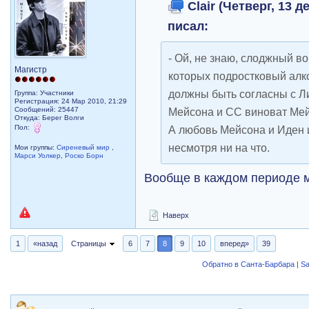
Clair (Четверг, 13 д
писал:
- Ой, не знаю, слоджный во
Магистр
которых подростковый алко
должны быть согласны с Л
Группа: Участники
Регистрация: 24 Мар 2010, 21:29
Сообщений: 25447
Мейсона и СС виноват Мей
Откуда: Берег Волги
Пол:
А любовь Мейсона и Иден и
несмотря ни на что.
Мои группы:
Сиреневый мир
,
Марси Уолкер
,
Роско Борн
Вообще в каждом периоде 
Наверх
1
«назад
Страницы
6
7
8
9
10
вперед»
39
Обратно в Санта-Барбара | Sa