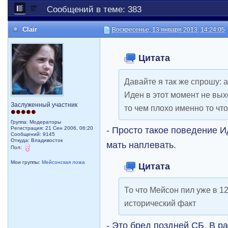
Сообщений в теме: 383
Clair
Воскресенье, 13 января 2013, 14:24:05
Цитата
Давайте я так же спрошу: 
Иден в этот момент не вых
Заслуженный участник
то чем плохо именно то чт
Группа: Модераторы
- Просто такое поведение Ид
Регистрация: 21 Сен 2006, 06:20
Сообщений: 9145
Откуда: Владивосток
мать наплевать.
Пол:
Мои группы:
Мейсонская ложа
Цитата
То что Мейсон пил уже в 12
исторический факт
- Это бред поздней СБ. В р