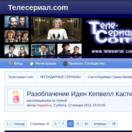
Телесериал.com
Вход
Регистрация
Правила_Сообщества
Телесериал.com
ЛЕГЕНДАРНЫЕ СЕРИАЛЫ
Санта-Барбара | Santa Barba
Разоблачение Иден Кепвелл Каст
расплющивалка по полной
Автор
Happiness
,
Суббота, 12 января 2013, 23:52:04
1
«назад
Страницы
6
7
8
9
10
вперед»
39