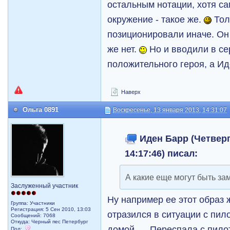
остальным нотации, хотя са
окружение - такое же.
Толь
позиционировали иначе. Он 
же нет.
Но и вводили в се
положительного героя, а Ид
Наверх
Ольга 0891
Воскресенье, 13 января 2013, 14:31:07
Иден Барр (Четверг,
14:17:46) писал:
А какие еще могут быть за
Заслуженный участник
Ну например ее этот образ 
Группа: Участники
Регистрация: 5 Сен 2010, 13:03
отразился в ситуации с пил
Сообщений: 7068
Откуда: Черный пес Петербург
домой..... Переспала с пило
Пол: