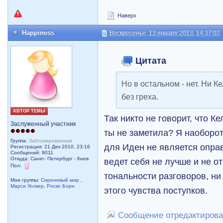
Наверх
Happiness
Воскресенье, 13 января 2013, 14:37:02
Цитата
Но в остальном - нет. Ни К
без греха.
АВТОР ТЕМЫ
Так никто не говорит, что К
Заслуженный участник
ты не заметила? Я наоборот
Группа:
Заблокированные
для Иден не является оправ
Регистрация: 21 Дек 2010, 23:16
Сообщений: 9011
Откуда: Санкт- Петербург - Киев
ведет себя не лучше и не о
Пол:
тональности разговоров, ни
Мои группы:
Сиреневый мир
,
Марси Уолкер
,
Роско Борн
этого чувства поступков.
Сообщение отредактировал