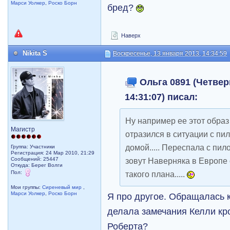
Марси Уолкер
,
Роско Борн
бред?
Наверх
Nikita S
Воскресенье, 13 января 2013, 14:34:59
Ольга 0891 (Четверг
14:31:07) писал:
Ну например ее этот образ
Магистр
отразился в ситуации с пи
домой..... Переспала с пил
Группа: Участники
Регистрация: 24 Мар 2010, 21:29
Сообщений: 25447
зовут Наверняка в Европе 
Откуда: Берег Волги
Пол:
такого плана.....
Мои группы:
Сиреневый мир
,
Марси Уолкер
,
Роско Борн
Я про другое. Обращалась 
делала замечания Келли кро
Роберта?