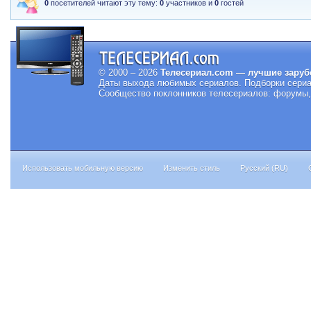
0
посетителей читают эту тему:
0
участников и
0
гостей
© 2000 – 2026
Телесериал.com — лучшие заруб
Даты выхода любимых сериалов.
Подборки сериа
Сообщество поклонников телесериалов: форумы, 
Использовать мобильную версию
Изменить стиль
Русский (RU)