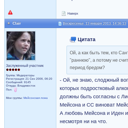
Наверх
Clair
Воскресенье, 13 января 2013, 14:36:13
Цитата
Ой, а как быть тем, кто Са
"раннюю", а потому не счи
Заслуженный участник
период бредом?
Группа: Модераторы
- Ой, не знаю, слоджный во
Регистрация: 21 Сен 2006, 06:20
Сообщений: 9145
Откуда: Владивосток
которых подростковый алко
Пол:
должны быть согласны с Ли
Мои группы:
Мейсонская ложа
Мейсона и СС виноват Мейс
А любовь Мейсона и Иден и
несмотря ни на что.