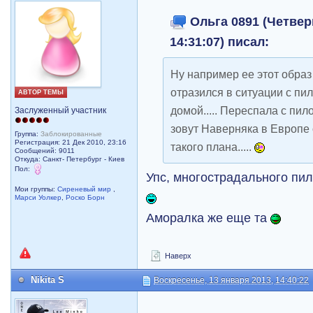
Ольга 0891 (Четверг
14:31:07) писал:
Ну например ее этот образ
отразился в ситуации с пи
АВТОР ТЕМЫ
домой..... Переспала с пил
Заслуженный участник
зовут Наверняка в Европе 
Группа:
Заблокированные
Регистрация: 21 Дек 2010, 23:16
такого плана.....
Сообщений: 9011
Откуда: Санкт- Петербург - Киев
Пол:
Упс, многострадального пил
Мои группы:
Сиреневый мир
,
Марси Уолкер
,
Роско Борн
Аморалка же еще та
Наверх
Nikita S
Воскресенье, 13 января 2013, 14:40:22