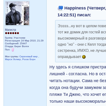
Happiness (Четверг,
14:22:51) писал:
Эээээ...ну вот в целом пов
Магистр
тот же домик для гостей вс
высокомерный в разговорах
Группа: Участники
Регистрация: 24 Мар 2010, 21:29
Сообщений: 25447
одно "но" - они с Келл тогд
Откуда: Берег Волги
Пол:
сестренка, ИМХО, не лучше
оправдывает
Мои группы:
Сиреневый мир
,
Марси Уолкер
,
Роско Борн
Ну здесь я слишком пристр
лишней - согласна. Но в ост
читать нотации. Сама не без
когда она будучи замужем 
пляже Ти Джею, что хочет ег
только наши высокоморальн