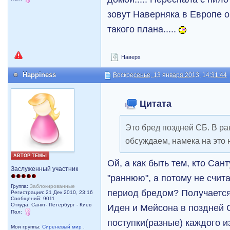
зовут Наверняка в Европе о
такого плана.....
Наверх
Happiness
Воскресенье, 13 января 2013, 14:31:44
Цитата
Это бред поздней СБ. В ра
обсуждаем, намека на это н
АВТОР ТЕМЫ
Ой, а как быть тем, кто Сан
Заслуженный участник
"раннюю", а потому не счит
Группа:
Заблокированные
период бредом? Получается
Регистрация: 21 Дек 2010, 23:16
Сообщений: 9011
Откуда: Санкт- Петербург - Киев
Иден и Мейсона в поздней С
Пол:
поступки(разные) каждого из
Мои группы:
Сиреневый мир
,