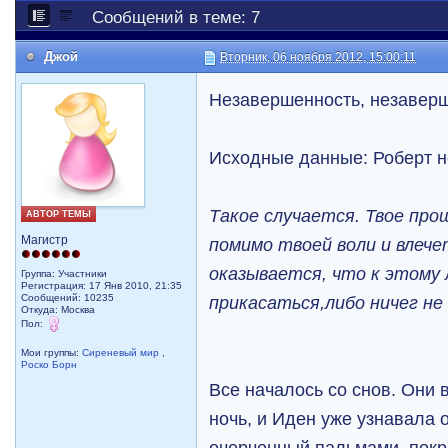
Сообщений в теме: 7
Джой
Вторник, 06 ноября 2012, 15:00:11
Незавершенность, незавер
Исходные данные: Роберт н
Такое случается. Твое про
АВТОР ТЕМЫ
Магистр
помимо твоей воли и влече
оказывается, что к этому 
Группа: Участники
Регистрация: 17 Янв 2010, 21:35
Сообщений: 10235
прикасаться,либо ничег не
Откуда: Москва
Пол:
Мои группы:
Сиреневый мир
,
Роско Борн
Все началось со снов. Они
ночь, и Иден уже узнавала 
очерченный пальмами, пок