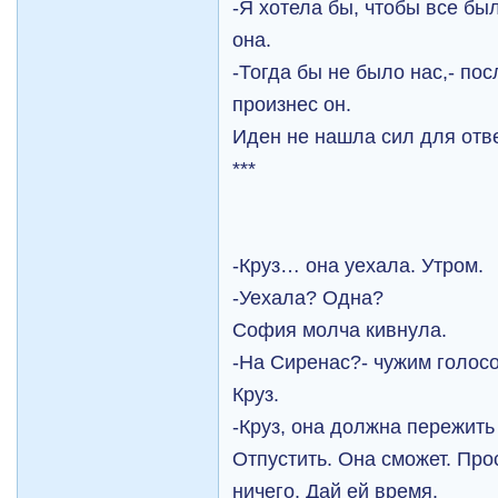
-Я хотела бы, чтобы все бы
она.
-Тогда бы не было нас,- по
произнес он.
Иден не нашла сил для отве
***
-Круз… она уехала. Утром.
-Уехала? Одна?
София молча кивнула.
-На Сиренас?- чужим голосо
Круз.
-Круз, она должна пережить
Отпустить. Она сможет. Про
ничего. Дай ей время.