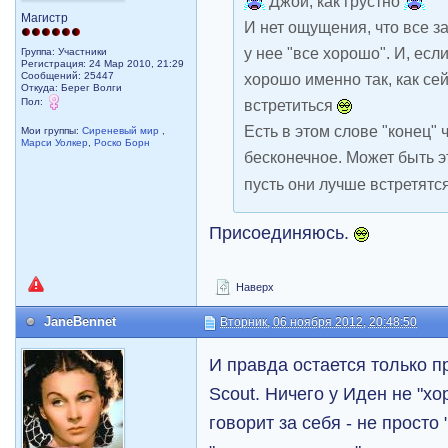
Джой, как грустно
Магистр
И нет ощущения, что все з
у нее "все хорошо". И, если
Группа: Участники
Регистрация: 24 Мар 2010, 21:29
Сообщений: 25447
хорошо именно так, как сей
Откуда: Берег Волги
Пол:
встретиться
Есть в этом слове "конец" 
Мои группы:
Сиреневый мир
,
Марси Уолкер
,
Роско Борн
бесконечное. Может быть 
пусть они лучше встретятся
Присоединяюсь.
Наверх
JaneBennet
Вторник, 06 ноября 2012, 20:48:50
И правда остается только п
Scout. Ничего у Иден не "хо
говорит за себя - не просто