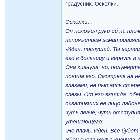
градусник. Осколки.
Осколки…
Он положил руки ей на пле
напряжением всматриваясь 
-Иден, послушай. Ты вернеш
его в больницу и вернусь в
Она кивнула, но, полумертв
поняла его. Смотрела на 
глазами, не пытаясь стер
слезы. От его взгляда -об
охвативших ее лицо ладоне
чуть легче; чуть отступил
утешающего:
-Не плачь, Иден. Все буде
Иден снова молча кивнула, 