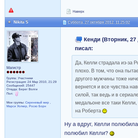
Наверх
Nikita S
Суббота, 27 октября 2012, 11:25:02
Кенди (Вторник, 27 
писал:
Да, Келли страдала из-за Р
Магистр
плохо. В том, что она пыт
другого мужчины тоже ниче
Группа: Участники
Регистрация: 24 Мар 2010, 21:29
Сообщений: 25447
вернется и все чувства на
Откуда: Берег Волги
Пол:
силой, так ведь и в сериал
медальоне все таки Келли,
Мои группы:
Сиреневый мир
,
Марси Уолкер
,
Роско Борн
на Роберта
Ну а вдруг, Келли полюбила
полюбил Келли?