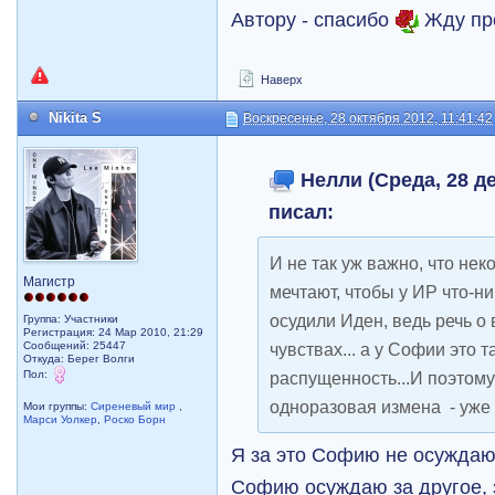
Автору - спасибо
Жду про
Наверх
Nikita S
Воскресенье, 28 октября 2012, 11:41:42
Нелли (Среда, 28 де
писал:
И не так уж важно, что не
Магистр
мечтают, чтобы у ИР что-ни
осудили Иден, ведь речь о
Группа: Участники
Регистрация: 24 Мар 2010, 21:29
Сообщений: 25447
чувствах... а у Софии это т
Откуда: Берег Волги
Пол:
распущенность...И поэтому
одноразовая измена - уже
Мои группы:
Сиреневый мир
,
Марси Уолкер
,
Роско Борн
Я за это Софию не осуждаю,
Софию осуждаю за другое, за