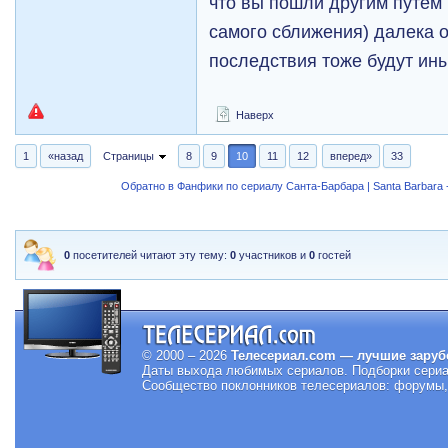
что вы пошли другим путем 
самого сближения) далека 
последствия тоже будут и
Наверх
1
«назад
Страницы
8
9
10
11
12
вперед»
33
Обратно в Фанфики по сериалу Санта-Барбара | Santa Barbara -
0
посетителей читают эту тему:
0
участников и
0
гостей
© 2000 – 2026
Телесериал.com — лучшие заруб
Даты выхода любимых сериалов.
Подборки сериа
Сообщество поклонников телесериалов: форумы, 