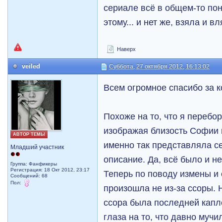
сериале всё в общем-то пон
этому... и нет же, взяла и 
Наверх
veiled
Суббота, 27 октября 2012, 16:13:02
Всем огромное спасибо за 
Похоже на то, что я перебо
изображая близость Софии и
АВТОР ТЕМЫ
именно так представляла се
Младший участник
описание. Да, всё было и н
Группа: Фанфикеры
Регистрация: 18 Окт 2012, 23:17
Теперь по поводу измены и 
Сообщений: 68
Пол:
произошла не из-за ссоры. 
ссора была последней капле
глаза на то, что давно мучи