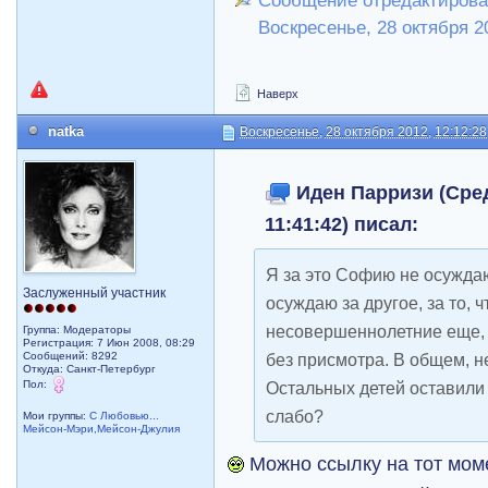
Сообщение отредактирова
Воскресенье, 28 октября 2
Наверх
natka
Воскресенье, 28 октября 2012, 12:12:28
Иден Парризи (Сред
11:41:42) писал:
Я за это Софию не осужда
Заслуженный участник
осуждаю за другое, за то, ч
несовершеннолетние еще, 
Группа: Модераторы
Регистрация: 7 Июн 2008, 08:29
Сообщений: 8292
без присмотра. В общем, н
Откуда: Санкт-Петербург
Пол:
Остальных детей оставили
слабо?
Мои группы:
С Любовью...
Мейсон-Мэри,Мейсон-Джулия
Можно ссылку на тот моме