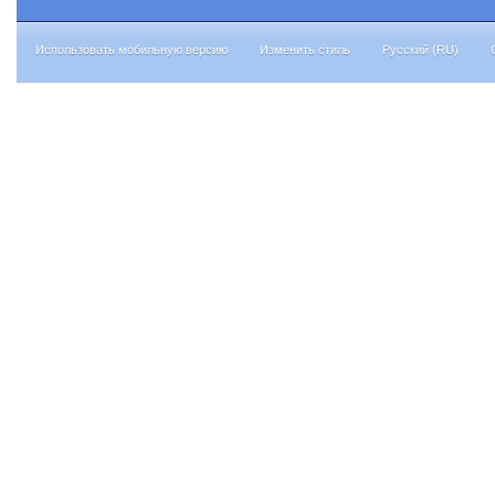
Использовать мобильную версию
Изменить стиль
Русский (RU)