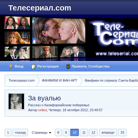
Телесериал.com
Вход
Регистрация
Правила_Сообщества
Телесериал.com
ФАНФИКИ И ФАН-АРТ
Фанфики по сериалу Санта-Барбара
За вуалью
Рассказ о Калифорнийском побережье
Автор
veiled
,
Четверг, 18 октября 2012, 23:49:57
1
«назад
Страницы
8
9
10
11
12
вперед»
33