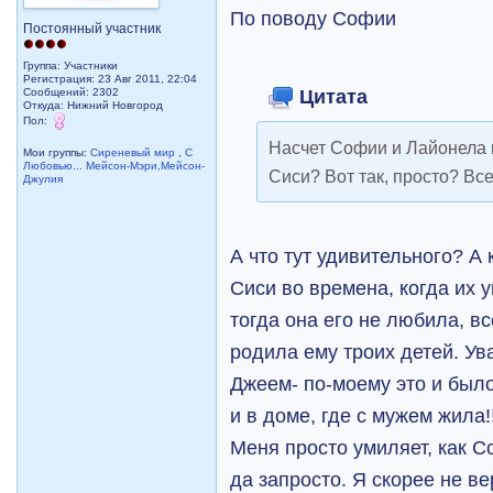
По поводу Софии
Постоянный участник
Группа: Участники
Регистрация: 23 Авг 2011, 22:04
Цитата
Сообщений: 2302
Откуда: Нижний Новгород
Пол:
Насчет Софии и Лайонела 
Мои группы:
Сиреневый мир
,
С
Любовью... Мейсон-Мэри,Мейсон-
Сиси? Вот так, просто? Вс
Джулия
А что тут удивительного? А
Сиси во времена, когда их у
тогда она его не любила, в
родила ему троих детей. Ув
Джеем- по-моему это и было
и в доме, где с мужем жила!!
Меня просто умиляет, как С
да запросто. Я скорее не в