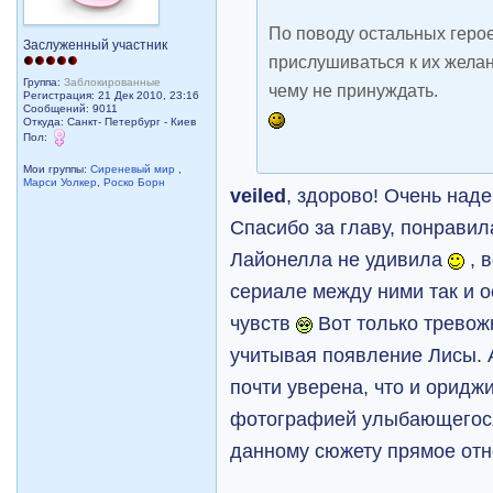
По поводу остальных геро
Заслуженный участник
прислушиваться к их желан
Группа:
Заблокированные
чему не принуждать.
Регистрация: 21 Дек 2010, 23:16
Сообщений: 9011
Откуда: Санкт- Петербург - Киев
Пол:
Мои группы:
Сиреневый мир
,
Марси Уолкер
,
Роско Борн
veiled
, здорово! Очень наде
Спасибо за главу, понрави
Лайонелла не удивила
, в
сериале между ними так и 
чувств
Вот только тревожн
учитывая появление Лисы. 
почти уверена, что и оридж
фотографией улыбающегося
данному сюжету прямое от