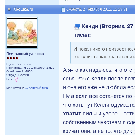
Крошка.ru
Суббота, 27 октября 2012, 12:29:31
Кенди (Вторник, 27 
писал:
И пока ничего неизвестно, 
Постоянный участник
отступит от канона относи
Группа: Участники
Регистрация: 27 Дек 2000, 13:27
А я-то как надеюсь, что отс
Сообщений: 4658
Откуда: Россия
себя Роб с Келли после воз
Пол:
и она его уже не любила ес
Мои группы:
Сиреневый мир
Ну а если всё останется по 
что хоть тут Келли одумается
хватит силы
и уверенности
собственным чувствам и сде
кричат они, а не то, что дик