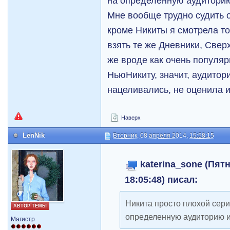
на определенную аудиторию 
Мне вообще трудно судить о
кроме Никиты я смотрела то
взять те же Дневники, Свер
же вроде как очень популяр
НьюНикиту, значит, аудитори
нацеливались, не оценила и
Наверх
LenNik
Вторник, 08 апреля 2014, 15:58:15
katerina_sone (Пятн
18:05:48) писал:
Никита просто плохой сери
АВТОР ТЕМЫ
определенную аудиторию и 
Магистр