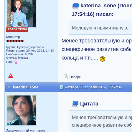
katerina_sone (Пон
17:54:16) писал:
Молодую и примитивную,
АВТОР ТЕМЫ
Магистр
Менее требовательную и о
Группа: Супермодераторы
специфичное развитие собы
Регистрация: 20 Фев 2002, 14:33
Сообщений: 40232
кольца и т.п.....
Откуда: Москва
Пол:
Наверх
katerina_sone
Четверг, 03 апреля 2014, 17:52:34
Цитата
Менее требовательную и 
специфичное развитие соб
Заслуженный участник