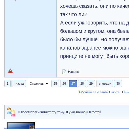
хочешь сказать, они по кач
так что ли?
А если уж говорить, что на 
большом и крутом, она была
было бы лучше. Но получае
каналов заранее можно запис
принципе не могут быть хо
Наверх
1
«назад
Страницы
25
26
27
28
29
вперед»
30
Обратно в Ее звали Никита | La 
0
посетителей читают эту тему:
0
участников и
0
гостей