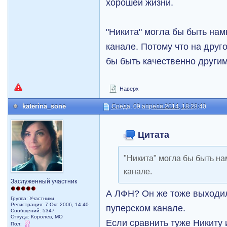
хорошей жизни.
"Никита" могла бы быть нам
канале. Потому что на друг
бы быть качественно другим
Наверх
katerina_sone
Среда, 09 апреля 2014, 18:28:40
Цитата
"Никита" могла бы быть на
канале.
Заслуженный участник
А ЛФН? Он же тоже выходил
Группа: Участники
Регистрация: 7 Окт 2006, 14:40
пуперском канале.
Сообщений: 5347
Откуда: Королев, МО
Если сравнить туже Никиту 
Пол: