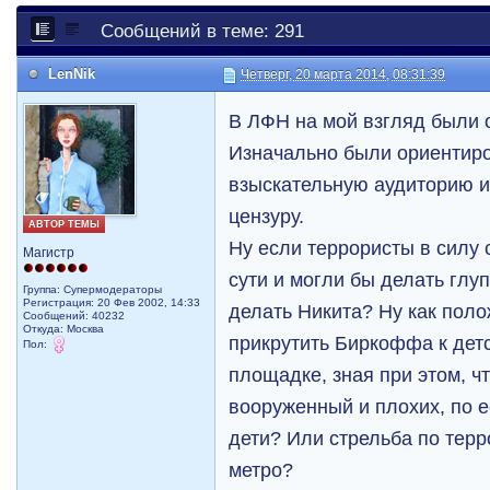
Сообщений в теме: 291
LenNik
Четверг, 20 марта 2014, 08:31:39
В ЛФН на мой взгляд были о
Изначально были ориентир
взыскательную аудиторию 
цензуру.
АВТОР ТЕМЫ
Ну если террористы в силу 
Магистр
сути и могли бы делать глуп
Группа: Супермодераторы
Регистрация: 20 Фев 2002, 14:33
делать Никита? Ну как пол
Сообщений: 40232
Откуда: Москва
прикрутить Биркоффа к дет
Пол:
площадке, зная при этом, чт
вооруженный и плохих, по 
дети? Или стрельба по тер
метро?