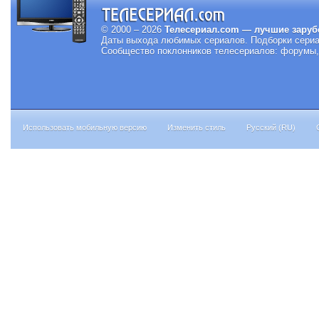
© 2000 – 2026
Телесериал.com — лучшие заруб
Даты выхода любимых сериалов.
Подборки сериа
Сообщество поклонников телесериалов: форумы, 
Использовать мобильную версию
Изменить стиль
Русский (RU)