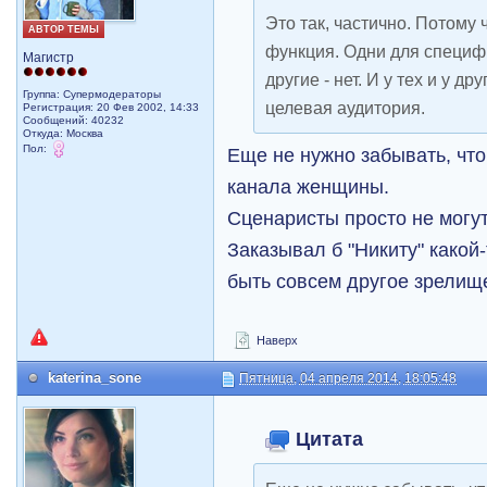
Это так, частично. Потому 
АВТОР ТЕМЫ
функция. Одни для специф
Магистр
другие - нет. И у тех и у д
Группа: Супермодераторы
целевая аудитория.
Регистрация: 20 Фев 2002, 14:33
Сообщений: 40232
Откуда: Москва
Пол:
Еще не нужно забывать, что
канала женщины.
Сценаристы просто не могут
Заказывал б "Никиту" какой-
быть совсем другое зрелищ
Наверх
katerina_sone
Пятница, 04 апреля 2014, 18:05:48
Цитата