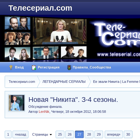
Телесериал.com
Вход
Регистрация
Правила_Сообщества
Телесериал.com
ЛЕГЕНДАРНЫЕ СЕРИАЛЫ
Ее звали Никита | La Femme N
Новая "Никита". З-4 сезоны.
Обсуждение финала.
Автор
LenNik
,
Четверг, 18 октября 2012, 18:06:58
1
«назад
Страницы
25
26
27
28
29
вперед»
30