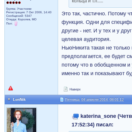
кольца и т.п.....
Группа: Участники
Это так, частично. Потому ч
Регистрация: 7 Окт 2006, 14:40
Сообщений: 5347
Откуда: Королев, МО
функция. Одни для специфи
Пол:
другие - нет. И у тех и у др
целевая аудитория.
НьюНикита такая не только п
предполагается, ее будет с
потому что в обобщенном и
именно так и показывают б
Наверх
LenNik
Пятница, 04 апреля 2014, 08:01:12
katerina_sone (Четв
17:52:34) писал: