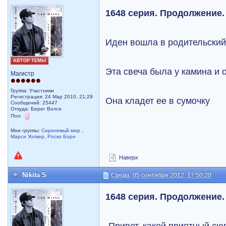
1648 серия. Продолжение.
Иден вошла в родительский 
АВТОР ТЕМЫ
Эта свеча была у камина и 
Магистр
Группа: Участники
Регистрация: 24 Мар 2010, 21:29
Она кладет ее в сумочку
Сообщений: 25447
Откуда: Берег Волги
Пол:
Мои группы:
Сиреневый мир
,
Марси Уолкер
,
Роско Борн
Наверх
Nikita S
Среда, 05 сентября 2012, 17:50:20
1648 серия. Продолжение.
-Привет, какой приятный сю