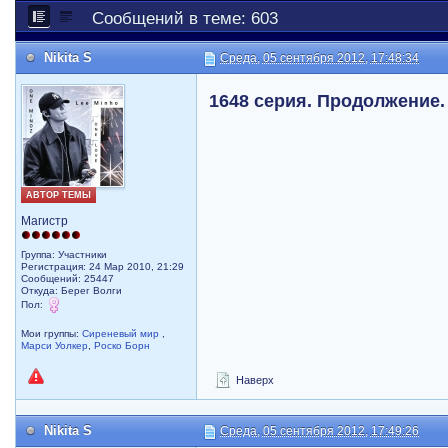
Сообщений в теме: 603
Nikita S
Среда, 05 сентября 2012, 17:48:34
1648 серия. Продолжение.
АВТОР ТЕМЫ
Магистр
Группа: Участники
Регистрация: 24 Мар 2010, 21:29
Сообщений: 25447
Откуда: Берег Волги
Пол:
Мои группы:
Сиреневый мир
,
Марси Уолкер
,
Роско Борн
Наверх
Nikita S
Среда, 05 сентября 2012, 17:49:26