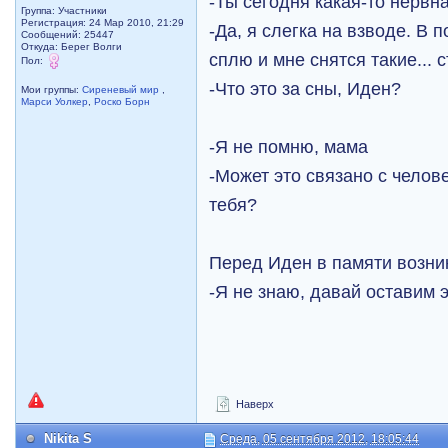
-Ты сегодня какая-то нервн
Группа: Участники
Регистрация: 24 Мар 2010, 21:29
-Да, я слегка на взводе. В
Сообщений: 25447
Откуда: Берег Волги
сплю и мне снятся такие... 
Пол:
-Что это за сны, Иден?
Мои группы:
Сиреневый мир
,
Марси Уолкер
,
Роско Борн
-Я не помню, мама
-Может это связано с челов
тебя?
Перед Иден в памяти возни
-Я не знаю, давай оставим 
Наверх
Nikita S
Среда, 05 сентября 2012, 18:05:44