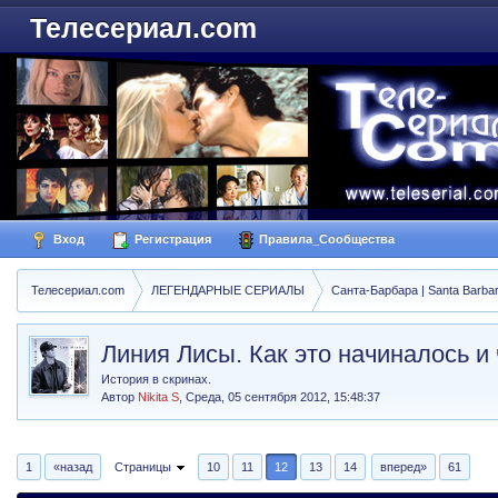
Телесериал.com
Вход
Регистрация
Правила_Сообщества
Телесериал.com
ЛЕГЕНДАРНЫЕ СЕРИАЛЫ
Санта-Барбара | Santa Barba
Линия Лисы. Как это начиналось и
История в скринах.
Автор
Nikita S
,
Среда, 05 сентября 2012, 15:48:37
1
«назад
Страницы
10
11
12
13
14
вперед»
61