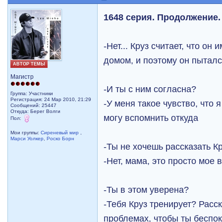
1648 серия. Продолжение.
-Нет... Круз считает, что он
домом, и поэтому он пыталс
АВТОР ТЕМЫ
Магистр
-И ты с ним согласна?
Группа: Участники
Регистрация: 24 Мар 2010, 21:29
-У меня такое чувство, что я
Сообщений: 25447
Откуда: Берег Волги
могу вспомнить откуда
Пол:
Мои группы:
Сиреневый мир
,
Марси Уолкер
,
Роско Борн
-Ты не хочешь рассказать К
-Нет, мама, это просто мое 
-Ты в этом уверена?
-Тебя Круз тренирует? Расс
проблемах, чтобы ты беспо