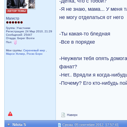
-Детка, что с тобой?
-Я не знаю, мама... У меня т
АВТОР ТЕМЫ
не могу отделаться от него
Магистр
Группа: Участники
Регистрация: 24 Мар 2010, 21:29
-Ты какая-то бледная
Сообщений: 25447
Откуда: Берег Волги
-Все в порядке
Пол:
Мои группы:
Сиреневый мир
,
Марси Уолкер
,
Роско Борн
-Неужели тебя опять домог
фанат?
-Нет.. Врядли я когда-нибу
-Почему? Его кто-нибудь п
Наверх
Nikita S
Среда, 05 сентября 2012, 17:57:41