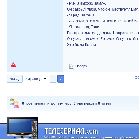
- Рик, я выхожу замуж.
Он закрыл глаза. Что он чувствует? Ему
- Я рад, за тебя.
- А я рада, что у меня появился такой бра
- Я тоже рад, Тони.
Рик проводил ее до дому. Направился к 
Он услышал смех. Ее смех. Он узнал бы 
Это была Келли.
Наверх
Об
«назад
Страницы
1
2
0
посетителей читают эту тему:
0
участников и
0
гостей
© 2000 – 2026
Телесериал.com — лучшие зарубежные и 