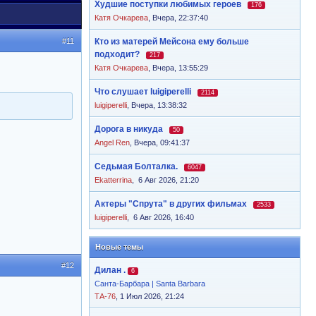
Худшие поступки любимых героев
176
Катя Очкарева
,
Вчера, 22:37:40
#11
Кто из матерей Мейсона ему больше
подходит?
217
Катя Очкарева
,
Вчера, 13:55:29
Что слушает luigiperelli
2114
luigiperelli
,
Вчера, 13:38:32
Дорога в никуда
50
Angel Ren
,
Вчера, 09:41:37
Седьмая Болталка.
6047
Ekatterrina
,
6 Авг 2026, 21:20
Актеры "Спрута" в других фильмах
2533
luigiperelli
,
6 Авг 2026, 16:40
Новые темы
#12
Дилан .
6
Санта-Барбара | Santa Barbara
ТА-76
, 1 Июл 2026, 21:24