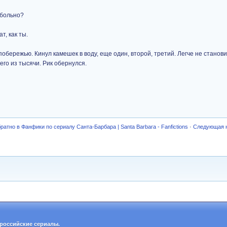
 больно?
т, как ты.
побережью. Кинул камешек в воду, еще один, второй, третий. Легче не станови
его из тысячи. Рик обернулся.
ратно в Фанфики по сериалу Санта-Барбара | Santa Barbara - Fanfictions
·
Следующая 
российские сериалы.