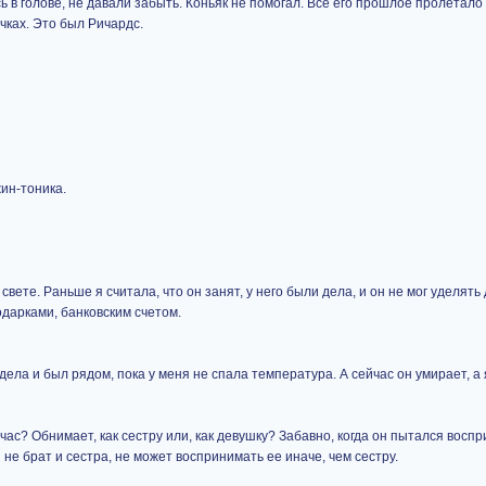
 в голове, не давали забыть. Коньяк не помогал. Все его прошлое пролетало 
очках. Это был Ричардс.
ин-тоника.
свете. Раньше я считала, что он занят, у него были дела, и он не мог уделять
одарками, банковским счетом.
 дела и был рядом, пока у меня не спала температура. А сейчас он умирает, а 
час? Обнимает, как сестру или, как девушку? Забавно, когда он пытался воспр
ни не брат и сестра, не может воспринимать ее иначе, чем сестру.