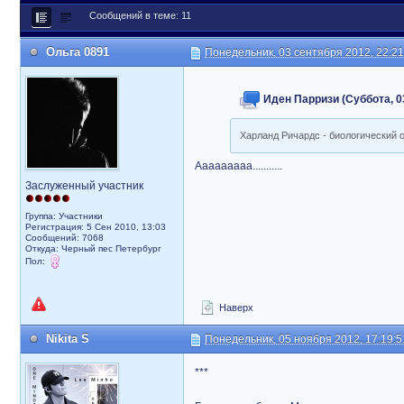
Сообщений в теме: 11
Ольга 0891
Понедельник, 03 сентября 2012, 22:21
Иден Парризи (Суббота, 03
Харланд Ричардс - биологический о
Ааааааааа...........
Заслуженный участник
Группа: Участники
Регистрация: 5 Сен 2010, 13:03
Сообщений: 7068
Откуда: Черный пес Петербург
Пол:
Наверх
Nikita S
Понедельник, 05 ноября 2012, 17:19:5
***