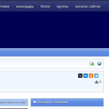
тники
календарь
блоги
группы
каталог сайтов
тники
календарь
блоги
группы
каталог сайтов
0
Последние сообщения
для ответа в теме