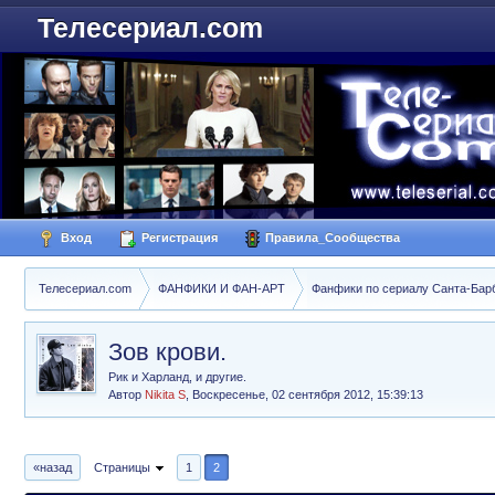
Телесериал.com
Вход
Регистрация
Правила_Сообщества
Телесериал.com
ФАНФИКИ И ФАН-АРТ
Фанфики по сериалу Санта-Барбар
Зов крови.
Рик и Харланд, и другие.
Автор
Nikita S
,
Воскресенье, 02 сентября 2012, 15:39:13
«назад
Страницы
1
2