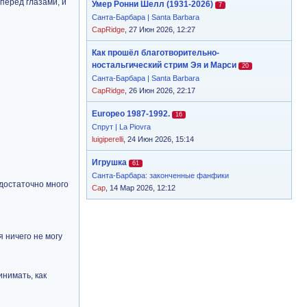
перед глазами, и
Умер Ронни Шелл (1931-2026)
7
Санта-Барбара | Santa Barbara
CapRidge
, 27 Июн 2026, 12:27
Как прошёл благотворительно-
ностальгический стрим Эя и Марси
20
Санта-Барбара | Santa Barbara
CapRidge
, 26 Июн 2026, 22:17
Europeo 1987-1992.
16
Спрут | La Piovra
luigiperelli
, 24 Июн 2026, 15:14
Игрушка
61
Санта-Барбара: законченные фанфики
 достаточно много
Cap
, 14 Мар 2026, 12:12
я ничего не могу
инимать, как