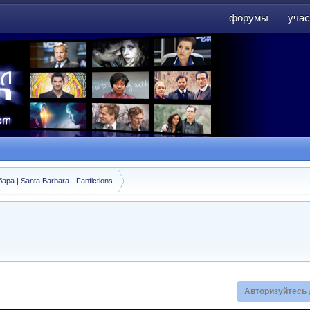
форумы
учас
форумы
учас
а | Santa Barbara - Fanfictions
Авторизуйтесь 