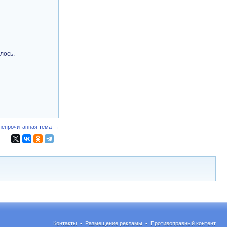
лось.
непрочитанная тема →
Контакты
•
Размещение рекламы
•
Противоправный контент