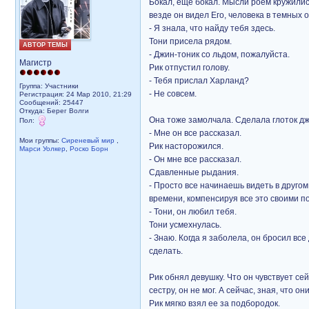
Бокал, еще бокал. Мысли роем кружились
везде он видел Его, человека в темных 
- Я знала, что найду тебя здесь.
Тони присела рядом.
АВТОР ТЕМЫ
- Джин-тоник со льдом, пожалуйста.
Магистр
Рик отпустил голову.
- Тебя прислал Харланд?
Группа: Участники
- Не совсем.
Регистрация: 24 Мар 2010, 21:29
Сообщений: 25447
Откуда: Берег Волги
Она тоже замолчала. Сделала глоток дж
Пол:
- Мне он все рассказал.
Мои группы:
Сиреневый мир
,
Рик насторожился.
Марси Уолкер
,
Роско Борн
- Он мне все рассказал.
Сдавленные рыдания.
- Просто все начинаешь видеть в другом 
времени, компенсируя все это своими п
- Тони, он любил тебя.
Тони усмехнулась.
- Знаю. Когда я заболела, он бросил все
сделать.
Рик обнял девушку. Что он чувствует сей
сестру, он не мог. А сейчас, зная, что о
Рик мягко взял ее за подбородок.