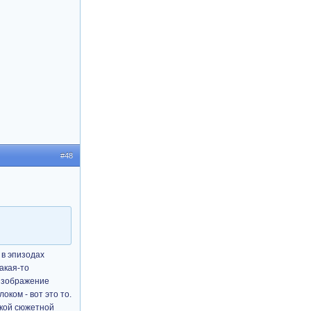
#48
 в эпизодах
акая-то
 изображение
оком - вот это то.
акой сюжетной