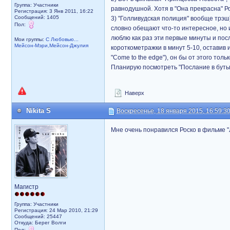
Группа: Участники
равнодушной. Хотя в "Она прекрасна" 
Регистрация: 3 Янв 2011, 16:22
Сообщений: 1405
3) "Голливудская полиция" вообще трэш
Пол:
словно обещают что-то интересное, но и
люблю как раз эти первые минуты и пос
Мои группы:
С Любовью...
Мейсон-Мэри,Мейсон-Джулия
короткометражки в минут 5-10, оставив 
"Come to the edge"), он бы от этого толь
Планирую посмотреть "Послание в бутыл
Наверх
Nikita S
Воскресенье, 18 января 2015, 16:59:3
Мне очень понравился Роско в фильме "Л
Магистр
Группа: Участники
Регистрация: 24 Мар 2010, 21:29
Сообщений: 25447
Откуда: Берег Волги
Пол: