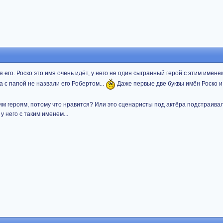
 его. Роско это имя очень идёт, у него не один сыгранный герой с этим имене
 с папой не назвали его Робертом...
Даже первые две буквы имён Роско и
им героям, потому что нравится? Или это сценаристы под актёра подстраива
у него с таким именем...