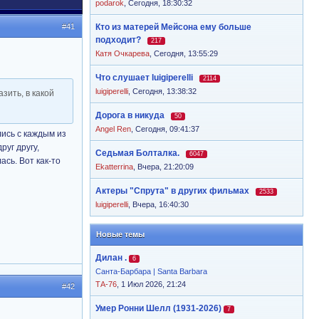
podarok
,
Сегодня, 18:30:32
#41
Кто из матерей Мейсона ему больше
подходит?
217
Катя Очкарева
,
Сегодня, 13:55:29
Что слушает luigiperelli
2114
luigiperelli
,
Сегодня, 13:38:32
зить, в какой
Дорога в никуда
50
Angel Ren
,
Сегодня, 09:41:37
лись с каждым из
руг другу,
Седьмая Болталка.
6047
ась. Вот как-то
Ekatterrina
,
Вчера, 21:20:09
Актеры "Спрута" в других фильмах
2533
luigiperelli
,
Вчера, 16:40:30
Новые темы
Дилан .
6
Санта-Барбара | Santa Barbara
ТА-76
, 1 Июл 2026, 21:24
#42
Умер Ронни Шелл (1931-2026)
7