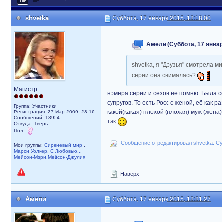
shvetka
Суббота, 17 января 2015, 12:18:00
Амели (Суббота, 17 январ
shvetka, я "Друзья" смотрела м
серии она снималась?
Магистр
номера серии и сезон не помню. Была с
супругов. То есть Росс с женой, её как р
Группа: Участники
какой(какая) плохой (плохая) муж (жена)
Регистрация: 27 Мар 2009, 23:16
Сообщений: 13954
так
Откуда: Тверь
Пол:
Сообщение отредактировал shvetka: Суб
Мои группы:
Сиреневый мир
,
Марси Уолкер
,
С Любовью...
Мейсон-Мэри,Мейсон-Джулия
Наверх
Амели
Суббота, 17 января 2015, 12:21:27