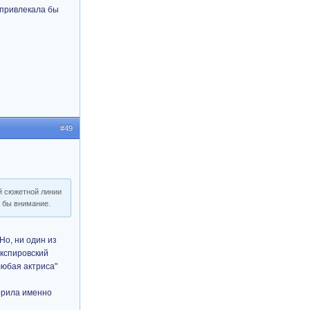
 привлекала бы
#49
й сюжетной линии
а бы внимание.
Но, ни один из
експировский
любая актриса"
орила именно