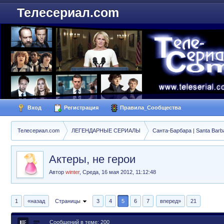
Телесериал.com
Вход
Регистрация
Правила_Сообщества
Телесериал.com
ЛЕГЕНДАРНЫЕ СЕРИАЛЫ
Санта-Барбара | Santa Barb
Актеры, не герои
Автор
winter
,
Среда, 16 мая 2012, 11:12:48
1
«назад
Страницы
3
4
5
6
7
вперед»
21
Сообщений в теме: 200