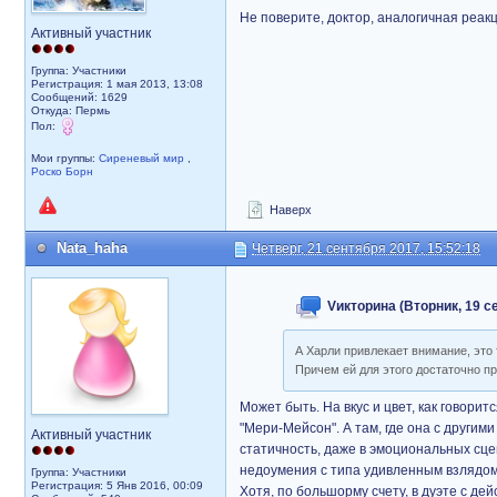
Не поверите, доктор, аналогичная реак
Активный участник
Группа: Участники
Регистрация: 1 мая 2013, 13:08
Сообщений: 1629
Откуда: Пермь
Пол:
Мои группы:
Сиреневый мир
,
Роско Борн
Наверх
Nata_haha
Четверг, 21 сентября 2017, 15:52:18
Vикторина (Вторник, 19 се
А Харли привлекает внимание, это 
Причем ей для этого достаточно пр
Может быть. На вкус и цвет, как говори
"Мери-Мейсон". А там, где она с други
Активный участник
статичность, даже в эмоциональных сце
недоумения с типа удивленным взлядом и
Группа: Участники
Регистрация: 5 Янв 2016, 00:09
Хотя, по большорму счету, в дуэте с д