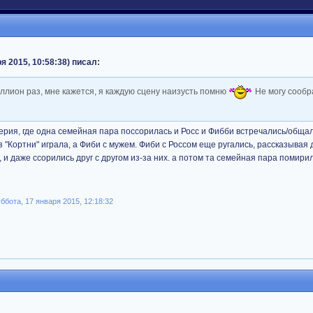
я 2015, 10:58:38) писал:
иллион раз, мне кажется, я каждую сцену наизусть помню
Не могу сообра
ерия, где одна семейная пара поссорилась и Росс и Фибби встречались/обща
аз "Кортни" играла, а Фиби с мужем. Фиби с Россом еще ругались, рассказывая д
, и даже ссорились друг с другом из-за них. а потом та семейная пара помирил
бота, 17 января 2015, 12:18:32