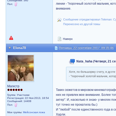
Сообщений: 540
линии - "порочный золотой мальчик, ко
Пол:
внимание.
Сообщение отредактировал Teleman: Суб
Перенесено из другой темы
Наверх
Elena78
Пятница, 22 сентября 2017, 09:35:46
Nata_haha (Четверг, 21 се
Хотя, по большорму счету, в дуэт
- "порочный золотой мальчик, кот
Магистр
Таких сюжетов в мировом кинематографе
них не привлек мое внимание. Более тог
Группа: Участники
Регистрация: 22 Ноя 2013, 18:54
актер". И, насколько я знаю- у многих 
Сообщений: 14408
тут точно не прокатила бы.)
Пол:
И "любой" после единственного года в
Мои группы:
Мейсонская ложа
Харли.