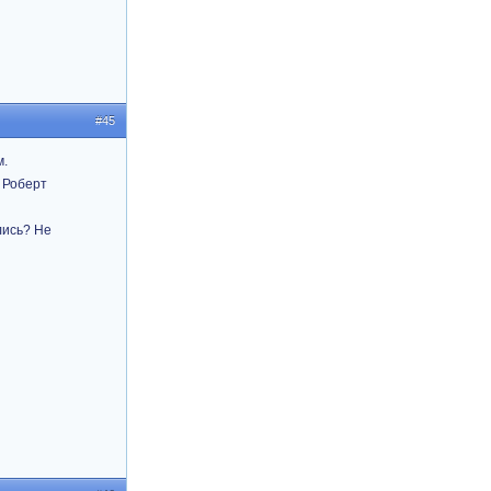
#45
м.
 Роберт
лись? Не