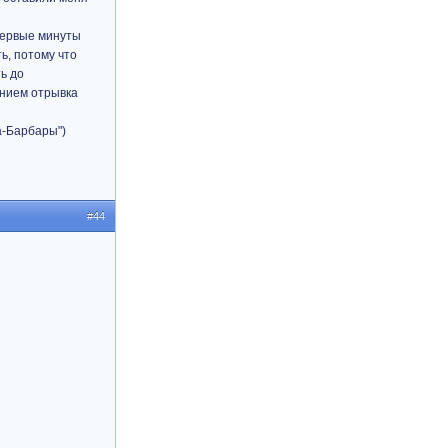
первые минуты
ь, потому что
ь до
ением отрывка
а-Барбары")
#44