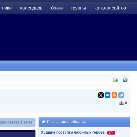
тники
календарь
блоги
группы
каталог сайтов
тники
календарь
блоги
группы
каталог сайтов
0
Последние сообщения
для ответа в теме
Худшие поступки любимых героев
174