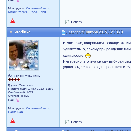
Мои группы:
Сиреневый мир
,
Марси Уолкер
,
Роско Борн
Наверх
vredinka
Четверг, 22 января 2015, 12:13:20
И мне тоже, понравился. Вообще это имя
Удивительно, почему при рождении мама
одинаковые.
Интересно, это имя он сам выбирал сво
удивлюсь, если ещё одна роль появится 
Активный участник
Группа: Участники
Регистрация: 1 мая 2013, 13:08
Сообщений: 1629
Откуда: Пермь
Пол:
Мои группы:
Сиреневый мир
,
Роско Борн
Наверх