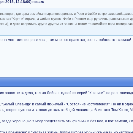
ря 2015, 12:18:00) писал:
ыла серия, где одна семейная пара поссорилась и Росс и Фибби встречались/общалис
 как раз "Кортни" играла, а Фиби с мужем. Фиби с Россом еще ругались, рассказывая др
жена), и даже ссорились друг с другом из-за них. а потом та семейная пара помирилась
 она мне тоже понравилась, там мне все нравятся, очень люблю этот сериал!
5
гих ролях не видела, только Лейна в одной из серий "Клиники", но роль эпизод
 "Белый Олеандр" и самый любимый - "Состояние исступления". Но ни в одно
ль, скорее нужная и важная деталь в общей мозаике, а блистают Том Хэнкс, 
, везде хорошо, но я могу представить эти фильмы и без нее, а вот замени, к
"Она прекрасна" и "Частная жизнь Пиппы Ли" без Робин уже никак, но картин