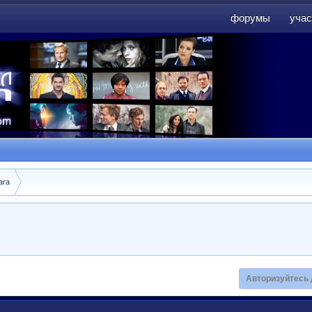
форумы
учас
форумы
учас
ara
Авторизуйтесь 