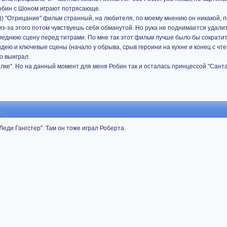
Робин с Шоном играют потрясающе.
)) "Отрицание" фильм странный, на любителя, по моему мнению он никакой, 
з-за этого потом чувствуешь себя обманутой. Но рука не поднимается удалит
леднюю сцену перед титрами. По мне так этот фильм лучше было бы сократит
идею и ключевые сцены (начало у обрыва, срыв героини на кухне и конец с чт
ко выиграл.
ке". Но на данный момент для меня Робин так и осталась принцессой "Сант
0
еди Гангстер". Там он тоже играл Роберта.