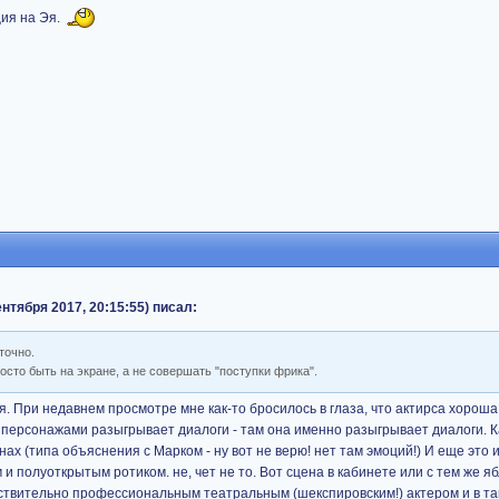
ция на Эя.
нтября 2017, 20:15:55) писал:
точно.
осто быть на экране, а не совершать "поступки фрика".
тся. При недавнем просмотре мне как-то бросилось в глаза, что актирса хороша
ми персонажами разыгрывает диалоги - там она именно разыгрывает диалоги. К
нах (типа объяснения с Марком - ну вот не верю! нет там эмоций!) И еще это
 полуоткрытым ротиком. не, чет не то. Вот сцена в кабинете или с тем же ябл
ействительно профессиональным театральным (шекспировским!) актером и в т