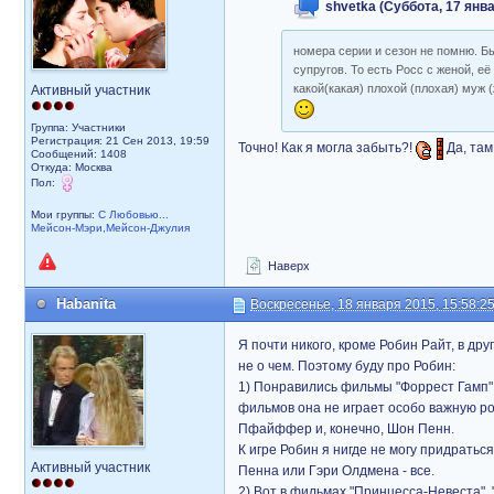
shvetka (Суббота, 17 янва
номера серии и сезон не помню. Б
супругов. То есть Росс с женой, её
какой(какая) плохой (плохая) муж (
Активный участник
Группа: Участники
Регистрация: 21 Сен 2013, 19:59
Точно! Как я могла забыть?!
Да, там
Сообщений: 1408
Откуда: Москва
Пол:
Мои группы:
С Любовью...
Мейсон-Мэри,Мейсон-Джулия
Наверх
Habanita
Воскресенье, 18 января 2015, 15:58:2
Я почти никого, кроме Робин Райт, в дру
не о чем. Поэтому буду про Робин:
1) Понравились фильмы "Форрест Гамп",
фильмов она не играет особо важную ро
Пфайффер и, конечно, Шон Пенн.
К игре Робин я нигде не могу придраться
Активный участник
Пенна или Гэри Олдмена - все.
2) Вот в фильмах "Принцесса-Невеста", 