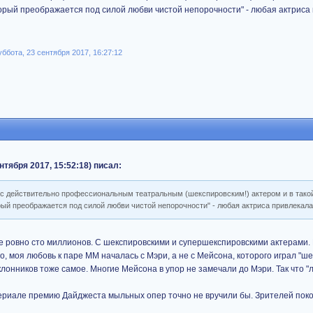
торый преображается под силой любви чистой непорочности" - любая актриса
бота, 23 сентября 2017, 16:27:12
нтября 2017, 15:52:18) писал:
е с действительно профессиональным театральным (шекспировским!) актером и в тако
орый преображается под силой любви чистой непорочности" - любая актриса привлекал
 ровно сто миллионов. С шекспировскими и супершекспировскими актерами. 
о, моя любовь к паре ММ началась с Мэри, а не с Мейсона, которого играл "ш
поклонников тоже самое. Многие Мейсона в упор не замечали до Мэри. Так что "
 сериале премию Дайджеста мыльных опер точно не вручили бы. Зрителей пок