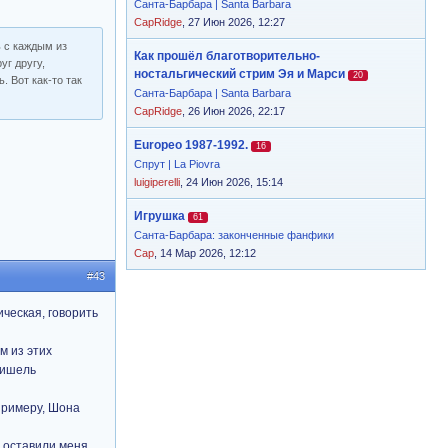
Санта-Барбара | Santa Barbara
CapRidge
, 27 Июн 2026, 12:27
ь с каждым из
Как прошёл благотворительно-
уг другу,
ностальгический стрим Эя и Марси
20
. Вот как-то так
Санта-Барбара | Santa Barbara
CapRidge
, 26 Июн 2026, 22:17
Europeo 1987-1992.
16
Спрут | La Piovra
luigiperelli
, 24 Июн 2026, 15:14
Игрушка
61
Санта-Барбара: законченные фанфики
Cap
, 14 Мар 2026, 12:12
#43
ическая, говорить
м из этих
Мишель
 примеру, Шона
ы оставили меня