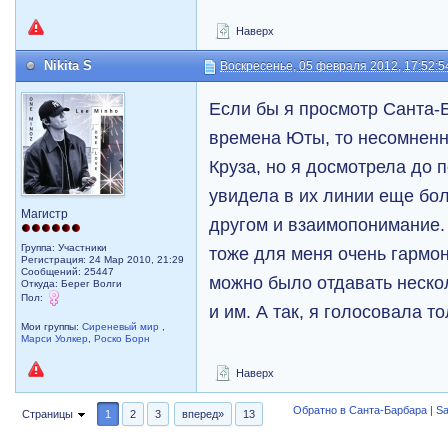
Наверх
Nikita S
Воскресенье, 05 февраля 2012, 17:52:5
Если бы я просмотр Санта-
времена Юты, то несомненн
Круза, но я досмотрела до 
увидела в их линии еще бо
Магистр
другом и взаимопонимание. 
Группа: Участники
тоже для меня очень гармо
Регистрация: 24 Мар 2010, 21:29
Сообщений: 25447
можно было отдавать нескол
Откуда: Берег Волги
Пол:
и им. А так, я голосовала 
Мои группы:
Сиреневый мир
,
Марси Уолкер
,
Роско Борн
Наверх
Обратно в Санта-Барбара | Sa
Страницы
1
2
3
вперед»
13