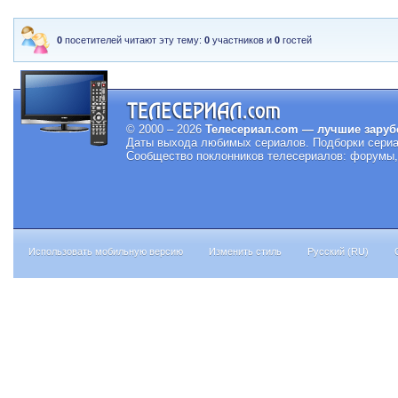
0
посетителей читают эту тему:
0
участников и
0
гостей
© 2000 – 2026
Телесериал.com — лучшие заруб
Даты выхода любимых сериалов.
Подборки сериа
Сообщество поклонников телесериалов: форумы, 
Использовать мобильную версию
Изменить стиль
Русский (RU)