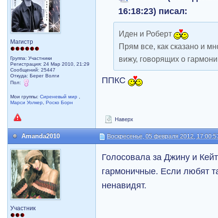
16:18:23) писал:
Иден и Роберт
Магистр
Прям все, как сказано и мн
вижу, говорящих о гармон
Группа: Участники
Регистрация: 24 Мар 2010, 21:29
Сообщений: 25447
Откуда: Берег Волги
ППКС
Пол:
Мои группы:
Сиреневый мир
,
Марси Уолкер
,
Роско Борн
Наверх
Amanda2010
Воскресенье, 05 февраля 2012, 17:00:5
Голосовала за Джину и Кейт
гармоничные. Если любят т
ненавидят.
Участник