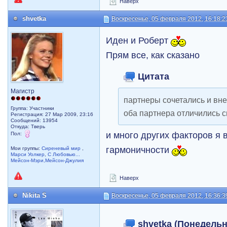
Наверх
shvetka
Воскресенье, 05 февраля 2012, 16:18:2
Иден и Роберт
Прям все, как сказано
Цитата
Магистр
партнеры сочетались и вне
Группа: Участники
оба партнера отличились 
Регистрация: 27 Мар 2009, 23:16
Сообщений: 13954
Откуда: Тверь
и много других факторов я 
Пол:
гармоничности
Мои группы:
Сиреневый мир
,
Марси Уолкер
,
С Любовью...
Мейсон-Мэри,Мейсон-Джулия
Наверх
Nikita S
Воскресенье, 05 февраля 2012, 16:36:3
shvetka (Понедельни