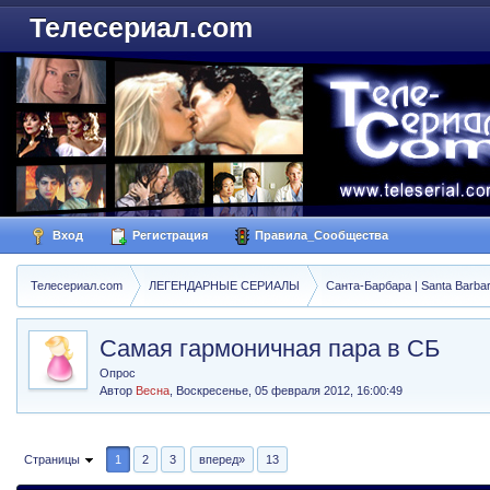
Телесериал.com
Вход
Регистрация
Правила_Сообщества
Телесериал.com
ЛЕГЕНДАРНЫЕ СЕРИАЛЫ
Санта-Барбара | Santa Barba
Самая гармоничная пара в СБ
Опрос
Автор
Весна
,
Воскресенье, 05 февраля 2012, 16:00:49
Страницы
1
2
3
вперед»
13