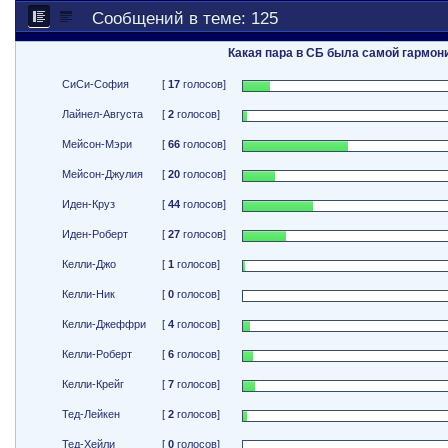
Сообщений в теме: 125
Какая пара в СБ была самой гармон
СиСи-София
[
17
голосов]
Лайнел-Августа
[
2
голосов]
Мейсон-Мэри
[
66
голосов]
Мейсон-Джулия
[
20
голосов]
Иден-Круз
[
44
голосов]
Иден-Роберт
[
27
голосов]
Келли-Джо
[
1
голосов]
Келли-Ник
[
0
голосов]
Келли-Джеффри
[
4
голосов]
Келли-Роберт
[
6
голосов]
Келли-Крейг
[
7
голосов]
Тед-Лейкен
[
2
голосов]
Тед-Хейли
[
0
голосов]