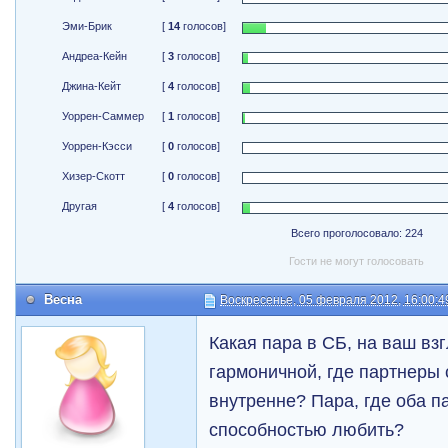
Эми-Брик
[
14
голосов]
Андреа-Кейн
[
3
голосов]
Джина-Кейт
[
4
голосов]
Уоррен-Саммер
[
1
голосов]
Уоррен-Кэсси
[
0
голосов]
Хизер-Скотт
[
0
голосов]
Другая
[
4
голосов]
Всего проголосовало: 224
Гости не могут голосовать
Весна
Воскресенье, 05 февраля 2012, 16:00:4
Какая пара в СБ, на ваш вз
гармоничной, где партнеры 
внутренне? Пара, где оба п
способностью любить?