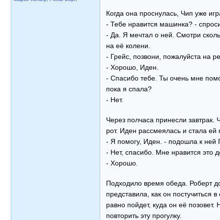
Когда она проснулась, Чип уже иг
- Тебе нравится машинка? - спрос
- Да. Я мечтал о ней. Смотри скол
на её колени.
- Грейс, позвони, пожалуйста на р
- Хорошо, Иден.
- Спасибо тебе. Ты очень мне помо
пока я спала?
- Нет.
Через полчаса принесли завтрак. 
рот. Иден рассмеялась и стала ей 
- Я помогу, Иден. - подошла к ней 
- Нет, спасибо. Мне нравится это д
- Хорошо.
Подходило время обеда. Роберт до
представила, как он постучиться в
равно пойдет, куда он её позовет.
повторить эту прогулку.