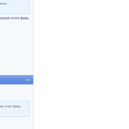
мых....
сания этого фика.
#45
ия этого фика.