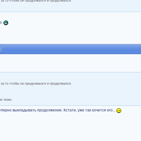
 за то чтобы он продолжался и продолжался.
ю.
27
 за то чтобы он продолжался и продолжался.
не знаю.
лярно выкладывать продолжение. Кстати, уже так хочется его...