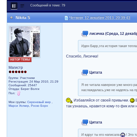
Сообщений в теме: 79
Nikita S
Четверг, 12 декабря 2013, 20:39:43
лисичка (Среда, 12 декабр
Иден Барр,эта история такая тепла
Спасибо, Лисичка!
АВТОР ТЕМЫ
Магистр
Цитата
Группа: Участники
Регистрация: 24 Мар 2010, 21:29
Я ее читала наверное уже много ра
Сообщений: 25447
Откуда: Берег Волги
наслаждалась,уже не надеясь на про
Пол:
Избавляйся от своей привычки.
Е
Мои группы:
Сиреневый мир
,
Марси Уолкер
,
Роско Борн
так узнаешь, нравится кому-то фик или н
Цитата
И вдруг ты его написала
! Это 