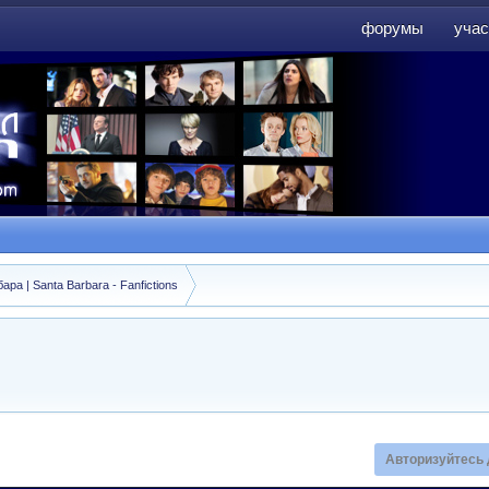
форумы
учас
форумы
учас
а | Santa Barbara - Fanfictions
Авторизуйтесь 