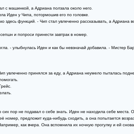
рал с машинкой, а Адриана ползала около него.
ила Иден у Чипа, потормошив его по головке.
ько здесь функций. - Чип стал увлеченно рассказывать, а Адриана 
есепшн и попроси принести завтрак в номер.
гла. - улыбнулась Иден и как бы невзначай добавила. - Мистер Бар
Чип увлеченно принялся за еду, а Адриана неумело пыталась подне
помогать.
Грейс.
елать.
 сих пор не подавал о себе знать. Иден не находила себе места. 
 её номер, предложит куда-нибудь сходить, а она попытается возраз
 Например, как вчера. Она вспомнила их ночную прогулку и ей снов