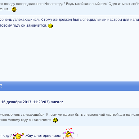
по поводу неопределенного Нового года? Ведь такой классный фик! Один из моих люби
ения...
ек очень увлекающийся. К тому же должен быть специальный настрой для напи
Новому году он закончится.
57
16 декабря 2013, 11:23:03) писал:
человек очень увлекающийся. К тому же должен быть специальный настрой для написан
енно Новому году он закончится.
у Году?
Жду с нетерпением
!