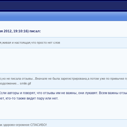
я 2012, 19:10:16) писал:
я,живая и настоящая,что просто нет слов
з,но не писала отзывы...Вначале не была зарегистрирована,а потом уже по привычке п
должение... smile.gif
сли авторы и говорят, что отзывы им не важны, они лукавят. Всем важны отзы
ет, кто-то также видит пару или нет.
так здорово-огромное СПАСИБО!