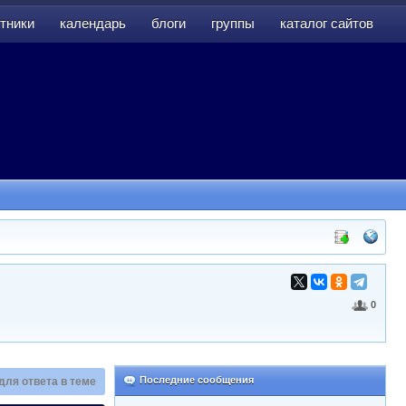
тники
календарь
блоги
группы
каталог сайтов
тники
календарь
блоги
группы
каталог сайтов
0
Последние сообщения
для ответа в теме