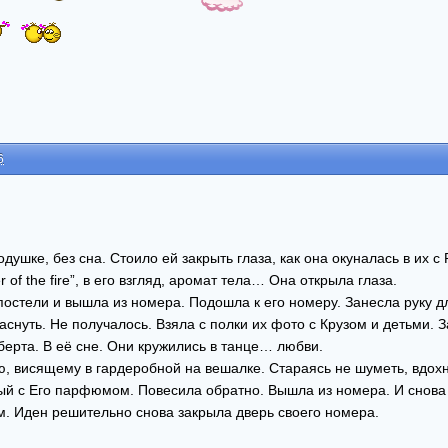
6
душке, без сна. Стоило ей закрыть глаза, как она окуналась в их с
 of the fire”, в его взгляд, аромат тела… Она открыла глаза.
постели и вышла из номера. Подошла к его номеру. Занесла руку дл
аснуть. Не получалось. Взяла с полки их фото с Крузом и детьми. 
берта. В её сне. Они кружились в танце… любви.
, висящему в гардеробной на вешалке. Стараясь не шуметь, вдохн
ый с Его парфюмом. Повесила обратно. Вышла из номера. И снова
м. Иден решительно снова закрыла дверь своего номера.