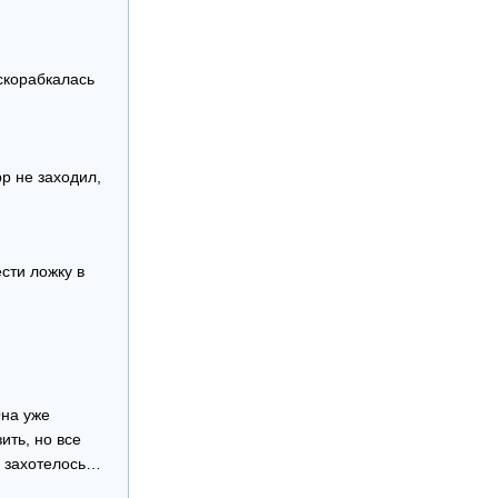
вскорабкалась
р не заходил,
сти ложку в
Она уже
ить, но все
а захотелось…