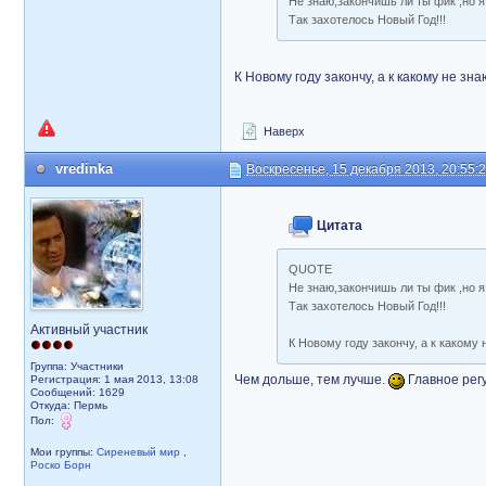
Не знаю,закончишь ли ты фик ,но я
Так захотелось Новый Год!!!
К Новому году закончу, а к какому не зна
Наверх
vredinka
Воскресенье, 15 декабря 2013, 20:55:
Цитата
QUOTE
Не знаю,закончишь ли ты фик ,но я
Так захотелось Новый Год!!!
Активный участник
К Новому году закончу, а к какому 
Группа: Участники
Чем дольше, тем лучше.
Главное регу
Регистрация: 1 мая 2013, 13:08
Сообщений: 1629
Откуда: Пермь
Пол:
Мои группы:
Сиреневый мир
,
Роско Борн