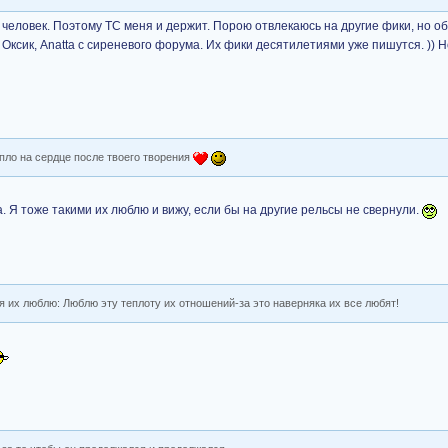
я человек. Поэтому ТС меня и держит. Порою отвлекаюсь на другие фики, но о
Оксик, Anatta с сиреневого форума. Их фики десятилетиями уже пишутся. )) Н
епло на сердце после твоего творения
. Я тоже такими их люблю и вижу, если бы на другие рельсы не свернули.
я их люблю: Люблю эту теплоту их отношений-за это наверняка их все любят!