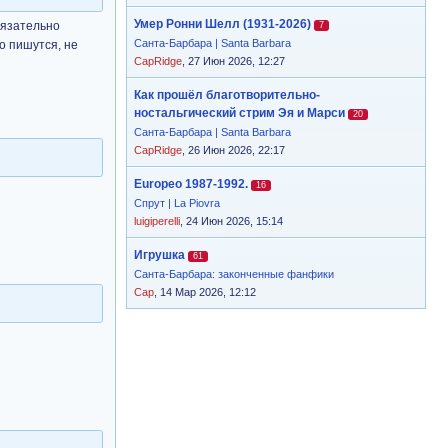
Умер Ронни Шелл (1931-2026)
бязательно
7
Санта-Барбара | Santa Barbara
о пишутся, не
CapRidge
, 27 Июн 2026, 12:27
Как прошёл благотворительно-
ностальгический стрим Эя и Марси
20
Санта-Барбара | Santa Barbara
CapRidge
, 26 Июн 2026, 22:17
Europeo 1987-1992.
16
Спрут | La Piovra
luigiperelli
, 24 Июн 2026, 15:14
Игрушка
61
Санта-Барбара: законченные фанфики
Cap
, 14 Мар 2026, 12:12