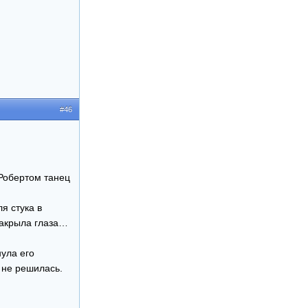
#46
 Робертом танец
я стука в
Закрыла глаза…
ула его
 не решилась.