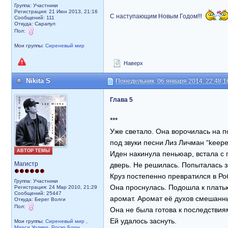
Группа: Участники
Регистрация: 21 Июн 2013, 21:16
С наступающим Новым Годом!!!
Сообщений: 111
Откуда: Сарапул
Пол:
Мои группы:
Сиреневый мир
Наверх
Nikita S
Понедельник, 06 января 2014, 22:48:1
Глава 5
***
Уже светало. Она ворочилась на по
под звуки песни
Лиз Личман “keeper
АВТОР ТЕМЫ
Иден накинула пеньюар, встала с 
Магистр
дверь. Не решилась. Попыталась з
Круз постепенно превратился в Ро
Группа: Участники
Она проснулась. Подошла к платью
Регистрация: 24 Мар 2010, 21:29
Сообщений: 25447
аромат. Аромат её духов смешанн
Откуда: Берег Волги
Пол:
Она не была готова к последствия
Ей удалось заснуть.
Мои группы:
Сиреневый мир
,
Марси Уолкер
,
Роско Борн