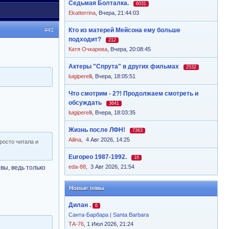
Седьмая Болталка.
6031
Ekatterrina
,
Вчера, 21:44:03
#41
Кто из матерей Мейсона ему больше
подходит?
212
Катя Очкарева
,
Вчера, 20:08:45
Актеры "Спрута" в других фильмах
2532
luigiperelli
,
Вчера, 18:05:51
Что смотрим - 2?! Продолжаем смотреть и
обсуждать
3641
luigiperelli
,
Вчера, 18:03:35
Жизнь после ЛФН!
7363
Ailina
,
4 Авг 2026, 14:25
росто читала и
Europeo 1987-1992.
16
eda-88
,
3 Авг 2026, 21:54
вы, ведь только
Новые темы
Дилан .
6
Санта-Барбара | Santa Barbara
ТА-76
, 1 Июл 2026, 21:24