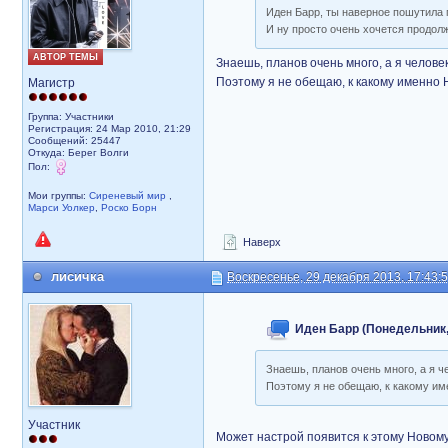
Иден Барр, ты наверное пошутила 
И ну просто очень хочется продолж
АВТОР ТЕМЫ
Знаешь, планов очень много, а я челов
Поэтому я не обещаю, к какому именно 
Магистр
Группа: Участники
Регистрация: 24 Мар 2010, 21:29
Сообщений: 25447
Откуда: Берег Волги
Пол:
Мои группы:
Сиреневый мир
,
Марси Уолкер
,
Роско Борн
Наверх
лисичка
Воскресенье, 29 декабря 2013, 17:43:
Иден Барр (Понедельник, 
Знаешь, планов очень много, а я 
Поэтому я не обещаю, к какому им
Участник
Может настрой появится к этому Новом