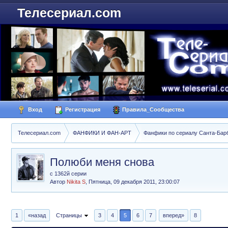
Телесериал.com
Вход
Регистрация
Правила_Сообщества
Телесериал.com
ФАНФИКИ И ФАН-АРТ
Фанфики по сериалу Санта-Барбар
Полюби меня снова
с 1362й серии
Автор
Nikita S
,
Пятница, 09 декабря 2011, 23:00:07
1
«назад
Страницы
3
4
5
6
7
вперед»
8