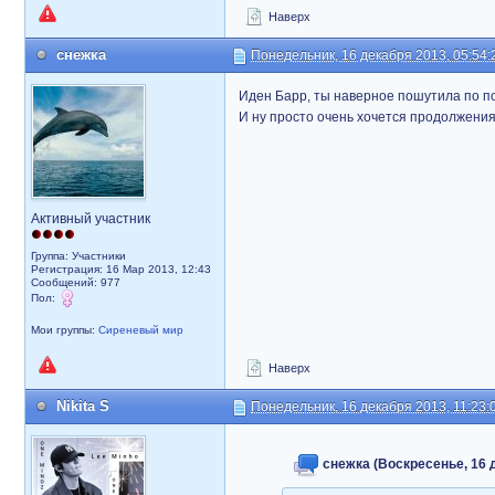
Наверх
снежка
Понедельник, 16 декабря 2013, 05:54:
Иден Барр, ты наверное пошутила по по
И ну просто очень хочется продолжения
Активный участник
Группа: Участники
Регистрация: 16 Мар 2013, 12:43
Сообщений: 977
Пол:
Мои группы:
Сиреневый мир
Наверх
Nikita S
Понедельник, 16 декабря 2013, 11:23:
снежка (Воскресенье, 16 д