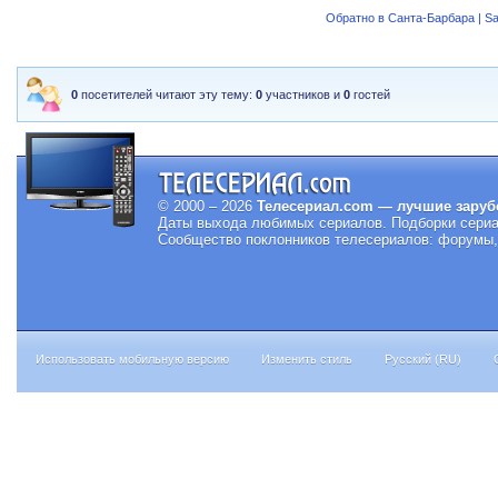
Обратно в Санта-Барбара | Sa
0
посетителей читают эту тему:
0
участников и
0
гостей
© 2000 – 2026
Телесериал.com — лучшие заруб
Даты выхода любимых сериалов.
Подборки сериа
Сообщество поклонников телесериалов: форумы, 
Использовать мобильную версию
Изменить стиль
Русский (RU)