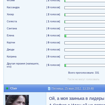
Флэйм
[
2
голосов]
Кассандра
[
0
голосов]
Хизер
[
2
голосов]
Селеста
[
1
голосов]
Сантана
[
0
голосов]
Елена
[
6
голосов]
Кортни
[
0
голосов]
Джоди
[
0
голосов]
Катрина
[
0
голосов]
Другая героиня (напишите,
[
5
голосов]
кто)
Всего проголосовало: 331
Гости не могут голосовать
Clair
Пятница, 25 мая 2012, 13:19:48
Ой, а моя заинька в лидер