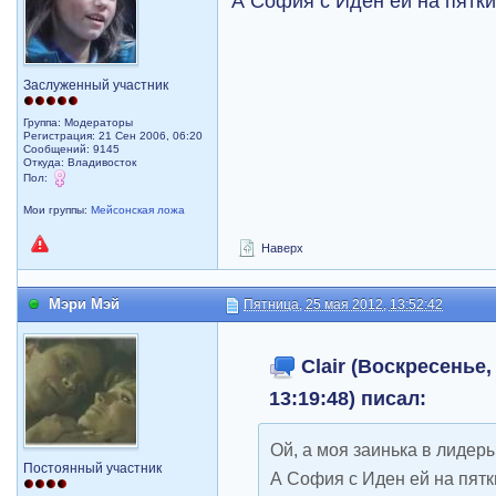
А София с Иден ей на пятки
Заслуженный участник
Группа: Модераторы
Регистрация: 21 Сен 2006, 06:20
Сообщений: 9145
Откуда: Владивосток
Пол:
Мои группы:
Мейсонская ложа
Наверх
Мэри Мэй
Пятница, 25 мая 2012, 13:52:42
Clair (Воскресенье,
13:19:48) писал:
Ой, а моя заинька в лидер
Постоянный участник
А София с Иден ей на пятк