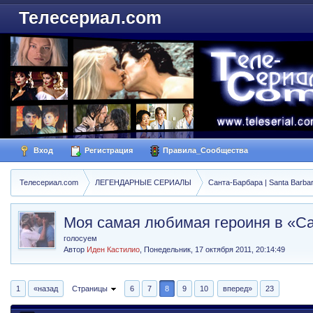
Телесериал.com
Вход
Регистрация
Правила_Сообщества
Телесериал.com
ЛЕГЕНДАРНЫЕ СЕРИАЛЫ
Санта-Барбара | Santa Barba
Моя самая любимая героиня в «С
голосуем
Автор
Иден Кастилио
,
Понедельник, 17 октября 2011, 20:14:49
1
«назад
Страницы
6
7
8
9
10
вперед»
23