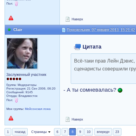
Пол:
Наверх
Clair
Понедельник, 07 января 2013, 15:21:42
Цитата
Всё-таки прав Лейн Дэвис, 
сценаристы совершили гру
Заслуженный участник
Группа: Модераторы
- А ты сомневалась?
Регистрация: 21 Сен 2006, 06:20
Сообщений: 9145
Откуда: Владивосток
Пол:
Мои группы:
Мейсонская ложа
Наверх
1
«назад
Страницы
6
7
8
9
10
вперед»
23