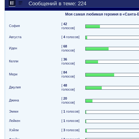
Сообщений в теме: 224
Моя самая любимая героиня в «Санта-
[
42
София
голосов]
Августа
[
4
голосов]
[
68
Иден
голосов]
[
36
Келли
голосов]
[
84
Мери
голосов]
[
48
Джулия
голосов]
[
20
Джина
голосов]
Эмми
[
1
голосов]
Лейкен
[
1
голосов]
Хэйли
[
3
голосов]