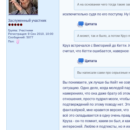
А на основании чего тогда такие з
исключительно судя по его поступку. Ну 
Заслуженный участник
Цитата
Группа: Участники
Регистрация: 9 Сен 2010, 10:00
А может, так и было, а потом Круз
Сообщений: 5077
Пол:
Круз встречался с Викторией до Кетти. 
считал, что Кетти ошибается, наверное
Цитата
Вы написали сами про серьезные н
Вы понимаете, уж лучше бы Кейт не озву
ситуацию. Одно дело, когда молодой па
намерениях, что она даже брату об этом
отношения, просто пудрил мозги, чтобы 
подтверждений по этому поводу нет. Эт
фантазёркой, мне нравится версия, что
всё это складывается в одну очень прав
Круза - он-то помнит, каким он был, и 
интересней. Люблю я подтексты, но я и