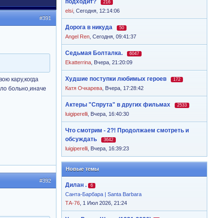
подходит?
216
elsi
,
Сегодня, 12:14:06
#391
Дорога в никуда
50
Angel Ren
,
Сегодня, 09:41:37
Седьмая Болталка.
6047
Ekatterrina
,
Вчера, 21:20:09
Худшие поступки любимых героев
вою кару,когда
172
ыло больно,иначе
Катя Очкарева
,
Вчера, 17:28:42
Актеры "Спрута" в других фильмах
2533
luigiperelli
,
Вчера, 16:40:30
Что смотрим - 2?! Продолжаем смотреть и
обсуждать
3642
luigiperelli
,
Вчера, 16:39:23
Новые темы
#392
Дилан .
6
Санта-Барбара | Santa Barbara
ТА-76
, 1 Июл 2026, 21:24