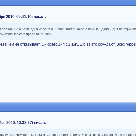
бря 2010, 05:41:10) писал:
 поведение с Кети, одна из этих ошибок и вел он себя с ней Не идеально) я не отрицаю
зу отказывают в праве на ошибки.
 ни в чем не отказывает. Он совершил ошибку. Его за это осуждают. Всех геро
ря 2010, 10:33:37) писал:
крузу ни в чем не отказывает. Он совершил ошибку. Его за это осуждают. Всех героев 