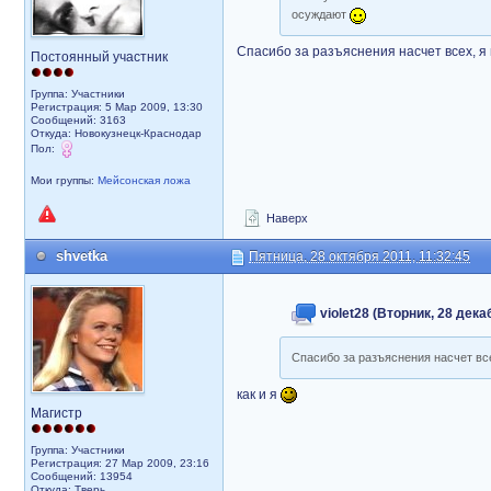
осуждают
Спасибо за разъяснения насчет всех, я 
Постоянный участник
Группа: Участники
Регистрация: 5 Мар 2009, 13:30
Сообщений: 3163
Откуда: Новокузнецк-Краснодар
Пол:
Мои группы:
Мейсонская ложа
Наверх
shvetka
Пятница, 28 октября 2011, 11:32:45
violet28 (Вторник, 28 дека
Спасибо за разъяснения насчет все
как и я
Магистр
Группа: Участники
Регистрация: 27 Мар 2009, 23:16
Сообщений: 13954
Откуда: Тверь