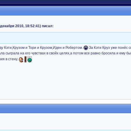
декабря 2010, 18:52:41) писал:
ду Кэти,Крузом и Тори и Крузом,Иден и Робертом.
За Кэти Круз уже понёс с
а сыграла на его чувствах в свойх целях,а потом все равно бросила и ему б
ия в стену.