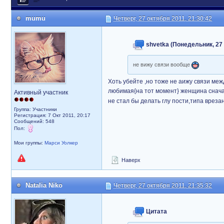
mumu
Четверг, 27 октября 2011, 21:30:42
shvetka (Понедельник, 27 
не вижу связи вообще
Хоть убейте ,но тоже не аижу связи меж
любимая{на тот момент} женщина сначал
Активный участник
не стал бы делать глу пости,типа врезан
Группа: Участники
Регистрация: 7 Окт 2011, 20:17
Сообщений: 548
Пол:
Мои группы:
Марси Уолкер
Наверх
Natalia Niko
Четверг, 27 октября 2011, 21:35:32
Цитата