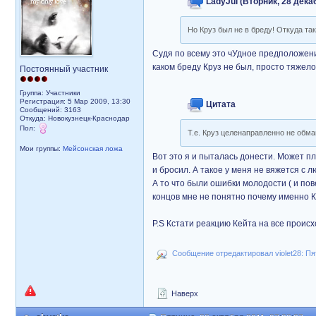
LadyJul (Вторник, 28 декаб
Но Круз был не в бреду! Откуда та
Судя по всему это чУдное предположение
каком бреду Круз не был, просто тяжело
Постоянный участник
Группа: Участники
Регистрация: 5 Мар 2009, 13:30
Цитата
Сообщений: 3163
Откуда: Новокузнецк-Краснодар
Пол:
Т.е. Круз целенаправленно не обма
Мои группы:
Мейсонская ложа
Вот это я и пыталась донести. Может п
и бросил. А такое у меня не вяжется с 
А то что были ошибки молодости ( и пов
концов мне не понятно почему именно К
P.S Кстати реакцию Кейта на все происх
Сообщение отредактировал violet28: Пят
Наверх