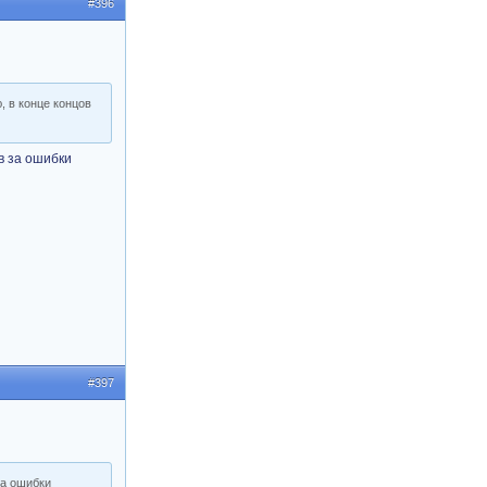
#396
, в конце концов
ев за ошибки
#397
за ошибки