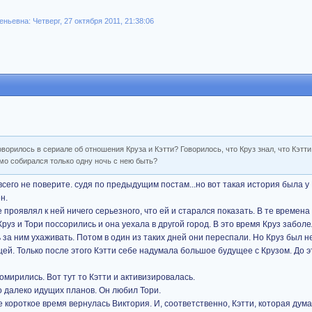
ьевна: Четверг, 27 октября 2011, 21:38:06
оворилось в сериале об отношения Круза и Кэтти? Говорилось, что Круз знал, что Кэтт
омо собирался только одну ночь с нею быть?
сего не поверите. судя по предыдущим постам...но вот такая история была у 
н.
 проявлял к ней ничего серьезного, что ей и старался показать. В те времена
Круз и Тори поссорились и она уехала в другой город. В это время Круз забол
 за ним ухаживать. Потом в один из таких дней они переспали. Но Круз был не
ей. Только после этого Кэтти себе надумала большое будущее с Крузом. До э
помирились. Вот тут то Кэтти и активизировалась.
то далеко идущих планов. Он любил Тори.
ое короткое время вернулась Виктория. И, соответственно, Кэтти, которая дума