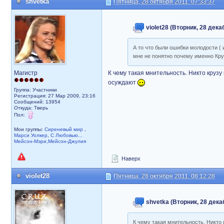
shvetka
Пятница, 28 октября 2011, 07:33:37
violet28 (Вторник, 28 дека
А то что были ошибки молодости ( и
мне не понятно почему именно Кру
Магистр
К чему такая мнительность. Никто крузу
осуждают
Группа: Участники
Регистрация: 27 Мар 2009, 23:16
Сообщений: 13954
Откуда: Тверь
Пол:
Мои группы:
Сиреневый мир
,
Марси Уолкер
,
С Любовью...
Мейсон-Мэри,Мейсон-Джулия
Наверх
violet28
Пятница, 28 октября 2011, 08:12:28
shvetka (Вторник, 28 декаб
К чему такая мнительность. Никто 