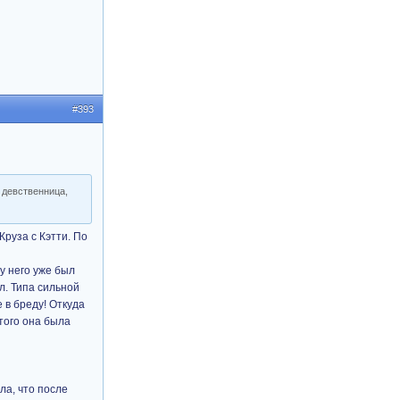
#393
и девственница,
Круза с Кэтти. По
 у него уже был
ел. Типа сильной
 в бреду! Откуда
того она была
ла, что после