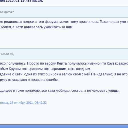
ря 2010, 01:19:48) писал:
кая инфа?
 родилось в недрах этого форума, может кому приснилось. Тоже не раз уже п
 болел, а Кети навязалась ухаживать за ним.
нывал её,
лохо получалось. Просто по версии Кейта получалось именно что Круз коварн
любым Крузом: хоть ранним, хоть средним, хоть поздним.
едение с Кети, одна из этих ошибок и вел он себя с ней Не идеально) я не отр
рузу отказывают в праве на ошибки.
одящее я тоже понимаю. все таки любимая сестра, а не человек с улицы.
ница, 28 октября 2011, 06:42:32