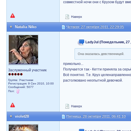
совместной ночи они с Крузом будут в
Наверх
Natalia Niko
Четверг, 27 октября 2011, 22:29:05
LadyJul (Понедельник, 27 
Она оказалась девственницей.
прикольно...
Получается так - Кетти приняла за серь
Заслуженный участник
Всё понятно. Т.е. Круз целенаправленн
Группа: Участники
растолковано неопытной девочкой.
Регистрация: 9 Сен 2010, 10:00
Сообщений: 5077
Пол:
Наверх
violet28
Пятница, 28 октября 2011, 06:41:10