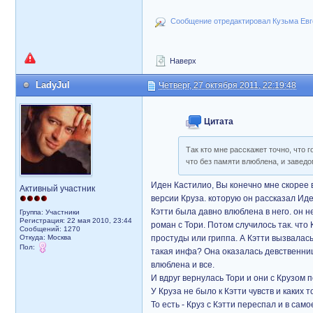
Сообщение отредактировал Кузьма Евген
Наверх
LadyJul
Четверг, 27 октября 2011, 22:19:48
Цитата
Так кто мне расскажет точно, что г
что без памяти влюблена, и завед
Иден Кастилио, Вы конечно мне скорее в
Активный участник
версии Круза. которую он рассказал Иде
Кэтти была давно влюблена в него. он не
Группа: Участники
Регистрация: 22 мая 2010, 23:44
роман с Тори. Потом случилось так. что 
Сообщений: 1270
Откуда: Москва
простуды или гриппа. А Кэтти вызвалась
Пол:
такая инфа? Она оказалась девственниц
влюблена и все.
И вдруг вернулась Тори и они с Крузом 
У Круза не было к Кэтти чувств и каких 
То есть - Круз с Кэтти переспал и в сам