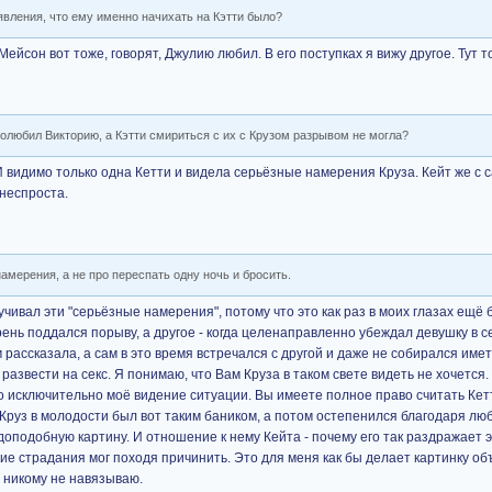
аявления, что ему именно начихать на Кэтти было?
Мейсон вот тоже, говорят, Джулию любил. В его поступках я вижу другое. Тут т
 полюбил Викторию, а Кэтти смириться с их с Крузом разрывом не могла?
И видимо только одна Кетти и видела серьёзные намерения Круза. Кейт же с 
 неспроста.
амерения, а не про переспать одну ночь и бросить.
чивал эти "серьёзные намерения", потому что это как раз в моих глазах ещё
рень поддался порыву, а другое - когда целенаправленно убеждал девушку в 
 рассказала, а сам в это время встречался с другой и даже не собирался име
развести на секс. Я понимаю, что Вам Круза в таком свете видеть не хочется.
о исключительно моё видение ситуации. Вы имеете полное право считать Кет
 Круз в молодости был вот таким баником, а потом остепенился благодаря люб
доподобную картину. И отношение к нему Кейта - почему его так раздражает 
какие страдания мог походя причинить. Это для меня как бы делает картинку о
х никому не навязываю.