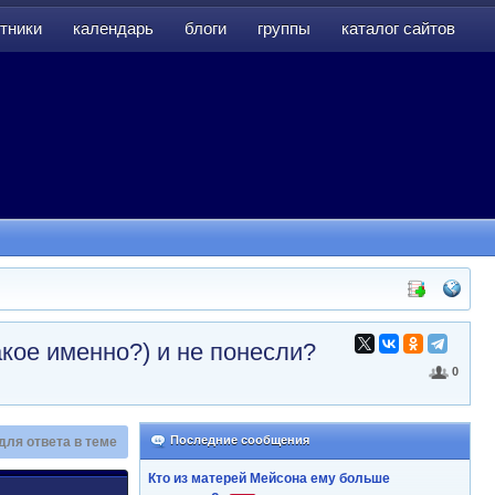
тники
календарь
блоги
группы
каталог сайтов
тники
календарь
блоги
группы
каталог сайтов
кое именно?) и не понесли?
0
Последние сообщения
для ответа в теме
Кто из матерей Мейсона ему больше