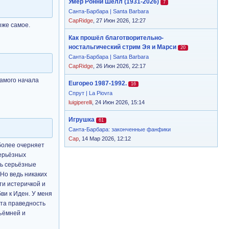
Умер Ронни Шелл (1931-2026)
7
Санта-Барбара | Santa Barbara
CapRidge
, 27 Июн 2026, 12:27
оже самое.
Как прошёл благотворительно-
ностальгический стрим Эя и Марси
20
Санта-Барбара | Santa Barbara
CapRidge
, 26 Июн 2026, 22:17
самого начала
Europeo 1987-1992.
16
Спрут | La Piovra
luigiperelli
, 24 Июн 2026, 15:14
Игрушка
61
Санта-Барбара: законченные фанфики
Cap
, 14 Мар 2026, 12:12
 более очерняет
серьёзных
ть серьёзные
 Но ведь никаких
ти истеричкой и
ви к Иден. У меня
эта праведность
бъёмней и