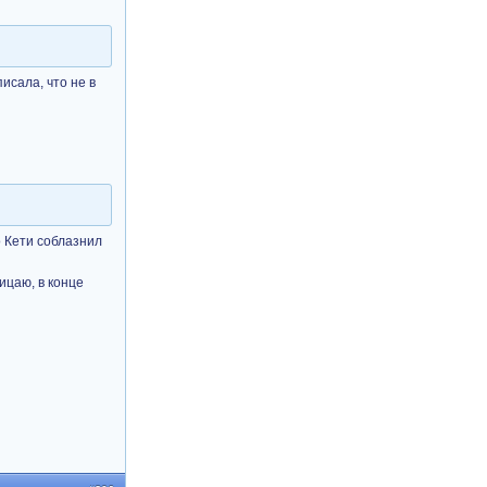
исала, что не в
о Кети соблазнил
ицаю, в конце