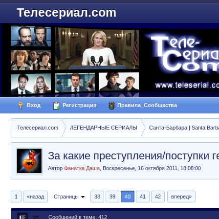
Телесериал.com
Вход
Регистрация
Правила_Сообщества
Телесериал.com
ЛЕГЕНДАРНЫЕ СЕРИАЛЫ
Санта-Барбара | Santa Barb
За какие преступления/поступки
Автор
Фанатка Даша
,
Воскресенье, 16 октября 2011, 18:08:00
1
«назад
Страницы
38
39
40
41
42
вперед»
Сообщений в теме: 412