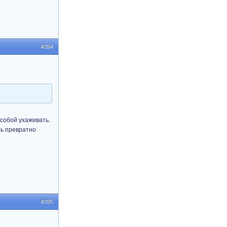
#394
 собой ухаживать.
ть превратно
#395