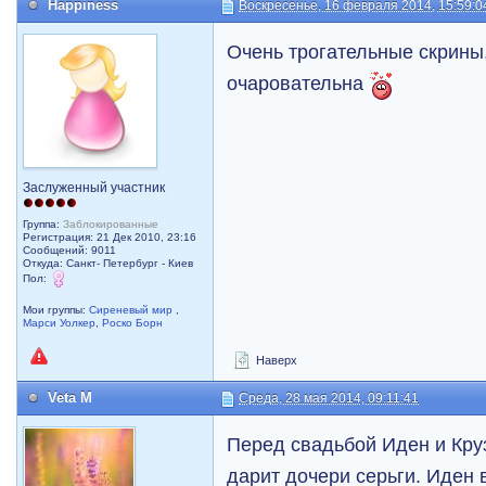
Happiness
Воскресенье, 16 февраля 2014, 15:59:0
Очень трогательные скрины,
очаровательна
Заслуженный участник
Группа:
Заблокированные
Регистрация: 21 Дек 2010, 23:16
Сообщений: 9011
Откуда: Санкт- Петербург - Киев
Пол:
Мои группы:
Сиреневый мир
,
Марси Уолкер
,
Роско Борн
Наверх
Veta M
Среда, 28 мая 2014, 09:11:41
Перед свадьбой Иден и Кру
дарит дочери серьги. Иден 