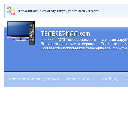
0
посетителей читают эту тему:
0
участников и
0
гостей
© 2000 – 2026
Телесериал.com — лучшие заруб
Даты выхода любимых сериалов.
Подборки сериа
Сообщество поклонников телесериалов: форумы, 
Использовать мобильную версию
Изменить стиль
Русский (RU)