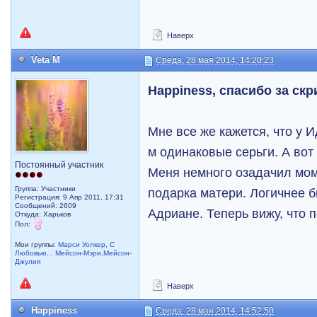
Наверх
Veta M
Среда, 28 мая 2014, 14:20:23
Happiness, спасибо за скр
Мне все же кажется, что у И
м одинаковые серьги. А вот
Постоянный участник
Меня немного озадачил мо
Группа: Участники
подарка матери. Логичнее б
Регистрация: 9 Апр 2011, 17:31
Сообщений: 2609
Адриане. Теперь вижу, что
Откуда: Харьков
Пол:
Мои группы:
Марси Уолкер
,
С
Любовью... Мейсон-Мэри,Мейсон-
Джулия
Наверх
Happiness
Среда, 28 мая 2014, 14:52:50