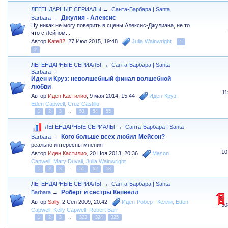
ЛЕГЕНДАРНЫЕ СЕРИАЛЫ
→
Санта-Барбара | Santa
Джулия - Алексис
Barbara
→
Ну никак не могу поверить в сцены Алексис-Джулиана, не то
что с Лейном...
Автор
Kate82
,
27 Июл 2015, 19:48
Julia Wainwright
1
2
ЛЕГЕНДАРНЫЕ СЕРИАЛЫ
→
Санта-Барбара | Santa
Barbara
→
Иден и Круз: неволшебный финал волшебной
любви
1
Автор
Иден Кастилио
,
9 мая 2014, 15:44
Иден-Круз
,
Eden Capwell
,
Cruz Castillo
1
2
3
...
53
54
55
ЛЕГЕНДАРНЫЕ СЕРИАЛЫ
→
Санта-Барбара | Santa
Кого больше всех любил Мейсон?
Barbara
→
реально интересны мнения
10
Автор
Иден Кастилио
,
20 Ноя 2013, 20:36
Mason
Capwell
,
Mary Duvall
,
Julia Wainwright
1
2
3
...
51
52
53
ЛЕГЕНДАРНЫЕ СЕРИАЛЫ
→
Санта-Барбара | Santa
Роберт и сестры Кепвелл
Barbara
→
Автор
Sally
,
2 Сен 2009, 20:42
Иден-Роберт-Келли
,
Eden
30
Capwell
,
Kelly Capwell
,
Robert Barr
1
2
3
...
323
324
325