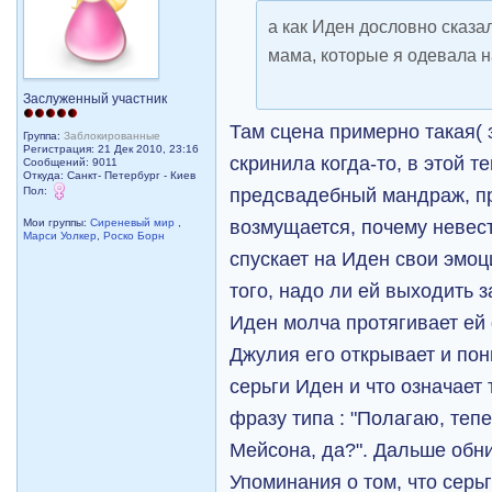
а как Иден дословно сказа
мама, которые я одевала н
Заслуженный участник
Там сцена примерно такая( 
Группа:
Заблокированные
Регистрация: 21 Дек 2010, 23:16
скринила когда-то, в этой т
Сообщений: 9011
Откуда: Санкт- Петербург - Киев
Пол:
предсвадебный мандраж, п
возмущается, почему невес
Мои группы:
Сиреневый мир
,
Марси Уолкер
,
Роско Борн
спускает на Иден свои эмоц
того, надо ли ей выходить 
Иден молча протягивает ей
Джулия его открывает и пон
серьги Иден и что означает 
фразу типа : "Полагаю, теп
Мейсона, да?". Дальше обн
Упоминания о том, что серь