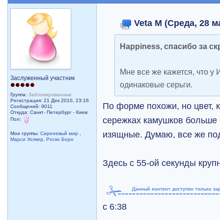
Veta M (Среда, 28 м
Happiness, спасибо за ск
Мне все же кажется, что у 
Заслуженный участник
одинаковые серьги.
Группа:
Заблокированные
Регистрация: 21 Дек 2010, 23:16
По форме похожи, но цвет, 
Сообщений: 9011
Откуда: Санкт- Петербург - Киев
сережках камушков больше 
Пол:
изящные. Думаю, все же п
Мои группы:
Сиреневый мир
,
Марси Уолкер
,
Роско Борн
Здесь с 55-ой секунды круп
c 6:38