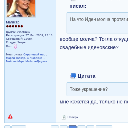
писал:
На что Иден молча протяги
Магистр
Группа: Участники
Регистрация: 27 Мар 2009, 23:16
вообще молча? Тогла откуда
Сообщений: 13954
Откуда: Тверь
свадебные иденовские?
Пол:
Мои группы:
Сиреневый мир
,
Марси Уолкер
,
С Любовью...
Мейсон-Мэри,Мейсон-Джулия
Цитата
Тоже украшение?
мне кажется да, только не 
Наверх