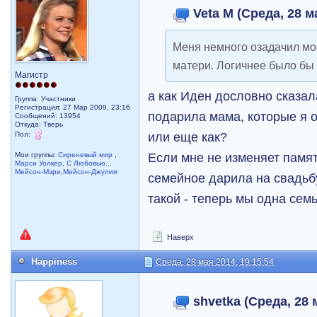
Veta M (Среда, 28 м
Меня немного озадачил м
матери. Логичнее было бы 
Магистр
а как Иден дословно сказал
Группа: Участники
Регистрация: 27 Мар 2009, 23:16
подарила мама, которые я 
Сообщений: 13954
Откуда: Тверь
или еще как?
Пол:
Если мне не изменяет памят
Мои группы:
Сиреневый мир
,
Марси Уолкер
,
С Любовью...
Мейсон-Мэри,Мейсон-Джулия
семейное дарила на свадьбу
такой - теперь мы одна сем
Наверх
Happiness
Среда, 28 мая 2014, 19:15:54
shvetka (Среда, 28 