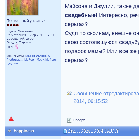
Мэйсона и Джулии, также да
свадебные!
Интересно, реч
Постоянный участник
серьгах?
Группа: Участники
Судя по скринам, внешне он
Регистрация: 9 Апр 2011, 17:31
Сообщений: 2609
свою состоявшуюся свадьб
Откуда: Харьков
Пол:
подарок мамы? Или все же р
Мои группы:
Марси Уолкер
,
С
серьгах?
Любовью... Мейсон-Мэри,Мейсон-
Джулия
Сообщение отредактировал
2014, 09:15:52
Наверх
Happiness
Среда, 28 мая 2014, 14:10:01