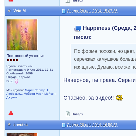
Наверх
Veta M
Среда, 28 мая 2014, 15:07:35
Happiness (Среда, 2
писал:
По форме похожи, но цвет,
Постоянный участник
сережках камушков больше
изящные. Думаю, все же п
Группа: Участники
Регистрация: 9 Апр 2011, 17:31
Сообщений: 2609
Откуда: Харьков
Наверное, ты права. Серьг
Пол:
Мои группы:
Марси Уолкер
,
С
Любовью... Мейсон-Мэри,Мейсон-
Спасибо, за видео!!
Джулия
Наверх
shvetka
Среда, 28 мая 2014, 16:59:27