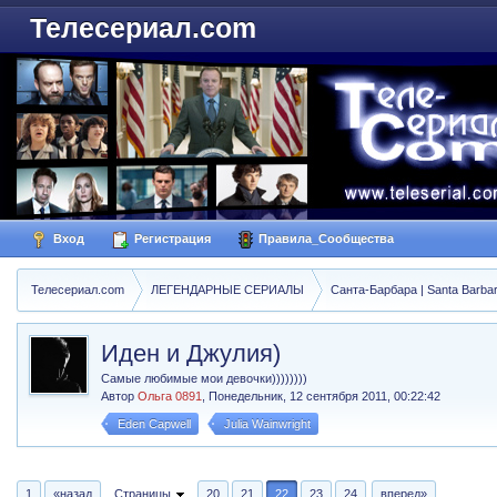
Телесериал.com
Вход
Регистрация
Правила_Сообщества
Телесериал.com
ЛЕГЕНДАРНЫЕ СЕРИАЛЫ
Санта-Барбара | Santa Barba
Иден и Джулия)
Самые любимые мои девочки))))))))
Автор
Ольга 0891
,
Понедельник, 12 сентября 2011, 00:22:42
Eden Capwell
Julia Wainwright
1
«назад
Страницы
20
21
22
23
24
вперед»