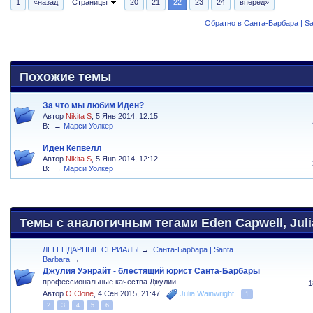
1
«назад
Страницы
20
21
22
23
24
вперед»
Обратно в Санта-Барбара | Sa
Похожие темы
За что мы любим Иден?
Автор
Nikita S
, 5 Янв 2014, 12:15
В:
→
Марси Уолкер
Иден Кепвелл
Автор
Nikita S
, 5 Янв 2014, 12:12
В:
→
Марси Уолкер
Темы с аналогичным тегами Eden Capwell, Juli
ЛЕГЕНДАРНЫЕ СЕРИАЛЫ
→
Санта-Барбара | Santa
Barbara
→
Джулия Уэнрайт - блестящий юрист Санта-Барбары
профессиональные качества Джулии
1
Автор
O Clone
,
4 Сен 2015, 21:47
Julia Wainwright
1
2
3
4
5
6