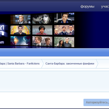
форумы
учас
форумы
учас
а | Santa Barbara - Fanfictions
Санта-Барбара: законченные фанфики
Авторизуйтесь 