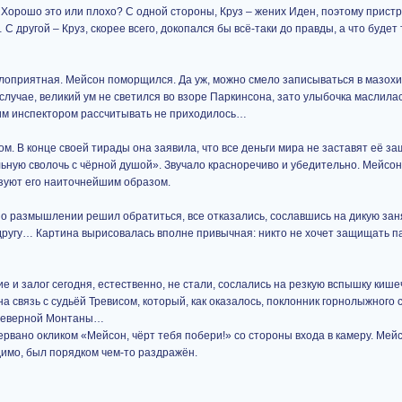
 Хорошо это или плохо? С одной стороны, Круз – жених Иден, поэтому пристр
С другой – Круз, скорее всего, докопался бы всё-таки до правды, а что будет
лоприятная. Мейсон поморщился. Да уж, можно смело записываться в мазохи
лучае, великий ум не светился во взоре Паркинсона, зато улыбочка маслилас
ким инспектором рассчитывать не приходилось…
ом. В конце своей тирады она заявила, что все деньги мира не заставят её з
ьную сволочь с чёрной душой». Звучало красноречиво и убедительно. Мейсон
изуют его наиточнейшим образом.
по размышлении решил обратиться, все отказались, сославшись на дикую заня
 другу… Картина вырисовалась вполне привычная: никто не хочет защищать 
 и залог сегодня, естественно, не стали, сослались на резкую вспышку кише
а связь с судьёй Тревисом, который, как оказалось, поклонник горнолыжного с
р северной Монтаны…
вано окликом «Мейсон, чёрт тебя побери!» со стороны входа в камеру. Мейс
идимо, был порядком чем-то раздражён.