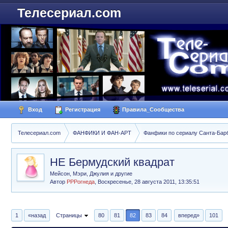
Телесериал.com
Вход
Регистрация
Правила_Сообщества
Телесериал.com
ФАНФИКИ И ФАН-АРТ
Фанфики по сериалу Санта-Барбар
НЕ Бермудский квадрат
Мейсон, Мэри, Джулия и другие
Автор
РРРогнеда
,
Воскресенье, 28 августа 2011, 13:35:51
1
«назад
Страницы
80
81
82
83
84
вперед»
101