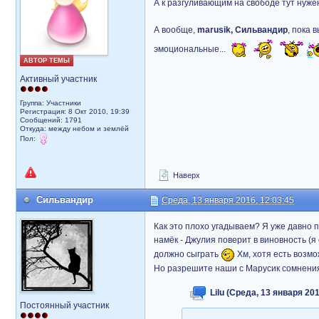
А к разгуливающим на свободе тут нуже
А вообще,
marusik, Сильвандир
, пока 
эмоциональные...
АВТОР ТЕМЫ
Активный участник
Группа: Участники
Регистрация: 8 Окт 2010, 19:39
Сообщений: 1791
Откуда: между небом и землёй
Пол:
Наверх
Сильвандир
Среда, 13 января 2016, 12:03:45
Как это плохо угадываем? Я уже давно 
намёк - Джулия поверит в виновность (я
должно сыграть
Хм, хотя есть возмо
Но разрешите наши с Марусик сомнения 
Lilu (Среда, 13 января 201
Постоянный участник