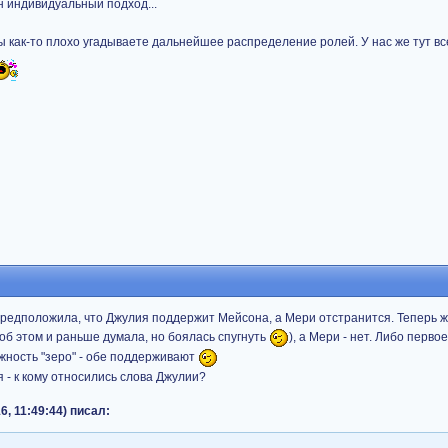
н индивидуальный подход...
вы как-то плохо угадываете дальнейшее распределение ролей. У нас же тут в
предположила, что Джулия поддержит Мейсона, а Мери отстранится. Теперь ж
 об этом и раньше думала, но боялась спугнуть
), а Мери - нет. Либо перво
жность "зеро" - обе поддерживают
- к кому относились слова Джулии?
6, 11:49:44) писал: