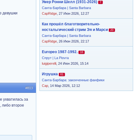
Умер Ронни Шелл (1931-2026)
7
Санта-Барбара | Santa Barbara
се девушки
CapRidge
, 27 Июн 2026, 12:27
Как прошёл благотворительно-
ностальгический стрим Эя и Марси
20
Санта-Барбара | Santa Barbara
CapRidge
, 26 Июн 2026, 22:17
Europeo 1987-1992.
16
Спрут | La Piovra
luigiperelli
, 24 Июн 2026, 15:14
Игрушка
61
Санта-Барбара: законченные фанфики
Cap
, 14 Мар 2026, 12:12
#813
е ухватилась за
е, либо второе