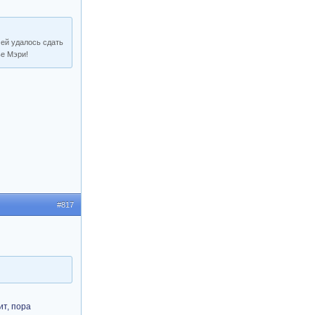
 ей удалось сдать
ье Мэри!
#817
ит, пора