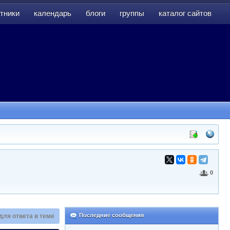
тники
календарь
блоги
группы
каталог сайтов
тники
календарь
блоги
группы
каталог сайтов
0
Последние сообщения
для ответа в теме