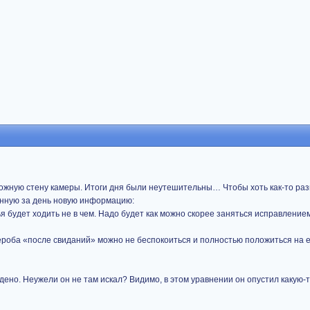
ожную стену камеры. Итоги дня были неутешительны… Чтобы хоть как-то раз
енную за день новую информацию:
я будет ходить не в чем. Надо будет как можно скорее заняться исправлением
дероба «после свиданий» можно не беспокоиться и полностью положиться на 
дено. Неужели он не там искал? Видимо, в этом уравнении он опустил какую-