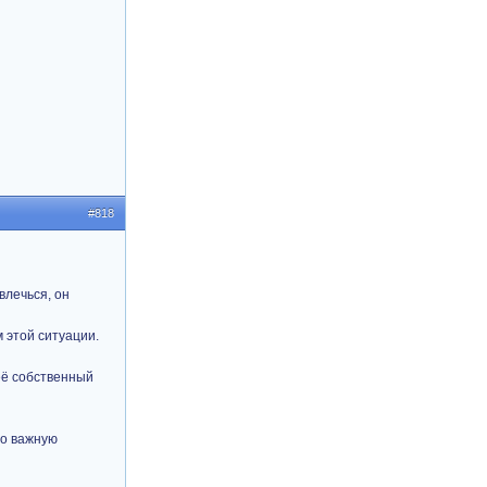
#818
влечься, он
 этой ситуации.
её собственный
то важную