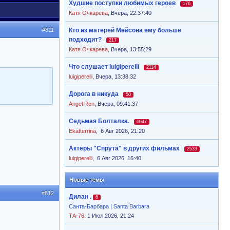
Худшие поступки любимых героев
176
Катя Очкарева
,
Вчера, 22:37:40
#811
Кто из матерей Мейсона ему больше
подходит?
217
Катя Очкарева
,
Вчера, 13:55:29
Что слушает luigiperelli
2114
luigiperelli
,
Вчера, 13:38:32
Дорога в никуда
50
Angel Ren
,
Вчера, 09:41:37
Седьмая Болталка.
6047
Ekatterrina
,
6 Авг 2026, 21:20
Актеры "Спрута" в других фильмах
2533
luigiperelli
,
6 Авг 2026, 16:40
Новые темы
#812
Дилан .
6
Санта-Барбара | Santa Barbara
ТА-76
, 1 Июл 2026, 21:24