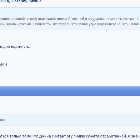
 2016, 11:15:09) писал:
довольна своей разведывательной миссией: хоть ей и не удалось поменять платье, но
ски чужими руками. Причём так, что теперь это правосудие будет уверено: это – плат
угодно подкинуть.
у.))
дие.
ться только тому, что Джина считает эту линию сюжета отработанной. А знач