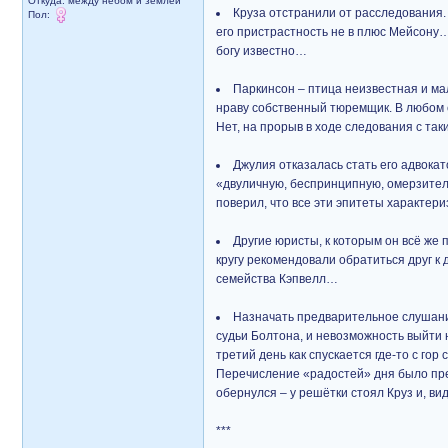
Откуда: между небом и землёй
Круза отстранили от расследования.
Пол:
его пристрастность не в плюс Мейсону… 
богу известно…
Паркинсон – птица неизвестная и ма
нраву собственный тюремщик. В любом с
Нет, на прорыв в ходе следования с та
Джулия отказалась стать его адвокат
«двуличную, беспринципную, омерзител
поверил, что все эти эпитеты характер
Другие юристы, к которым он всё же 
кругу рекомендовали обратиться друг к
семейства Кэпвелл…
Назначать предварительное слушание
судьи Болтона, и невозможность выйти н
третий день как спускается где-то с го
Перечисление «радостей» дня было прер
обернулся – у решётки стоял Круз и, в
***