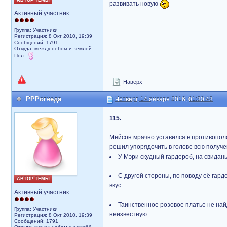
АВТОР ТЕМЫ
развивать новую
Активный участник
Группа: Участники
Регистрация: 8 Окт 2010, 19:39
Сообщений: 1791
Откуда: между небом и землёй
Пол:
Наверх
РРРогнеда
Четверг, 14 января 2016, 01:30:43
115.
Мейсон мрачно уставился в противопол
решил упорядочить в голове всю получ
У Мэри скудный гардероб, на свидань
С другой стороны, по поводу её гар
АВТОР ТЕМЫ
вкус…
Активный участник
Таинственное розовое платье не най
Группа: Участники
неизвестную…
Регистрация: 8 Окт 2010, 19:39
Сообщений: 1791