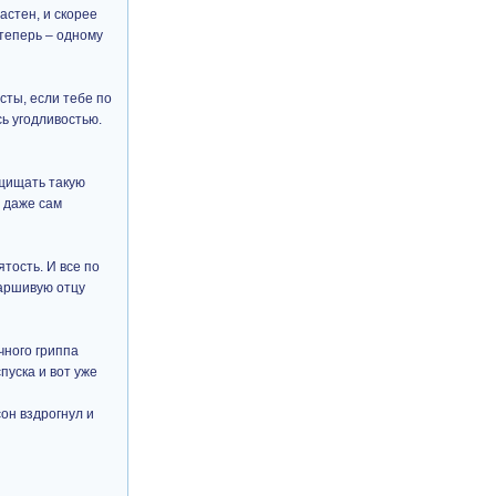
астен, и скорее
 теперь – одному
сты, если тебе по
ь угодливостью.
ащищать такую
 даже сам
тость. И все по
паршивую отцу
чного гриппа
пуска и вот уже
он вздрогнул и