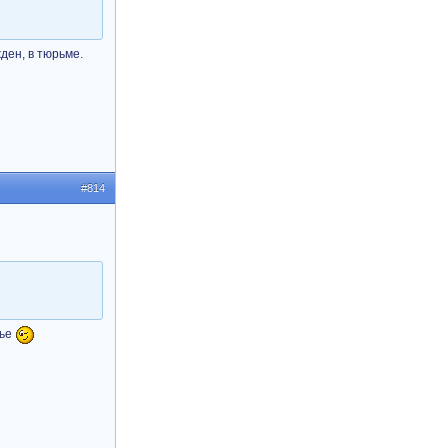
ден, в тюрьме.
#814
тье