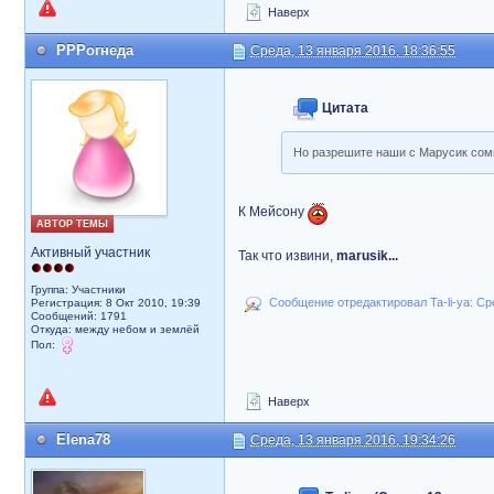
Наверх
РРРогнеда
Среда, 13 января 2016, 18:36:55
Цитата
Но разрешите наши с Марусик сомн
К Мейсону
АВТОР ТЕМЫ
Активный участник
Так что извини,
marusik...
Группа: Участники
Сообщение отредактировал Ta-li-ya: Сре
Регистрация: 8 Окт 2010, 19:39
Сообщений: 1791
Откуда: между небом и землёй
Пол:
Наверх
Elena78
Среда, 13 января 2016, 19:34:26