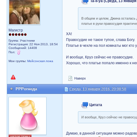
Ta-li-ya (Среда, 13 января
В общем и целом, Джина осталась 
платье в руки правосудия практиче
Магистр
ХА!
Правосудие не такое тупое, слава Богу.
Группа: Участники
Регистрация: 22 Ноя 2013, 18:54
Платье в чехле на пол комнаты мог кто 
Сообщений: 14408
Пол:
И вообще, Круз сейчас-не правосудие.
Мои группы:
Мейсонская ложа
Хорошо, что платье попало именно к нем
Наверх
РРРогнеда
Среда, 13 января 2016, 20:08:58
Цитата
И вообще, Круз сейчас-не правосу
Думаю, в данной ситуации можно радова