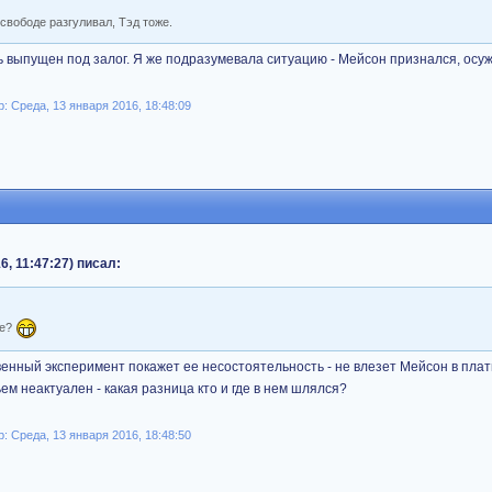
свободе разгуливал, Тэд тоже.
ь выпущен под залог. Я же подразумевала ситуацию - Мейсон признался, осуж
 Среда, 13 января 2016, 18:48:09
6, 11:47:27) писал:
ье?
венный эксперимент покажет ее несостоятельность - не влезет Мейсон в пла
ем неактуален - какая разница кто и где в нем шлялся?
 Среда, 13 января 2016, 18:48:50