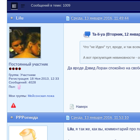
Сообщений в теме: 1009
Lilu
Среда, 13 января 2016, 11:49:44
Ta-li-ya (Вторник, 12 янва
Что "не Иден" тут, вроде, и так вс
А вот презумпция невиновности - о
Постоянный участник
Да вроде Дэвид Лоран спокойно на свобо
Группа: Участники
Регистрация: 18 Ноя 2013, 12:33
Сообщений: 4028
Пол:
Мои группы:
Мейсонская ложа
Наверх
РРРогнеда
Среда, 13 января 2016, 11:53:10
Lilu
, я так же, как вы, комментарий про