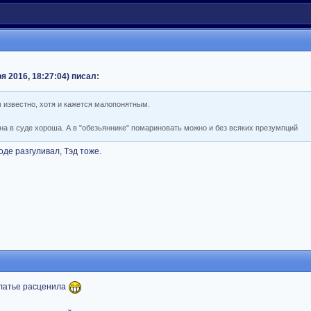
ря 2016, 18:27:04) писал:
ем известно, хотя и кажется малопонятным.
на в суде хороша. А в "обезьяннике" помариновать можно и без всяких презумпций
де разгуливал, Тэд тоже.
 платье расценила