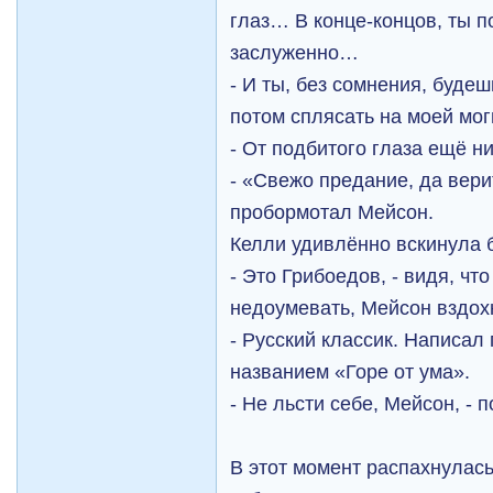
глаз… В конце-концов, ты 
заслуженно…
- И ты, без сомнения, буде
потом сплясать на моей мо
- От подбитого глаза ещё н
- «Свежо предание, да верит
пробормотал Мейсон.
Келли удивлённо вскинула 
- Это Грибоедов, - видя, ч
недоумевать, Мейсон вздох
- Русский классик. Написал
названием «Горе от ума».
- Не льсти себе, Мейсон, - 
В этот момент распахнулас