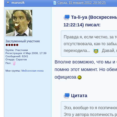
marusik
Среда, 11 января 2012, 20:50:25
Ta-li-ya (Воскресень
12:22:14) писал:
Правда я, если честно, за т
Заслуженный участник
отсутствовала, как-то забы
переходила...
Давай, 
Группа: Участники
Регистрация: 4 Мар 2008, 17:39
Сообщений: 6241
Откуда: Саратов
Вполне возможно, что мы и 
Пол:
помню этот момент. Но обеи
Мои группы:
Мейсонская ложа
официоза
Цитата
Эээ, вообще-то я поэтичнос
Это у автора поэтичность