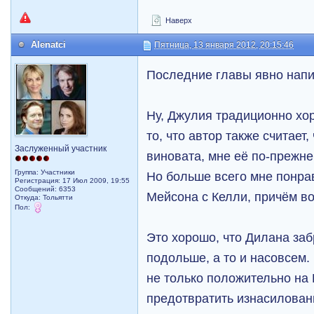
Наверх
Alenatci
Пятница, 13 января 2012, 20:15:46
Последние главы явно нап
Ну, Джулия традиционно хо
то, что автор также считает,
Заслуженный участник
виновата, мне её по-прежн
Группа: Участники
Но больше всего мне понра
Регистрация: 17 Июл 2009, 19:55
Сообщений: 6353
Мейсона с Келли, причём в
Откуда: Тольятти
Пол:
Это хорошо, что Дилана заб
подольше, а то и насовсем.
не только положительно на 
предотвратить изнасилован