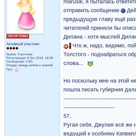
marusik, я пыталась ответит
отправить сообщение
Дей
предыдущую главу ещё раз 
читателей приняли бы опис
Дилана - хотя мыслей Дилан
АВТОР ТЕМЫ
Активный участник
Что ж, надо, видимо, по
Толстого - поднабраться об
Группа: Участники
Регистрация: 8 Окт 2010, 19:39
Сообщений: 1791
слова...
Откуда: между небом и землёй
Пол:
Но поскольку мне на этой не
пошла писать губерния да
---------------------------------------
----------------------------
57.
Ругая себя, Джулия всё же 
ведущей к особняку Кэпвелл