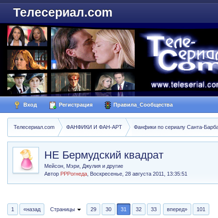
Телесериал.com
Вход
Регистрация
Правила_Сообщества
Телесериал.com
ФАНФИКИ И ФАН-АРТ
Фанфики по сериалу Санта-Барбара
НЕ Бермудский квадрат
Мейсон, Мэри, Джулия и другие
Автор
РРРогнеда
,
Воскресенье, 28 августа 2011, 13:35:51
1
«назад
Страницы
29
30
31
32
33
вперед»
101