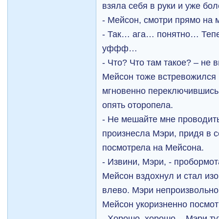
взяла себя в руки и уже бо
- Мейсон, смотри прямо на м
- Так… ага… понятно… Теп
уффф…
- Что? Что там такое? – не
Мейсон тоже встревожился 
мгновенно переключившись 
опять оторопела.
- Не мешайте мне проводить
произнесла Мэри, придя в с
посмотрела на Мейсона.
- Извини, Мэри, - пробормо
Мейсон вздохнул и стал изо
влево. Мэри непроизвольно
Мейсон укоризненно посмот
- Хорошо, хорошо, - Мэри ту