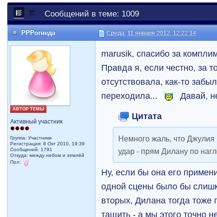
Сообщений в теме: 1009
РРРогнеда
Среда, 11 января 2012, 12:22:14
marusik, спасибо за компли
Правда я, если честно, за то
отсутствовала, как-то забыл
переходила...
Давай, н
АВТОР ТЕМЫ
Цитата
Активный участник
Немного жаль, что Джулия
Группа: Участники
Регистрация: 8 Окт 2010, 19:39
Сообщений: 1791
удар - прям Дилану по наг
Откуда: между небом и землёй
Пол:
Ну, если бы она его примен
одной сцены было бы слишк
вторых, Дилана тогда тоже 
тащить - а мы этого точно 