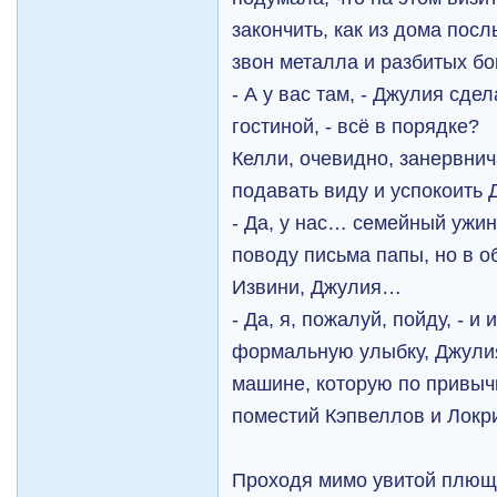
закончить, как из дома посл
звон металла и разбитых бо
- А у вас там, - Джулия сде
гостиной, - всё в порядке?
Келли, очевидно, занервнич
подавать виду и успокоить
- Да, у нас… семейный ужин
поводу письма папы, но в 
Извини, Джулия…
- Да, я, пожалуй, пойду, - и
формальную улыбку, Джулия
машине, которую по привыч
поместий Кэпвеллов и Локр
Проходя мимо увитой плющо