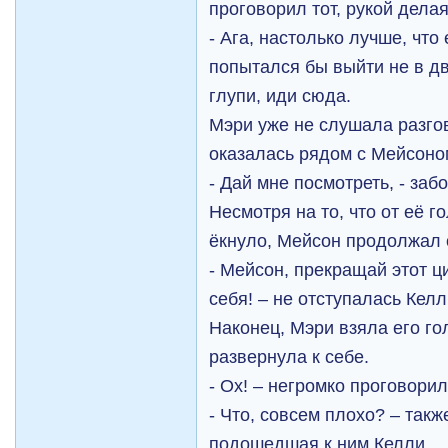
проговорил тот, рукой делая
- Ага, настолько лучше, что
попытался бы выйти не в дв
глупи, иди сюда.
Мэри уже не слушала разгов
оказалась рядом с Мейсоно
- Дай мне посмотреть, - заб
Несмотря на то, что от её г
ёкнуло, Мейсон продолжал 
- Мейсон, прекращай этот ц
себя! – не отступалась Келл
Наконец, Мэри взяла его го
развернула к себе.
- Ох! – негромко проговори
- Что, совсем плохо? – так
подошедшая к ним Келли.