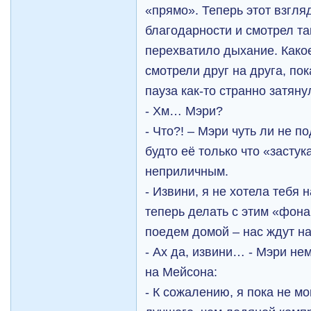
«прямо». Теперь этот взгл
благодарности и смотрел та
перехватило дыхание. Какое
смотрели друг на друга, пок
пауза как-то странно затяну
- Хм… Мэри?
- Что?! – Мэри чуть ли не п
будто её только что «застук
неприличным.
- Извини, я не хотела тебя 
теперь делать с этим «фона
поедем домой – нас ждут н
- Ах да, извини… - Мэри не
на Мейсона:
- К сожалению, я пока не м