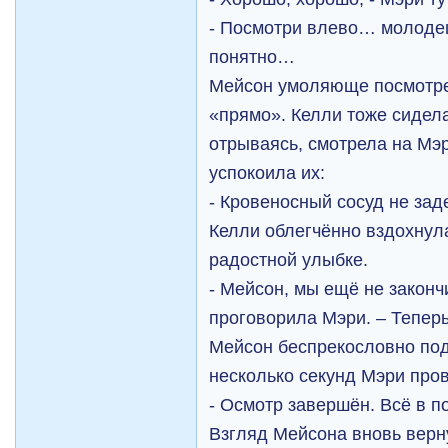
- Посмотри влево… молоде
понятно…
Мейсон умоляюще посмотре
«прямо». Келли тоже сидела
отрываясь, смотрела на Мэ
успокоила их:
- Кровеносный сосуд не заде
Келли облегчённо вздохнул
радостной улыбке.
- Мейсон, мы ещё не закончи
проговорила Мэри. – Теперь
Мейсон беспрекословно под
несколько секунд Мэри про
- Осмотр завершён. Всё в п
Взгляд Мейсона вновь верн