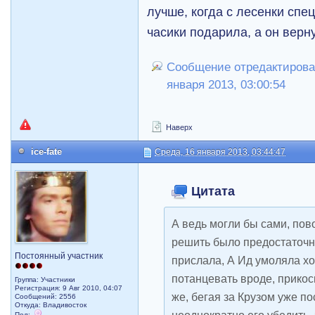
лучше, когда с лесенки спе
часики подарила, а он вернул...
Сообщение отредактировал
января 2013, 03:00:54
Наверх
ice-fate
Среда, 16 января 2013, 03:44:47
Цитата
А ведь могли бы сами, по
решить было предостаточно
Постоянный участник
прислала, А Ид умоляла хо
потанцевать вроде, прикосн
Группа: Участники
Регистрация: 9 Авг 2010, 04:07
же, бегая за Крузом уже п
Сообщений: 2556
Откуда: Владивосток
неоднократно его убедить, 
Пол: