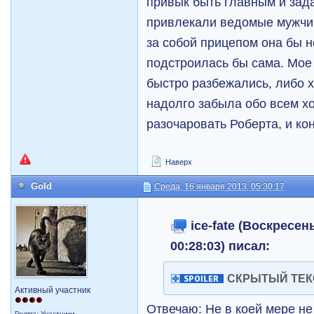
привык быть главным и зада
привлекали ведомые мужчин
за собой прицепом она бы н
подстроилась бы сама. Мое
быстро разбежались, либо 
надолго забыла обо всем х
разочаровать Роберта, и ко
Наверх
Gold
Среда, 16 января 2013, 05:30:17
ice-fate (Воскресен
00:28:03) писал:
СКРЫТЫЙ ТЕК
Активный участник
Отвечаю: Не в коей мере н
Группа: Участники