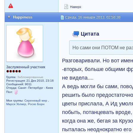
Наверх
Happiness
Среда, 16 января 2013, 02:58:38
Цитата
Но сами они ПОТОМ не раз
Разговаривали. Но вот именн
Заслуженный участник
-вторых, больше общими фр
не видела....
Группа:
Заблокированные
Регистрация: 21 Дек 2010, 23:16
Сообщений: 9011
А ведь могли бы сами, пов
Откуда: Санкт- Петербург - Киев
Пол:
решить было предостаточно.
Мои группы:
Сиреневый мир
,
цветы прислала, А Ид умоля
Марси Уолкер
,
Роско Борн
побыть, потанцевать вроде,
когда она же, бегая за Круз
пыталась неоднократно его 