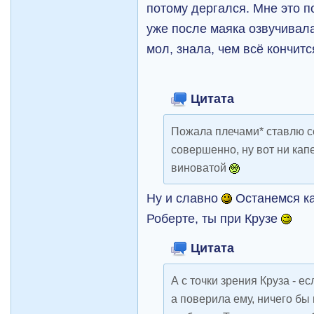
потому дергался. Мне это п
уже после маяка озвучивала
мол, знала, чем всё кончитс
Цитата
Пожала плечами* ставлю се
совершенно, ну вот ни кап
виноватой
Ну и славно
Останемся ка
Роберте, ты при Крузе
Цитата
А с точки зрения Круза - е
а поверила ему, ничего бы 