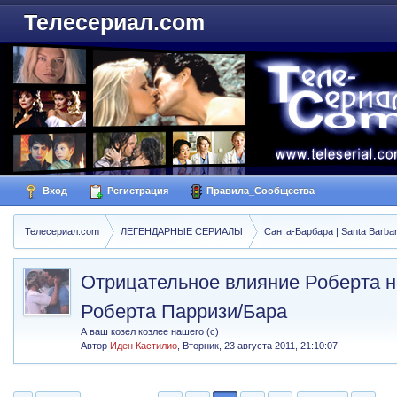
Телесериал.com
Вход
Регистрация
Правила_Сообщества
Телесериал.com
ЛЕГЕНДАРНЫЕ СЕРИАЛЫ
Санта-Барбара | Santa Barba
Отрицательное влияние Роберта н
Роберта Парризи/Бара
А ваш козел козлее нашего (с)
Автор
Иден Кастилио
,
Вторник, 23 августа 2011, 21:10:07