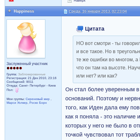
Наверх
Happiness
Среда, 16 января 2013, 02:23:04
Цитата
НО вот смотри - ты говори
и все такое. Но в треугол
те же ошибки во многом, а
Заслуженный участник
что он там на высоте. Нау
Группа:
Заблокированные
или нет? или как?
Регистрация: 21 Дек 2010, 23:16
Сообщений: 9011
Откуда: Санкт- Петербург - Киев
Он стал более уверенным в
Пол:
оснований. Поэтому и нерв
Мои группы:
Сиреневый мир
,
Марси Уолкер
,
Роско Борн
того, как Иден дала ему по
как я поняла - это наличие 
которых у него не было в о
точкой чувствовал тот трабл