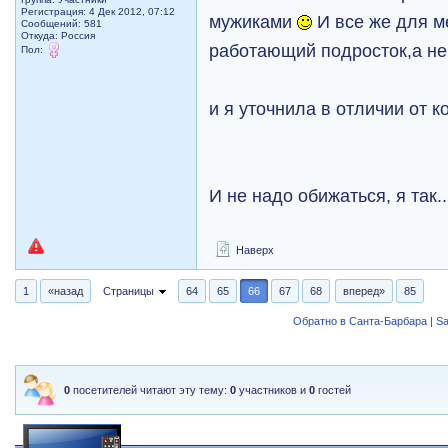
Регистрация: 4 Дек 2012, 07:12
мужиками
И все же для м
Сообщений: 581
Откуда: Россия
работающий подросток,а н
Пол:
и я уточнила в отличии от к
И не надо обижаться, я так.
Наверх
1
«назад
Страницы
64
65
66
67
68
вперед»
85
Обратно в Санта-Барбара | Sa
0
посетителей читают эту тему:
0
участников и
0
гостей