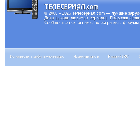
© 2000 – 2026
Телесериал.com — лучшие заруб
Даты выхода любимых сериалов.
Подборки сериа
Сообщество поклонников телесериалов: форумы, 
Использовать мобильную версию
Изменить стиль
Русский (RU)