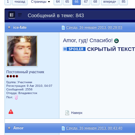
1
«назад
Страницы
64
65
66
67
68
вперед»
85
Сообщений в теме: 843
ice-fate
Среда, 16 января 2013, 00:28:03
Amor, гуд! Спасибо!
СКРЫТЫЙ ТЕКС
Постоянный участник
Группа: Участники
Регистрация: 9 Авг 2010, 04:07
Сообщений: 2556
Откуда: Владивосток
Пол:
Наверх
Amor
Среда, 16 января 2013, 00:43:40