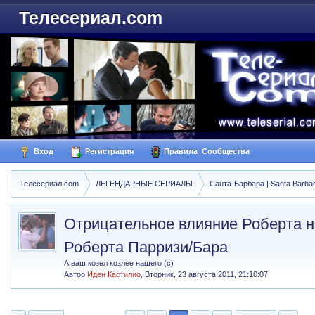
Телесериал.com
Вход
Регистрация
Правила_Сообщества
Телесериал.com
ЛЕГЕНДАРНЫЕ СЕРИАЛЫ
Санта-Барбара | Santa Barba
Отрицательное влияние Роберта н
Роберта Парризи/Бара
А ваш козел козлее нашего (с)
Автор
Иден Кастилио
,
Вторник, 23 августа 2011, 21:10:07