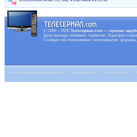
0
посетителей читают эту тему:
0
участников и
0
гостей
© 2000 – 2026
Телесериал.com — лучшие заруб
Даты выхода любимых сериалов.
Подборки сериа
Сообщество поклонников телесериалов: форумы, 
Использовать мобильную версию
Изменить стиль
Русский (RU)