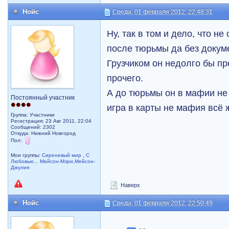
Нойс
Среда, 01 февраля 2012, 22:48:31
Ну, так в том и дело, что н
после тюрьмы да без докум
Грузчиком он недолго бы пр
прочего.
А до тюрьмы он в мафии не 
Постоянный участник
игра в карты не мафия всё 
Группа: Участники
Регистрация: 23 Авг 2011, 22:04
Сообщений: 2302
Откуда: Нижний Новгород
Пол:
Мои группы:
Сиреневый мир
,
С
Любовью... Мейсон-Мэри,Мейсон-
Джулия
Наверх
Нойс
Среда, 01 февраля 2012, 22:50:49