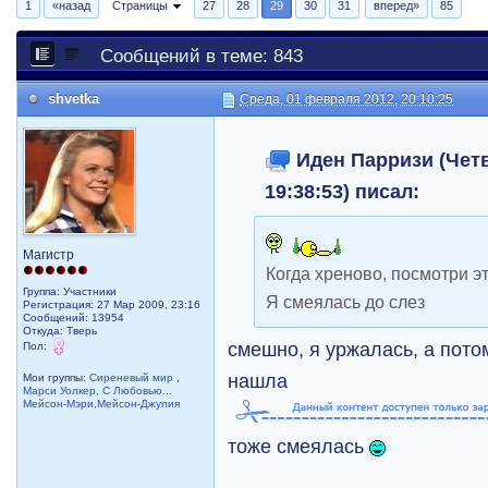
1
«назад
Страницы
27
28
29
30
31
вперед»
85
Сообщений в теме: 843
shvetka
Среда, 01 февраля 2012, 20:10:25
Иден Парризи (Четве
19:38:53) писал:
Магистр
Когда хреново, посмотри э
Группа: Участники
Я смеялась до слез
Регистрация: 27 Мар 2009, 23:16
Сообщений: 13954
Откуда: Тверь
смешно, я уржалась, а пото
Пол:
нашла
Мои группы:
Сиреневый мир
,
Марси Уолкер
,
С Любовью...
Мейсон-Мэри,Мейсон-Джулия
тоже смеялась