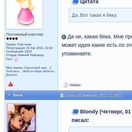
Цитата
Да. Вот такая я бяка
Постоянный участник
Да не, какая бяка. Мне пр
может идеи какие есть по эт
Группа: Участники
Регистрация: 23 Авг 2011, 22:04
Сообщений: 2302
упоминаете.
Откуда: Нижний Новгород
Пол:
Мои группы:
Сиреневый мир
,
С
Любовью... Мейсон-Мэри,Мейсон-
Джулия
Наверх
Amor
Среда, 01 февраля 2012, 22:50:51
Blondy (Четверг, 01 
писал: