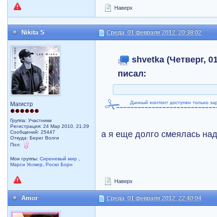
Наверх
Nikita S
Среда, 01 февраля 2012, 20:38:02
shvetka (Четверг, 01
писал:
Магистр
Группа: Участники
Регистрация: 24 Мар 2010, 21:29
а я еще долго смеялась над
Сообщений: 25447
Откуда: Берег Волги
Пол:
Мои группы:
Сиреневый мир
,
Марси Уолкер
,
Роско Борн
Наверх
Amor
Среда, 01 февраля 2012, 22:40:04