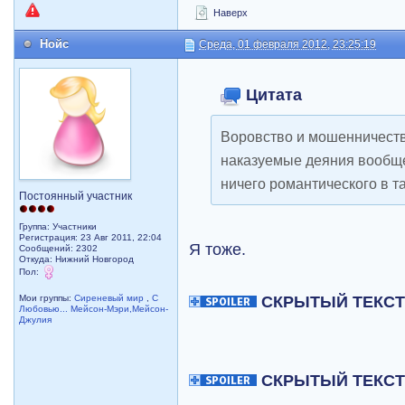
Наверх
Нойс
Среда, 01 февраля 2012, 23:25:19
Цитата
Воровство и мошенничество
наказуемые деяния вообще
ничего романтического в т
Постоянный участник
Группа: Участники
Регистрация: 23 Авг 2011, 22:04
Я тоже.
Сообщений: 2302
Откуда: Нижний Новгород
Пол:
СКРЫТЫЙ ТЕКС
Мои группы:
Сиреневый мир
,
С
Любовью... Мейсон-Мэри,Мейсон-
Джулия
СКРЫТЫЙ ТЕКС