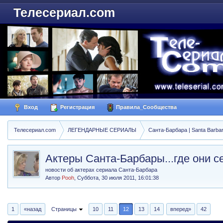
Телесериал.com
Вход
Регистрация
Правила_Сообщества
Телесериал.com
ЛЕГЕНДАРНЫЕ СЕРИАЛЫ
Санта-Барбара | Santa Barba
Актеры Санта-Барбары...где они с
новости об актерах сериала Санта-Барбара
Автор
Pooh
,
Суббота, 30 июля 2011, 16:01:38
1
«назад
Страницы
10
11
12
13
14
вперед»
42