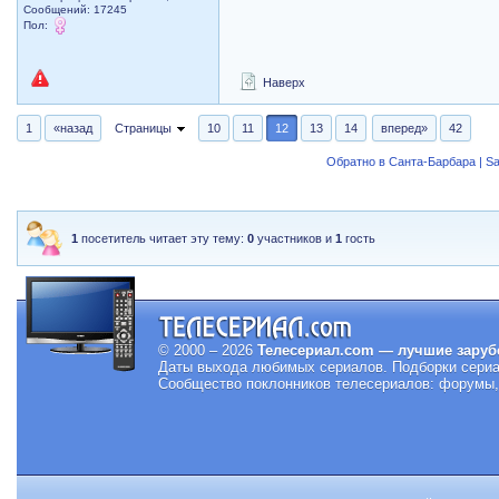
Сообщений: 17245
Пол:
Наверх
1
«назад
Страницы
10
11
12
13
14
вперед»
42
Обратно в Санта-Барбара | Sa
1
посетитель читает эту тему:
0
участников и
1
гость
© 2000 – 2026
Телесериал.com — лучшие заруб
Даты выхода любимых сериалов.
Подборки сериа
Сообщество поклонников телесериалов: форумы, 