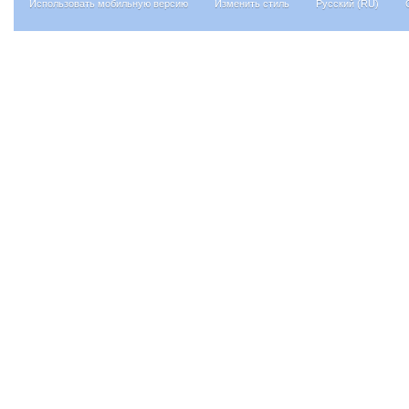
Использовать мобильную версию
Изменить стиль
Русский (RU)