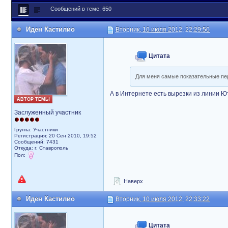
Сообщений в теме: 650
Иден Кастилио
Вторник, 10 июля 2012, 22:29:50
Цитата
Для меня самые показательные пер
А в Интернете есть вырезки из линии Ют
АВТОР ТЕМЫ
Заслуженный участник
Группа: Участники
Регистрация: 20 Сен 2010, 19:52
Сообщений: 7431
Откуда: г. Ставрополь
Пол:
Наверх
Иден Кастилио
Вторник, 10 июля 2012, 22:33:22
Цитата