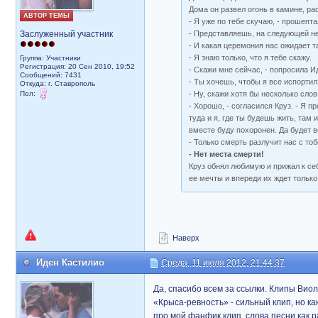
Дома он развел огонь в камине, ра
АВТОР ТЕМЫ
- Я уже по тебе скучаю, - прошепта
Заслуженный участник
- Представляешь, на следующей нед
- И какая церемония нас ожидает 
- Я знаю только, что я тебе скажу.
Группа: Участники
Регистрация: 20 Сен 2010, 19:52
- Скажи мне сейчас, - попросила И
Сообщений: 7431
- Ты хочешь, чтобы я все испортил
Откуда: г. Ставрополь
Пол:
- Ну, скажи хотя бы несколько слов
- Хорошо, - согласился Круз. - Я п
туда и я, где ты будешь жить, там 
вместе буду похоронен. Да будет в
- Только смерть разлучит нас с тоб
- Нет места смерти!
Круз обнял любимую и прижал к себ
ее мечты и впереди их ждет только 
Наверх
Иден Кастилио
Среда, 11 июля 2012, 21:44:37
Да, спасибо всем за ссылки. Клипы Виол
«Крыса-ревность» - сильный клип, но ка
про мой фанфик клип, слова песни как р