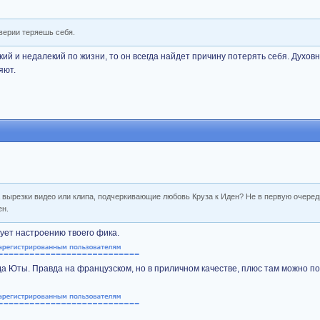
оверии теряешь себя.
кий и недалекий по жизни, то он всегда найдет причину потерять себя. Духо
яют.
а вырезки видео или клипа, подчеркивающие любовь Круза к Иден? Не в первую очеред
ен.
вует настроению твоего фика.
да Юты. Правда на французском, но в приличном качестве, плюс там можно по