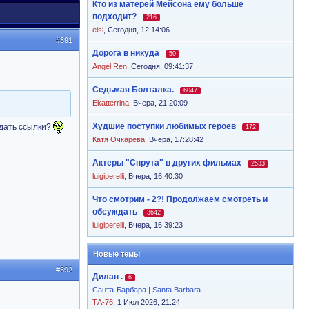
Кто из матерей Мейсона ему больше
подходит?
216
elsi
,
Сегодня, 12:14:06
#391
Дорога в никуда
50
Angel Ren
,
Сегодня, 09:41:37
Седьмая Болталка.
6047
Ekatterrina
,
Вчера, 21:20:09
Худшие поступки любимых героев
 дать ссылки?
172
Катя Очкарева
,
Вчера, 17:28:42
Актеры "Спрута" в других фильмах
2533
luigiperelli
,
Вчера, 16:40:30
Что смотрим - 2?! Продолжаем смотреть и
обсуждать
3642
luigiperelli
,
Вчера, 16:39:23
Новые темы
#392
Дилан .
6
Санта-Барбара | Santa Barbara
ТА-76
, 1 Июл 2026, 21:24