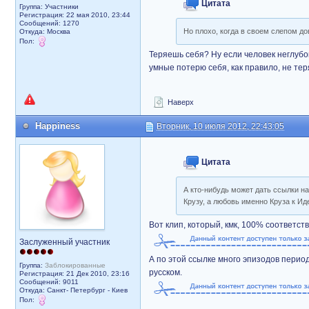
Цитата
Группа: Участники
Регистрация: 22 мая 2010, 23:44
Сообщений: 1270
Но плохо, когда в своем слепом д
Откуда: Москва
Пол:
Теряешь себя? Ну если человек неглубо
умные потерю себя, как правило, не тер
Наверх
Happiness
Вторник, 10 июля 2012, 22:43:05
Цитата
А кто-нибудь может дать ссылки н
Крузу, а любовь именно Круза к Ид
Вот клип, который, кмк, 100% соответст
Заслуженный участник
А по этой ссылке много эпизодов перио
Группа:
Заблокированные
русском.
Регистрация: 21 Дек 2010, 23:16
Сообщений: 9011
Откуда: Санкт- Петербург - Киев
Пол: