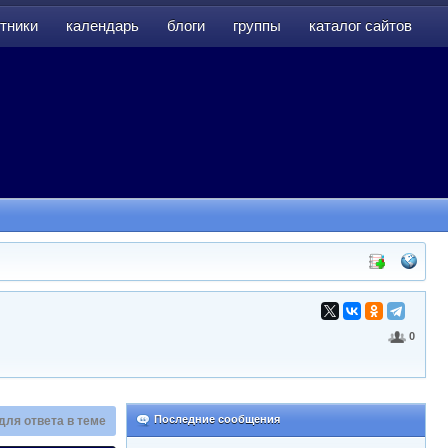
тники
календарь
блоги
группы
каталог сайтов
тники
календарь
блоги
группы
каталог сайтов
0
Последние сообщения
для ответа в теме