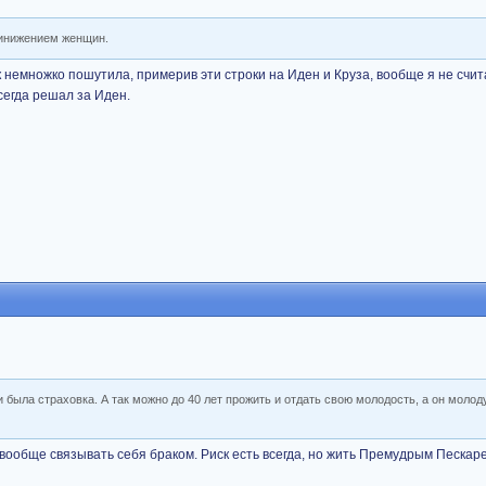
ринижением женщин.
 немножко пошутила, примерив эти строки на Иден и Круза, вообще я не счит
сегда решал за Иден.
и была страховка. А так можно до 40 лет прожить и отдать свою молодость, а он моло
т вообще связывать себя браком. Риск есть всегда, но жить Премудрым Пескар