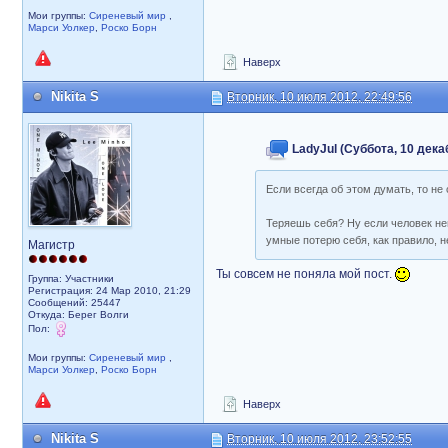
Мои группы:
Сиреневый мир
,
Марси Уолкер
,
Роско Борн
Наверх
Nikita S
Вторник, 10 июля 2012, 22:49:56
LadyJul (Суббота, 10 декаб
Если всегда об этом думать, то н
Теряешь себя? Ну если человек нег
умные потерю себя, как правило, н
Магистр
Ты совсем не поняла мой пост.
Группа: Участники
Регистрация: 24 Мар 2010, 21:29
Сообщений: 25447
Откуда: Берег Волги
Пол:
Мои группы:
Сиреневый мир
,
Марси Уолкер
,
Роско Борн
Наверх
Nikita S
Вторник, 10 июля 2012, 23:52:55