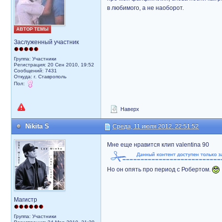
в любимого, а не наоборот.
АВТОР ТЕМЫ
Заслуженный участник
Группа: Участники
Регистрация: 20 Сен 2010, 19:52
Сообщений: 7431
Откуда: г. Ставрополь
Пол:
Наверх
Nikita S
Среда, 11 июля 2012, 22:51:52
Мне еще нравится клип valentina 90
Но он опять про период с Робертом.
Магистр
Группа: Участники