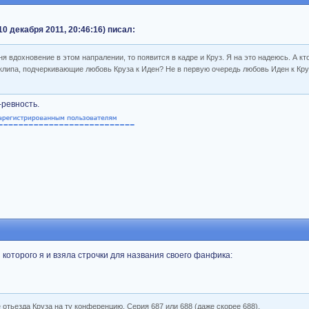
0 декабря 2011, 20:46:16) писал:
 вдохновение в этом напралении, то появится в кадре и Круз. Я на это надеюсь. А к
 клипа, подчеркивающие любовь Круза к Иден? Не в первую очередь любовь Иден к Кру
-ревность.
з которого я и взяла строчки для названия своего фанфика:
отьезда Круза на ту конференцию. Серия 687 или 688 (даже скорее 688).