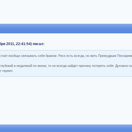
ря 2011, 22:41:54) писал:
е стоит вообще связывать себя браком. Риск есть всегда, но жить Премудрым Пескаре
лубокий и недалекий по жизни, то он всегда найдет причину потерять себя. Духовно-
е теряют.