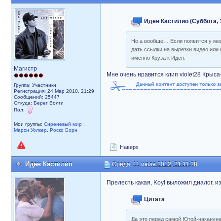
Иден Кастилио (Суббота, 1
Но а вообще… Если появится у меня
дать ссылки на вырезки видео или
именно Круза к Иден.
Магистр
Мне очень нравится клип violet28 Крыса
Группа: Участники
Регистрация: 24 Мар 2010, 21:29
Сообщений: 25447
Откуда: Берег Волги
Пол:
Мои группы:
Сиреневый мир
,
Марси Уолкер
,
Роско Борн
Наверх
Иден Кастилио
Среда, 11 июля 2012, 21:11:28
Прелесть какая, Koyl выложил диалог, и
Цитата
Да это перед самой Ютой-накануне 