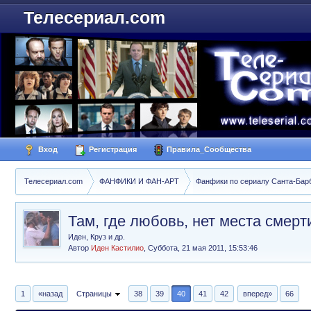
Телесериал.com
Вход
Регистрация
Правила_Сообщества
Телесериал.com
ФАНФИКИ И ФАН-АРТ
Фанфики по сериалу Санта-Барбар
Там, где любовь, нет места смерт
Иден, Круз и др.
Автор
Иден Кастилио
,
Суббота, 21 мая 2011, 15:53:46
1
«назад
Страницы
38
39
40
41
42
вперед»
66