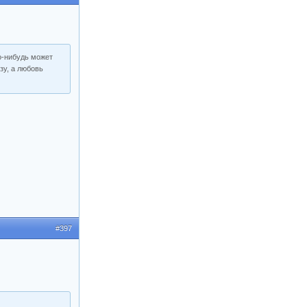
то-нибудь может
зу, а любовь
#397