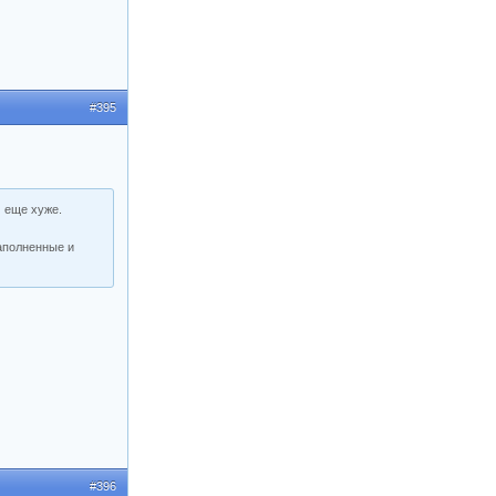
#395
м еще хуже.
наполненные и
#396