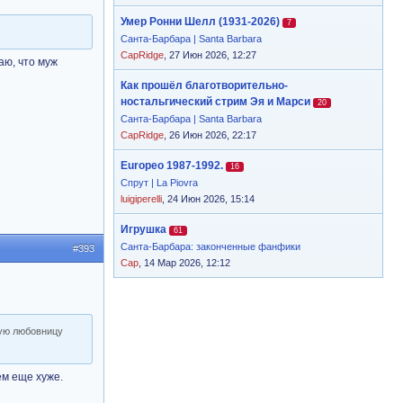
Умер Ронни Шелл (1931-2026)
7
Санта-Барбара | Santa Barbara
CapRidge
, 27 Июн 2026, 12:27
аю, что муж
Как прошёл благотворительно-
ностальгический стрим Эя и Марси
20
Санта-Барбара | Santa Barbara
CapRidge
, 26 Июн 2026, 22:17
Europeo 1987-1992.
16
Спрут | La Piovra
luigiperelli
, 24 Июн 2026, 15:14
Игрушка
61
Санта-Барбара: законченные фанфики
#393
Cap
, 14 Мар 2026, 12:12
дую любовницу
ем еще хуже.