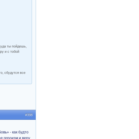
 куда ты пойдешь,
ру и с тобой
то, сбудутся все
#398
овь» - как будто
е героизм и веру