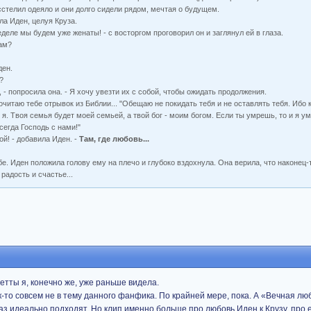
сстелил одеяло и они долго сидели рядом, мечтая о будущем.
ла Иден, целуя Круза.
еле мы будем уже женаты! - с восторгом проговорил он и заглянул ей в глаза.
там?
ден.
?
, - попросила она. - Я хочу увезти их с собой, чтобы ожидать продолжения.
рочитаю тебе отрывок из Библии... "Обещаю не покидать тебя и не оставлять тебя. Ибо
и я. Твоя семья будет моей семьей, а твой бог - моим богом. Если ты умрешь, то и я ум
сегда Господь с нами!"
ой! - добавила Иден. -
Там, где любовь...
е. Иден положила голову ему на плечо и глубоко вздохнула. Она верила, что наконец-
радость и счастье...
етты я, конечно же, уже раньше видела.
к-то совсем не в тему данного фанфика. По крайней мере, пока. А «Вечная люб
аз идеально подходят. Но клип именно больше про любовь Иден к Крузу, про е