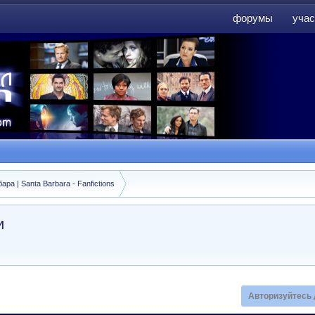
форумы
учас
форумы
учас
а | Santa Barbara - Fanfictions
и
Авторизуйтесь 