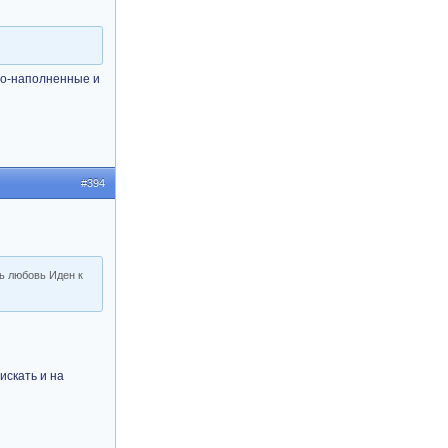
вно-наполненные и
#394
ь любовь Иден к
искать и на