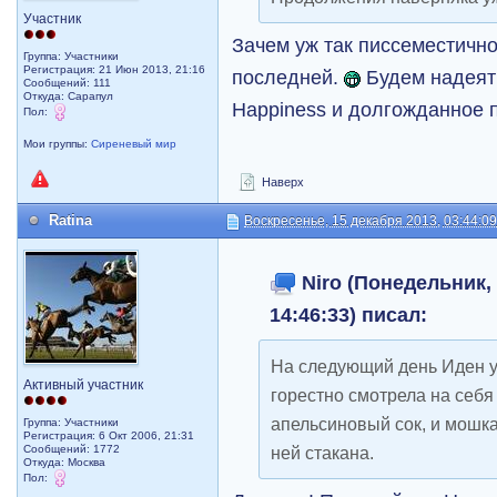
Участник
Зачем уж так писсеместичн
Группа: Участники
Регистрация: 21 Июн 2013, 21:16
последней.
Будем надеят
Сообщений: 111
Откуда: Сарапул
Happiness и долгожданное
Пол:
Мои группы:
Сиреневый мир
Наверх
Ratina
Воскресенье, 15 декабря 2013, 03:44:0
Niro (Понедельник, 
14:46:33) писал:
На следующий день Иден у
Активный участник
горестно смотрела на себя
апельсиновый сок, и мошка
Группа: Участники
Регистрация: 6 Окт 2006, 21:31
Сообщений: 1772
ней стакана.
Откуда: Москва
Пол: