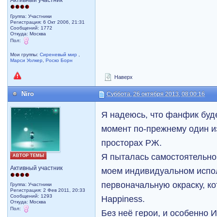
Активный участник
Группа: Участники
Регистрация: 6 Окт 2006, 21:31
Сообщений: 1772
Откуда: Москва
Пол:
Мои группы:
Сиреневый мир
,
Марси Уолкер
,
Роско Борн
Наверх
Niro
Суббота, 26 октября 2013, 08:00:16
Я надеюсь, что фанфик буд
момент по-прежнему один и
просторах РЖ.
Я пыталась самостоятельно
АВТОР ТЕМЫ
Активный участник
моем индивидуальном испо
первоначальную окраску, к
Группа: Участники
Регистрация: 2 Фев 2011, 20:33
Сообщений: 1293
Happiness.
Откуда: Москва
Пол:
Без неё герои, и особенно 