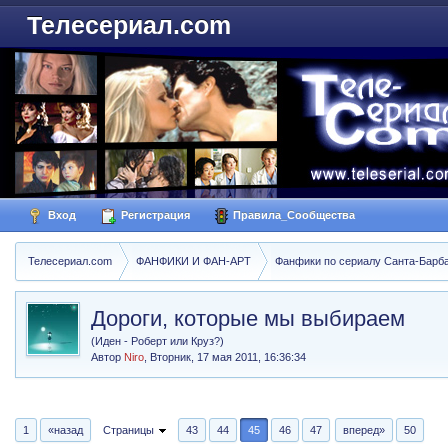
Телесериал.com
Вход
Регистрация
Правила_Сообщества
Телесериал.com
ФАНФИКИ И ФАН-АРТ
Фанфики по сериалу Санта-Барбара
Дороги, которые мы выбираем
(Иден - Роберт или Круз?)
Автор
Niro
,
Вторник, 17 мая 2011, 16:36:34
1
«назад
Страницы
43
44
45
46
47
вперед»
50