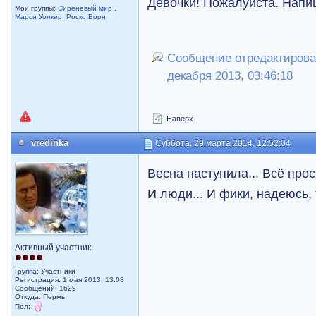
Девочки! Пожалуйста. Напи
Мои группы:
Сиреневый мир
,
Марси Уолкер
,
Роско Борн
Сообщение отредактировал
декабря 2013, 03:46:18
Наверх
vredinka
Суббота, 29 марта 2014, 12:52:04
Весна наступила... Всё прос
И люди... И фики, надеюсь, 
Активный участник
Группа: Участники
Регистрация: 1 мая 2013, 13:08
Сообщений: 1629
Откуда: Пермь
Пол: