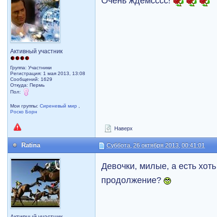
Очень ждёмсссс!
Активный участник
Группа: Участники
Регистрация: 1 мая 2013, 13:08
Сообщений: 1629
Откуда: Пермь
Пол:
Мои группы:
Сиреневый мир
,
Роско Борн
Наверх
Ratina
Суббота, 26 октября 2013, 00:41:01
Девочки, милые, а есть хот
продолжение?