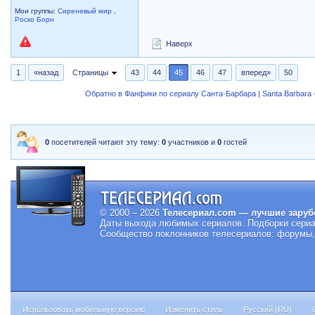
Мои группы:
Сиреневый мир
,
Роско Борн
Наверх
1
«назад
Страницы
43
44
45
46
47
вперед»
50
Обратно в Фанфики по сериалу Санта-Барбара | Santa Barbara -
0
посетителей читают эту тему:
0
участников и
0
гостей
© 2000 – 2026
Телесериал.com — лучшие заруб
Даты выхода любимых сериалов.
Подборки сериа
Сообщество поклонников телесериалов: форумы, 
Использовать мобильную версию
Изменить стиль
Русский (RU)