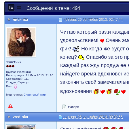
Сообщений в теме: 494
лисичка
Четверг, 26 сентября 2013, 02:47:44
Читаю который раз,и кажды
удовольствием!
Очень эм
фик!
Но когда же будет 
конец?
Спасибо за это п
Участник
Каждый раз жду проду,а ее 
Группа: Участники
найдете время,вдохновение
Регистрация: 21 Июн 2013, 21:16
Сообщений: 111
закончить свой замечатель
Откуда: Сарапул
Пол:
вдохновения
Мои группы:
Сиреневый мир
Наверх
vredinka
Четверг, 26 сентября 2013, 09:32:55