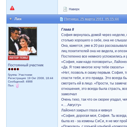
Наверх
Лия
Пятница, 25 марта 2011, 05:15:44
Глава 8
София вернулась домой через неделю, п
столько хорошего о себе, она не слышал
Она, кажется, уже в 20 раз рассказывал
лиц похитителей она не видела, и опозн
Постепенно все немного успокоились и
АВТОР ТЕМЫ
«София, нам надо поговорить», Лайонел
Постоянный участник
«Да. Я тоже многое хочу тебе сказать»
«Нет, позволь я скажу первым. София, ты
Группа: Участники
спасти тебя, и это правда. Это всегда 
Регистрация: 19 Окт 2008, 18:44
Сообщений: 4988
смотреть ей в лицо. «Прости, ты замеч
Пол:
отношения, это всегда была страсть, в
замолчал
Очень тихо, так что он скорее угадал, 
«….Августу»
Лайонел закрыл глаза и кивнул
«София, дорогая моя, София. Ты всегда, 
была из - за измены СиСи, я не мог прой
«Пожалел», с горькой улыбкой «помогл