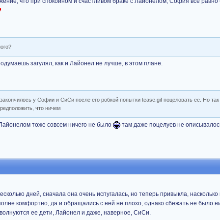
ение, что при спокойном и счастливом браке с Лайонелом, София все равно 
ного?
подумаешь загулял, как и Лайонел не лучше, в этом плане.
 закончилось у Софии и СиСи после его робкой попытки tease.gif поцеловать ее. Но так
предположить, что ничем
с Лайонелом тоже совсем ничего не было
там даже поцелуев не описывало
есколько дней, сначала она очень испугалась, но теперь привыкла, наскольк
полне комфортно, да и обращались с ней не плохо, однако сбежать не было н
волнуются ее дети, Лайонел и даже, наверное, СиСи.