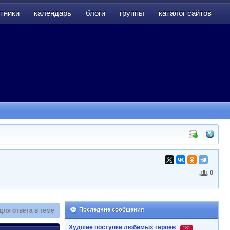
тники
календарь
блоги
группы
каталог сайтов
тники
календарь
блоги
группы
каталог сайтов
0
Последние сообщения
для ответа в теме
Худшие поступки любимых героев
181