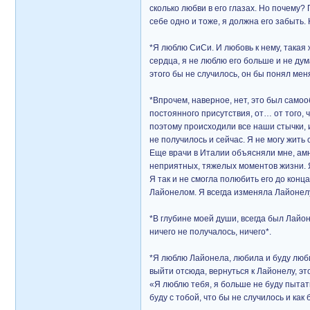
сколько любви в его глазах. Но почему?
себе одно и тоже, я должна его забыть. Н
*Я люблю СиСи. И любовь к нему, такая
сердца, я не люблю его больше и не дум
этого бы не случилось, он бы понял мен
*Впрочем, наверное, нет, это был самоо
постоянного присутствия, от… от того,
поэтому происходили все наши стычки, и
не получилось и сейчас. Я не могу жить 
Еще врачи в Италии объясняли мне, амне
неприятных, тяжелых моментов жизни. Я
Я так и не смогла полюбить его до конц
Лайонелом. Я всегда изменяла Лайонел
*В глубине моей души, всегда был Лайон
ничего не получалось, ничего*.
*Я люблю Лайонела, любила и буду любит
выйти отсюда, вернуться к Лайонелу, это
«Я люблю тебя, я больше не буду пытать
буду с тобой, что бы не случилось и как