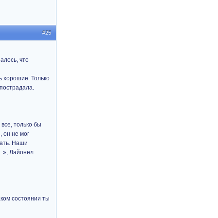
#25
алось, что
ь хорошие. Только
 пострадала.
 все, только бы
, он не мог
рать. Наши
……», Лайонел
каком состоянии ты