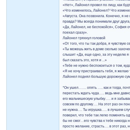
«Нет», Лайонел провел по лицу, как будт
«Что изменилось, Лайонел? Что измени
«Августа. Она позвонила. Конечно, я не 
правда? Мы всегда понимали друг друга, 
«Да, Лайонел, не беспокойся», София оч
поехал сразу».
Лайонел тряхнул головой
«От того, что ты так добра, я чувствую
«Ты можешь жить в доме сколько захоче
слышит «Да, еще одно, за эту неделю я 
был сказать это, хотя и ...»
«Тебе не нужно беспокоиться о том, ку
«Я не хочу пристраивать тебя, я желаю 
Лайонел поднял большую дорожную сумк
*Он ушел……. опять ….. как и тогда, по
перестать ждать чуда….. ведь мне давно
его мальчишескую улыбку….. и я забыва
совсем по другому…. На этот раз он по
не нужна…. Ты игрушка….. в лучшем слу
поверил, что тебе так легко поменять 
бы не смог…его чувства к тебе никогда
просто желание, страсть…. в этот раз,