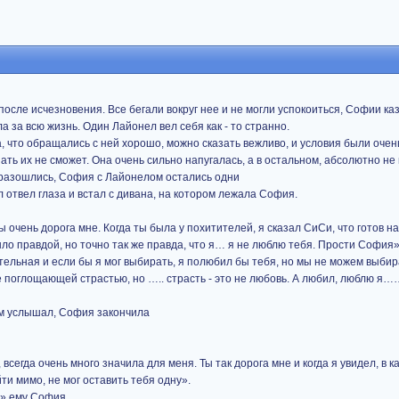
осле исчезновения. Все бегали вокруг нее и не могли успокоиться, Софии каз
а за всю жизнь. Один Лайонел вел себя как - то странно.
а, что обращались с ней хорошо, можно сказать вежливо, и условия были очен
ать их не сможет. Она очень сильно напугалась, а в остальном, абсолютно не
 разошлись, София с Лайонелом остались одни
 отвел глаза и встал с дивана, на котором лежала София.
 очень дорога мне. Когда ты была у похитителей, я сказал СиСи, что готов на
было правдой, но точно так же правда, что я… я не люблю тебя. Прости София»
ательная и если бы я мог выбирать, я полюбил бы тебя, но мы не можем выби
се поглощающей страстью, но ….. страсть - это не любовь. А любил, люблю я
чем услышал, София закончила
всегда очень много значила для меня. Ты так дорога мне и когда я увидел, в 
ти мимо, не мог оставить тебя одну».
а» ему София.