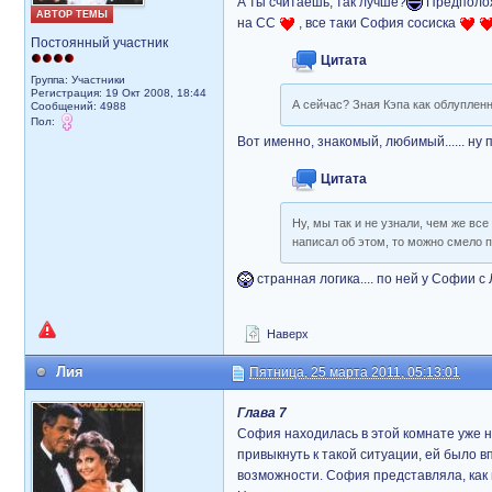
А ты считаешь, так лучше?
Предполож
АВТОР ТЕМЫ
на СС
, все таки София сосиска
Постоянный участник
Цитата
Группа: Участники
Регистрация: 19 Окт 2008, 18:44
А сейчас? Зная Кэпа как облуплен
Сообщений: 4988
Пол:
Вот именно, знакомый, любимый...... ну 
Цитата
Ну, мы так и не узнали, чем же все
написал об этом, то можно смело 
странная логика.... по ней у Софии 
Наверх
Лия
Пятница, 25 марта 2011, 05:13:01
Глава 7
София находилась в этой комнате уже н
привыкнуть к такой ситуации, ей было в
возможности. София представляла, как 