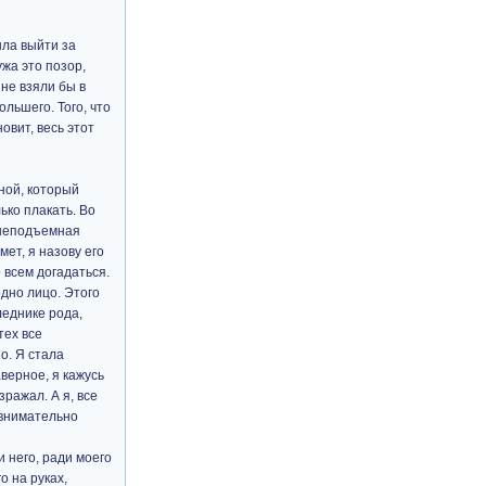
ыла выйти за
ужа это позор,
 не взяли бы в
льшего. Того, что
овит, весь этот
ной, который
ько плакать. Во
т неподъемная
мет, я назову его
 всем догадаться.
одно лицо. Этого
леднике рода,
тех все
о. Я стала
верное, я кажусь
зражал. А я, все
 внимательно
и него, ради моего
о на руках,