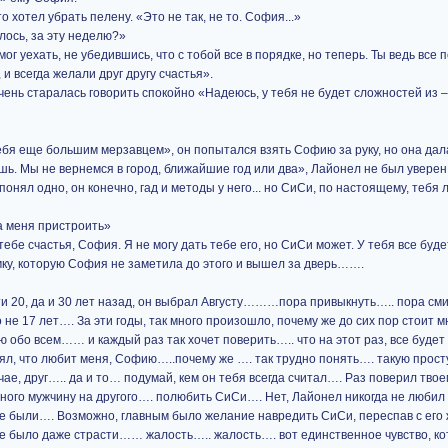
о хотел убрать пелену. «Это не так, не то. София...»
лось, за эту неделю?»
мог уехать, не убедившись, что с тобой все в порядке, но теперь. Ты ведь все
и всегда желали друг другу счастья».
ень старалась говорить спокойно «Надеюсь, у тебя не будет сложностей из – 
 себя еще большим мерзавцем», он попытался взять Софию за руку, но она дал
шь. Мы не вернемся в город, ближайшие год или два», Лайонел не был уверен
понял одно, он конечно, гад и методы у него... но СиСи, по настоящему, тебя 
да меня пристроить»
тебе счастья, София. Я не могу дать тебе его, но СиСи может. У тебя все буд
у, которую София не заметила до этого и вышел за дверь…….
чти 20, да и 30 лет назад, он выбрал Августу………пора привыкнуть….. пора 
 не 17 лет…. За эти годы, так много произошло, почему же до сих пор стоит мн
ю обо всем…… и каждый раз так хочет поверить….. что на этот раз, все буде
нял, что любит меня, Софию…..почему же …. так трудно понять…. такую прос
чае, друг….. да и то… подумай, кем он тебя всегда считал…. Раз поверил тво
одного мужчину на другого…. полюбить СиСи…. Нет, Лайонел никогда не люби
 не были…. Возможно, главным было желание навредить СиСи, переспав с его
 не было даже страсти…… жалость….. жалость…. вот единственное чувство, к