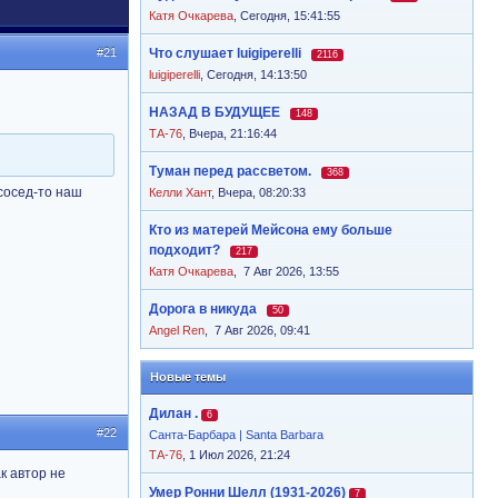
Катя Очкарева
,
Сегодня, 15:41:55
#21
Что слушает luigiperelli
2116
luigiperelli
,
Сегодня, 14:13:50
НАЗАД В БУДУЩЕЕ
148
ТА-76
,
Вчера, 21:16:44
Туман перед рассветом.
368
сосед-то наш
Келли Хант
,
Вчера, 08:20:33
Кто из матерей Мейсона ему больше
подходит?
217
Катя Очкарева
,
7 Авг 2026, 13:55
Дорога в никуда
50
Angel Ren
,
7 Авг 2026, 09:41
Новые темы
Дилан .
6
#22
Санта-Барбара | Santa Barbara
ТА-76
, 1 Июл 2026, 21:24
к автор не
Умер Ронни Шелл (1931-2026)
7