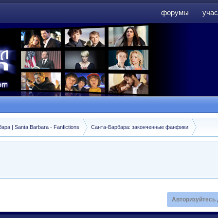
форумы
учас
форумы
учас
а | Santa Barbara - Fanfictions
Санта-Барбара: законченные фанфики
Авторизуйтесь 