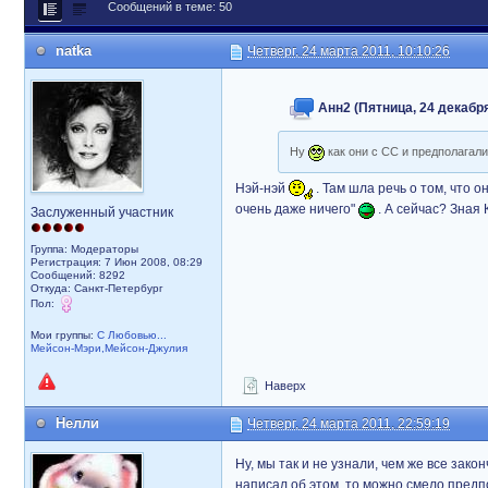
Сообщений в теме: 50
natka
Четверг, 24 марта 2011, 10:10:26
Анн2 (Пятница, 24 декабря
Ну
как они с СС и предполагали
Нэй-нэй
. Там шла речь о том, что 
очень даже ничего"
. А сейчас? Зная 
Заслуженный участник
Группа: Модераторы
Регистрация: 7 Июн 2008, 08:29
Сообщений: 8292
Откуда: Санкт-Петербург
Пол:
Мои группы:
С Любовью...
Мейсон-Мэри,Мейсон-Джулия
Наверх
Нелли
Четверг, 24 марта 2011, 22:59:19
Ну, мы так и не узнали, чем же все зак
написал об этом, то можно смело предп