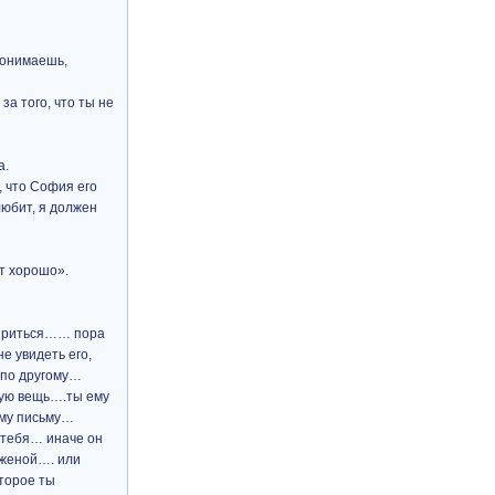
 понимаешь,
за того, что ты не
а.
, что София его
любит, я должен
ет хорошо».
смириться…… пора
е увидеть его,
т по другому…
тую вещь….ты ему
ему письму…
л тебя… иначе он
 женой…. или
оторое ты