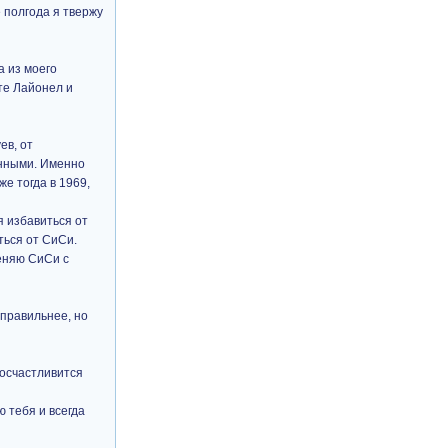
 полгода я твержу
а из моего
сте Лайонел и
ев, от
енными. Именно
е тогда в 1969,
я избавиться от
ться от СиСи.
меняю СиСи с
 правильнее, но
посчастливится
ю тебя и всегда