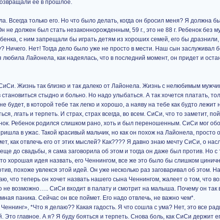
озвращали ее в прошлое.
а. Всегда только его. Но что было делать, когда он бросил меня? Я должна б
 не должен был стать незаконнорожденным, 59 г., это не 88 г. Ребенок без м
ебенка, с ним запрещали бы играть детям из хороших семей, его бы дразнили,
? Ничего. Нет! Тогда дело было уже не просто в мести. Наш сын заслуживал бо
я любила Лайонела, как надеялась, что в последний момент, он придет и остан
 СиСи. Жизнь так близко и так далеко от Лайонела. Жизнь с нелюбимым мужчи
в становиться стыдно и больно. Но надо улыбаться. А так хочется платать, тол
не будет, в которой тебе так легко и хорошо, а наяву на тебе как будто лежи
я, лгать и терпеть. И страх, страх всегда, во всем. СиСи, что то заметит, пой
ок. Ребенок родился слишком рано, хоть и был переношенным. СиСи мог обо
пришла в ужас. Такой красивый мальчик, но как он похож на Лайонела, просто 
т, как отвлечь его от этих мыслей? Как???? Я давно знаю мечту СиСи, о нас
 еще до свадьбы, я сама заговорила об этом и тогда он даже был против. Но с 
это хорошая идея назвать, его Ченнингом, все же это было бы слишком циничн
ив, похоже увлекся этой идей. Он уже несколько раз заговаривал об этом. На
аю, что теперь он хочет назвать нашего сына Ченнингом, жалеет о том, что во
о не возможно….. СиСи входит в палату и смотрит на малыша. Почему он так
ная паника. Сейчас он все поймет. Его надо отвлечь, не важно чем*.
Ченнинг», *Что я делаю?? Какая гадость. Я что сошла с ума? Нет, это все рад
 Это главное. А я? Я буду бояться и терпеть. Снова боль, как СиСи держит ег