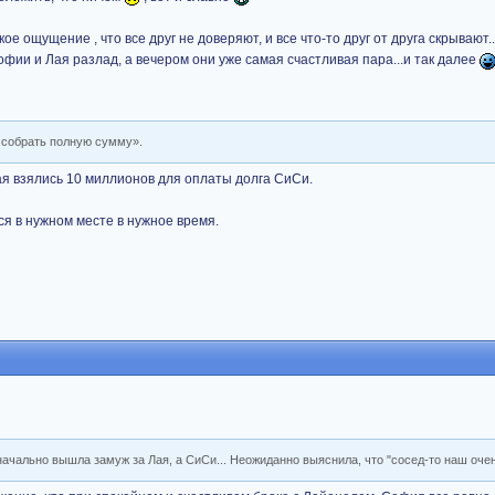
ое ощущение , что все друг не доверяют, и все что-то друг от друга скрывают..
офии и Лая разлад, а вечером они уже самая счастливая пара...и так далее
не собрать полную сумму».
Лая взялись 10 миллионов для оплаты долга СиСи.
ся в нужном месте в нужное время.
начально вышла замуж за Лая, а СиСи... Неожиданно выяснила, что "сосед-то наш оче