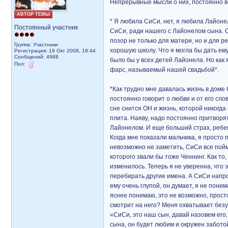
Непрерывные мысли о них, постоянно в
АВТОР ТЕМЫ
* Я любила СиСи, нет, я любила Лайонел
Постоянный участник
СиСи, ради нашего с Лайонелом сына. Он
позор не только для матери, но и для р
Группа: Участники
хорошую школу. Что я могла бы дать ему
Регистрация: 19 Окт 2008, 18:44
Сообщений: 4988
было бы у всех детей Лайонела. Но как 
Пол:
фарс, называемый нашей свадьбой*.
*Как трудно мне давалась жизнь в доме
постоянно говорит о любви и от его сло
сне снится ОН и жизнь, которой никогда 
плита. Наяву, надо постоянно притворятьс
Лайонелом. И еще больший страх, ребен
Когда мне показали мальчика, я просто 
невозможно не заметить, СиСи все пойме
которого звали бы тоже Ченнинг. Как то,
изменилось. Теперь я не уверенна, что 
перебирать другие имена. А СиСи напрот
ему очень глупой, он думает, я не поним
яснее понимаю, это не возможно, прост
смотрит на него? Меня охватывает безум
«СиСи, это наш сын, давай назовем его, 
сына, он будет любим и окружен заботой.