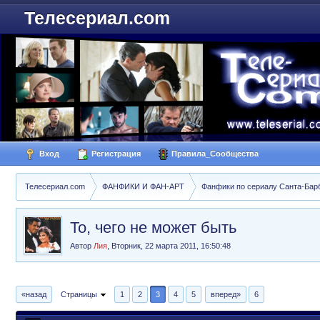
Телесериал.com
Вход
Регистрация
Правила_Сообщества
Телесериал.com
ФАНФИКИ И ФАН-АРТ
Фанфики по сериалу Санта-Барбар
То, чего не может быть
Автор
Лия
,
Вторник, 22 марта 2011, 16:50:48
«назад
Страницы
1
2
3
4
5
вперед»
6