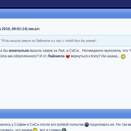
 2010, 09:01:14) писал:
 "Я бы вышла замуж за Лайонела и у нас с тобой был бы роман".
она бы
изначально
вышла замуж за Лая, а СиСи... Неожиданно выяснила, что "
Кэпа как облупленного? И от
Лайонела
вернуться к Кэпу? Не-ааааа...
ончилось у Софии и СиСи после его робкой попытки
поцеловать ее. Но так ка
оложить, что ничем
, вот и славно