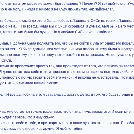
 Почему, на этом месте не может быть Лайонел? Почему? Я так люблю его. Уже
о я не могу. Никогда и никого я не буду любить так, как Лайонела*.
 же большая, какой до этого была любовь к Лайонелу. СиСи вытеснил Лайонел
аю о нем….. Но всегда, когда мы с СиСи ссоримся, я думаю, был бы на его ме
я, жизнь с ним была бы лучше. Но я любила СиСи, очень любила*.
бман. Я должна была полюбить его, что бы не сойти с ума от одних его поцелу
 что он есть. Я была должна, вся моя жизнь и моя любовь к нему были вынужд
менно поэтому, ничего не получается как бы я не старалась. Не получалось уж
с СиСи.
зия не происходит просто так, она происходит от того, что психика пытаетс
 долго не хотела себе в этом признаваться, но моя психика пыталась избави
а, полностью почувствовать себя его женой. Я никогда не чувствовала, что из
у с СиСи, изменяла нашей любви*.
ел. Я всегда любила его, я старалась думать о детях и том, что будет лучше и
ь, мне остается только надеяться, что он знал, чувствовал это. И если мне 
 будет первое, что я ему скажу*.
ся лгать себе и тебе, и притворяться, что наши чувства это не важно. Я любл
 бы к этому не относились другие. Я люблю тебя».