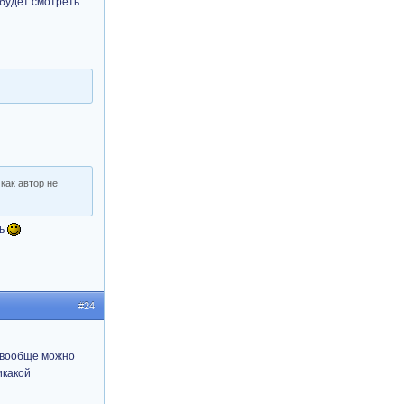
будет смотреть
 как автор не
сь
#24
о вообще можно
икакой