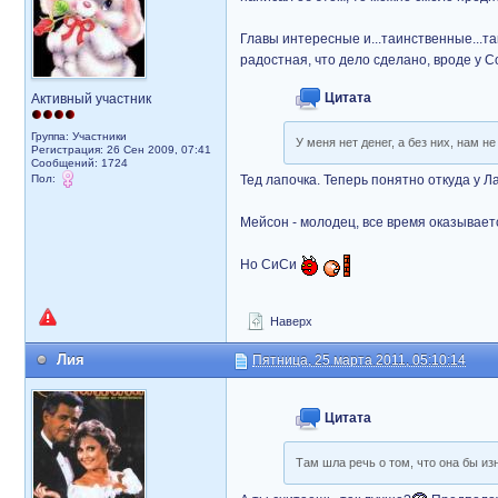
Главы интересные и...таинственные...так
радостная, что дело сделано, вроде у С
Цитата
Активный участник
Группа: Участники
У меня нет денег, а без них, нам 
Регистрация: 26 Сен 2009, 07:41
Сообщений: 1724
Пол:
Тед лапочка. Теперь понятно откуда у 
Мейсон - молодец, все время оказывает
Но СиСи
Наверх
Лия
Пятница, 25 марта 2011, 05:10:14
Цитата
Там шла речь о том, что она бы из