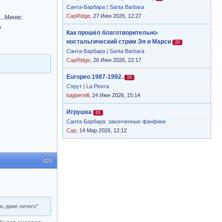
Санта-Барбара | Santa Barbara
CapRidge
, 27 Июн 2026, 12:27
...Минкс
Как прошёл благотворительно-
ностальгический стрим Эя и Марси
20
Санта-Барбара | Santa Barbara
CapRidge
, 26 Июн 2026, 22:17
Europeo 1987-1992.
16
Спрут | La Piovra
luigiperelli
, 24 Июн 2026, 15:14
Игрушка
61
Санта-Барбара: законченные фанфики
Cap
, 14 Мар 2026, 12:12
#23
нь даже ничего"