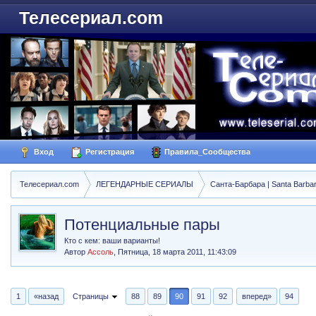
Телесериал.com
Вход
Регистрация
Правила_Сообщества
Телесериал.com
ЛЕГЕНДАРНЫЕ СЕРИАЛЫ
Санта-Барбара | Santa Barba
Потенциальные пары
Кто с кем: ваши варианты!
Автор
Ассоль
,
Пятница, 18 марта 2011, 11:43:09
1
«назад
Страницы
88
89
90
91
92
вперед»
94