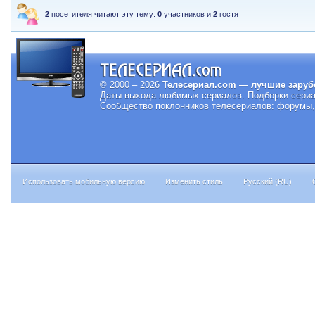
2
посетителя читают эту тему:
0
участников и
2
гостя
© 2000 – 2026
Телесериал.com — лучшие заруб
Даты выхода любимых сериалов.
Подборки сериа
Сообщество поклонников телесериалов: форумы, 
Использовать мобильную версию
Изменить стиль
Русский (RU)