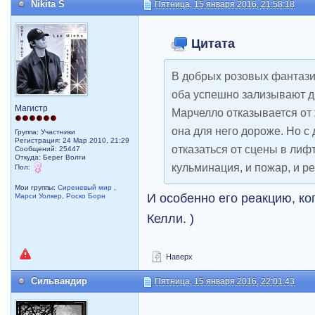
Nikita S
Пятница, 15 января 2016, 21:58:18
Цитата
В добрых розовых фантазия
оба успешно зализывают др
Магистр
Марчелло отказывается от 
она для него дороже. Но с 
Группа: Участники
Регистрация: 24 Мар 2010, 21:29
отказаться от сцены в лифт
Сообщений: 25447
Откуда: Берег Волги
кульминация, и пожар, и ре
Пол:
Мои группы:
Сиреневый мир
,
И особенно его реакцию, ког
Марси Уолкер
,
Роско Борн
Келли. )
Наверх
Сильвандир
Пятница, 15 января 2016, 22:01:43