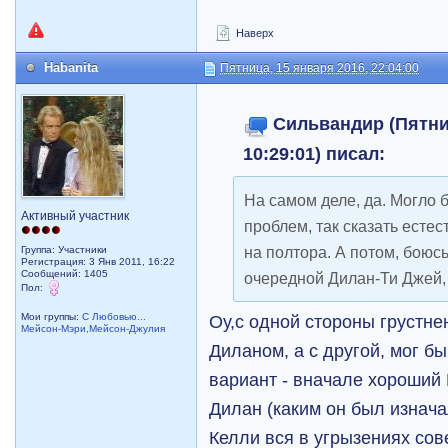
Наверх
Habanita
Пятница, 15 января 2016, 22:04:00
Сильвандир (Пятниц
10:29:01) писал:
На самом деле, да. Могло 
Активный участник
проблем, так сказать есте
на полтора. А потом, боюс
Группа: Участники
Регистрация: 3 Янв 2011, 16:22
Сообщений: 1405
очередной Дилан-Ти Джей, 
Пол:
Оу,с одной стороны грустне
Мои группы:
С Любовью...
Мейсон-Мэри,Мейсон-Джулия
Диланом, а с другой, мог б
вариант - вначале хороший
Дилан (каким он был изнача
Келли вся в угрызениях сов