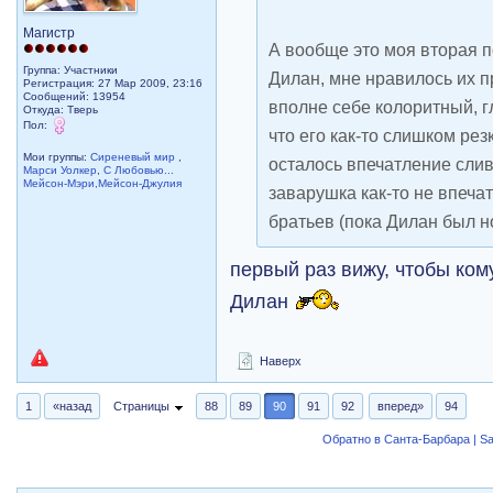
Магистр
А вообще это моя вторая п
Группа: Участники
Дилан, мне нравилось их п
Регистрация: 27 Мар 2009, 23:16
Сообщений: 13954
вполне себе колоритный, гл
Откуда: Тверь
Пол:
что его как-то слишком рез
Мои группы:
Сиреневый мир
,
осталось впечатление слив
Марси Уолкер
,
С Любовью...
Мейсон-Мэри,Мейсон-Джулия
заварушка как-то не впеча
братьев (пока Дилан был 
первый раз вижу, чтобы ком
Дилан
Наверх
1
«назад
Страницы
88
89
90
91
92
вперед»
94
Обратно в Санта-Барбара | Sa