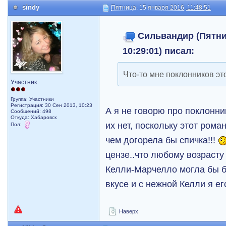
sindy
Пятница, 15 января 2016, 11:48:51
Сильвандир (Пятниц
10:29:01) писал:
Что-то мне поклонников эт
Участник
Группа: Участники
Регистрация: 30 Сен 2013, 10:23
А я не говорю про поклонни
Сообщений: 498
Откуда: Хабаровск
их нет, поскольку этот рома
Пол:
чем догорела бы спичка!!!
цензе..что любому возрасту
Келли-Марчелло могла бы бы
вкусе и с нежной Келли я ег
Наверх