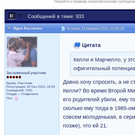
Перейти к первому непрочитанному сообщен
Сообщений в теме: 933
Иден Кастилио
Четверг, 14 января 2016, 23:58:10
Цитата
Келли и Марчелло, у эт
офигительный потенци
Заслуженный участник
Давно хочу спросить, а не 
Группа: Участники
Регистрация: 20 Сен 2010, 19:52
Келли? Во время Второй Ми
Сообщений: 7431
Откуда: г. Ставрополь
его родителей убили, ему то
Пол:
сколько ему тогда в 1985-о
совсем молоденькая, в сери
позже), что ей 21.