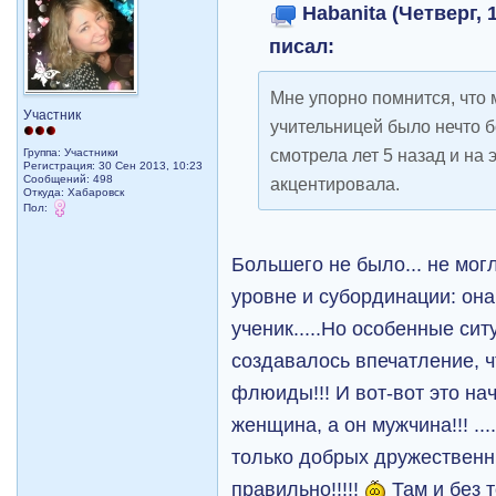
Habanita (Четверг, 
писал:
Мне упорно помнится, что 
Участник
учительницей было нечто б
смотрела лет 5 назад и на 
Группа: Участники
Регистрация: 30 Сен 2013, 10:23
Сообщений: 498
акцентировала.
Откуда: Хабаровск
Пол:
Большего не было... не мог
уровне и субординации: она
ученик.....Но особенные сит
создавалось впечатление, ч
флюиды!!! И вот-вот это нач
женщина, а он мужчина!!! ..
только добрых дружественны
правильно!!!!!
Там и без 