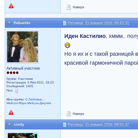
Наверх
Habanita
Пятница, 15 января 2016, 00:43:31
Иден Кастилио
, хммм.. по
Но я их и с такой разницей
красивой гармоничной парой
Активный участник
Группа: Участники
Регистрация: 3 Янв 2011, 16:22
Сообщений: 1405
Пол:
Мои группы:
С Любовью...
Мейсон-Мэри,Мейсон-Джулия
Наверх
sindy
Пятница, 15 января 2016, 09:55:37