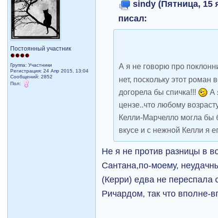
sindy (Пятница, 15 
писал:
Постоянный участник
А я не говорю про поклонн
Группа: Участники
Регистрация: 24 Апр 2015, 13:04
Сообщений: 2852
нет, поскольку этот роман 
Пол:
догорела бы спичка!!!
А 
цензе..что любому возраст
Келли-Марчелло могла бы б
вкусе и с нежной Келли я ег
Не я не против разницы в в
Сантана,по-моему, неудач
(Керри) едва не переспала 
Ричардом, так что вполне-вп