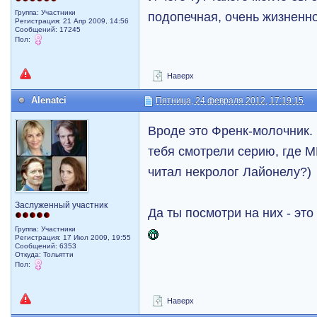
Группа: Участники
подопечная, очень жизненн
Регистрация: 21 Апр 2009, 14:56
Сообщений: 17245
Пол:
Наверх
Alenatci
Пятница, 24 февраля 2012, 17:19:15
Вроде это Френк-молочник.
тебя смотрели серию, где М
читал некролог Лайонелу?)
Заслуженный участник
Да ты посмотри на них - эт
Группа: Участники
Регистрация: 17 Июл 2009, 19:55
Сообщений: 6353
Откуда: Тольятти
Пол:
Наверх