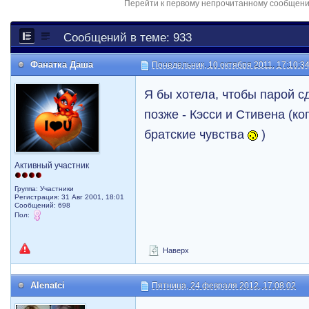
Перейти к первому непрочитанному сообщен
Сообщений в теме: 933
Фанатка Даша
Понедельник, 10 октября 2011, 17:10:3
Я бы хотела, чтобы парой с
позже - Кэсси и Стивена (ко
братские чувства
)
Активный участник
Группа: Участники
Регистрация: 31 Авг 2001, 18:01
Сообщений: 698
Пол:
Наверх
Alenatci
Пятница, 24 февраля 2012, 17:08:02