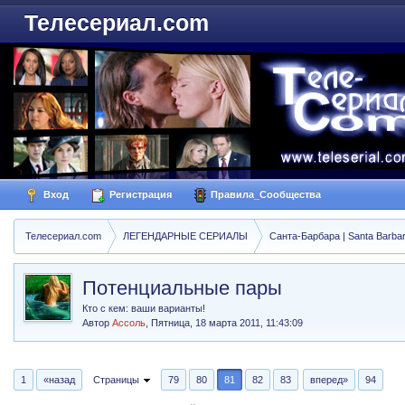
Телесериал.com
Вход
Регистрация
Правила_Сообщества
Телесериал.com
ЛЕГЕНДАРНЫЕ СЕРИАЛЫ
Санта-Барбара | Santa Barba
Потенциальные пары
Кто с кем: ваши варианты!
Автор
Ассоль
,
Пятница, 18 марта 2011, 11:43:09
1
«назад
Страницы
79
80
81
82
83
вперед»
94