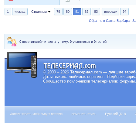
1
«назад
Страницы
79
80
81
82
83
вперед»
94
Обратно в Санта-Барбара | Sa
0
посетителей читают эту тему:
0
участников и
0
гостей
© 2000 – 2026
Телесериал.com — лучшие заруб
Даты выхода любимых сериалов.
Подборки сериа
Сообщество поклонников телесериалов: форумы, 
Использовать мобильную версию
Изменить стиль
Русский (RU)