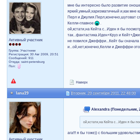
мне бы интересно было развитие онош
яркий,умный,харизматичный и,как мне к
Перл и Джулия.Перл,конечно,шутоват с
Келли-главное
.
ой,кстати,на Кейта с...Иден я бы посмо
так...фантастика.Иден+Круз и Кейт+Джин
Активный участник
не повился Джеффри...Кейт бы сначала п
и...ой,нет,конечно,Келли и Джеффри-это
Группа: Участники
Регистрация: 30 Авг 2009, 20:51
Сообщений: 911
Откуда: saint-petersburg
Пол:
Наверх
lana19
Вторник, 20 сентября 2011, 22:48:00
Alexandra (Понедельник, 2
ой,кстати,на Кейта с...Иден я бы п
ага!!! я бы тоже)) с большим удовольст
Активный участник