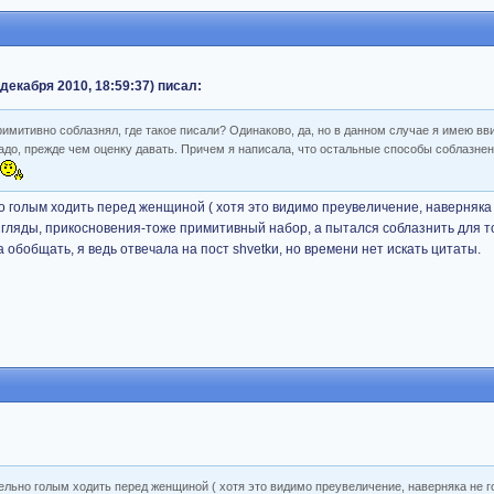
декабря 2010, 18:59:37) писал:
примитивно соблазнял, где такое писали? Одинаково, да, но в данном случае я имею вв
адо, прежде чем оценку давать. Причем я написала, что остальные способы соблазне
ь
 голым ходить перед женщиной ( хотя это видимо преувеличение, наверняка
згляды, прикосновения-тоже примитивный набор, а пытался соблазнить для т
обобщать, я ведь отвечала на пост shvetkи, но времени нет искать цитаты.
ельно голым ходить перед женщиной ( хотя это видимо преувеличение, наверняка не 