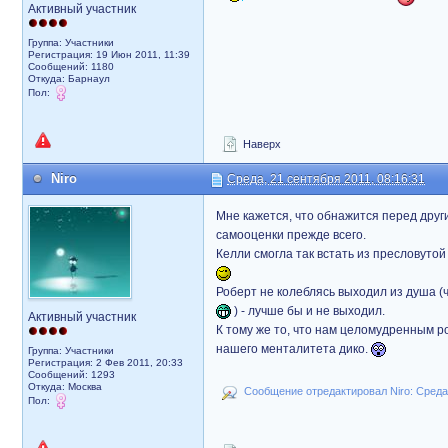
Активный участник
Группа: Участники
Регистрация: 19 Июн 2011, 11:39
Сообщений: 1180
Откуда: Барнаул
Пол:
Наверх
Niro
Среда, 21 сентября 2011, 08:16:31
Мне кажется, что обнажится перед друг
самооценки прежде всего.
Келли смогла так встать из пресловуто
Роберт не колеблясь выходил из душа (
) - лучше бы и не выходил.
Активный участник
К тому же то, что нам целомудренным рос
нашего менталитета дико.
Группа: Участники
Регистрация: 2 Фев 2011, 20:33
Сообщений: 1293
Откуда: Москва
Сообщение отредактировал Niro: Среда,
Пол: