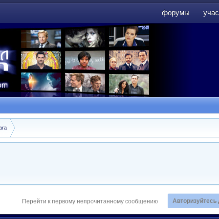
форумы
учас
форумы
учас
ara
Авторизуйтесь 
Перейти к первому непрочитанному сообщению