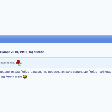
екабря 2010, 19:16:16) писал:
я ваш аватар
 предпочитала Роберта на аве, но пересматривала серию, где Роберт собирае
гляд Келли и вот