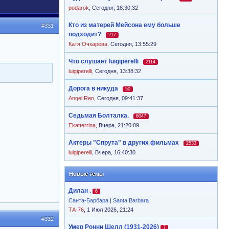
podarok
,
Сегодня, 18:30:32
Кто из матерей Мейсона ему больше
#331
подходит?
217
Катя Очкарева
,
Сегодня, 13:55:29
Что слушает luigiperelli
2114
luigiperelli
,
Сегодня, 13:38:32
Дорога в никуда
50
Angel Ren
,
Сегодня, 09:41:37
Седьмая Болталка.
6047
Ekatterrina
,
Вчера, 21:20:09
Актеры "Спрута" в других фильмах
2533
luigiperelli
,
Вчера, 16:40:30
Новые темы
Дилан .
6
Санта-Барбара | Santa Barbara
ТА-76
, 1 Июл 2026, 21:24
#332
Умер Ронни Шелл (1931-2026)
7