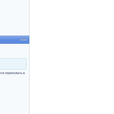
#334
тся переезжать в