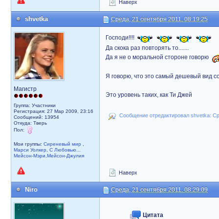
Наверх
shvetka
Среда, 21 сентября 2011, 08:19:25
Господи!!!!
Да скока раз повторять то.......
Да я не о моральной стороне говорю
Я говорю, что это самый дешевый вид соб
Магистр
Это уровень таких, как Ти Джей
Группа: Участники
Регистрация: 27 Мар 2009, 23:16
Сообщение отредактировал shvetka: Сре
Сообщений: 13954
Откуда: Тверь
Пол:
Мои группы:
Сиреневый мир
,
Марси Уолкер
,
С Любовью...
Мейсон-Мэри,Мейсон-Джулия
Наверх
Niro
Среда, 21 сентября 2011, 08:29:09
Цитата