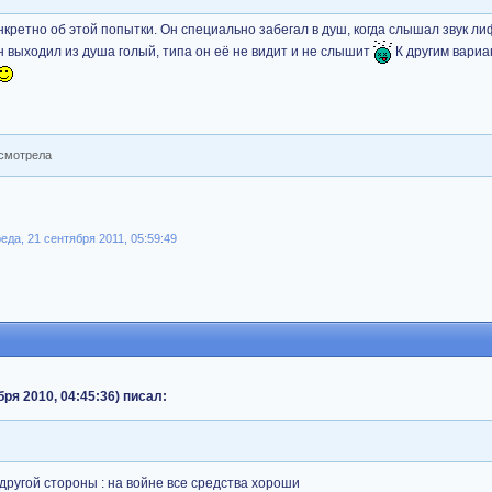
нкретно об этой попытки. Он специально забегал в душ, когда слышал звук лиф
н выходил из душа голый, типа он её не видит и не слышит
К другим вариа
осмотрела
да, 21 сентября 2011, 05:59:49
ря 2010, 04:45:36) писал:
другой стороны : на войне все средства хороши