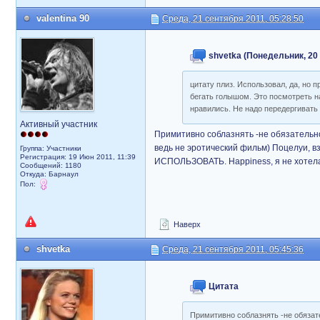
valentina 90
Среда, 21 сентября 2011, 05:28:50
shvetka (Понедельник, 20 
цитату плиз. Использовал, да, но 
бегать голышом. Это посмотреть н
нравились. Не надо передергиват
Активный участник
Примитивно соблазнять -не обязательно
ведь не эротический фильм) Поцелуи, в
Группа: Участники
Регистрация: 19 Июн 2011, 11:39
ИСПОЛЬЗОВАТЬ. Happiness, я не хотела 
Сообщений: 1180
Откуда: Барнаул
Пол:
Наверх
shvetka
Среда, 21 сентября 2011, 05:45:36
Цитата
Примитивно соблазнять -не обязат