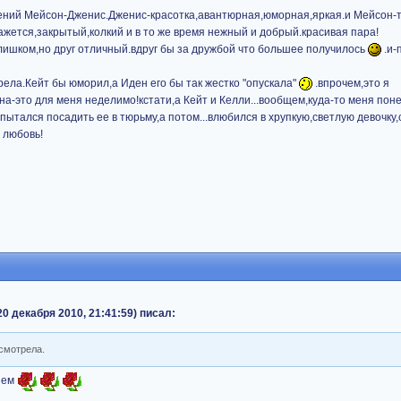
ений Мейсон-Дженис.Дженис-красотка,авантюрная,юморная,яркая.и Мейсон-
ажется,закрытый,колкий и в то же время нежный и добрый.красивая пара!
лишком,но друг отличный.вдруг бы за дружбой что большее получилось
.и-
трела.Кейт бы юморил,а Иден его бы так жестко "опускала"
.впрочем,это я
а-это для меня неделимо!кстати,а Кейт и Келли...вообщем,куда-то меня понес
ытался посадить ее в тюрьму,а потом...влюбился в хрупкую,светлую девочку,
 любовь!
0 декабря 2010, 21:41:59) писал:
осмотрела.
вием