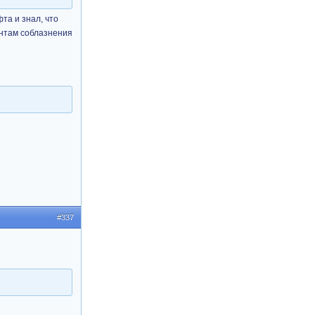
та и знал, что
нтам соблазнения
#337