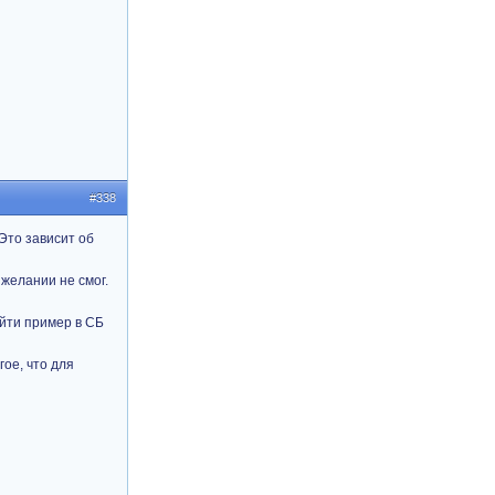
#338
Это зависит об
 желании не смог.
найти пример в СБ
гое, что для