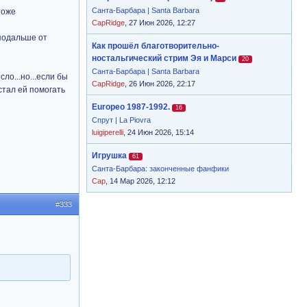
Санта-Барбара | Santa Barbara
тоже
CapRidge
, 27 Июн 2026, 12:27
подальше от
Как прошёл благотворительно-
ностальгический стрим Эя и Марси
20
Санта-Барбара | Santa Barbara
ло...но...если бы
CapRidge
, 26 Июн 2026, 22:17
стал ей помогать
Europeo 1987-1992.
16
Спрут | La Piovra
luigiperelli
, 24 Июн 2026, 15:14
Игрушка
61
Санта-Барбара: законченные фанфики
Cap
, 14 Мар 2026, 12:12
#333