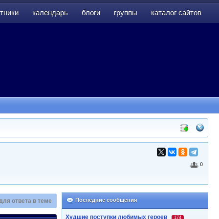
тники
календарь
блоги
группы
каталог сайтов
тники
календарь
блоги
группы
каталог сайтов
0
Последние сообщения
для ответа в теме
Худшие поступки любимых героев
174