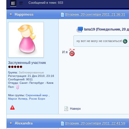
Сообщений в теме: 933
Happiness
Вторник, 20 сентября 2011, 21:36:31
lana19 (Понедельник, 20 д
ну вот не могу не согласиться!
И я
Заслуженный участник
Группа:
Заблокированные
Регистрация: 21 Дек 2010, 23:16
Сообщений: 9011
Откуда: Санкт- Петербург - Киев
Пол:
Мои группы:
Сиреневый мир
,
Марси Уолкер
,
Роско Борн
Наверх
Alexandra
Вторник, 20 сентября 2011, 22:41:59