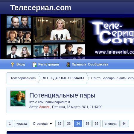
Телесериал.com
Вход
Регистрация
Правила_Сообщества
Телесериал.com
ЛЕГЕНДАРНЫЕ СЕРИАЛЫ
Санта-Барбара | Santa Barb
Потенциальные пары
Кто с кем: ваши варианты!
Автор
Ассоль
,
Пятница, 18 марта 2011, 11:43:09
1
«назад
Страницы
32
33
34
35
36
вперед»
94