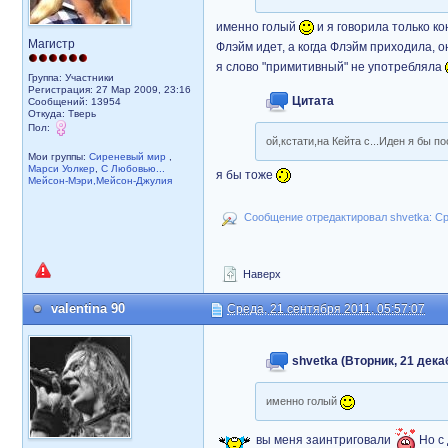
именно голый
и я говорила только ко
Магистр
Флэйм идет, а когда Флэйм приходила, о
я слово "примитивный" не употребляла
Группа: Участники
Регистрация: 27 Мар 2009, 23:16
Цитата
Сообщений: 13954
Откуда: Тверь
Пол:
ой,кстати,на Кейта с...Иден я бы п
Мои группы:
Сиреневый мир
,
Марси Уолкер
,
С Любовью...
я бы тоже
Мейсон-Мэри,Мейсон-Джулия
Сообщение отредактировал shvetka: Сре
Наверх
valentina 90
Среда, 21 сентября 2011, 05:57:07
shvetka (Вторник, 21 декаб
именно голый
вы меня заинтриговали
Но с 