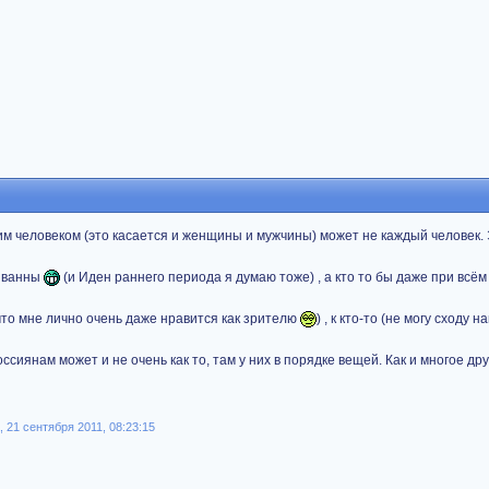
им человеком (это касается и женщины и мужчины) может не каждый человек. 
й ванны
(и Иден раннего периода я думаю тоже) , а кто то бы даже при всём
что мне лично очень даже нравится как зрителю
) , к кто-то (не могу сходу 
сиянам может и не очень как то, там у них в порядке вещей. Как и многое дру
 21 сентября 2011, 08:23:15