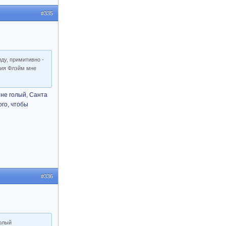
#335
иду, примитивно -
ния Флэйм мне
 не голый, Санта
ого, чтобы
#336
голый