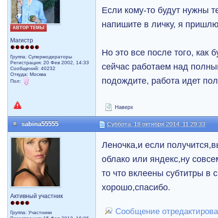
Если кому-то будут нужны т
напишите в личку, я пришлю
АВТОР ТЕМЫ
Магистр
Но это все после того, как 
Группа: Супермодераторы
Регистрация: 20 Фев 2002, 14:33
сейчас работаем над полны
Сообщений: 40232
Откуда: Москва
подождите, работа идет по
Пол:
Наверх
sabina55555
Суббота, 18 октября 2014, 11:29:33
Леночка,и если получится,
облако или яндекс,ну совсе
то что вклеены субтитры в 
хорошо,спасибо.
Активный участник
Сообщение отредактировал
Группа: Участники