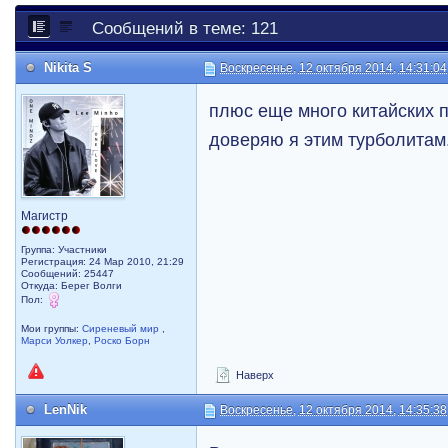
Сообщений в теме: 121
Nikita S
Воскресенье, 12 октября 2014, 14:31:04
плюс еще много китайских 
доверяю я этим турболитам
Магистр
Группа: Участники
Регистрация: 24 Мар 2010, 21:29
Сообщений: 25447
Откуда: Берег Волги
Пол:
Мои группы:
Сиреневый мир
,
Марси Уолкер
,
Роско Борн
Наверх
LenNik
Воскресенье, 12 октября 2014, 14:35:38