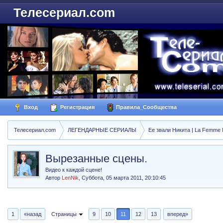
Телесериал.com
Вход
Регистрация
Правила_Сообщества
Телесериал.com
ЛЕГЕНДАРНЫЕ СЕРИАЛЫ
Ее звали Никита | La Femme N
Вырезанные сцены.
Видео к каждой сцене!
Автор
LenNik
,
Суббота, 05 марта 2011, 20:10:45
1
«назад
Страницы
9
10
11
12
13
вперед»