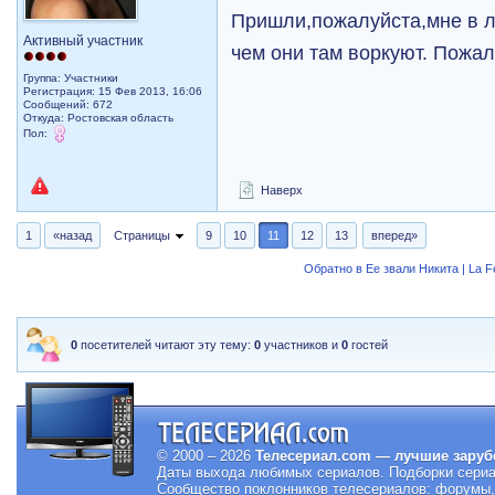
Пришли,пожалуйста,мне в ли
Активный участник
чем они там воркуют. Пожа
Группа: Участники
Регистрация: 15 Фев 2013, 16:06
Сообщений: 672
Откуда: Ростовская область
Пол:
Наверх
1
«назад
Страницы
9
10
11
12
13
вперед»
Обратно в Ее звали Никита | La 
0
посетителей читают эту тему:
0
участников и
0
гостей
© 2000 – 2026
Телесериал.com — лучшие заруб
Даты выхода любимых сериалов.
Подборки сериа
Сообщество поклонников телесериалов: форумы, 