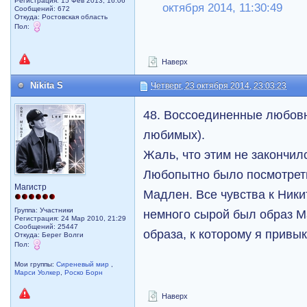
Регистрация: 15 Фев 2013, 16:06
октября 2014, 11:30:49
Сообщений: 672
Откуда: Ростовская область
Пол:
Наверх
Nikita S
Четверг, 23 октября 2014, 23:03:23
48. Воссоединенные любов
любимых).
Жаль, что этим не закончил
Любопытно было посмотреть
Магистр
Мадлен. Все чувства к Никит
Группа: Участники
немного сырой был образ Ма
Регистрация: 24 Мар 2010, 21:29
Сообщений: 25447
образа, к которому я привык
Откуда: Берег Волги
Пол:
Мои группы:
Сиреневый мир
,
Марси Уолкер
,
Роско Борн
Наверх