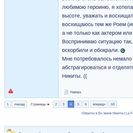
любимою героиню, я хотела
высоте, уважать и восхищат
восхищаюсь тем же Роем (и
а не только как актером или
Воспринимаю ситуацию так,
оскорбили и обокрали.
Мне потребовалось немало 
абстрагироваться и отделят
Никиты. ((
Наверх
1
«назад
Страницы
2
3
4
5
6
вперед»
63
Обратно в Ее звали Никита | La 