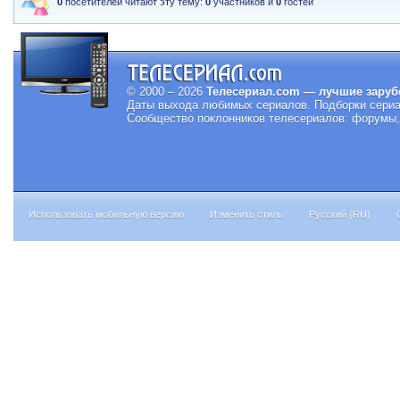
0
посетителей читают эту тему:
0
участников и
0
гостей
© 2000 – 2026
Телесериал.com — лучшие заруб
Даты выхода любимых сериалов.
Подборки сериа
Сообщество поклонников телесериалов: форумы, 
Использовать мобильную версию
Изменить стиль
Русский (RU)