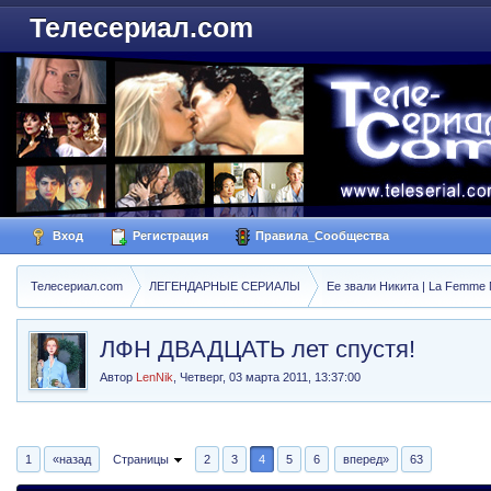
Телесериал.com
Вход
Регистрация
Правила_Сообщества
Телесериал.com
ЛЕГЕНДАРНЫЕ СЕРИАЛЫ
Ее звали Никита | La Femme N
ЛФН ДВАДЦАТЬ лет спустя!
Автор
LenNik
,
Четверг, 03 марта 2011, 13:37:00
1
«назад
Страницы
2
3
4
5
6
вперед»
63