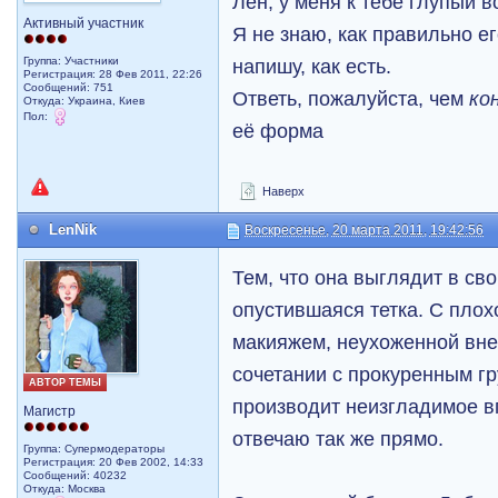
Лен, у меня к тебе глупый 
Активный участник
Я не знаю, как правильно е
Группа: Участники
напишу, как есть.
Регистрация: 28 Фев 2011, 22:26
Сообщений: 751
Ответь, пожалуйста, чем
ко
Откуда: Украина, Киев
Пол:
её форма
Наверх
LenNik
Воскресенье, 20 марта 2011, 19:42:56
Тем, что она выглядит в свои
опустившаяся тетка. С плох
макияжем, неухоженной вн
сочетании с прокуренным г
АВТОР ТЕМЫ
производит неизгладимое в
Магистр
отвечаю так же прямо.
Группа: Супермодераторы
Регистрация: 20 Фев 2002, 14:33
Сообщений: 40232
Откуда: Москва