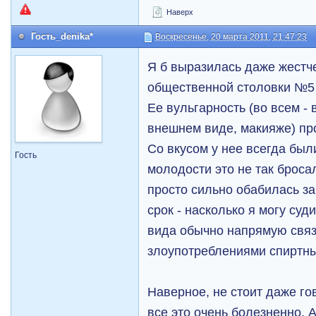
Наверх
Гость_denika*
Воскресенье, 20 марта 2011, 21:47:23
Я б выразилась даже жестче
общественной столовки №5 
Ее вульгарность (во всем - 
внешнем виде, макияже) про
Со вкусом у нее всегда был
Гость
молодости это не так броса
просто сильно обабилась за
срок - насколько я могу суд
вида обычно напрямую связ
злоупотреблениями спиртн
Наверное, не стоит даже го
все это очень болезненно. 