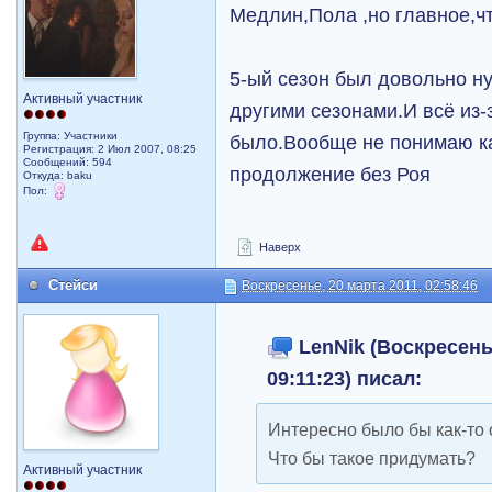
Медлин,Пола ,но главное,ч
5-ый сезон был довольно н
Активный участник
другими сезонами.И всё из-з
Группа: Участники
было.Вообще не понимаю ка
Регистрация: 2 Июл 2007, 08:25
Сообщений: 594
продолжение без Роя
Откуда: baku
Пол:
Наверх
Стейси
Воскресенье, 20 марта 2011, 02:58:46
LenNik (Воскресенье
09:11:23) писал:
Интересно было бы как-то
Что бы такое придумать?
Активный участник