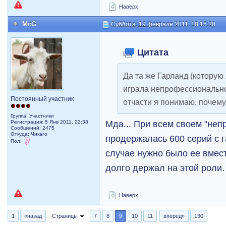
Наверх
McG
Суббота, 19 февраля 2011, 18:15:20
Цитата
Да та же Гарланд (которую
играла непрофессионально 
Постоянный участник
отчасти я понимаю, почему 
Группа: Участники
Мда... При всем своем "не
Регистрация: 5 Янв 2011, 22:38
Сообщений: 2475
Откуда: Чикаго
продержалась 600 серий с г
Пол:
случае нужно было ее вмест
долго держал на этой роли.
Наверх
1
«назад
Страницы
7
8
9
10
11
вперед»
130