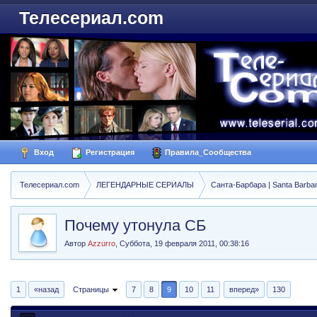
Телесериал.com
Вход
Регистрация
Правила_Сообщества
Телесериал.com
ЛЕГЕНДАРНЫЕ СЕРИАЛЫ
Санта-Барбара | Santa Barba
Почему утонула СБ
Автор
Azzurro
,
Суббота, 19 февраля 2011, 00:38:16
1
«назад
Страницы
7
8
9
10
11
вперед»
130