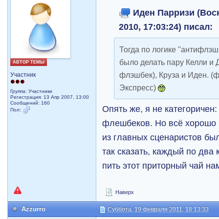
Иден Парризи (Воск
2010, 17:03:24) писал:
Тогда по логике "антифлэш
было делать пару Келли и 
АВТОР ТЕМЫ
флэшбек), Круза и Иден. (
Участник
Экспресс)
Группа: Участники
Регистрация: 13 Апр 2007, 13:00
Сообщений: 160
Опять же, я не категоричен
Пол:
флешбеков. Но всё хорошо 
из главных сценаристов был
так сказать, каждый по два 
пить этот приторный чай на
Наверх
Azzurro
Суббота, 19 февраля 2011, 18:13:33