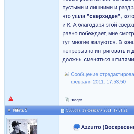
пустыми и лишними и раздра
что ушла
"сверхидея"
, ко
и К. А благодаря этой сверх
равно побеждает, мне смотре
тут многие жалуются. В кон
непрерывно интриговать и 
должны сменяться штилями
Сообщение отредактировал
февраля 2011, 17:53:50
Наверх
Nikita S
Суббота, 19 февраля 2011, 17:51:21
Azzurro (Воскресень