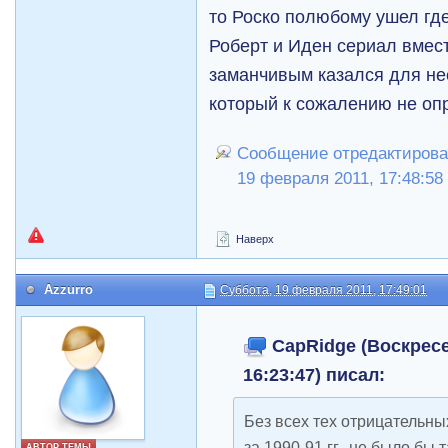
то Роско полюбому ушел гд
Роберт и Иден сериал вмес
заманчивым казался для не
который к сожалению не оп
Сообщение отредактирова
19 февраля 2011, 17:48:58
Наверх
Azzurro
Суббота, 19 февраля 2011, 17:49:01
CapRidge (Воскресе
16:23:47) писал:
Без всех тех отрицательн
за 1990-91 гг., не было бы 
АВТОР ТЕМЫ