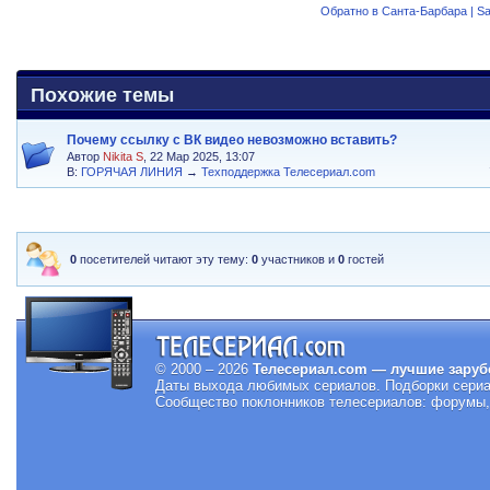
Обратно в Санта-Барбара | Sa
Похожие темы
Почему ссылку с ВК видео невозможно вставить?
Автор
Nikita S
, 22 Мар 2025, 13:07
В:
ГОРЯЧАЯ ЛИНИЯ
→
Техподдержка Телесериал.com
0
посетителей читают эту тему:
0
участников и
0
гостей
© 2000 – 2026
Телесериал.com — лучшие заруб
Даты выхода любимых сериалов.
Подборки сериа
Сообщество поклонников телесериалов: форумы, 