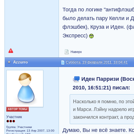
Тогда по логике "антифлэшб
было делать пару Келли и Д
флэшбек), Круза и Иден. (
Экспресс)
Наверх
Azzurro
Суббота, 19 февраля 2011, 18:04:41
Иден Парризи (Воск
2010, 16:51:21) писал:
Насколько я помню, по это
и Марси. Лэйну надоело игр
АВТОР ТЕМЫ
закончился контракт, а пр
Участник
Группа: Участники
Думаю, Вы не всё знаете. Кс
Регистрация: 13 Апр 2007, 13:00