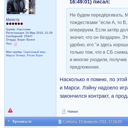
16:49:01) писал:
Не будем передёргивать. 
Магистр
тождествами "если А, то В, 
оперируем. Если актёр долг
Группа: Участники
Регистрация: 24 Мар 2010, 21:29
Сообщений: 25447
значит, что он бездарен. Эт
Откуда: Берег Волги
Пол:
удобно, его "и здесь хорошо
только том, что в СБ сним
Мои группы:
Сиреневый мир
,
Марси Уолкер
,
Роско Борн
и многие уходили, получи
предложения.
Насколько я помню, по этой
и Марси. Лэйну надоело игр
закончился контракт, а про
Наверх
Крошка.ru
Суббота, 19 февраля 2011, 17:58:00