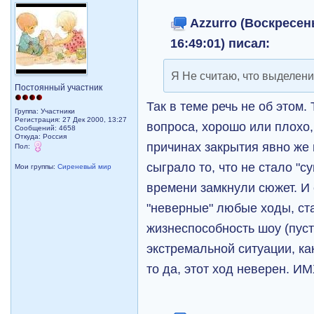
Azzurro (Воскресень
16:49:01) писал:
Я Не считаю, что выделен
Постоянный участник
Так в теме речь не об этом.
Группа: Участники
Регистрация: 27 Дек 2000, 13:27
вопроса, хорошо или плохо,
Сообщений: 4658
Откуда: Россия
причинах закрытия явно же
Пол:
сыграло то, что не стало "с
Мои группы:
Сиреневый мир
времени замкнули сюжет. И 
"неверные" любые ходы, ст
жизнеспособность шоу (пуст
экстремальной ситуации, ка
то да, этот ход неверен. И