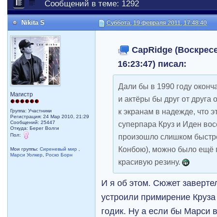
Сообщений в теме: 1292
Nikita S
Суббота, 19 февраля 2011, 17:48:40
CapRidge (Воскресе
16:23:47) писал:
Дали бы в 1990 году оконч
Магистр
и актёры бы друг от друга 
к экранам в надежде, что э
Группа: Участники
Регистрация: 24 Мар 2010, 21:29
Сообщений: 25447
суперпара Круз и Иден вос
Откуда: Берег Волги
Пол:
произошло слишком быстро
Конбою), можно было ещё п
Мои группы:
Сиреневый мир
,
Марси Уолкер
,
Роско Борн
красивую резину.
И я об этом. Сюжет заверте
устроили примирение Круза 
годик. Ну а если бы Марси 