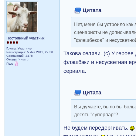
Цитата
Нет, меня бы устроило как 
сценаристы не дописывали
Постоянный участник
"флешбеков" и несусветно
Группа: Участники
Такова селяви. (с) У герое
Регистрация: 5 Янв 2011, 22:38
Сообщений: 2475
Откуда: Чикаго
флэшбэки и несусветная ер
Пол:
сериала.
Цитата
Вы думаете, было бы больш
десять "суперпар"?
Не будем передергивать.