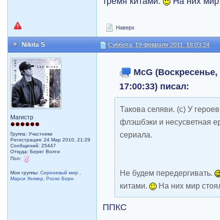
тремя китами.
На них мир
Наверх
Nikita S
Суббота, 19 февраля 2011, 18:03:24
McG (Воскресенье, 
17:00:33) писал:
Такова селяви. (с) У герое
Магистр
флэшбэки и несусветная ер
сериала.
Группа: Участники
Регистрация: 24 Мар 2010, 21:29
Сообщений: 25447
Откуда: Берег Волги
Пол:
Не будем передергивать.
Мои группы:
Сиреневый мир
,
Марси Уолкер
,
Роско Борн
китами.
На них мир стоя
ППКС