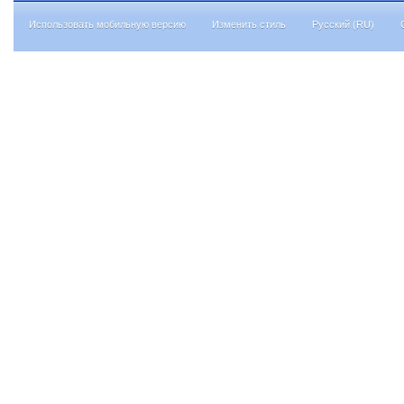
Использовать мобильную версию
Изменить стиль
Русский (RU)