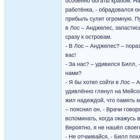
особенно богаты крабом. На
работёнка, - обрадовался он
прибыль сулит огромную. Пу
в Лос – Анджелес, запастис
сразу к островам.
- В Лос – Анджелес? – пора
вас!
- За нас? – удивился Билл, 
нами?
- Я бы хотел сойти в Лос –
удивлённо глянул на Мейсон
жил надеждой, что память к
– пояснил он, - Врачи говоря
вспоминать, когда окажусь 
Вероятно, я не нашёл своег
- Не отчаивайся, - Билл по