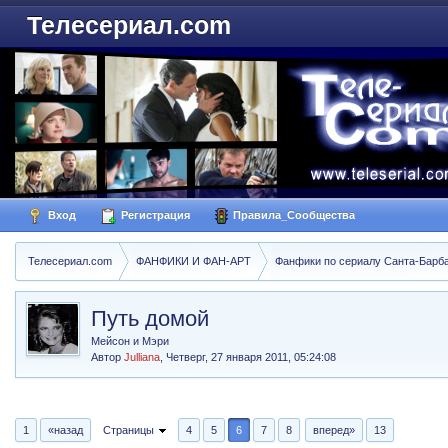
Телесериал.com
Вход
Регистрация
Правила_Сообщества
Телесериал.com
ФАНФИКИ И ФАН-АРТ
Фанфики по сериалу Санта-Барбара
Путь домой
Мейсон и Мэри
Автор
Julliana
,
Четверг, 27 января 2011, 05:24:08
1
«назад
Страницы
4
5
6
7
8
вперед»
13