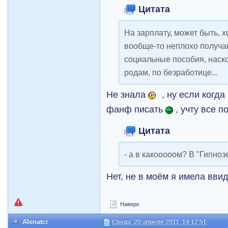
Цитата
На зарплату, может быть, 
вообще-то неплохо получаю
социальные пособия, наско
родам, по безработице...
Не знала
, ну если когда
фанф писать
, учту все п
Цитата
- а в какооооом? В "Гипноз
Нет, не в моём я имела ввиду
Наверх
Alenatci
Среда, 20 апреля 2011, 14:12:51