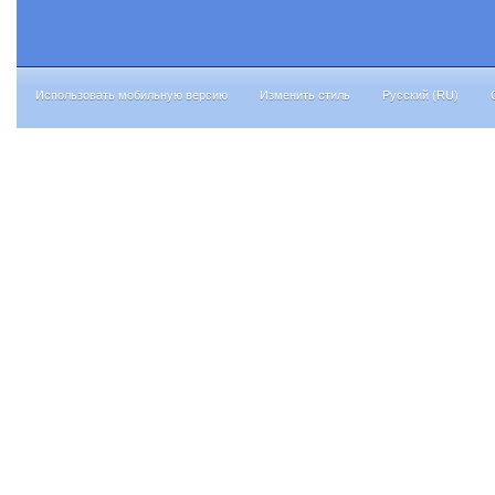
Использовать мобильную версию
Изменить стиль
Русский (RU)