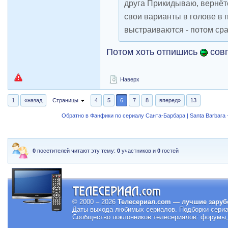
друга Прикидываю, вернётс
свои варианты в голове в
выстраиваются - потом сра
Потом хоть отпишись
совп
Наверх
1
«назад
Страницы
4
5
6
7
8
вперед»
13
Обратно в Фанфики по сериалу Санта-Барбара | Santa Barbara -
0
посетителей читают эту тему:
0
участников и
0
гостей
© 2000 – 2026
Телесериал.com — лучшие заруб
Даты выхода любимых сериалов.
Подборки сериа
Сообщество поклонников телесериалов: форумы, 