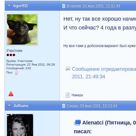
tiger911
Вторник, 03 мая 2011, 21:42:44
Нет, ну так все хорошо начи
И что сейчас? 4 года в раз
Ну все-таки у добсонов вариант был хуже
Участник
Группа: Участники
Регистрация: 22 Янв 2011, 06:28
Сообщение отредактировал 
Сообщений: 233
Пол:
2011, 21:49:34
Наверх
Julliana
Среда, 04 мая 2011, 10:23:44
Alenatci (Пятница, 0
писал: