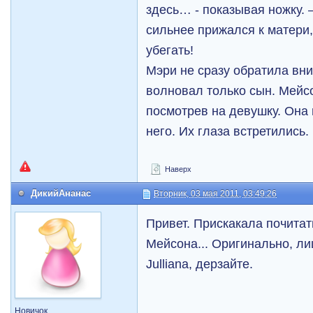
здесь… - показывая ножку. 
сильнее прижался к матери,
убегать!
Мэри не сразу обратила вни
волновал только сын. Мейсо
посмотрев на девушку. Она 
него. Их глаза встретились.
Наверх
ДикийАнанас
Вторник, 03 мая 2011, 03:49:26
Привет. Прискакала почитать
Мейсона... Оригинально, л
Julliana, дерзайте.
Новичок