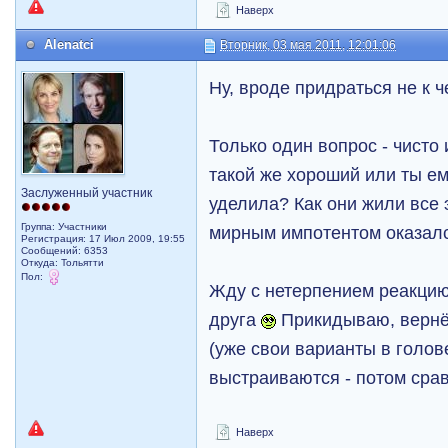
Наверх
Alenatci
Вторник, 03 мая 2011, 12:01:06
Ну, вроде придраться не к 
Только один вопрос - чисто
такой же хороший или ты ем
Заслуженный участник
уделила? Как они жили все
Группа: Участники
мирным импотентом оказал
Регистрация: 17 Июл 2009, 19:55
Сообщений: 6353
Откуда: Тольятти
Пол:
Жду с нетерпением реакцию
друга
Прикидываю, вернёт
(уже свои варианты в голо
выстраиваются - потом ср
Наверх