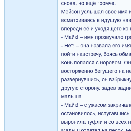
снова, но ещё громче.
Мейсон услышал своё имя и 
всматриваясь в идущую нав
впереди её и уходящего ко
- Майк! – имя прозвучало гр
- Нет! – она назвала его и
пойти навстречу, боясь обма
Конь попался с норовом. Он
восторженно бегущего на не
развернувшись, он взбрыкну
другую сторону, задев зад
малыша.
- Майк! – с ужасом закричал
остановилось, испугавшись 
выронила туфли и со всех н
Малыш отлетел на песок. М