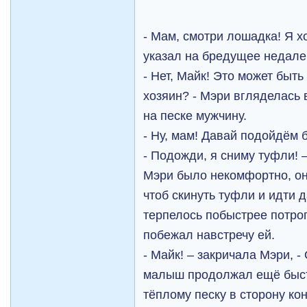
- Мам, смотри лошадка! Я х
указал на бредущее недале
- Нет, Майк! Это может быть
хозяин? - Мэри вгляделась
на песке мужчину.
- Ну, мам! Давай подойдём 
- Подожди, я сниму туфли! –
Мэри было некомфортно, он
чтоб скинуть туфли и идти 
терпелось побыстрее потрог
побежал навстречу ей.
- Майк! – закричала Мэри, -
малыш продолжал ещё быст
тёплому песку в сторону кон