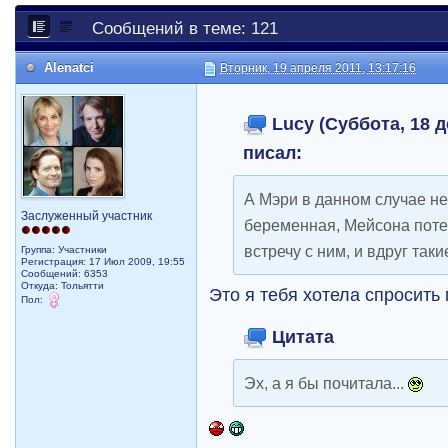
Сообщений в теме: 121
Alenatci
Вторник, 19 апреля 2011, 13:17:16
Lucy (Суббота, 18 д
писал:
А Мэри в данном случае н
Заслуженный участник
беременная, Мейсона потер
встречу с ним, и вдруг так
Группа: Участники
Регистрация: 17 Июл 2009, 19:55
Сообщений: 6353
Откуда: Тольятти
Это я тебя хотела спросить 
Пол:
Цитата
Эх, а я бы почитала...