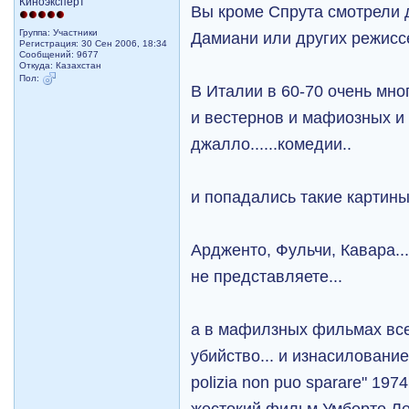
Киноэксперт
Вы кроме Спрута смотрели 
Группа: Участники
Дамиани или других режисс
Регистрация: 30 Сен 2006, 18:34
Сообщений: 9677
Откуда: Казахстан
Пол:
В Италии в 60-70 очень мн
и вестернов и мафиозных и
джалло......комедии..
и попадались такие картины,
Ардженто, Фульчи, Кавара...
не представляете...
а в мафилзных фильмах все
убийство... и изнасилование.
polizia non puo sparare" 1974
жестокий фильм Умберто Ле