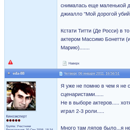
снималась еще маленькой д
джиалло "Мой дорогой убий
Кстати Титти (Де Росси) в т
актером Массимо Бонетти (
Марию).......
Наверх
eda-88
Четверг, 06 января 2011, 16:56:51
Я уже не помню в чем я не 
сценаристами......
Не в выборе актеров..... хо
играл 2-3 роли.....
Киноэксперт
Группа: Участники
Много там ляпов было...я н
Регистрация: 30 Сен 2006, 18:34