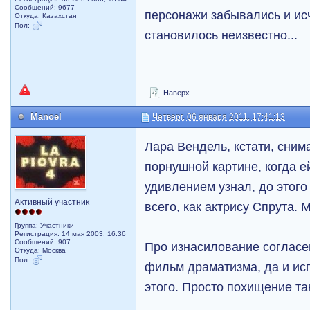
Сообщений: 9677
персонажи забывались и исч
Откуда: Казахстан
Пол:
становилось неизвестно...
Наверх
Manoel
Четверг, 06 января 2011, 17:41:13
Лара Вендель, кстати, сни
порнушной картине, когда е
удивлением узнал, до этог
Активный участник
всего, как актрису Спрута. 
Группа: Участники
Регистрация: 14 мая 2003, 16:36
Сообщений: 907
Про изнасилование согласе
Откуда: Москва
Пол:
фильм драматизма, да и исп
этого. Просто похищение та