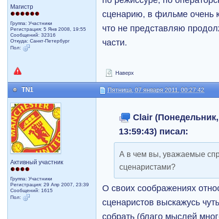
Магистр
сценарию, в фильме очень к
Группа: Участники
что не представляю продол
Регистрация: 5 Янв 2008, 19:55
Сообщений: 32316
части.
Откуда: Санкт-Петербург
Пол:
Наверх
TN1
Пятница, 07 января 2011, 00:27:42
Clair (Понедельник,
13:59:43) писал:
А в чем вы, уважаемые сп
Активный участник
сценаристами?
Группа: Участники
Регистрация: 29 Апр 2007, 23:39
О своих соображениях отно
Сообщений: 1615
Пол:
сценаристов выскажусь чуть
собрать (благо мыслей мно