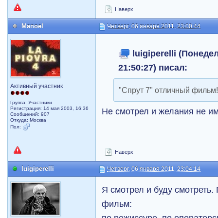
Наверх
Manoel
Четверг, 06 января 2011, 23:00:44
luigiperelli (Понеде
21:50:27) писал:
Активный участник
"Спрут 7" отличный фильм
Группа: Участники
Регистрация: 14 мая 2003, 16:36
Не смотрел и желания не им
Сообщений: 907
Откуда: Москва
Пол:
Наверх
luigiperelli
Четверг, 06 января 2011, 23:04:14
Я смотрел и буду смотреть.
фильм:
по режиссуре, по операторс