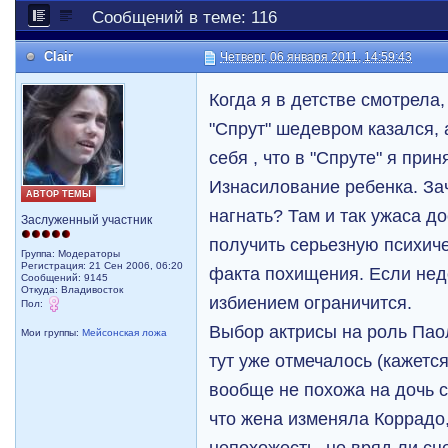
Сообщений в теме: 116
Clair
Четверг, 06 января 2011, 14:59:43
Когда я в детстве смотрела
"Спрут" шедевром казался, 
себя , что в "Спруте" я прин
Изнасилование ребенка. З
АВТОР ТЕМЫ
нагнать? Там и так ужаса д
Заслуженный участник
получить серьезную психиче
Группа: Модераторы
Регистрация: 21 Сен 2006, 06:20
факта похищения. Если нед
Сообщений: 9145
Откуда: Владивосток
избиением ограничится.
Пол:
Выбор актрисы на роль Пао
Мои группы:
Мейсонская ложа
тут уже отмечалось (кажется
вообще не похожа на дочь с
что жена изменяла Коррадо,
непохожесть, но вряд ли сц