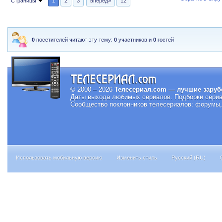
Страницы
1
2
3
вперед»
12
0
посетителей читают эту тему:
0
участников и
0
гостей
© 2000 – 2026
Телесериал.com — лучшие заруб
Даты выхода любимых сериалов.
Подборки сериа
Сообщество поклонников телесериалов: форумы, 
Использовать мобильную версию
Изменить стиль
Русский (RU)