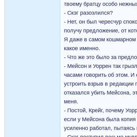
твоему братцу особо нежных
- Скэг разозлился?
- Нет, он был чересчур спок
получу предложение, от кот
Я даже в самом кошмарном 
какое именно.
- Что же это было за предл
- Мейсон и Уоррен так грыз
часами говорить об этом. И
устроить взрыв в редакции 
отказался убить Мейсона, э
меня.
- Постой, Крейг, почему Уор
если у Мейсона была копия
усиленно работал, пытаясь п
- Скэг поступил весьма муд