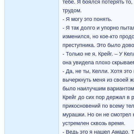
тебе. Я боялся потерять то,
трудом.
- Я могу это понять.
- Я так долго и упорно пыта
изменился, но кое-кто прод
преступника. Это было дов
- Только не я, Крейг. – У К
она увидела плохо скрываем
- Да, не ты, Келли. Хотя эт
вычеркнуть меня из своей жи
было наилучшим вариантом
Крейг до сих пор держал в р
прикосновений по всему те
мурашки. Но он не смотрел 
устремлен сквозь время.
- Ведь это я нашел Амадо. Т