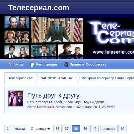
Телесериал.com
Вход
Регистрация
Правила_Сообщества
Телесериал.com
ФАНФИКИ И ФАН-АРТ
Фанфики по сериалу Санта-Барбара
Путь друг к другу.
Пять лет спустя. Крейг, Келли, Иден, Круз и другие...
Автор
Келли Хант
,
Воскресенье, 02 января 2011, 23:36:40
1
«назад
Страницы
36
37
38
39
40
вперед»
82