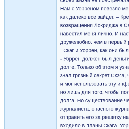
своей жизни не повстречала 
Нам с Уорреном повезло мен
как далеко все зайдет. – Кр
возвращения Локриджа в Са
навестил меня лично. И на
дружелюбно, чем в первый 
- Скэг и Уоррен, как они бы
- Уоррен должен был деньги
долге. Только об этом я уз
знал грязный секрет Скэга, 
и мог использовать эту инф
но лишь для того, чтобы по
долга. Но существование че
журналиста, опасного журна
отправить его за решетку на
входило в планы Скэга. Уо