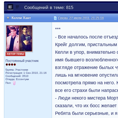
Сообщений в теме: 815
Келли Хант
Среда, 27 июля 2011, 21:25:18
***
- Все началось после отъез
Крейг долгим, пристальным
Келли в упор, внимательно 
АВТОР ТЕМЫ
имя бывшего возлюбленного
Постоянный участник
взгляде отражение былых ч
Группа: Участники
Регистрация: 1 Сен 2010, 21:16
лишь на мгновение опустила
Сообщений: 3510
Откуда: Ессентуки
посмотрела прямо на него. 
Пол:
все его страхи были напрас
- Люди некого мистера Мор
сказали, что их босс желает
Ребята были серьезные, и я