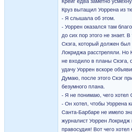
Крейг едва заметно усмехнул
Круз вытащил Уоррена из т
- Я слышала об этом.
- Уоррен оказался там благ
до сих пор этого не знает. 
Скэга, который должен был
Локриджа расстреляли. Но К
не входило в планы Скэга, 
удачу Уоррен вскоре объяв
Думаю, после этого Скэг пр
безумного плана.
- Я не понимаю, чего хотел
- Он хотел, чтобы Уоррена к
Санта-Барбаре не имело зн
журналист Уоррен Локридж 
правосудия! Вот чего хотел 