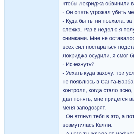
чтобы Локриджа обвинили в
- Он опять угрожал убить м
- Куда бы ты ни поехала, за
слежка. Раз в неделю я полу
снимками. Мне не оставалос
всех сил постараться подст
Локриджа осудили, я смог б
- Исчезнуть?
- Уехать куда захочу, при у
не появлюсь в Санта-Барба
контроля, когда стало ясно,
дал понять, мне придется в
меня заподозрят.
- Он втянул тебя в это, а по
возмутилась Келли.
- А чего ты ждала от мафио