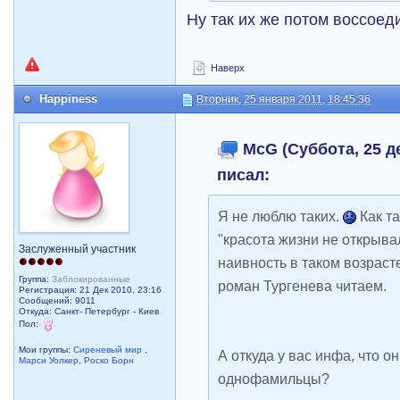
Ну так их же потом воссоед
Наверх
Happiness
Вторник, 25 января 2011, 18:45:36
McG (Суббота, 25 де
писал:
Я не люблю таких.
Как та
"красота жизни не открывал
Заслуженный участник
наивность в таком возрасте
Группа:
Заблокированные
роман Тургенева читаем.
Регистрация: 21 Дек 2010, 23:16
Сообщений: 9011
Откуда: Санкт- Петербург - Киев
Пол:
Мои группы:
Сиреневый мир
,
А откуда у вас инфа, что о
Марси Уолкер
,
Роско Борн
однофамильцы?