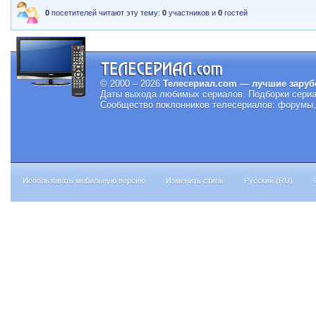
0
посетителей читают эту тему:
0
участников и
0
гостей
© 2000 – 2026
Телесериал.com — лучшие заруб
Даты выхода любимых сериалов.
Подборки сериа
Сообщество поклонников телесериалов: форумы, 
Использовать мобильную версию
Изменить стиль
Русский (RU)