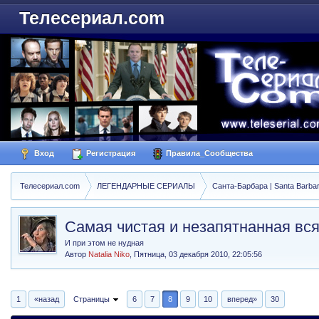
Телесериал.com
Вход
Регистрация
Правила_Сообщества
Телесериал.com
ЛЕГЕНДАРНЫЕ СЕРИАЛЫ
Санта-Барбара | Santa Barba
Самая чистая и незапятнанная вс
И при этом не нудная
Автор
Natalia Niko
,
Пятница, 03 декабря 2010, 22:05:56
1
«назад
Страницы
6
7
8
9
10
вперед»
30