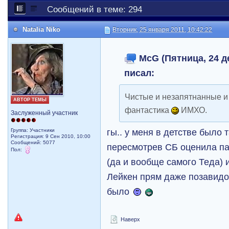
Сообщений в теме: 294
Natalia Niko
Вторник, 25 января 2011, 10:42:22
McG (Пятница, 24 де
писал:
Чистые и незапятнанные и 
АВТОР ТЕМЫ
фантастика
ИМХО.
Заслуженный участник
гы.. у меня в детстве было 
Группа: Участники
Регистрация: 9 Сен 2010, 10:00
Сообщений: 5077
пересмотрев СБ оценила па
Пол:
(да и вообще самого Теда) 
Лейкен прям даже позавидов
было
Наверх