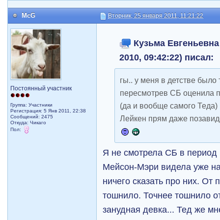
McG
Вторник, 25 января 2011, 11:21:22
Кузьма Евгеньевна 
2010, 09:42:22) писал:
гы.. у меня в детстве было
Постоянный участник
пересмотрев СБ оценила п
(да и вообще самого Теда)
Группа: Участники
Регистрация: 5 Янв 2011, 22:38
Сообщений: 2475
Лейкен прям даже позавид
Откуда: Чикаго
Пол:
Я не смотрела СБ в период
Мейсон-Мэри видела уже на 
ничего сказать про них. От
тошнило. Точнее тошнило от
занудная девка... Тед же мн