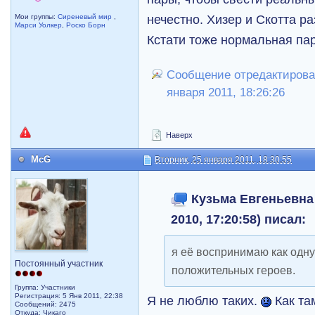
нечестно. Хизер и Скотта ра
Мои группы:
Сиреневый мир
,
Марси Уолкер
,
Роско Борн
Кстати тоже нормальная п
Сообщение отредактировал
января 2011, 18:26:26
Наверх
McG
Вторник, 25 января 2011, 18:30:55
Кузьма Евгеньевна 
2010, 17:20:58) писал:
я её воспринимаю как одну
Постоянный участник
положительных героев.
Группа: Участники
Регистрация: 5 Янв 2011, 22:38
Я не люблю таких.
Как та
Сообщений: 2475
Откуда: Чикаго