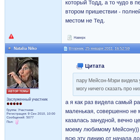
который Тодд, а то чудо в п
втором пришествии - полне
местом не Тед.
Наверх
Natalia Niko
Вторник, 25 января 2011, 16:52:59
Цитата
пару Мейсон-Мэри видела у
могу ничего сказать про ни
АВТОР ТЕМЫ
Заслуженный участник
а я как раз видела самый ра
маленькая, совершенно не 
Группа: Участники
Регистрация: 9 Сен 2010, 10:00
Сообщений: 5077
казалась занудной, вечно ц
Пол:
моему любимому Мейсону)) 
всю эту линию от начала до