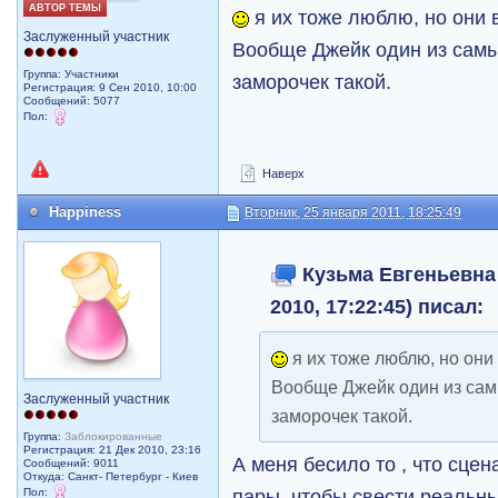
АВТОР ТЕМЫ
я их тоже люблю, но они 
Заслуженный участник
Вообще Джейк один из самы
Группа: Участники
заморочек такой.
Регистрация: 9 Сен 2010, 10:00
Сообщений: 5077
Пол:
Наверх
Happiness
Вторник, 25 января 2011, 18:25:49
Кузьма Евгеньевна 
2010, 17:22:45) писал:
я их тоже люблю, но они
Вообще Джейк один из сам
Заслуженный участник
заморочек такой.
Группа:
Заблокированные
Регистрация: 21 Дек 2010, 23:16
А меня бесило то , что сце
Сообщений: 9011
Откуда: Санкт- Петербург - Киев
пары, чтобы свести реальны
Пол: