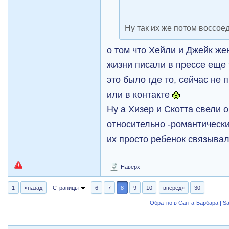
Ну так их же потом воссое
о том что Хейли и Джейк ж
жизни писали в прессе еще 
это было где то, сейчас не
или в контакте
Ну а Хизер и Скотта свели 
относительно -романтически
их просто ребенок связыва
Наверх
1
«назад
Страницы
6
7
8
9
10
вперед»
30
Обратно в Санта-Барбара | Sa