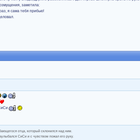
озмущения, заметила:
раз, я сама тебя прибью!
целовал.
 СиСи
бающегося отца, который склонился над ним.
аулыбался СиСи и с чувством пожал его руку.