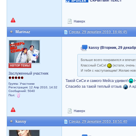
СКРЫТЫЙ ТЕКСТ
Наверх
Marinaz
Среда, 29 декабря 2010, 18:46:45
kassy (Вторник, 29 декабр
Больше всего понравился и впеча
Классный СиСи!
(кстати, очень
АВТОР ТЕМЫ
И тебя с наступающим! Желаю нов
Заслуженный участник
Такой СиСи и самого Мейса удивил!
Н
Группа: Участники
Спасибо за такой теплый отзыв.
А ид
Регистрация: 12 Апр 2010, 14:32
Сообщений: 5040
Пол:
Наверх
kassy
Среда, 29 декабря 2010, 18:51:40