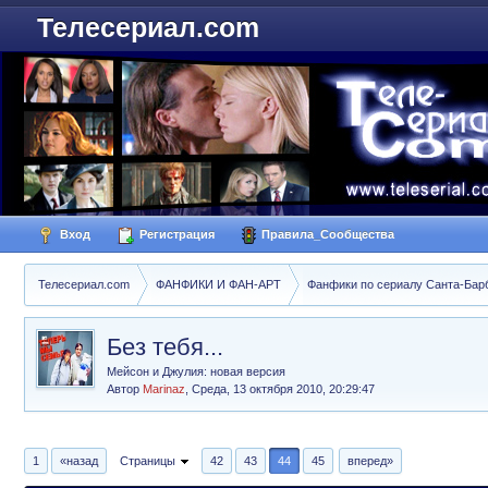
Телесериал.com
Вход
Регистрация
Правила_Сообщества
Телесериал.com
ФАНФИКИ И ФАН-АРТ
Фанфики по сериалу Санта-Барбар
Без тебя...
Мейсон и Джулия: новая версия
Автор
Marinaz
,
Среда, 13 октября 2010, 20:29:47
1
«назад
Страницы
42
43
44
45
вперед»