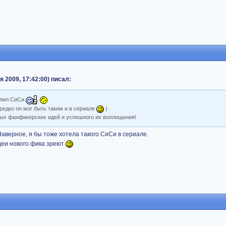
я 2009, 17:42:00) писал:
тлил СиСи
 редко он мог быть таким и в сериале
)
ых фанфикерских идей и успешного их воплощения!
аверное, я бы тоже хотела такого СиСи в сериале.
еи нового фика зреют