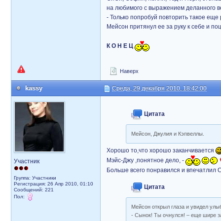
на любимого с выражением деланного в
- Только попробуй повторить такое еще 
Мейсон притянул ее за руку к себе и по
К О Н Е Ц
Наверх
kassy
Среда, 29 декабря 2010, 18:42:00
Цитата
Мейсон, Джулия и Кэпвеллы.
Хорошо то,что хорошо заканчивается
Мэйс-Джу ,понятное дело, -
Участник
Больше всего понравился и впечатлил
Группа: Участники
Регистрация: 26 Апр 2010, 01:10
Цитата
Сообщений: 221
Пол:
Мейсон открыл глаза и увидел улы
- Сынок! Ты очнулся! – еще шире з