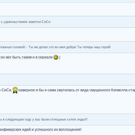
– с удовольствием заметил СиСи.
окачал головой: - Ты же делал это во имя добра! Ты теперь наш герой!
 он мог быть таким и в сериале
)
о СиСи,
наверное я бы и сама смутилась от вида смущенного Кэпвелла-ст
ы в следующем году у вас были сплощные хэппи энды!!!
нфикерских идей и успешного их воплощения!