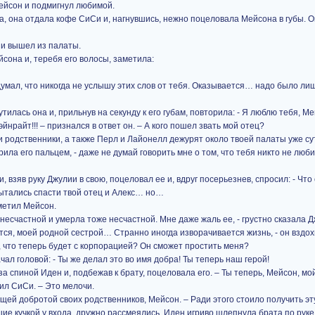
Мейсон и подмигнул любимой.
, она отдала кофе СиСи и, нагнувшись, нежно поцеловала Мейсона в губы. О
 и вышел из палаты.
сона и, теребя его волосы, заметила:
я думал, что никогда не услышу этих слов от тебя. Оказывается… надо было ли
утилась она и, прильнув на секунду к его губам, повторила: - Я люблю тебя, М
йнрайт!!! – признался в ответ он. – А кого пошел звать мой отец?
ои родственники, а также Перл и Лайонелл дежурят около твоей палаты уже су
ила его пальцем, - даже не думай говорить мне о том, что тебя никто не люби
, взяв руку Джулии в свою, поцеловал ее и, вдруг посерьезнев, спросил: - Что
пытались спасти твой отец и Алекс… но…
аметил Мейсон.
несчастной и умерла тоже несчастной. Мне даже жаль ее, - грустно сказала Д
ся, моей родной сестрой… Странно иногда изворачивается жизнь, - он вздо
, что теперь будет с корпорацией? Он сможет простить меня?
чал головой: - Ты же делал это во имя добра! Ты теперь наш герой!
за спиной Иден и, подбежав к брату, поцеловала его. – Ты теперь, Мейсон, мо
ил СиСи. – Это мелочи.
щей добротой своих родственников, Мейсон. – Ради этого стоило получить эт
ие кучкой у входа, дружно рассмеялись. Иден игриво шлепнула брата по руке,