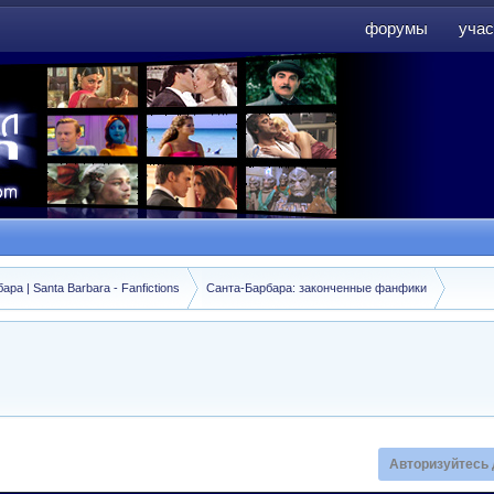
форумы
учас
форумы
учас
а | Santa Barbara - Fanfictions
Санта-Барбара: законченные фанфики
Авторизуйтесь 