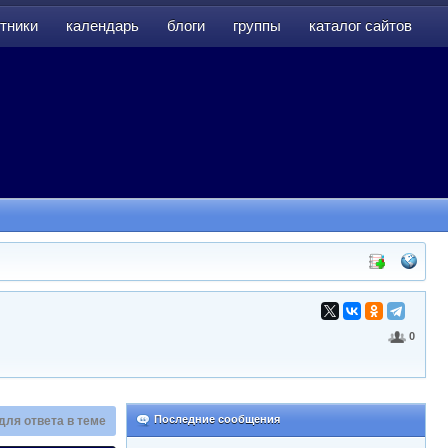
тники
календарь
блоги
группы
каталог сайтов
тники
календарь
блоги
группы
каталог сайтов
0
Последние сообщения
для ответа в теме