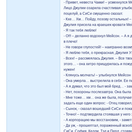
- Привет, невеста Чакки! – усмехнулся 
Лицо Джулии озарила счастливая улыбка
поцелуй, а СиСи смущенно сказал:
- Кхе… Хм… Пойду, позову остальных! –
Джулия присела на краешек кровати Мей
- Я так тебя люблю!
- О!!! – деланно вздохнул Мейсон. – А 
в плечо!
- Не говори глупостей! – наигранно возм
- Я люблю тебя, о прекрасная, Джулия Уэ
- Всех! – рассмеялась Джулия. – Все тв
этого… - она хитро прищурилась и пожур
нужен!
- Клянусь молчать! – улыбнулся Мейсон и
- Она умерла… выстрелила в себя. Ее 
- А я думал, что это был мой бред… - з
- Нет, похороны послезавтра. Она была 
- Мне тоже… хм… она же была, получает
задать еще один вопрос: - Отец говорил
- Сынок, - сказал вошедший СиСи и пока
- Точно! – подтвердила стоявшая у него 
- А корпорацию мы восстановим, - замет
- Да уж, - прошептал, пораженный всеоб
СиСи, София, Келли, Тэд и Перл, стоявш