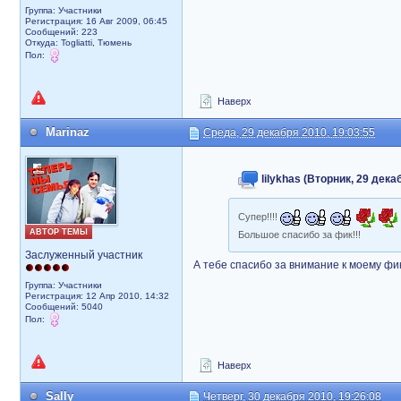
Группа: Участники
Регистрация: 16 Авг 2009, 06:45
Сообщений: 223
Откуда: Togliatti, Тюмень
Пол:
Наверх
Marinaz
Среда, 29 декабря 2010, 19:03:55
lilykhas (Вторник, 29 дека
Супер!!!!
АВТОР ТЕМЫ
Большое спасибо за фик!!!
Заслуженный участник
А тебе спасибо за внимание к моему фи
Группа: Участники
Регистрация: 12 Апр 2010, 14:32
Сообщений: 5040
Пол:
Наверх
Sally
Четверг, 30 декабря 2010, 19:26:08