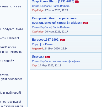
Умер Ронни Шелл (1931-2026)
7
Санта-Барбара | Santa Barbara
н ответил на ее
CapRidge
, 27 Июн 2026, 12:27
Как прошёл благотворительно-
ностальгический стрим Эя и Марси
20
Санта-Барбара | Santa Barbara
шь получить пулю
CapRidge
, 26 Июн 2026, 22:17
ейсон Кэпвелл!
Europeo 1987-1992.
16
Спрут | La Piovra
тки! И после
luigiperelli
, 24 Июн 2026, 15:14
т и ты никому не
Игрушка
61
 с Еленой?
Санта-Барбара: законченные фанфики
Cap
, 14 Мар 2026, 12:12
жулия.
хнул и осмелился
й личный герой!
у чертову пулю!
 а Джулия, глядя