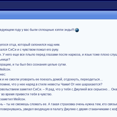
ледующем году у вас были сплощные хэппи энды!!!
гося отца, который склонился над ним.
ался СиСи и с чувством пожал его руку.
он. У него еще все плыло перед глазами после наркоза, и язык тоже плохо слу
льнице?
ерацию, и ты был без сознания целые сутки.
Мейсон.
нес:
ак и не смогли уговорить ее поехать домой, отдохнуть, переодеться…
Я помню, что у нее наряд в стиле невесты Чакки! От нее шарахаются?
удовольствием заметил СиСи. – Я рад, что у тебя с Джулией все серьезно… Он
во время привести тебя в чувство.
й заметил Мейсон.
жень – ты не сможешь сломать ее. А такая страховка очень нужна тем, кто связ
, повернувшись, увидел входящую в палату Джулию с двумя стаканчиками с кофе