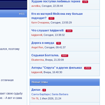
Худшие поступки любимых героев
175
avrelika
,
Сегодня, 22:26:44
#431
Кто из матерей Мейсона ему больше
подходит?
217
Катя Очкарева
,
Сегодня, 13:55:29
Что слушает luigiperelli
2114
luigiperelli
,
Сегодня, 13:38:32
Дорога в никуда
50
Angel Ren
,
Сегодня, 09:41:37
шался, поэтому
Седьмая Болталка.
6047
Ekatterrina
,
Вчера, 21:20:09
Актеры "Спрута" в других фильмах
2533
luigiperelli
,
Вчера, 16:40:30
а отличная
Новые темы
Дилан .
6
ывает свою судьбу
Санта-Барбара | Santa Barbara
. - А вот и сама
ТА-76
, 1 Июл 2026, 21:24