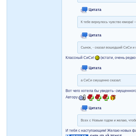
Цитата
К тебе вернулось чувство юмора! 
Цитата
Сынок, - сказал вошедший СиСи и п
Классный СиСи!
(кстати, очень редко
Цитата
а СиСи смущенно сказал:
Вот чего хотела бы увидеть- смущенног
Автору
Цитата
Всех с Новым годом и желаю, чтоб
И тебя с наступающим! Желаю новых фа