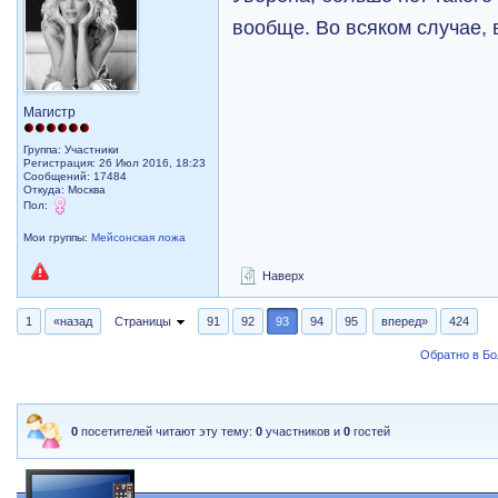
вообще. Во всяком случае, 
Магистр
Группа: Участники
Регистрация: 26 Июл 2016, 18:23
Сообщений: 17484
Откуда: Москва
Пол:
Мои группы:
Мейсонская ложа
Наверх
1
«назад
Страницы
91
92
93
94
95
вперед»
424
Обратно в Б
0
посетителей читают эту тему:
0
участников и
0
гостей