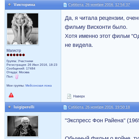
Vикторина
Суббота, 26 ноября 2016, 12:54:37
Да, я читала рецензии, очен
фильму Висконти было.
Хотя именно этот фильм "О
не видела.
Магистр
Группа: Участники
Регистрация: 26 Июл 2016, 18:23
Сообщений: 17484
Откуда: Москва
Пол:
Мои группы:
Мейсонская ложа
Наверх
luigiperelli
Суббота, 26 ноября 2016, 19:50:18
"Экспресс Фон Райена" (196
Обычный фильм о войне, ту