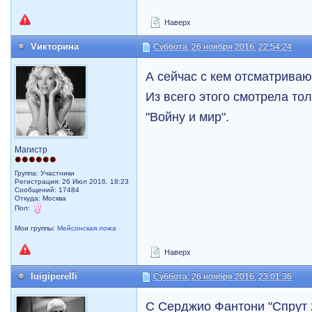
Наверх
Vикторина
Суббота, 26 ноября 2016, 22:54:24
А сейчас с кем отсматрива
Из всего этого смотрела то
"Войну и мир".
Магистр
Группа: Участники
Регистрация: 26 Июл 2016, 18:23
Сообщений: 17484
Откуда: Москва
Пол:
Мои группы:
Мейсонская ложа
Наверх
luigiperelli
Суббота, 26 ноября 2016, 23:01:36
С Серджио Фантони "Спрут 