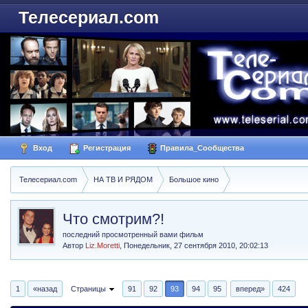
Телесериал.com
Вход
Регистрация
Правила_Сообщества
Телесериал.com
НА ТВ И РЯДОМ
Большое кино
Что смотрим?!
последний просмотренный вами фильм
Автор
Liz.Moretti
,
Понедельник, 27 сентября 2010, 20:02:13
1
«назад
Страницы
91
92
93
94
95
вперед»
424