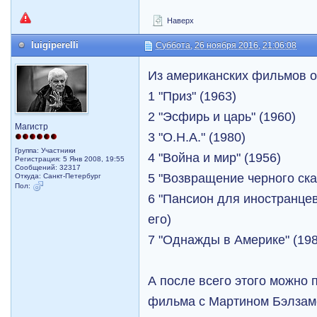
Наверх
luigiperelli
Суббота, 26 ноября 2016, 21:06:08
Из американских фильмов о
1 "Приз" (1963)
2 "Эсфирь и царь" (1960)
Магистр
3 "О.Н.А." (1980)
Группа: Участники
4 "Война и мир" (1956)
Регистрация: 5 Янв 2008, 19:55
Сообщений: 32317
5 "Возвращение черного ска
Откуда: Санкт-Петербург
Пол:
6 "Пансион для иностранцев
его)
7 "Однажды в Америке" (19
А после всего этого можно 
фильма с Мартином Бэлзам