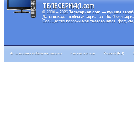
© 2000 – 2026
Телесериал.com — лучшие заруб
Даты выхода любимых сериалов.
Подборки сериа
Сообщество поклонников телесериалов: форумы, 
Использовать мобильную версию
Изменить стиль
Русский (RU)