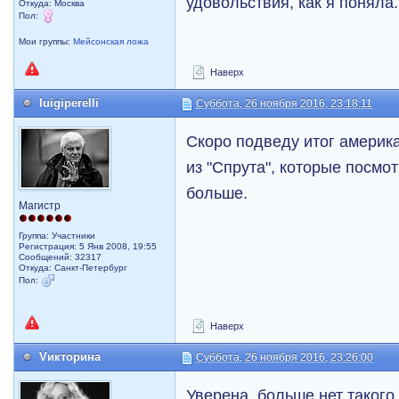
удовольствия, как я поняла.
Откуда: Москва
Пол:
Мои группы:
Мейсонская ложа
Наверх
luigiperelli
Суббота, 26 ноября 2016, 23:18:11
Скоро подведу итог америк
из "Спрута", которые посмот
больше.
Магистр
Группа: Участники
Регистрация: 5 Янв 2008, 19:55
Сообщений: 32317
Откуда: Санкт-Петербург
Пол:
Наверх
Vикторина
Суббота, 26 ноября 2016, 23:26:00
Уверена, больше нет такого