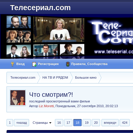
Телесериал.com
Вход
Регистрация
Правила_Сообщества
Телесериал.com
НА ТВ И РЯДОМ
Большое кино
Что смотрим?!
последний просмотренный вами фильм
Автор
Liz.Moretti
,
Понедельник, 27 сентября 2010, 20:02:13
1
«назад
Страницы
16
17
18
19
20
вперед»
424