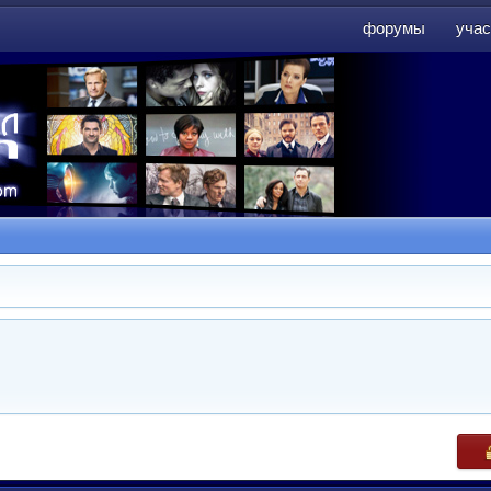
форумы
учас
форумы
учас