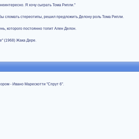
 неинтересно. Я хочу сыграть Тома Рипли."
обы сломать стереотипы, решил предложить Делону роль Тома Рипли.
ень, которого постоянно топит Ален Делон.
е" (1968) Жака Дере.
тором - Ивано Марескотти "Спрут 6".