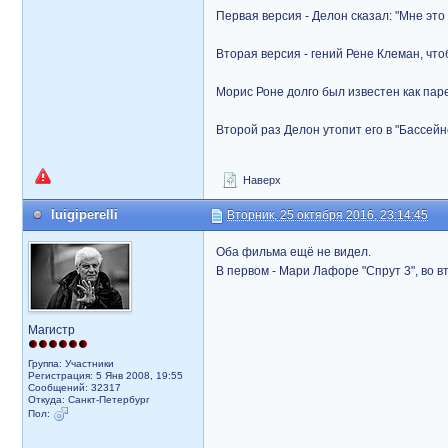
Первая версия - Делон сказал: "Мне это
Вторая версия - гений Рене Клеман, чт
Морис Роне долго был известен как пар
Второй раз Делон утопит его в "Бассейн
Наверх
luigiperelli
Вторник, 25 октября 2016, 23:14:45
Оба фильма ещё не видел.
В первом - Мари Лафоре "Спрут 3", во в
Магистр
Группа: Участники
Регистрация: 5 Янв 2008, 19:55
Сообщений: 32317
Откуда: Санкт-Петербург
Пол: