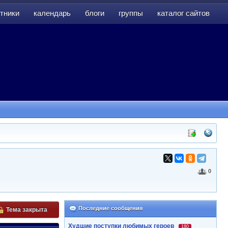
тники
календарь
блоги
группы
каталог сайтов
тники
календарь
блоги
группы
каталог сайтов
0
Последние сообщения
Тема закрыта
Худшие поступки любимых героев
180