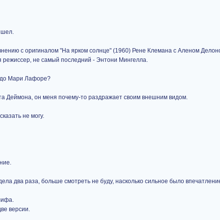
ышел.
равнению с оригиналом "На ярком солнце" (1960) Рене Клемана с Аленом Дело
я режиссер, не самый последний - Энтони Мингелла.
у до Мари Лафоре?
тта Деймона, он меня почему-то раздражает своим внешним видом.
сказать не могу.
ние.
дела два раза, больше смотреть не буду, насколько сильное было впечатлени
лифа.
ве версии.