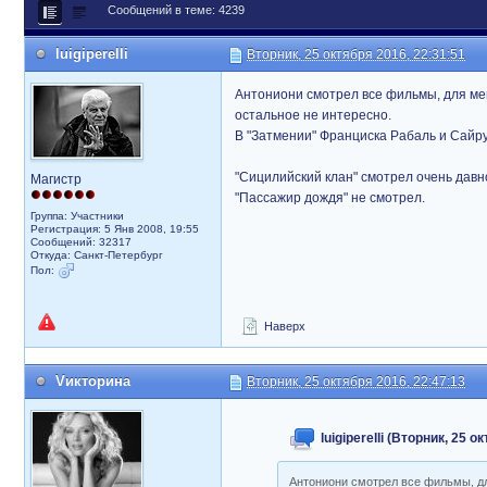
Сообщений в теме: 4239
luigiperelli
Вторник, 25 октября 2016, 22:31:51
Антониони смотрел все фильмы, для меня
остальное не интересно.
В "Затмении" Франциска Рабаль и Сайрус
"Сицилийский клан" смотрел очень давн
Магистр
"Пассажир дождя" не смотрел.
Группа: Участники
Регистрация: 5 Янв 2008, 19:55
Сообщений: 32317
Откуда: Санкт-Петербург
Пол:
Наверх
Vикторина
Вторник, 25 октября 2016, 22:47:13
luigiperelli (Вторник, 25 
Антониони смотрел все фильмы, для