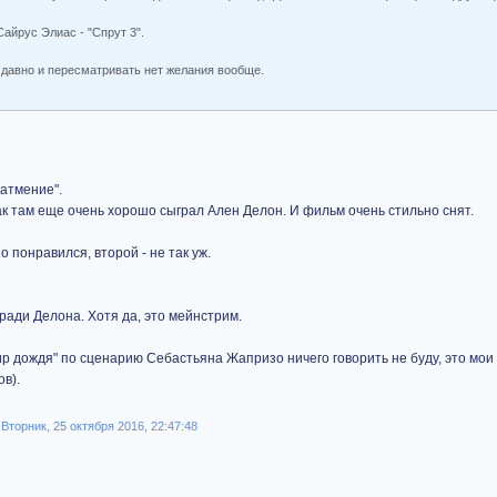
айрус Элиас - "Спрут 3".
 давно и пересматривать нет желания вообще.
Затмение".
ак там еще очень хорошо сыграл Ален Делон. И фильм очень стильно снят.
о понравился, второй - не так уж.
ради Делона. Хотя да, это мейнстрим.
р дождя" по сценарию Себастьяна Жапризо ничего говорить не буду, это мои 
в).
торник, 25 октября 2016, 22:47:48