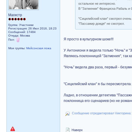
остальное не интересно.
В "Затмении" Франциска Рабаль и С
Магистр
"Сицилийский клан" смотрел очень
"Пассажир дождя" не смотрел.
Группа: Участники
Регистрация: 26 Июл 2016, 18:23
Сообщений: 17484
Откуда: Москва
Я просто в культурном шоке!!!
Пол:
Мои группы:
Мейсонская ложа
У Антониони я видела только "Ночь" и "
Являюсь поклонницей "Затмения", так к
"Ночь" видела два раза, первый - безумн
"Сицилийский клан" я бы пересмотрела 
Ладно, в отношении детектива "Пассажи
поклонница его сценариев (но не романо
Сообщение отредактировал Vикторина: В
Наверх