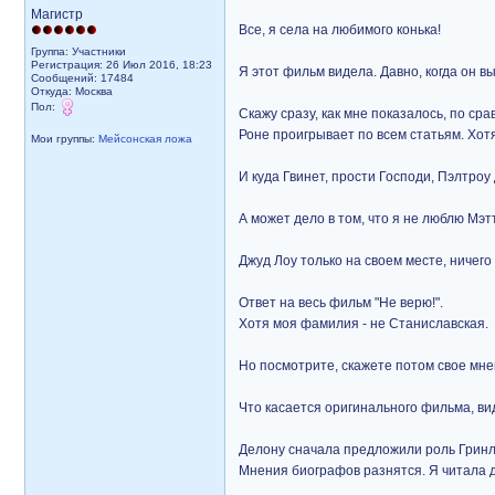
Магистр
Все, я села на любимого конька!
Группа: Участники
Регистрация: 26 Июл 2016, 18:23
Я этот фильм видела. Давно, когда он в
Сообщений: 17484
Откуда: Москва
Пол:
Скажу сразу, как мне показалось, по с
Роне проигрывает по всем статьям. Хот
Мои группы:
Мейсонская ложа
И куда Гвинет, прости Господи, Пэлтро
А может дело в том, что я не люблю Мэ
Джуд Лоу только на своем месте, ничего 
Ответ на весь фильм "Не верю!".
Хотя моя фамилия - не Станиславская.
Но посмотрите, скажете потом свое мне
Что касается оригинального фильма, ви
Делону сначала предложили роль Грин
Мнения биографов разнятся. Я читала д