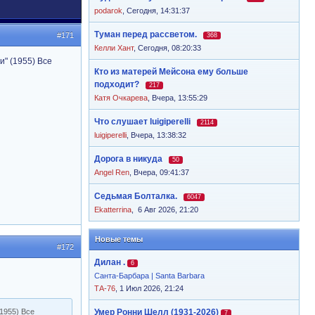
podarok
,
Сегодня, 14:31:37
Туман перед рассветом.
#171
368
Келли Хант
,
Сегодня, 08:20:33
и" (1955) Все
Кто из матерей Мейсона ему больше
подходит?
217
Катя Очкарева
,
Вчера, 13:55:29
Что слушает luigiperelli
2114
luigiperelli
,
Вчера, 13:38:32
Дорога в никуда
50
Angel Ren
,
Вчера, 09:41:37
Седьмая Болталка.
6047
Ekatterrina
,
6 Авг 2026, 21:20
Новые темы
#172
Дилан .
6
Санта-Барбара | Santa Barbara
ТА-76
, 1 Июл 2026, 21:24
1955) Все
Умер Ронни Шелл (1931-2026)
7