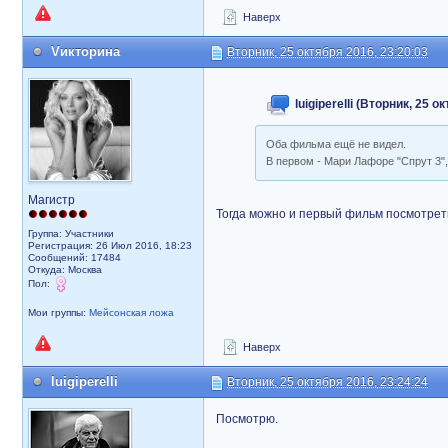
Наверх
Vикторина
Вторник, 25 октября 2016, 23:20:03
luigiperelli (Вторник, 25 
Оба фильма ещё не видел.
В первом - Мари Лафоре "Спрут 3",
Магистр
Тогда можно и первый фильм посмотрет
Группа: Участники
Регистрация: 26 Июл 2016, 18:23
Сообщений: 17484
Откуда: Москва
Пол:
Мои группы:
Мейсонская ложа
Наверх
luigiperelli
Вторник, 25 октября 2016, 23:24:24
Посмотрю.