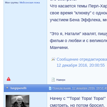
Мои группы:
Мейсонская ложа
Что касается темы Перл-Харб
свое время "клюкву" с одн
участием Бена Эффлека, мн
"Это я, Натали" хвалят, пиш
фильм о любви и с великол
Манчини.
Сообщение отредактирова
12 декабря 2016, 20:00:55
Наверх
luigiperelli
Понедельник, 12 декабря 2016, 19:51:4
Начну с ""Тора! Тора! Тора!"
смотреть, но потом бросил.