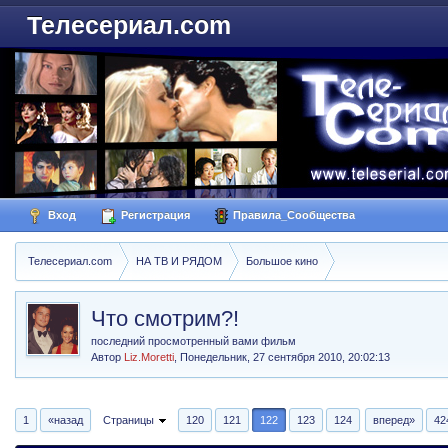
Телесериал.com
Вход
Регистрация
Правила_Сообщества
Телесериал.com
НА ТВ И РЯДОМ
Большое кино
Что смотрим?!
последний просмотренный вами фильм
Автор
Liz.Moretti
,
Понедельник, 27 сентября 2010, 20:02:13
1
«назад
Страницы
120
121
122
123
124
вперед»
42