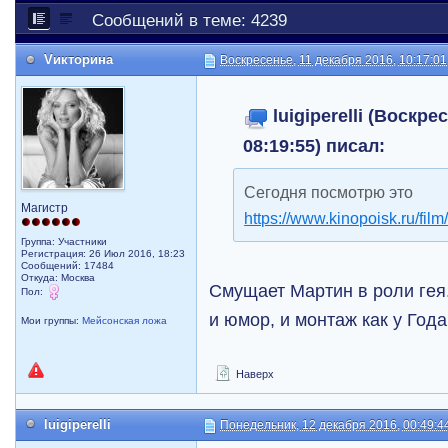
Сообщений в теме: 4239
Vикторина
Воскресенье, 11 декабря 2016, 10:17:01
luigiperelli (Воскре
08:19:55) писал:
Сегодня посмотрю это
Магистр
https://www.kinopoisk.ru/film
Группа: Участники
Регистрация: 26 Июл 2016, 18:23
Сообщений: 17484
Откуда: Москва
Смущает Мартин в роли гея.
Пол:
и юмор, и монтаж как у Года
Мои группы:
Мейсонская ложа
Наверх
luigiperelli
Понедельник, 12 декабря 2016, 00:49:4