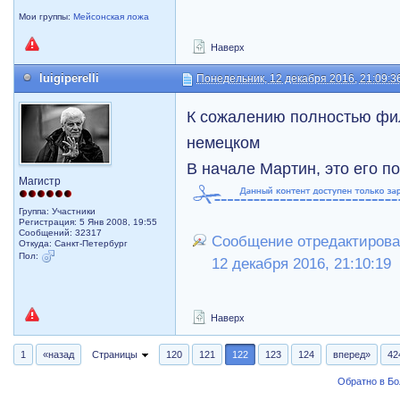
Мои группы:
Мейсонская ложа
Наверх
luigiperelli
Понедельник, 12 декабря 2016, 21:09:3
К сожалению полностью филь
немецком
В начале Мартин, это его п
Магистр
Группа: Участники
Регистрация: 5 Янв 2008, 19:55
Сообщений: 32317
Сообщение отредактировал 
Откуда: Санкт-Петербург
Пол:
12 декабря 2016, 21:10:19
Наверх
1
«назад
Страницы
120
121
122
123
124
вперед»
42
Обратно в Б