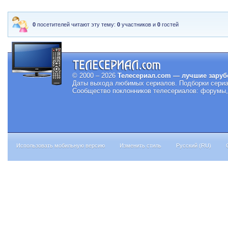
0
посетителей читают эту тему:
0
участников и
0
гостей
© 2000 – 2026
Телесериал.com — лучшие заруб
Даты выхода любимых сериалов.
Подборки сериа
Сообщество поклонников телесериалов: форумы, 
Использовать мобильную версию
Изменить стиль
Русский (RU)