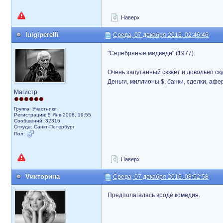
Наверх
luigiperelli
Среда, 07 декабря 2016, 02:46:46
"Серебряные медведи" (1977).
Очень запутанный сюжет и довольно ск
Деньги, миллионы $, банки, сделки, афе
Магистр
Группа: Участники
Регистрация: 5 Янв 2008, 19:55
Сообщений: 32316
Откуда: Санкт-Петербург
Пол:
Наверх
Vикторина
Среда, 07 декабря 2016, 08:52:58
Предполагалась вроде комедия.