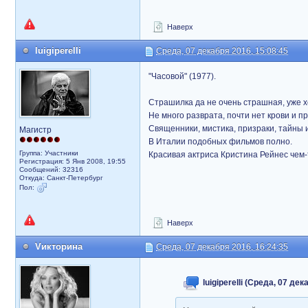
Наверх
luigiperelli
Среда, 07 декабря 2016, 15:08:45
"Часовой" (1977).
Страшилка да не очень страшная, уже 
Не много разврата, почти нет крови и п
Священники, мистика, призраки, тайны 
Магистр
В Италии подобных фильмов полно.
Группа: Участники
Красивая актриса Кристина Рейнес чем
Регистрация: 5 Янв 2008, 19:55
Сообщений: 32316
Откуда: Санкт-Петербург
Пол:
Наверх
Vикторина
Среда, 07 декабря 2016, 16:24:35
luigiperelli (Среда, 07 де