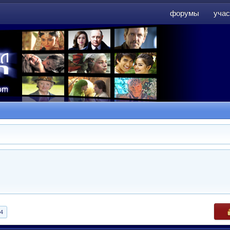
форумы
учас
форумы
учас
4