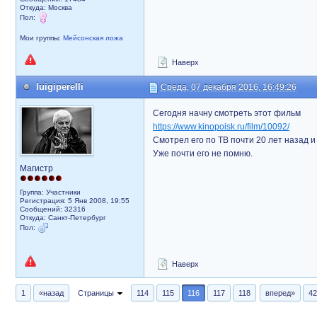
Откуда: Москва
Пол:
Мои группы:
Мейсонская ложа
Наверх
luigiperelli
Среда, 07 декабря 2016, 16:49:26
Сегодня начну смотреть этот фильм
https://www.kinopoisk.ru/film/10092/
Смотрел его по ТВ почти 20 лет назад 
Уже почти его не помню.
Магистр
Группа: Участники
Регистрация: 5 Янв 2008, 19:55
Сообщений: 32316
Откуда: Санкт-Петербург
Пол:
Наверх
1
«назад
Страницы
114
115
116
117
118
вперед»
42