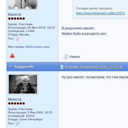
Сегодня начну смотреть.
https://www.kinopoisk.ru/film/11871/
Магистр
Группа: Участники
Регистрация: 26 Июл 2016, 18:23
В рецензиях хвалят.
Сообщений: 17484
Майкл Кейн в расцвете сил.
Откуда: Москва
Пол:
Мои группы:
Мейсонская ложа
Наверх
luigiperelli
Вторник, 06 декабря 2016, 22:15:36
Ну раз хвалят, посмотрим, что там хваля
Магистр
Группа: Участники
Регистрация: 5 Янв 2008, 19:55
Сообщений: 32316
Откуда: Санкт-Петербург
Пол: