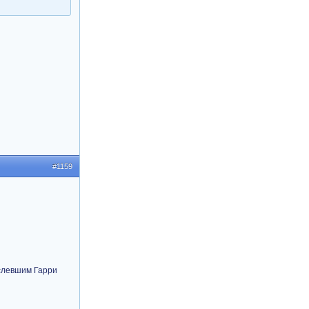
#1159
ослевшим Гарри