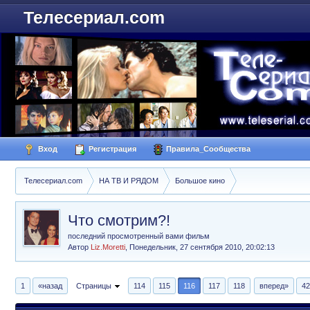
Телесериал.com
Вход
Регистрация
Правила_Сообщества
Телесериал.com
НА ТВ И РЯДОМ
Большое кино
Что смотрим?!
последний просмотренный вами фильм
Автор
Liz.Moretti
,
Понедельник, 27 сентября 2010, 20:02:13
1
«назад
Страницы
114
115
116
117
118
вперед»
42