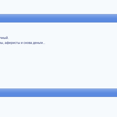
учный.
ры, аферисты и снова деньги...