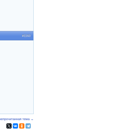
#1160
непрочитанная тема →