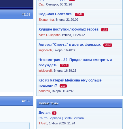
Cap
,
Сегодня, 03:31:26
Седьмая Болталка.
#1151
6047
Ekatterrina
,
Вчера, 21:20:09
Худшие поступки любимых героев
172
Катя Очкарева
,
Вчера, 17:28:42
Актеры "Спрута" в других фильмах
2533
luigiperelli
,
Вчера, 16:40:30
Что смотрим - 2?! Продолжаем смотреть и
обсуждать
3642
luigiperelli
,
Вчера, 16:39:23
Кто из матерей Мейсона ему больше
подходит?
213
podarok
,
Вчера, 11:42:43
#1152
Новые темы
Дилан .
6
Санта-Барбара | Santa Barbara
ТА-76
, 1 Июл 2026, 21:24