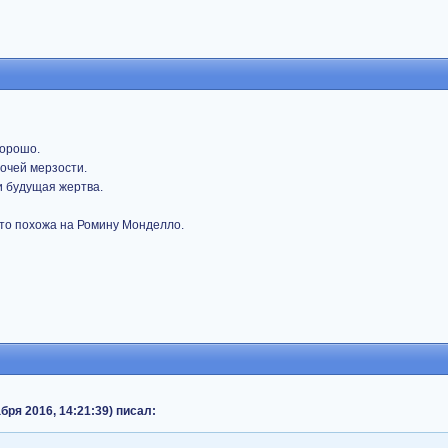
хорошо.
рочей мерзости.
и будущая жертва.
-то похожа на Ромину Монделло.
кабря 2016, 14:21:39) писал: