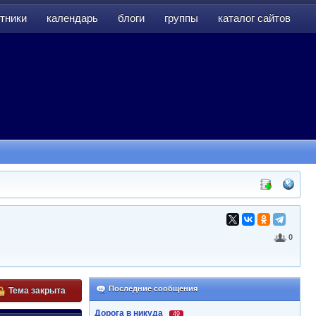
тники
календарь
блоги
группы
каталог сайтов
тники
календарь
блоги
группы
каталог сайтов
0
Последние сообщения
Тема закрыта
Дорога в никуда
49