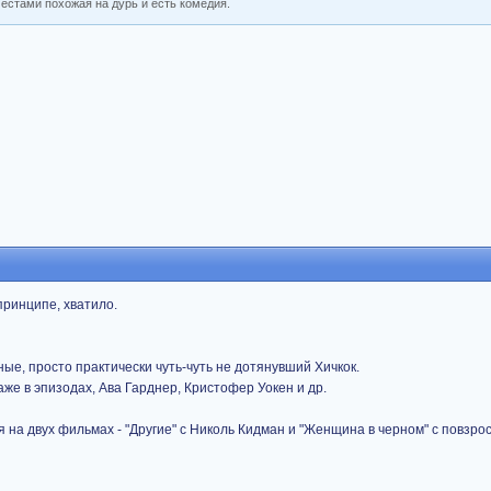
местами похожая на дурь и есть комедия.
принципе, хватило.
е, просто практически чуть-чуть не дотянувший Хичкок.
аже в эпизодах, Ава Гарднер, Кристофер Уокен и др.
 на двух фильмах - "Другие" с Николь Кидман и "Женщина в черном" с повзр