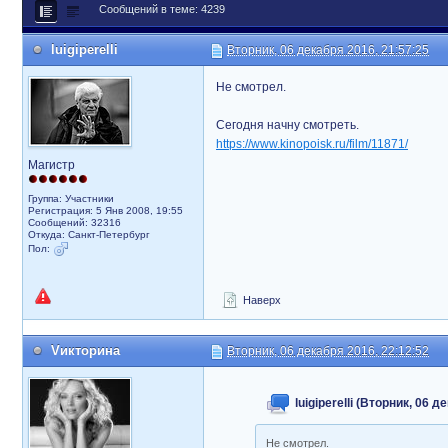
Сообщений в теме: 4239
luigiperelli
Вторник, 06 декабря 2016, 21:57:25
Не смотрел.
Сегодня начну смотреть.
https://www.kinopoisk.ru/film/11871/
Магистр
Группа: Участники
Регистрация: 5 Янв 2008, 19:55
Сообщений: 32316
Откуда: Санкт-Петербург
Пол:
Наверх
Vикторина
Вторник, 06 декабря 2016, 22:12:52
luigiperelli (Вторник, 06 
Не смотрел.