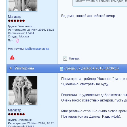
Может это по-английски комедия, 
Видимо, тонкий английский юмор.
Магистр
Группа: Участники
Регистрация: 26 Июл 2016, 18:23
Сообщений: 17484
Откуда: Москва
Пол:
Мои группы:
Мейсонская ложа
Наверх
Vикторина
Среда, 07 декабря 2016, 16:36:16
Посмотрела трейлер "Часового", мне, в 
Я, конечно, смотреть не буду.
Рецензии на удивление доброжелательны
Очень много известных актеров, пусть д
Магистр
Мне реально страшно было в свое время
Поттером (он же Дэниел Рэдклифф).
Группа: Участники
Регистрация: 26 Июл 2016, 18:23
Сообщений: 17484