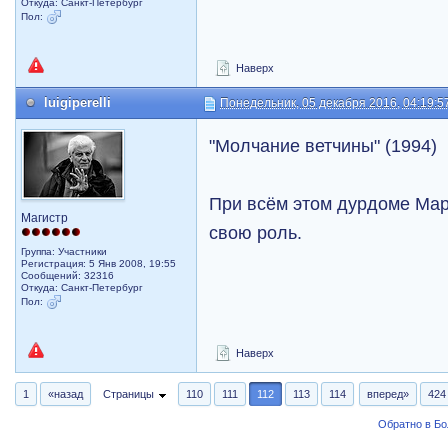
Откуда: Санкт-Петербург
Пол:
Наверх
luigiperelli
Понедельник, 05 декабря 2016, 04:19:5
"Молчание ветчины" (1994)
При всём этом дурдоме Мар
Магистр
свою роль.
Группа: Участники
Регистрация: 5 Янв 2008, 19:55
Сообщений: 32316
Откуда: Санкт-Петербург
Пол:
Наверх
1
«назад
Страницы
110
111
112
113
114
вперед»
424
Обратно в Б