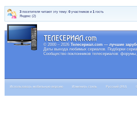
3
посетителя читают эту тему:
0
участников и
1
гость
Яндекс (2)
© 2000 – 2026
Телесериал.com — лучшие заруб
Даты выхода любимых сериалов.
Подборки сериа
Сообщество поклонников телесериалов: форумы, 
Использовать мобильную версию
Изменить стиль
Русский (RU)