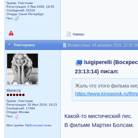
Группа: Участники
Регистрация: 5 Янв 2008, 19:55
Сообщений: 32316
Откуда: Санкт-Петербург
Пол:
Наверх
Vикторина
Воскресенье, 04 декабря 2016, 23:45:5
luigiperelli (Воскре
23:13:14) писал:
Жаль что этого фильма нигд
Магистр
https://www.kinopoisk.ru/film
Группа: Участники
Регистрация: 26 Июл 2016, 18:23
Сообщений: 17484
Откуда: Москва
Какой-то мистический пес.
Пол:
В фильме Мартин Болсам.
Мои группы:
Мейсонская ложа