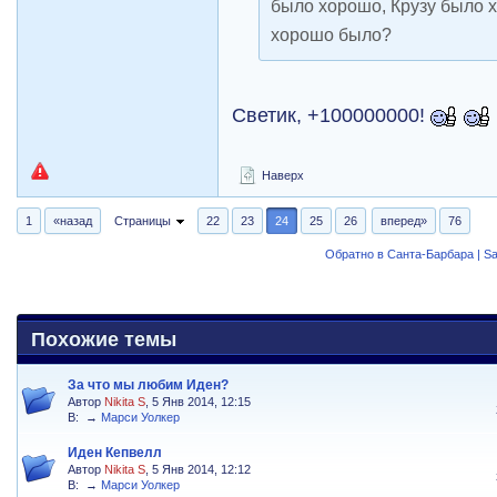
было хорошо, Крузу было 
хорошо было?
Светик, +100000000!
Наверх
1
«назад
Страницы
22
23
24
25
26
вперед»
76
Обратно в Санта-Барбара | Sa
Похожие темы
За что мы любим Иден?
Автор
Nikita S
, 5 Янв 2014, 12:15
В:
→
Марси Уолкер
Иден Кепвелл
Автор
Nikita S
, 5 Янв 2014, 12:12
В:
→
Марси Уолкер