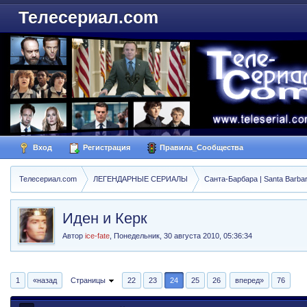
Телесериал.com
Вход
Регистрация
Правила_Сообщества
Телесериал.com
ЛЕГЕНДАРНЫЕ СЕРИАЛЫ
Санта-Барбара | Santa Barba
Иден и Керк
Автор
ice-fate
,
Понедельник, 30 августа 2010, 05:36:34
1
«назад
Страницы
22
23
24
25
26
вперед»
76