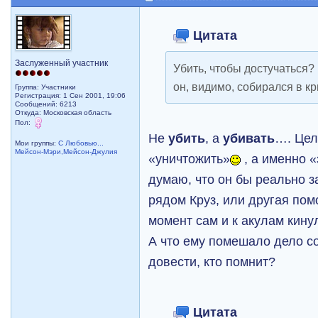
Цитата
Заслуженный участник
Убить, чтобы достучаться?
он, видимо, собирался в к
Группа: Участники
Регистрация: 1 Сен 2001, 19:06
Сообщений: 6213
Откуда: Московская область
Пол:
Не
убить
, а
убивать
…. Цел
Мои группы:
С Любовью...
Мейсон-Мэри,Мейсон-Джулия
«уничтожить»
, а именно «
думаю, что он бы реально 
рядом Круз, или другая пом
момент сам и к акулам кинулс
А что ему помешало дело со
довести, кто помнит?
Цитата