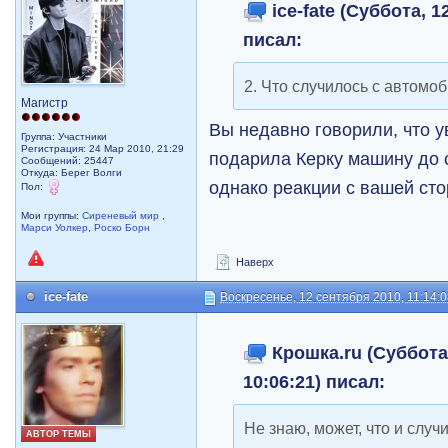
ice-fate (Суббота, 1
писал:
2. Что случилось с автомо
Магистр
Вы недавно говорили, что у
Группа: Участники
Регистрация: 24 Мар 2010, 21:29
подарила Керку машину до 
Сообщений: 25447
Откуда: Берег Волги
однако реакции с вашей ст
Пол:
Мои группы:
Сиреневый мир
,
Марси Уолкер
,
Роско Борн
Наверх
ice-fate
Воскресенье, 12 сентября 2010, 11:14:
Крошка.ru (Суббота,
10:06:21) писал:
Не знаю, может, что и случ
АВТОР ТЕМЫ