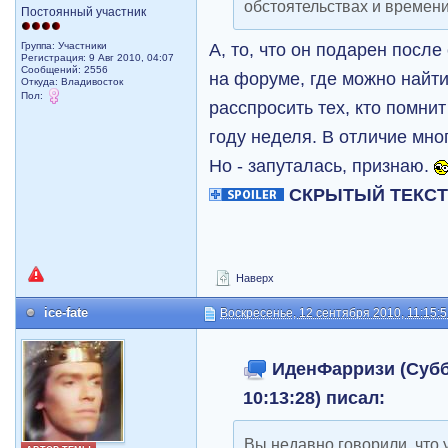
обстоятельствах и времен
Постоянный участник
А, то, что он подарен после
Группа: Участники
Регистрация: 9 Авг 2010, 04:07
Сообщений: 2556
на форуме, где можно найти
Откуда: Владивосток
Пол:
расспросить тех, кто помнит
году неделя. В отличие мног
Но - запуталась, признаю.
СКРЫТЫЙ ТЕКС
Наверх
ice-fate
Воскресенье, 12 сентября 2010, 11:15:
ИденФарризи (Суббо
10:13:28) писал:
Вы недавно говорили, что 