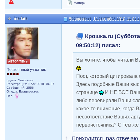
Наверх
ice-fate
Воскресенье, 12 сентября 2010, 11:02:
Крошка.ru (Суббота,
09:50:12) писал:
Вы хотите, чтобы читали Ва
АВТОР ТЕМЫ
Постоянный участник
Пост, который цитировала я
Группа: Участники
Здесь подобные Ваши выск
Регистрация: 9 Авг 2010, 04:07
Сообщений: 2556
странице
И НЕ ВСЕ Ваш
Откуда: Владивосток
Пол:
либо перевирали Ваши сло
какое-то внимание, когда 
несоответствие Ваших арг
первоисточника? С тем же
1. Приходится, раз отвечаю